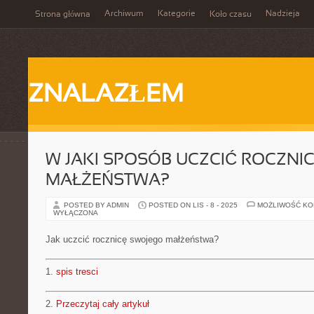
Archiwum
Kategorie
Nadzieja
Strona główna
Koło czasu
ZNALAZŁEM
W JAKI SPOSÓB UCZCIĆ ROCZNI
MAŁŻEŃSTWA?
POSTED BY ADMIN
POSTED ON LIS - 8 - 2025
MOŻLIWOŚĆ K
WYŁĄCZONA
Jak uczcić rocznicę swojego małżeństwa?
1.
spis tresci
2.
Przeczytaj cały artykuł