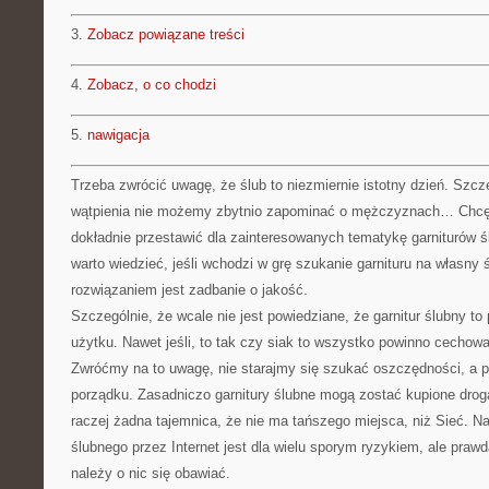
3.
Zobacz powiązane treści
4.
Zobacz, o co chodzi
5.
nawigacja
Trzeba zwrócić uwagę, że ślub to niezmiernie istotny dzień. Szcze
wątpienia nie możemy zbytnio zapominać o mężczyznach… Chcę
dokładnie przestawić dla zainteresowanych tematykę garniturów 
warto wiedzieć, jeśli wchodzi w grę szukanie garnituru na własny
rozwiązaniem jest zadbanie o jakość.
Szczególnie, że wcale nie jest powiedziane, że garnitur ślubny t
użytku. Nawet jeśli, to tak czy siak to wszystko powinno cechowa
Zwróćmy na to uwagę, nie starajmy się szukać oszczędności, a 
porządku. Zasadniczo garnitury ślubne mogą zostać kupione drogą
raczej żadna tajemnica, że nie ma tańszego miejsca, niż Sieć. Na
ślubnego przez Internet jest dla wielu sporym ryzykiem, ale prawd
należy o nic się obawiać.