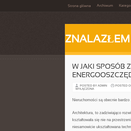
Archiwum
Katego
Strona główna
ZNALAZŁEM
W JAKI SPOSÓB
ENERGOOSZCZĘ
POSTED BY ADMIN
POSTED ON 
WYŁĄCZONA
Nieruchomości są obecnie bardzo
Architektura, to zadziwiająco roz
kształtowała się nie na przestrzeni
niesamowicie ukształtowana techn