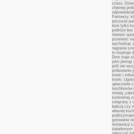
czasu. Dziec
chętniej pr
odpowiedzial
Partnerzy, k
poczucie par
ktoś tylko k
podróże bez
również spo
przenieść si
wychodząc z 
nagrania sze
to inspiruje
Dom staje si
jutro pierog
jeśli nie ws
próbowanie j
troski i mił
troski. Ugot
upieczenie c
lunchboxów n
mówią „zależ
konkretnej z
związany z 
babcią czy 
własnej kuch
podtrzymuje
gotowanie ni
restauracji 
świadomym 
odpocząć lu