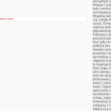
rozsądnym p
Relacje i w
była centrum
rozmawiamy,
Wspólne lepi
 EKOLOGIA
czy sałatki 
czasu. Dziec
chętniej pr
odpowiedzial
Partnerzy, k
poczucie par
ktoś tylko k
podróże bez
również spo
przenieść si
wychodząc z 
nagrania sze
to inspiruje
Dom staje si
jutro pierog
jeśli nie ws
próbowanie j
troski i mił
troski. Ugot
upieczenie c
lunchboxów n
mówią „zależ
konkretnej z
związany z 
babcią czy 