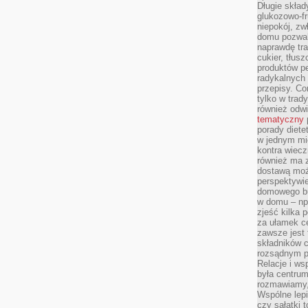
Długie skła
glukozowo-f
niepokój, z
domu pozwal
naprawdę tra
cukier, tłus
produktów pe
radykalnych 
przepisy. Co
tylko w trad
również odw
tematyczny
porady diete
w jednym mi
kontra wiec
również ma 
dostawą moż
perspektywi
domowego bu
w domu – np.
zjeść kilka 
za ułamek ce
zawsze jest
składników 
rozsądnym p
Relacje i w
była centrum
rozmawiamy,
Wspólne lepi
czy sałatki 