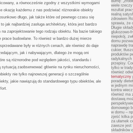
dumę: „zrobi
żnicowany, a równocześnie zgodny z wszystkimi wymogami
wiele rzeczy
rezultat prac
aje okazję każdemu z nas podziwiać różnorakie obiekty
realną satys
tosunkowo długo, jak także które od pewnego czasu się
zdrowiem R
sprawia, że 
to jak najbardziej zasługa architektury, która jest bardzo
Długie skła
a zaprojektowanie tego rodzaju obiektu. Na bazie takiego
glukozowo-f
niepokój, z
 prace budowlane. To również w bardzo dużej mierze
domu pozwal
naprawdę tra
 sprzedawane były w różnych cenach, ale również do daje
cukier, tłus
zedającym, jak i nabywającym, dlatego że mogą oni
produktów pe
radykalnych 
re są różnorodne pod względem jakości, standardu i
przepisy. Co
 sytuacją zaobserwować głównie na rynku nieruchomości,
tylko w trad
również odw
biekty nie tylko najnowszej generacji o szczególnie
tematyczny
porady diete
iekty, jakie nawiązują do standardowego typu obiektów, ale
w jednym mi
ort.
kontra wiec
również ma 
dostawą moż
perspektywi
domowego bu
w domu – np.
zjeść kilka 
za ułamek ce
zawsze jest
składników 