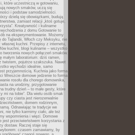
i, które uczestniczą w gotowaniu,
óbują nowych smaków, uczą się
ności i podstaw samodzielności.
tórzy dzielą się obowiązkami, budują
tnerstwa, zamiast relacji „ktoś gotuje,
orzysta”. Kreatywność i kulinarne
 wychodzenia z domu Gotowanie to
sób na eksperymentowanie. Możemy
ę do Tajlandii, Włoch czy Meksyku, nie
własnej kuchni. Przepisy z internetu,
fów kuchni, blogi kulinarne – wszystko
 do tworzenia nowych połączeń smaków.
ę małym laboratorium: dziś ramen,
i z twistem, pojutrze szakszuka. Nawet
zystko wychodzi idealnie, samo
est przyjemnością. Kuchnia jako forma
ości Wreszcie domowe jedzenie to forma
owanie rosołu dla chorego domownika,
iasta na urodziny, przygotowanie
a trudny dzień – to małe gesty, które
y mi na tobie”. Dla wielu osób smak
upy czy ciasta jest nierozerwalnie
dzieciństwem, domem rodzinnym,
mamą. Odnawiając te tradycje we
ni, nie tylko karmimy ciało, ale też
my wspomnienia i więzi. Domowe
e jest przeciwieństwem korzystania z
czy dostaw. Raczej staje się
wyborem: czasem zamawiamy, by
b spróbować czegoś nowego, a