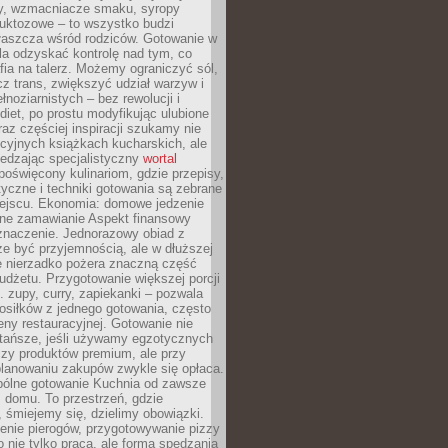
dy, wzmacniacze smaku, syropy
ruktozowe – to wszystko budzi
właszcza wśród rodziców. Gotowanie w
a odzyskać kontrolę nad tym, co
fia na talerz. Możemy ograniczyć sól,
zcz trans, zwiększyć udział warzyw i
łnoziarnistych – bez rewolucji i
diet, po prostu modyfikując ulubione
raz częściej inspiracji szukamy nie
ycyjnych książkach kucharskich, ale
iedzając specjalistyczny
wortal
poświęcony kulinariom, gdzie przepisy,
tyczne i techniki gotowania są zebrane
ejscu. Ekonomia: domowe jedzenie
zne zamawianie Aspekt finansowy
znaczenie. Jednorazowy obiad z
e być przyjemnością, ale w dłuższej
e nierzadko pożera znaczną część
dżetu. Przygotowanie większej porcji
 zupy, curry, zapiekanki – pozwala
posiłków z jednego gotowania, często
ny restauracyjnej. Gotowanie nie
 tańsze, jeśli używamy egzotycznych
czy produktów premium, ale przy
lanowaniu zakupów zwykle się opłaca.
spólne gotowanie Kuchnia od zawsze
 domu. To przestrzeń, gdzie
 śmiejemy się, dzielimy obowiązki.
enie pierogów, przygotowywanie pizzy
to nie tylko praca, ale forma spędzania