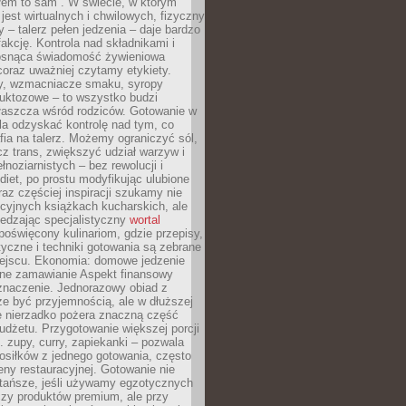
łem to sam”. W świecie, w którym
 jest wirtualnych i chwilowych, fizyczny
y – talerz pełen jedzenia – daje bardzo
fakcję. Kontrola nad składnikami i
osnąca świadomość żywieniowa
coraz uważniej czytamy etykiety.
dy, wzmacniacze smaku, syropy
ruktozowe – to wszystko budzi
właszcza wśród rodziców. Gotowanie w
a odzyskać kontrolę nad tym, co
fia na talerz. Możemy ograniczyć sól,
zcz trans, zwiększyć udział warzyw i
łnoziarnistych – bez rewolucji i
diet, po prostu modyfikując ulubione
raz częściej inspiracji szukamy nie
ycyjnych książkach kucharskich, ale
iedzając specjalistyczny
wortal
poświęcony kulinariom, gdzie przepisy,
tyczne i techniki gotowania są zebrane
ejscu. Ekonomia: domowe jedzenie
zne zamawianie Aspekt finansowy
znaczenie. Jednorazowy obiad z
e być przyjemnością, ale w dłuższej
e nierzadko pożera znaczną część
dżetu. Przygotowanie większej porcji
 zupy, curry, zapiekanki – pozwala
posiłków z jednego gotowania, często
ny restauracyjnej. Gotowanie nie
 tańsze, jeśli używamy egzotycznych
czy produktów premium, ale przy