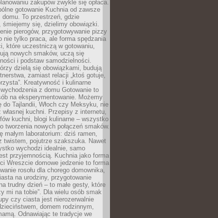
lanowaniu zakupów zwykle się opłaca.
spólne gotowanie Kuchnia od zawsze
 domu. To przestrzeń, gdzie
 śmiejemy się, dzielimy obowiązki.
enie pierogów, przygotowywanie pizzy
to nie tylko praca, ale forma spędzania
i, które uczestniczą w gotowaniu,
óbują nowych smaków, uczą się
ności i podstaw samodzielności.
tórzy dzielą się obowiązkami, budują
tnerstwa, zamiast relacji „ktoś gotuje,
orzysta”. Kreatywność i kulinarne
 wychodzenia z domu Gotowanie to
sób na eksperymentowanie. Możemy
ę do Tajlandii, Włoch czy Meksyku, nie
własnej kuchni. Przepisy z internetu,
fów kuchni, blogi kulinarne – wszystko
 do tworzenia nowych połączeń smaków.
ę małym laboratorium: dziś ramen,
i z twistem, pojutrze szakszuka. Nawet
zystko wychodzi idealnie, samo
est przyjemnością. Kuchnia jako forma
ości Wreszcie domowe jedzenie to forma
owanie rosołu dla chorego domownika,
iasta na urodziny, przygotowanie
a trudny dzień – to małe gesty, które
y mi na tobie”. Dla wielu osób smak
upy czy ciasta jest nierozerwalnie
dzieciństwem, domem rodzinnym,
mamą. Odnawiając te tradycje we