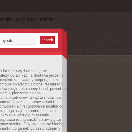
SCRIBE
FACEBOOK
TWITTER
a lat temu wydawało się, że
ależy do aplikacji z dostawą jedzenia.
nięciem zamawiamy burgery, sushi,
mowe obiady z ulubionej restauracji.
wnolegle rośnie inny trend: powrót do
 domu, pieczenia chleba,
ania przetworów. Skąd ta moda i co
samych? Uczucie sprawczości i
z tworzenia Przygotowanie posiłku od
prostego, daje ogromne poczucie
 Krojenie warzyw, mieszanie
doprawianie „na smak” sprawiają, że
iepowtarzalne. Gdy wyciągamy blachę
ciasta lub garnek gulaszu, czujemy