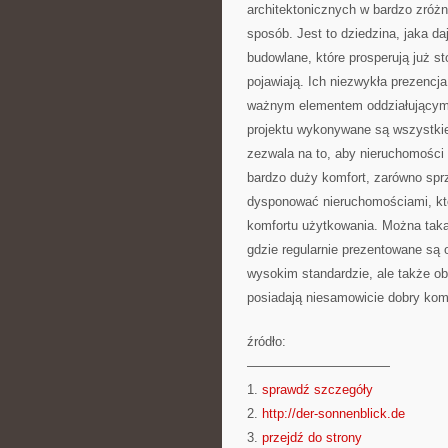
architektonicznych w bardzo zró
sposób. Jest to dziedzina, jaka d
budowlane, które prosperują już s
pojawiają. Ich niezwykła prezencja 
ważnym elementem oddziałującym n
projektu wykonywane są wszystkie
zezwala na to, aby nieruchomości
bardzo duży komfort, zarówno spr
dysponować nieruchomościami, któ
komfortu użytkowania. Można taką
gdzie regularnie prezentowane są o
wysokim standardzie, ale także ob
posiadają niesamowicie dobry komf
źródło:
———————————
1.
sprawdź szczegóły
2.
http://der-sonnenblick.de
3.
przejdź do strony