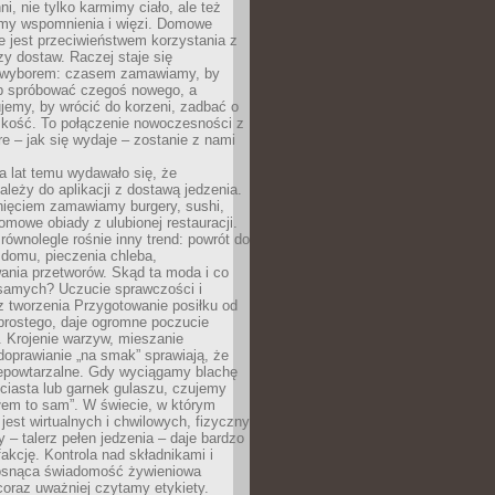
ni, nie tylko karmimy ciało, ale też
my wspomnienia i więzi. Domowe
e jest przeciwieństwem korzystania z
czy dostaw. Raczej staje się
wyborem: czasem zamawiamy, by
b spróbować czegoś nowego, a
jemy, by wrócić do korzeni, zadbać o
iskość. To połączenie nowoczesności z
óre – jak się wydaje – zostanie z nami
a lat temu wydawało się, że
ależy do aplikacji z dostawą jedzenia.
nięciem zamawiamy burgery, sushi,
mowe obiady z ulubionej restauracji.
wnolegle rośnie inny trend: powrót do
 domu, pieczenia chleba,
ania przetworów. Skąd ta moda i co
samych? Uczucie sprawczości i
z tworzenia Przygotowanie posiłku od
prostego, daje ogromne poczucie
 Krojenie warzyw, mieszanie
doprawianie „na smak” sprawiają, że
iepowtarzalne. Gdy wyciągamy blachę
ciasta lub garnek gulaszu, czujemy
łem to sam”. W świecie, w którym
 jest wirtualnych i chwilowych, fizyczny
y – talerz pełen jedzenia – daje bardzo
fakcję. Kontrola nad składnikami i
osnąca świadomość żywieniowa
coraz uważniej czytamy etykiety.