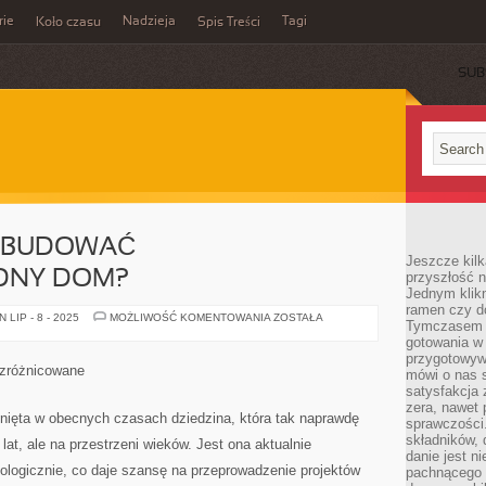
rie
Nadzieja
Tagi
Koło czasu
Spis Treści
SUB
 ZBUDOWAĆ
Jeszcze kilk
DNY DOM?
przyszłość n
Jednym klik
ramen czy do
W
LIP - 8 - 2025
MOŻLIWOŚĆ KOMENTOWANIA
ZOSTAŁA
Tymczasem ró
JAKI
SPOSÓB
gotowania w
ZBUDOWAĆ
przygotowyw
ENERGOOSZCZĘDNY
 zróżnicowane
mówi o nas 
DOM?
satysfakcja 
zera, nawet 
winięta w obecnych czasach dziedzina, która tak naprawdę
sprawczości.
składników, 
 lat, ale na przestrzeni wieków. Jest ona aktualnie
danie jest n
ologicznie, co daje szansę na przeprowadzenie projektów
pachnącego 