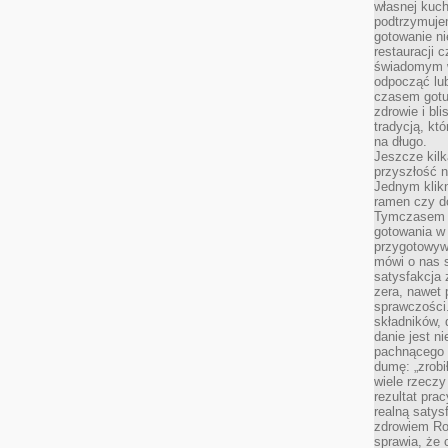
własnej kuch
podtrzymuje
gotowanie ni
restauracji 
świadomym 
odpocząć lu
czasem gotu
zdrowie i bl
tradycją, kt
na długo.
Jeszcze kilk
przyszłość n
Jednym klik
ramen czy do
Tymczasem ró
gotowania w
przygotowyw
mówi o nas 
satysfakcja 
zera, nawet 
sprawczości.
składników, 
danie jest n
pachnącego 
dumę: „zrobi
wiele rzeczy
rezultat prac
realną satys
zdrowiem R
sprawia, że 