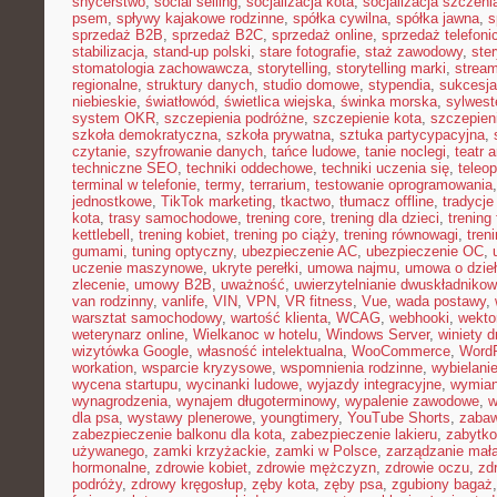
snycerstwo
,
social selling
,
socjalizacja kota
,
socjalizacja szczeni
psem
,
spływy kajakowe rodzinne
,
spółka cywilna
,
spółka jawna
,
s
sprzedaż B2B
,
sprzedaż B2C
,
sprzedaż online
,
sprzedaż telefoni
stabilizacja
,
stand-up polski
,
stare fotografie
,
staż zawodowy
,
ster
stomatologia zachowawcza
,
storytelling
,
storytelling marki
,
stream
regionalne
,
struktury danych
,
studio domowe
,
stypendia
,
sukcesja
niebieskie
,
światłowód
,
świetlica wiejska
,
świnka morska
,
sylwest
system OKR
,
szczepienia podróżne
,
szczepienie kota
,
szczepien
szkoła demokratyczna
,
szkoła prywatna
,
sztuka partycypacyjna
,
czytanie
,
szyfrowanie danych
,
tańce ludowe
,
tanie noclegi
,
teatr 
techniczne SEO
,
techniki oddechowe
,
techniki uczenia się
,
teleo
terminal w telefonie
,
termy
,
terrarium
,
testowanie oprogramowania
jednostkowe
,
TikTok marketing
,
tkactwo
,
tłumacz offline
,
tradycje
kota
,
trasy samochodowe
,
trening core
,
trening dla dzieci
,
trening
kettlebell
,
trening kobiet
,
trening po ciąży
,
trening równowagi
,
tren
gumami
,
tuning optyczny
,
ubezpieczenie AC
,
ubezpieczenie OC
,
uczenie maszynowe
,
ukryte perełki
,
umowa najmu
,
umowa o dzie
zlecenie
,
umowy B2B
,
uważność
,
uwierzytelnianie dwuskładniko
van rodzinny
,
vanlife
,
VIN
,
VPN
,
VR fitness
,
Vue
,
wada postawy
,
warsztat samochodowy
,
wartość klienta
,
WCAG
,
webhooki
,
wekto
weterynarz online
,
Wielkanoc w hotelu
,
Windows Server
,
winiety 
wizytówka Google
,
własność intelektualna
,
WooCommerce
,
WordP
workation
,
wsparcie kryzysowe
,
wspomnienia rodzinne
,
wybielani
wycena startupu
,
wycinanki ludowe
,
wyjazdy integracyjne
,
wymian
wynagrodzenia
,
wynajem długoterminowy
,
wypalenie zawodowe
,
w
dla psa
,
wystawy plenerowe
,
youngtimery
,
YouTube Shorts
,
zaba
zabezpieczenie balkonu dla kota
,
zabezpieczenie lakieru
,
zabytko
używanego
,
zamki krzyżackie
,
zamki w Polsce
,
zarządzanie małą
hormonalne
,
zdrowie kobiet
,
zdrowie mężczyzn
,
zdrowie oczu
,
zd
podróży
,
zdrowy kręgosłup
,
zęby kota
,
zęby psa
,
zgubiony bagaż