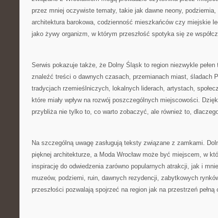
przez mniej oczywiste tematy, takie jak dawne neony, podziemia,
architektura barokowa, codzienność mieszkańców czy miejskie leg
jako żywy organizm, w którym przeszłość spotyka się ze współc
Serwis pokazuje także, że Dolny Śląsk to region niezwykle pełen
znaleźć treści o dawnych czasach, przemianach miast, śladach PR
tradycjach rzemieślniczych, lokalnych liderach, artystach, społe
które miały wpływ na rozwój poszczególnych miejscowości. Dzięk
przybliża nie tylko to, co warto zobaczyć, ale również to, dlacze
Na szczególną uwagę zasługują teksty związane z zamkami. Doln
pięknej architekturze, a Moda Wrocław może być miejscem, w któ
inspirację do odwiedzenia zarówno popularnych atrakcji, jak i mni
muzeów, podziemi, ruin, dawnych rezydencji, zabytkowych rynkó
przeszłości pozwalają spojrzeć na region jak na przestrzeń pełną 