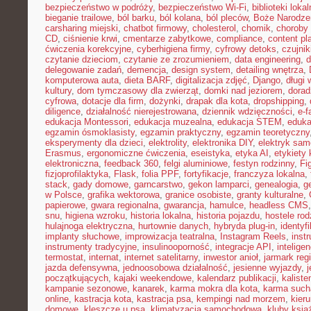
bezpieczeństwo w podróży
,
bezpieczeństwo Wi-Fi
,
biblioteki loka
bieganie trailowe
,
ból barku
,
ból kolana
,
ból pleców
,
Boże Narodze
carsharing miejski
,
chatbot firmowy
,
cholesterol
,
chomik
,
choroby
CD
,
ciśnienie krwi
,
cmentarze zabytkowe
,
compliance
,
content pl
ćwiczenia korekcyjne
,
cyberhigiena firmy
,
cyfrowy detoks
,
czujnik
czytanie dzieciom
,
czytanie ze zrozumieniem
,
data engineering
,
d
delegowanie zadań
,
demencja
,
design system
,
detailing wnętrza
,
komputerowa auta
,
dieta BARF
,
digitalizacja zdjęć
,
Django
,
długi
kultury
,
dom tymczasowy dla zwierząt
,
domki nad jeziorem
,
dora
cyfrowa
,
dotacje dla firm
,
dożynki
,
drapak dla kota
,
dropshipping
,
diligence
,
działalność nierejestrowana
,
dziennik wdzięczności
,
e-f
edukacja Montessori
,
edukacja muzealna
,
edukacja STEM
,
eduka
egzamin ósmoklasisty
,
egzamin praktyczny
,
egzamin teoretyczny
eksperymenty dla dzieci
,
elektrolity
,
elektronika DIY
,
elektryk sa
Erasmus
,
ergonomiczne ćwiczenia
,
eseistyka
,
etyka AI
,
etykiety 
elektroniczna
,
feedback 360
,
felgi aluminiowe
,
festyn rodzinny
,
Fi
fizjoprofilaktyka
,
Flask
,
folia PPF
,
fortyfikacje
,
franczyza lokalna
,
stack
,
gady domowe
,
garncarstwo
,
gekon lamparci
,
genealogia
,
g
w Polsce
,
grafika wektorowa
,
granice osobiste
,
granty kulturalne
,
papierowe
,
gwara regionalna
,
gwarancja
,
hamulce
,
headless CMS
snu
,
higiena wzroku
,
historia lokalna
,
historia pojazdu
,
hostele rod
hulajnoga elektryczna
,
hurtownie danych
,
hybryda plug-in
,
identyf
implanty słuchowe
,
improwizacja teatralna
,
Instagram Reels
,
inst
instrumenty tradycyjne
,
insulinooporność
,
integracje API
,
intelige
termostat
,
internat
,
internet satelitarny
,
inwestor anioł
,
jarmark reg
jazda defensywna
,
jednoosobowa działalność
,
jesienne wyjazdy
,
j
początkujących
,
kajaki weekendowe
,
kalendarz publikacji
,
kaliste
kampanie sezonowe
,
kanarek
,
karma mokra dla kota
,
karma such
online
,
kastracja kota
,
kastracja psa
,
kempingi nad morzem
,
kieru
domowe
,
kleszcze u psa
,
klimatyzacja samochodowa
,
kluby ksią