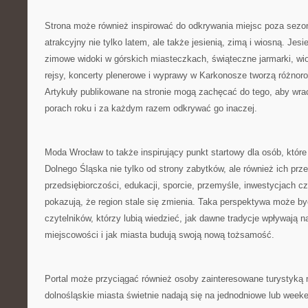
Strona może również inspirować do odkrywania miejsc poza sezo
atrakcyjny nie tylko latem, ale także jesienią, zimą i wiosną. Jes
zimowe widoki w górskich miasteczkach, świąteczne jarmarki, wio
rejsy, koncerty plenerowe i wyprawy w Karkonosze tworzą różnor
Artykuły publikowane na stronie mogą zachęcać do tego, aby wra
porach roku i za każdym razem odkrywać go inaczej.
Moda Wrocław to także inspirujący punkt startowy dla osób, które
Dolnego Śląska nie tylko od strony zabytków, ale również ich prz
przedsiębiorczości, edukacji, sporcie, przemyśle, inwestycjach 
pokazują, że region stale się zmienia. Taka perspektywa może być
czytelników, którzy lubią wiedzieć, jak dawne tradycje wpływają 
miejscowości i jak miasta budują swoją nową tożsamość.
Portal może przyciągać również osoby zainteresowane turystyką 
dolnośląskie miasta świetnie nadają się na jednodniowe lub week