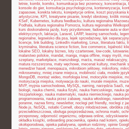
letnie
,
kombi
,
komiks
,
komunikacja bez przemocy
,
koncentracja
,
konsole do gier
,
konsultacja psychologiczna
,
konteneryzacja
,
kon
zapasowe
,
korekta tekstu
,
korepetycje online
,
koszt pozyskania k
artystyczne
,
KPI
,
kreatywne pisanie
,
kredyt obrotowy
,
królik mini
KSeF
,
Kubernetes
,
kultura feedbacku
,
kultura regionalna Mazows
Podhala
,
kultura regionalna Pomorza
,
kultura regionalna Wielkopol
kurs doskonalenia jazdy
,
kury przydomowe
,
ładowanie auta w do
elektrycznych
,
laktacja
,
Laravel
,
LARP
,
leasing samochodu
,
legen
regionalne
,
legowisko dla psa
,
lejek sprzedażowy
,
lęk separacyjn
licencje
,
link building
,
LinkedIn marketing
,
Linux
,
literatura faktu
,
l
kryminalna
,
literatura science fiction
,
live commerce
,
lojalność kli
lokalne SEO
,
lokalny biznes
,
loty czarterowe
,
low-code
,
lutowanie
malarstwo polskie
,
mandat
,
manga
,
mapa offline
,
mapy myśli
,
mar
szeptany
,
marketplace
,
marszobiegi
,
marża
,
masaż relaksacyjny
matura rozszerzona
,
maty węchowe
,
mecenat kultury
,
mechanik 
menedżer haseł
,
menopauza
,
mikrobiom jelitowy
,
mikrofony
,
mikr
mikroserwisy
,
mniej znane miejsca
,
mobilność ciała
,
modele języ
MongoDB
,
montaż wideo
,
morfologia krwi
,
motocykle miejskie
,
mo
motoryzacja miejska
,
motywacja do nauki
,
murale miejskie
,
muzea
MVP
,
myjnia samochodowa
,
MySQL
,
naming
,
narzędzia SaaS
,
na
biologii
,
nauka chemii
,
nauka fizyki
,
nauka francuskiego
,
nauka ge
hiszpańskiego
,
nauka matematyki
,
nauka niemieckiego
,
nauka po
programowania
,
nauka przez zabawę
,
nauka włoskiego
,
nawodnie
poranne
,
nazwa firmy
,
newsletter
,
noclegi pet friendly
,
noclegi z ja
Node.js
,
NoSQL
,
notatki Cornell
,
obozy młodzieżowe
,
obróbka zd
przeciwkleszczowa
,
obsługa posprzedażowa
,
ochrona marki
,
ochr
przeponowy
,
odporność organizmu
,
odprawa online
,
odzyskiwanie
okładka książki
,
onboarding pracownika
,
opieka nad kotem
,
opiek
okołoporodowa
,
opieka paliatywna
,
opiekun rodzinny
,
opinie Googl
letnie
,
opony zimowe
,
opóźniony lot
,
orkiestry dęte
,
ortodoncja
,
oś