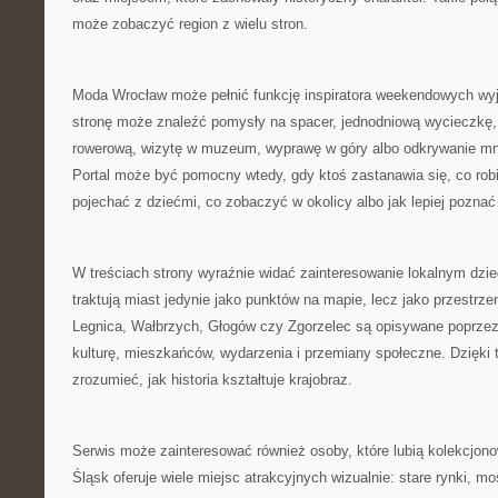
może zobaczyć region z wielu stron.
Moda Wrocław może pełnić funkcję inspiratora weekendowych wy
stronę może znaleźć pomysły na spacer, jednodniową wycieczkę,
rowerową, wizytę w muzeum, wyprawę w góry albo odkrywanie mn
Portal może być pomocny wtedy, gdy ktoś zastanawia się, co robi
pojechać z dziećmi, co zobaczyć w okolicy albo jak lepiej poznać
W treściach strony wyraźnie widać zainteresowanie lokalnym dzie
traktują miast jedynie jako punktów na mapie, lecz jako przestrz
Legnica, Wałbrzych, Głogów czy Zgorzelec są opisywane poprzez a
kulturę, mieszkańców, wydarzenia i przemiany społeczne. Dzięki 
zrozumieć, jak historia kształtuje krajobraz.
Serwis może zainteresować również osoby, które lubią kolekcjon
Śląsk oferuje wiele miejsc atrakcyjnych wizualnie: stare rynki, m