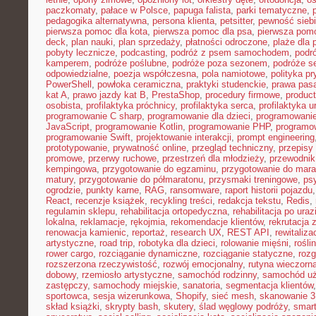
paczkomaty
,
pałace w Polsce
,
papuga falista
,
parki tematyczne
,
pedagogika alternatywna
,
persona klienta
,
petsitter
,
pewność sieb
pierwsza pomoc dla kota
,
pierwsza pomoc dla psa
,
pierwsza pom
deck
,
plan nauki
,
plan sprzedaży
,
płatności odroczone
,
plaże dla 
pobyty lecznicze
,
podcasting
,
podróż z psem samochodem
,
podr
kamperem
,
podróże poślubne
,
podróże poza sezonem
,
podróże se
odpowiedzialne
,
poezja współczesna
,
pola namiotowe
,
polityka p
PowerShell
,
powłoka ceramiczna
,
praktyki studenckie
,
prawa pas
kat A
,
prawo jazdy kat B
,
PrestaShop
,
procedury firmowe
,
product
osobista
,
profilaktyka próchnicy
,
profilaktyka serca
,
profilaktyka 
programowanie C sharp
,
programowanie dla dzieci
,
programowani
JavaScript
,
programowanie Kotlin
,
programowanie PHP
,
programo
programowanie Swift
,
projektowanie interakcji
,
prompt engineering
prototypowanie
,
prywatność online
,
przegląd techniczny
,
przepisy
promowe
,
przerwy ruchowe
,
przestrzeń dla młodzieży
,
przewodnik
kempingowa
,
przygotowanie do egzaminu
,
przygotowanie do mara
matury
,
przygotowanie do półmaratonu
,
przysmaki treningowe
,
ps
ogrodzie
,
punkty karne
,
RAG
,
ransomware
,
raport historii pojazdu
React
,
recenzje książek
,
recykling treści
,
redakcja tekstu
,
Redis
,
regulamin sklepu
,
rehabilitacja ortopedyczna
,
rehabilitacja po uraz
lokalna
,
reklamacje
,
rękojmia
,
rekomendacje klientów
,
rekrutacja 
renowacja kamienic
,
reportaż
,
research UX
,
REST API
,
rewitaliza
artystyczne
,
road trip
,
robotyka dla dzieci
,
rolowanie mięśni
,
rośli
rower cargo
,
rozciąganie dynamiczne
,
rozciąganie statyczne
,
roz
rozszerzona rzeczywistość
,
rozwój emocjonalny
,
rutyna wieczorn
dobowy
,
rzemiosło artystyczne
,
samochód rodzinny
,
samochód u
zastępczy
,
samochody miejskie
,
sanatoria
,
segmentacja klientów
sportowca
,
sesja wizerunkowa
,
Shopify
,
sieć mesh
,
skanowanie 
skład książki
,
skrypty bash
,
skutery
,
ślad węglowy podróży
,
smar