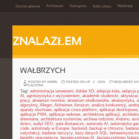
Archiwum
Kategorie
Nadzieja
Strona główna
Koło czasu
ZNALAZŁEM
WAŁBRZYCH
POSTED BY ADMIN
POSTED ON LIP - 2 - 2026
MOŻLIWOŚĆ K
WYŁĄCZONA
Tagi:
administracja serwerami
,
Adobe XD
,
adopcja kota
,
adopcja 
AI
,
agroturystyka z wyżywieniem
,
akademik studencki
,
aktywizac
pracy
,
akwarium morskie
,
akwarium słodkowodne
,
akwarystyka
,
a
algorytmy
,
Allegro
,
Alzheimer
,
Amazon
,
analiza konkurencji
,
andro
aparaty słuchowe
,
aplikacje cross-platform
,
aplikacje desktopowe
aplikacje PWA
,
aplikacje webowe
,
architektura aplikacji
,
architekt
drewniana
,
architektura systemów
,
archiwa rodzinne
,
Arduino
,
ass
dzieci
,
audyt SEO
,
auta dostawcze
,
automaty AI
,
automatyka ga
code
,
autostrady w Europie
,
backend
,
backup w chmurze
,
badania
satysfakcji
,
badanie tarczycy
,
bazy danych SQL
,
behawiorysta k
benefity pracownicze
,
bezpieczeństwo AI
,
bezpieczeństwo hulajno