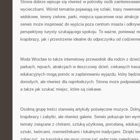
Strona dobrze wpisuje się również w potrzeby osób zainteresow
wycieczkami. Wśród tematów pojawiają się szlaki, trasy rowerowe
widokowe, tereny zielone, parki, miejsca spacerowe oraz atrakcje
serwis może inspirować do wyjścia poza centrum miasta i odkryw
perspektywy turysty szukającego spokoju. To ważne, ponieważ re
krajobrazy, jak i przestrzenie idealne do odpoczynku od codzienn
Moda Wrocław to także internetowy przewodnik dla rodzin z dzieć
parkach, rejsach, atrakcjach w deszczowy dzień, ciekawych tras
edukacyjnych mogą pomóc w zaplanowaniu wyjazdu, który będzie i
dorosłych, ale również dla najmłodszych. Strona może podpowiad
a także jak szukać miejsc, które są ciekawe.
Osobną grupę treści stanowią artykuły poświęcone muzyce. Dolny 
krajobrazy i zabytki, ale również galerie. Serwis pokazuje ten wym
tematy związane z chórami, sztuką użytkową, porcelaną, edukac
sztuki, twórcami, rzemieślnikami i lokalnymi tradycjami. Dzięki t
zobaczyć, że turystyka nie musi oznaczać wyłącznie zwiedzania 