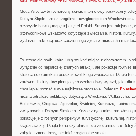
ferie
,
znak towarowy
,
znaki drogowe
,
zwroty w sklepie
,
życie stud
Moda Wrocław to różnorodny serwis internetowy poświęcony odkr
Dolnym Śląsku, ze szczególnym uwzględnieniem Wrocławia oraz 
niezwykle barwną mapę tej części Polski. Strona jest miejscem,
przewodnikowe wskazówki dotyczące zwiedzania, historii, kultury, 
wydarzeń, rekreacji oraz codziennego życia w miastach i miaste
To strona dla osób, które lubią szukać miejsc z charakterem. Mo
wyłącznie do najbardziej znanych atrakcji, ale pokazuje również 
które często umykają podczas szybkiego zwiedzania. Dzięki te
zarówno dla turystów planujących weekendowy wyjazd, jak i dla 
chcą lepiej poznać swoje najbliższe otoczenie. Polecam
Bolesław
można odnaleźć publikacje dotyczące Wrocławia, Wałbrzycha, Leg
Bolesławca, Głogowa, Zgorzelca, Świdnicy, Karpacza, Lubina oraz
związanych z Dolnym Śląskiem. Każde z tych miast ma własną t
pokazuje je z różnych perspektyw: turystycznej, kulturalnej, histo
krajoznawczej. Dzięki temu czytelnik może zrozumieć, że Dolny Ś
zabytki i znane trasy, ale także regionalne smaki.