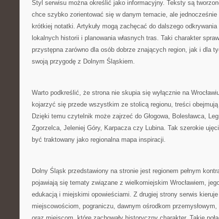
Styl serwisu można określić jako informacyjny. Teksty są tworzon
chce szybko zorientować się w danym temacie, ale jednocześnie 
krótkiej notatki. Artykuły mogą zachęcać do dalszego odkrywania
lokalnych historii i planowania własnych tras. Taki charakter spr
przystępna zarówno dla osób dobrze znających region, jak i dla t
swoją przygodę z Dolnym Śląskiem.
Warto podkreślić, że strona nie skupia się wyłącznie na Wrocła
kojarzyć się przede wszystkim ze stolicą regionu, treści obejmuj
Dzięki temu czytelnik może zajrzeć do Głogowa, Bolesławca, Leg
Zgorzelca, Jeleniej Góry, Karpacza czy Lubina. Tak szerokie ujęc
być traktowany jako regionalna mapa inspiracji.
Dolny Śląsk przedstawiony na stronie jest regionem pełnym kontra
pojawiają się tematy związane z wielkomiejskim Wrocławiem, jego 
edukacją i miejskimi opowieściami. Z drugiej strony serwis kier
miejscowościom, pograniczu, dawnym ośrodkom przemysłowym
oraz miejscom, które zachowały historyczny charakter. Takie połą