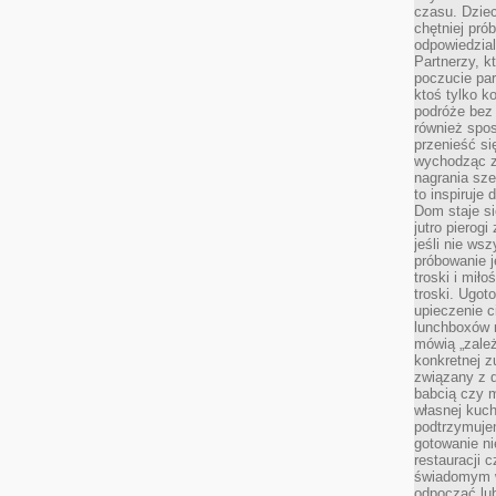
czasu. Dziec
chętniej pr
odpowiedzial
Partnerzy, k
poczucie par
ktoś tylko k
podróże bez
również spo
przenieść si
wychodząc z 
nagrania sze
to inspiruje
Dom staje si
jutro pierog
jeśli nie ws
próbowanie j
troski i mił
troski. Ugot
upieczenie c
lunchboxów n
mówią „zależ
konkretnej z
związany z 
babcią czy 
własnej kuch
podtrzymuje
gotowanie ni
restauracji 
świadomym 
odpocząć lu