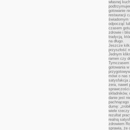
własnej kuch
podtrzymuje
gotowanie ni
restauracji 
świadomym 
odpocząć lu
czasem gotu
zdrowie i bl
tradycją, kt
na długo.
Jeszcze kilk
przyszłość n
Jednym klik
ramen czy do
Tymczasem ró
gotowania w
przygotowyw
mówi o nas 
satysfakcja 
zera, nawet 
sprawczości.
składników, 
danie jest n
pachnącego 
dumę: „zrobi
wiele rzeczy
rezultat prac
realną satys
zdrowiem R
sprawia, że 