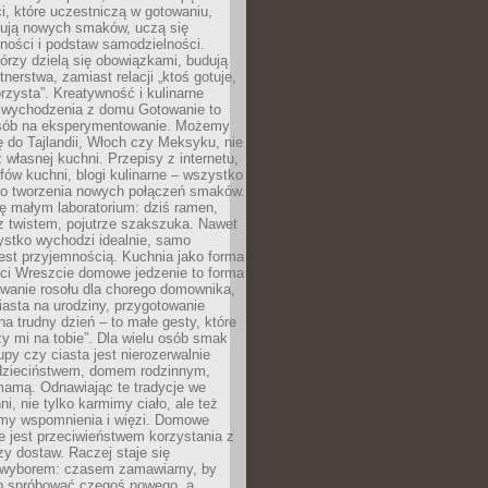
i, które uczestniczą w gotowaniu,
óbują nowych smaków, uczą się
ności i podstaw samodzielności.
tórzy dzielą się obowiązkami, budują
tnerstwa, zamiast relacji „ktoś gotuje,
orzysta”. Kreatywność i kulinarne
 wychodzenia z domu Gotowanie to
sób na eksperymentowanie. Możemy
ę do Tajlandii, Włoch czy Meksyku, nie
własnej kuchni. Przepisy z internetu,
fów kuchni, blogi kulinarne – wszystko
 do tworzenia nowych połączeń smaków.
ę małym laboratorium: dziś ramen,
i z twistem, pojutrze szakszuka. Nawet
zystko wychodzi idealnie, samo
est przyjemnością. Kuchnia jako forma
ości Wreszcie domowe jedzenie to forma
owanie rosołu dla chorego domownika,
iasta na urodziny, przygotowanie
a trudny dzień – to małe gesty, które
y mi na tobie”. Dla wielu osób smak
upy czy ciasta jest nierozerwalnie
dzieciństwem, domem rodzinnym,
mamą. Odnawiając te tradycje we
ni, nie tylko karmimy ciało, ale też
my wspomnienia i więzi. Domowe
e jest przeciwieństwem korzystania z
czy dostaw. Raczej staje się
wyborem: czasem zamawiamy, by
b spróbować czegoś nowego, a