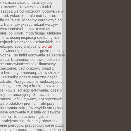
dy, wzmacniacze smaku, syropy
ruktozowe – to wszystko budzi
właszcza wśród rodziców. Gotowanie w
a odzyskać kontrolę nad tym, co
fia na talerz. Możemy ograniczyć sól,
zcz trans, zwiększyć udział warzyw i
łnoziarnistych – bez rewolucji i
diet, po prostu modyfikując ulubione
raz częściej inspiracji szukamy nie
ycyjnych książkach kucharskich, ale
iedzając specjalistyczny
wortal
poświęcony kulinariom, gdzie przepisy,
tyczne i techniki gotowania są zebrane
ejscu. Ekonomia: domowe jedzenie
zne zamawianie Aspekt finansowy
znaczenie. Jednorazowy obiad z
e być przyjemnością, ale w dłuższej
e nierzadko pożera znaczną część
dżetu. Przygotowanie większej porcji
 zupy, curry, zapiekanki – pozwala
posiłków z jednego gotowania, często
ny restauracyjnej. Gotowanie nie
 tańsze, jeśli używamy egzotycznych
czy produktów premium, ale przy
lanowaniu zakupów zwykle się opłaca.
spólne gotowanie Kuchnia od zawsze
 domu. To przestrzeń, gdzie
 śmiejemy się, dzielimy obowiązki.
enie pierogów, przygotowywanie pizzy
to nie tylko praca, ale forma spędzania