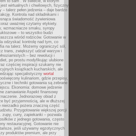
łem to sam”. W świecie, w którym
 jest wirtualnych i chwilowych, fizyczny
y – talerz pełen jedzenia – daje bardzo
fakcję. Kontrola nad składnikami i
osnąca świadomość żywieniowa
coraz uważniej czytamy etykiety.
dy, wzmacniacze smaku, syropy
ruktozowe – to wszystko budzi
właszcza wśród rodziców. Gotowanie w
a odzyskać kontrolę nad tym, co
fia na talerz. Możemy ograniczyć sól,
zcz trans, zwiększyć udział warzyw i
łnoziarnistych – bez rewolucji i
diet, po prostu modyfikując ulubione
raz częściej inspiracji szukamy nie
ycyjnych książkach kucharskich, ale
iedzając specjalistyczny
wortal
poświęcony kulinariom, gdzie przepisy,
tyczne i techniki gotowania są zebrane
ejscu. Ekonomia: domowe jedzenie
zne zamawianie Aspekt finansowy
znaczenie. Jednorazowy obiad z
e być przyjemnością, ale w dłuższej
e nierzadko pożera znaczną część
dżetu. Przygotowanie większej porcji
 zupy, curry, zapiekanki – pozwala
posiłków z jednego gotowania, często
ny restauracyjnej. Gotowanie nie
 tańsze, jeśli używamy egzotycznych
czy produktów premium, ale przy