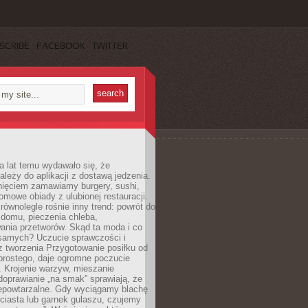
SCRIBE
FACEBOOK
TWITTER
a lat temu wydawało się, że
ależy do aplikacji z dostawą jedzenia.
nięciem zamawiamy burgery, sushi,
mowe obiady z ulubionej restauracji.
wnolegle rośnie inny trend: powrót do
 domu, pieczenia chleba,
ania przetworów. Skąd ta moda i co
samych? Uczucie sprawczości i
z tworzenia Przygotowanie posiłku od
prostego, daje ogromne poczucie
 Krojenie warzyw, mieszanie
doprawianie „na smak” sprawiają, że
iepowtarzalne. Gdy wyciągamy blachę
ciasta lub garnek gulaszu, czujemy