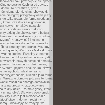
lanowaniu zakupów zwykle się opłaca.
spólne gotowanie Kuchnia od zawsze
 domu. To przestrzeń, gdzie
 śmiejemy się, dzielimy obowiązki.
enie pierogów, przygotowywanie pizzy
to nie tylko praca, ale forma spędzania
i, które uczestniczą w gotowaniu,
óbują nowych smaków, uczą się
ności i podstaw samodzielności.
tórzy dzielą się obowiązkami, budują
tnerstwa, zamiast relacji „ktoś gotuje,
orzysta”. Kreatywność i kulinarne
 wychodzenia z domu Gotowanie to
sób na eksperymentowanie. Możemy
ę do Tajlandii, Włoch czy Meksyku, nie
własnej kuchni. Przepisy z internetu,
fów kuchni, blogi kulinarne – wszystko
 do tworzenia nowych połączeń smaków.
ę małym laboratorium: dziś ramen,
i z twistem, pojutrze szakszuka. Nawet
zystko wychodzi idealnie, samo
est przyjemnością. Kuchnia jako forma
ości Wreszcie domowe jedzenie to forma
owanie rosołu dla chorego domownika,
iasta na urodziny, przygotowanie
a trudny dzień – to małe gesty, które
y mi na tobie”. Dla wielu osób smak
upy czy ciasta jest nierozerwalnie
dzieciństwem, domem rodzinnym,
mamą. Odnawiając te tradycje we