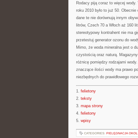
Rodacy piją coraz to więcej wody.
roku 2010 było to już 50. Obecnie
dane te nie dorównują innym obyw
litrów, Czech 70 a Włoch aż 160 l
stereotypowy kontrahent nie ma gi
przetestuj generator ozonu do wody
Mimo, że woda mineralna jest o d
czystością oraz naturą. Magazyn
różnicę pomiędzy rodzajami wody. 
znaczące ilości wody ma prawo p
niezbędnych do prawidłowego rozw
1.
felietony
2.
teksty
3.
mapa strony
4.
felietony
5.
wpisy
CATEGORIES:
PIELĘGNACJA OKOL