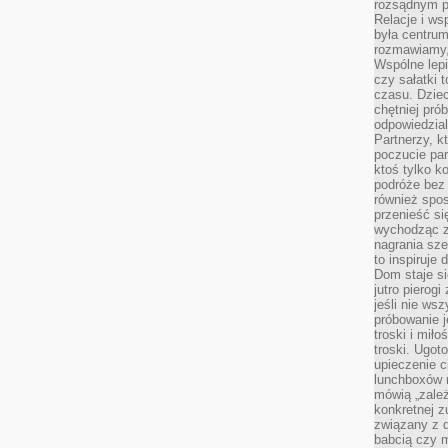
rozsądnym p
Relacje i w
była centrum
rozmawiamy,
Wspólne lepi
czy sałatki 
czasu. Dziec
chętniej pr
odpowiedzial
Partnerzy, k
poczucie par
ktoś tylko k
podróże bez
również spo
przenieść si
wychodząc z 
nagrania sze
to inspiruje
Dom staje si
jutro pierog
jeśli nie ws
próbowanie j
troski i mił
troski. Ugot
upieczenie c
lunchboxów n
mówią „zależ
konkretnej z
związany z 
babcią czy 