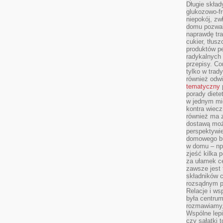
Długie skła
glukozowo-f
niepokój, z
domu pozwal
naprawdę tra
cukier, tłus
produktów pe
radykalnych 
przepisy. Co
tylko w trad
również odw
tematyczny
porady diete
w jednym mi
kontra wiec
również ma 
dostawą moż
perspektywi
domowego bu
w domu – np.
zjeść kilka 
za ułamek ce
zawsze jest
składników 
rozsądnym p
Relacje i w
była centrum
rozmawiamy,
Wspólne lepi
czy sałatki 