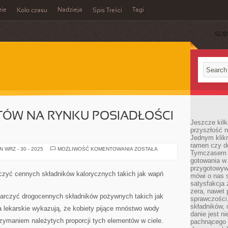
rie
Nadzieja
Tagi
Koło czasu
Spis Treści
SUB
ÓW NA RYNKU POSIADŁOŚCI
Jeszcze kilk
przyszłość n
Jednym klik
ramen czy do
WARTOŚĆ
 WRZ - 30 - 2025
MOŻLIWOŚĆ KOMENTOWANIA
ZOSTAŁA
Tymczasem ró
OBROTÓW
NA
gotowania w
RYNKU
przygotowyw
POSIADŁOŚCI
czyć cennych składników kalorycznych takich jak wapń
mówi o nas 
WCIĄŻ
WZRASTA
satysfakcja 
zera, nawet 
arczyć drogocennych składników pożywnych takich jak
sprawczości.
składników, 
 lekarskie wykazują, że kobiety pijące mnóstwo wody
danie jest n
rzymaniem należytych proporcji tych elementów w ciele.
pachnącego 