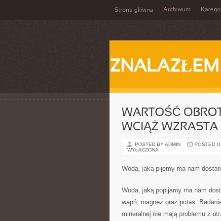
Archiwum
Katego
Strona główna
ZNALAZŁEM
WARTOŚĆ OBROT
WCIĄŻ WZRASTA
POSTED BY ADMIN
POSTED ON
WYŁĄCZONA
Woda, jaką pijemy ma nam dostar
Woda, jaką popijamy ma nam dost
wapń, magnez oraz potas. Badania
mineralnej nie mają problemu z ut