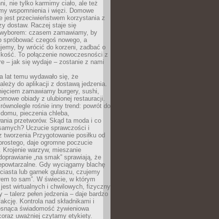
ni, nie tylko karmimy ciało, ale też
my wspomnienia i więzi. Domowe
e jest przeciwieństwem korzystania z
czy dostaw. Raczej staje się
wyborem: czasem zamawiamy, by
b spróbować czegoś nowego, a
jemy, by wrócić do korzeni, zadbać o
iskość. To połączenie nowoczesności z
óre – jak się wydaje – zostanie z nami
a lat temu wydawało się, że
ależy do aplikacji z dostawą jedzenia.
nięciem zamawiamy burgery, sushi,
mowe obiady z ulubionej restauracji.
wnolegle rośnie inny trend: powrót do
 domu, pieczenia chleba,
ania przetworów. Skąd ta moda i co
samych? Uczucie sprawczości i
z tworzenia Przygotowanie posiłku od
prostego, daje ogromne poczucie
 Krojenie warzyw, mieszanie
doprawianie „na smak” sprawiają, że
iepowtarzalne. Gdy wyciągamy blachę
ciasta lub garnek gulaszu, czujemy
łem to sam”. W świecie, w którym
 jest wirtualnych i chwilowych, fizyczny
y – talerz pełen jedzenia – daje bardzo
fakcję. Kontrola nad składnikami i
osnąca świadomość żywieniowa
coraz uważniej czytamy etykiety.