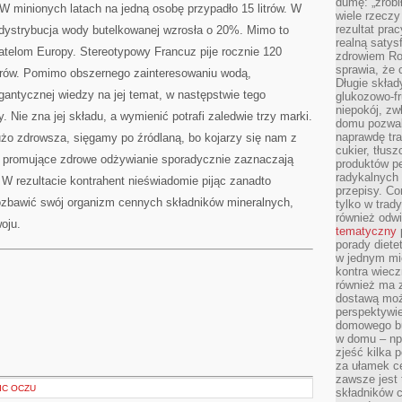
dumę: „zrobi
 W minionych latach na jedną osobę przypadło 15 litrów. W
wiele rzeczy
rezultat prac
 dystrybucja wody butelkowanej wzrosła o 20%. Mimo to
realną satys
atelom Europy. Stereotypowy Francuz pije rocznie 120
zdrowiem R
sprawia, że 
itrów. Pomimo obszernego zainteresowaniu wodą,
Długie skła
gantycznej wiedzy na jej temat, w następstwie tego
glukozowo-f
niepokój, z
. Nie zna jej składu, a wymienić potrafi zaledwie trzy marki.
domu pozwal
naprawdę tra
użo zdrowsza, sięgamy po źródlaną, bo kojarzy się nam z
cukier, tłus
y promujące zdrowe odżywianie sporadycznie zaznaczają
produktów pe
radykalnych 
W rezultacie kontrahent nieświadomie pijąc zanadto
przepisy. Co
ozbawić swój organizm cennych składników mineralnych,
tylko w trad
również odw
oju.
tematyczny
porady diete
w jednym mi
kontra wiec
również ma 
dostawą moż
perspektywi
domowego bu
w domu – np.
zjeść kilka 
za ułamek ce
zawsze jest
IC OCZU
składników 