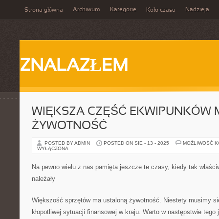
Archiwum
Kategorie
Nadzieja
Strona główna
Koło czasu
ZNALAZŁEM
WIĘKSZA CZĘŚĆ EKWIPUNKÓW 
ŻYWOTNOŚĆ
POSTED BY ADMIN
POSTED ON SIE - 13 - 2025
MOŻLIWOŚĆ 
WYŁĄCZONA
Na pewno wielu z nas pamięta jeszcze te czasy, kiedy tak właściw
należały
Większość sprzętów ma ustaloną żywotność. Niestety musimy si
kłopotliwej sytuacji finansowej w kraju. Warto w następstwie tego