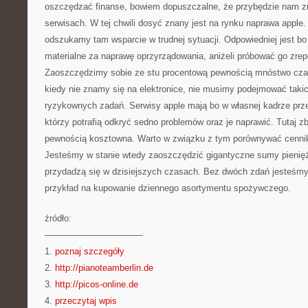
oszczędzać finanse, bowiem dopuszczalne, że przybędzie nam zr
serwisach. W tej chwili dosyć znany jest na rynku naprawa apple
odszukamy tam wsparcie w trudnej sytuacji. Odpowiedniej jest bo 
materialne za naprawę oprzyrządowania, aniżeli próbować go zre
Zaoszczędzimy sobie ze stu procentową pewnością mnóstwo cza
kiedy nie znamy się na elektronice, nie musimy podejmować takic
ryzykownych zadań. Serwisy apple mają bo w własnej kadrze pr
którzy potrafią odkryć sedno problemów oraz je naprawić. Tutaj z
pewnością kosztowna. Warto w związku z tym porównywać cenniki
Jesteśmy w stanie wtedy zaoszczędzić gigantyczne sumy pienię
przydadzą się w dzisiejszych czasach. Bez dwóch zdań jesteśmy
przykład na kupowanie dziennego asortymentu spożywczego.
źródło:
———————————
1.
poznaj szczegóły
2.
http://pianoteamberlin.de
3.
http://picos-online.de
4.
przeczytaj wpis