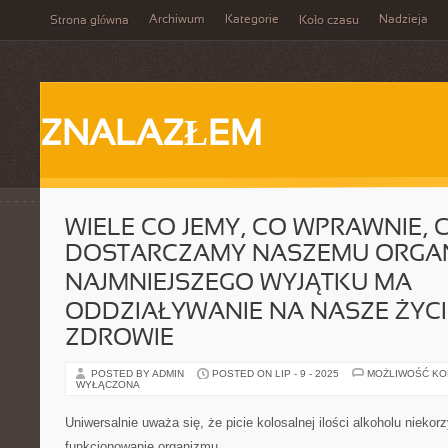
Archiwum
Kategorie
Nadzieja
Strona główna
Koło czasu
ZNALAZŁEM
WIELE CO JEMY, CO WPRAWNIE, C
DOSTARCZAMY NASZEMU ORGAN
NAJMNIEJSZEGO WYJĄTKU MA
ODDZIAŁYWANIE NA NASZE ŻYCI
ZDROWIE
POSTED BY ADMIN
POSTED ON LIP - 9 - 2025
MOŻLIWOŚĆ K
WYŁĄCZONA
Uniwersalnie uważa się, że picie kolosalnej ilości alkoholu niekor
funkcjonowanie organizmu