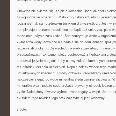
Uniwersalnie twierdzi się, że picie kolosalnej ilości alkoholu niek
funkcjonowanie organizmu. Mało który fabrykant informuje niemnie
rodzaj jest tak samo zdrowym trunkiem dla wszystkich. Jeśli w 
komplikacje z sercem, nadciśnieniem bądź też cukrzycą, picie w
może nam jedynie zaszkodzić. Sód zatrzymuje wodę w organizmie 
Zwłaszcza wody lecznicze nie nadają się do codziennego spożyw
leczenie alkoholizmu. Ze względu na wielką zawartość minerałów, 
przedawkować. Tak samo należy postępować z herbatkami ziołowy
stosować jedynie parę dni, żeby nie wypłukać określonych pierw
też ośrodek leczenia uzależnień. Napoje należy wobec tego mądr
umiarkowanych ilościach. Zdrowy człowiek, prowadzący umiarkow
najczęściej sięgać po wodę mineralną średniozmineralizowaną. W
minerałów oraz niedużo sodu. Zobacz prywatny ośrodek leczenia 
życie. Należałoby również wybrać towar bogaty w wapń. Jest to p
skutkiem tego również jego brak najszybciej jest widoczny.
źródło:
———————————