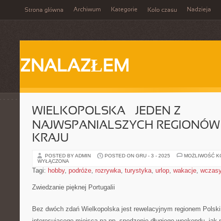
Archiwum
Kategorie
Nadzieja
Strona główna
Koło czasu
ZNALAZŁEM
WIELKOPOLSKA – JEDEN Z
NAJWSPANIALSZYCH REGIONÓW
KRAJU
POSTED BY ADMIN
POSTED ON GRU - 3 - 2025
MOŻLIWOŚĆ 
WYŁĄCZONA
Tagi:
hobby
,
podróże
,
rozrywka
,
turystyka
,
urlop
,
wakacje
,
wczas
Zwiedzanie pięknej Portugalii
Bez dwóch zdań Wielkopolska jest rewelacyjnym regionem Polski,
interesującego miejsca na np. spędzenie długiego weekendu, jak 