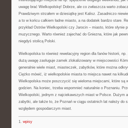
uwagę brać Wielkopolskę! Dobrze, ale co zwłaszcza warto zobac
Prawdziwym strzałem w dziesiątkę jest Kalisz. Zasadniczo niewie
a to w końcu całkiem ładne miasto, a na dodatek bardzo stare. Re
przykład Ostrów Wielkopolski czy Jarocin – miasto, które słynie 
muzycznego. Warto również zajechać do Gniezna, które jak pewnie
niegdyś stolicą Polski.
Wielkopolska to również rewelacyjny region dla fanów historii, n
dużą uwagę zasługuje zamek zlokalizowany w miejscowości Kórni
generalnie wiele miast, miasteczek, zabytków, które można odkr
Ciężko mówić, iż wielkopolskie miasta to miejsca nawet na kilkud
Wielkopolska może poszczycić się wieloma miejscami, które są wa
godzien. Na koniec, trzeba wspomnieć naturalnie o Poznaniu. Prz
Wielkopolski, jednym z najciekawszych miast w Polsce. Dużym a
zabytki, ale także to, że Poznań w ciągu ostatnich lat należy do 
względem gospodarczym miast.
1.
wpisy