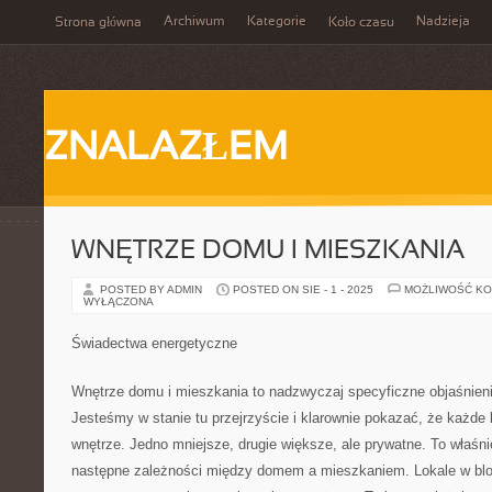
Archiwum
Kategorie
Nadzieja
Strona główna
Koło czasu
ZNALAZŁEM
WNĘTRZE DOMU I MIESZKANIA
POSTED BY ADMIN
POSTED ON SIE - 1 - 2025
MOŻLIWOŚĆ K
WYŁĄCZONA
Świadectwa energetyczne
Wnętrze domu i mieszkania to nadzwyczaj specyficzne objaśnieni
Jesteśmy w stanie tu przejrzyście i klarownie pokazać, że każde
wnętrze. Jedno mniejsze, drugie większe, ale prywatne. To właśn
następne zależności między domem a mieszkaniem. Lokale w blo