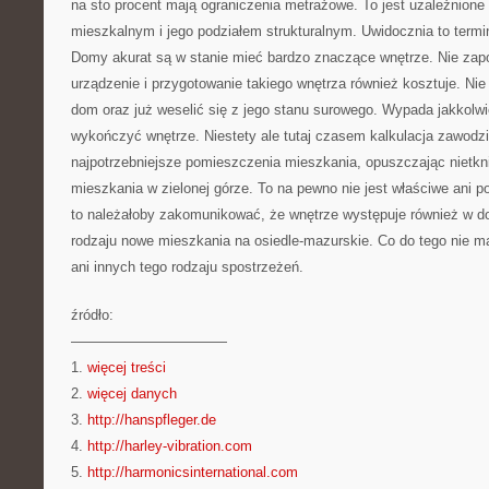
na sto procent mają ograniczenia metrażowe. To jest uzależnione
mieszkalnym i jego podziałem strukturalnym. Uwidocznia to term
Domy akurat są w stanie mieć bardzo znaczące wnętrze. Nie zap
urządzenie i przygotowanie takiego wnętrza również kosztuje. Ni
dom oraz już weselić się z jego stanu surowego. Wypada jakkolw
wykończyć wnętrze. Niestety ale tutaj czasem kalkulacja zawodzi
najpotrzebniejsze pomieszczenia mieszkania, opuszczając nietkni
mieszkania w zielonej górze. To na pewno nie jest właściwe ani 
to należałoby zakomunikować, że wnętrze występuje również w d
rodzaju nowe mieszkania na osiedle-mazurskie. Co do tego nie m
ani innych tego rodzaju spostrzeżeń.
źródło:
———————————
1.
więcej treści
2.
więcej danych
3.
http://hanspfleger.de
4.
http://harley-vibration.com
5.
http://harmonicsinternational.com