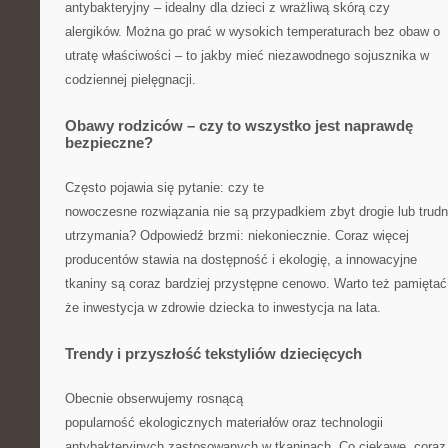
antybakteryjny – idealny dla dzieci z wrażliwą skórą czy
alergików. Można go prać w wysokich temperaturach bez obaw o
utratę właściwości – to jakby mieć niezawodnego sojusznika w
codziennej pielęgnacji.
Obawy rodziców – czy to wszystko jest naprawdę
bezpieczne?
Często pojawia się pytanie: czy te
nowoczesne rozwiązania nie są przypadkiem zbyt drogie lub trud
utrzymania? Odpowiedź brzmi: niekoniecznie. Coraz więcej
producentów stawia na dostępność i ekologię, a innowacyjne
tkaniny są coraz bardziej przystępne cenowo. Warto też pamiętać
że inwestycja w zdrowie dziecka to inwestycja na lata.
Trendy i przyszłość tekstyliów dziecięcych
Obecnie obserwujemy rosnącą
popularność ekologicznych materiałów oraz technologii
antybakteryjnych zastosowanych w tkaninach. Co ciekawe, coraz