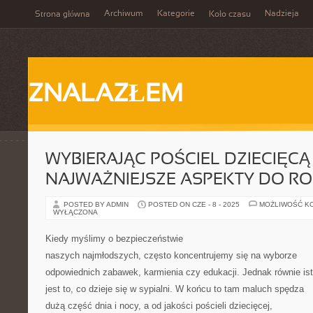
Archiwum
Kategorie
Nadzieja
Strona główna
Koło czasu
ZNALAZŁEM
WYBIERAJĄC POŚCIEL DZIECIĘCĄ 
NAJWAŻNIEJSZE ASPEKTY DO R
POSTED BY ADMIN
POSTED ON CZE - 8 - 2025
MOŻLIWOŚĆ K
WYŁĄCZONA
Kiedy myślimy o bezpieczeństwie
naszych najmłodszych, często koncentrujemy się na wyborze
odpowiednich zabawek, karmienia czy edukacji. Jednak równie is
jest to, co dzieje się w sypialni. W końcu to tam maluch spędza
dużą część dnia i nocy, a od jakości pościeli dziecięcej,