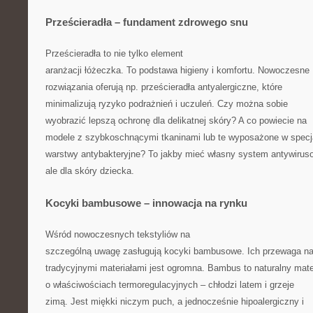
Prześcieradła – fundament zdrowego snu
Prześcieradła to nie tylko element
aranżacji łóżeczka. To podstawa higieny i komfortu. Nowoczesne
rozwiązania oferują np. prześcieradła antyalergiczne, które
minimalizują ryzyko podrażnień i uczuleń. Czy można sobie
wyobrazić lepszą ochronę dla delikatnej skóry? A co powiecie na
modele z szybkoschnącymi tkaninami lub te wyposażone w specj
warstwy antybakteryjne? To jakby mieć własny system antywirus
ale dla skóry dziecka.
Kocyki bambusowe – innowacja na rynku
Wśród nowoczesnych tekstyliów na
szczególną uwagę zasługują kocyki bambusowe. Ich przewaga n
tradycyjnymi materiałami jest ogromna. Bambus to naturalny mate
o właściwościach termoregulacyjnych – chłodzi latem i grzeje
zimą. Jest miękki niczym puch, a jednocześnie hipoalergiczny i