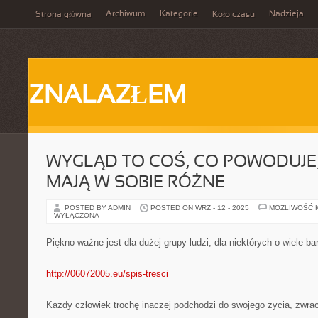
Archiwum
Kategorie
Nadzieja
Strona główna
Koło czasu
ZNALAZŁEM
WYGLĄD TO COŚ, CO POWODUJE,
MAJĄ W SOBIE RÓŻNE
POSTED BY ADMIN
POSTED ON WRZ - 12 - 2025
MOŻLIWOŚĆ 
WYŁĄCZONA
Piękno ważne jest dla dużej grupy ludzi, dla niektórych o wiele bar
http://06072005.eu/spis-tresci
Każdy człowiek trochę inaczej podchodzi do swojego życia, zwr