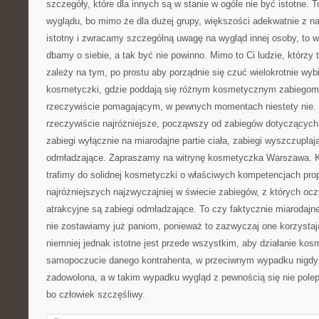
szczegóły, które dla innych są w stanie w ogóle nie być istotne.
wyglądu, bo mimo że dla dużej grupy, większości adekwatnie z na
istotny i zwracamy szczególną uwagę na wygląd innej osoby, to w
dbamy o siebie, a tak być nie powinno. Mimo to Ci ludzie, którzy 
zależy na tym, po prostu aby porządnie się czuć wielokrotnie wybi
kosmetyczki, gdzie poddają się różnym kosmetycznym zabiegom i
rzeczywiście pomagającym, w pewnych momentach niestety nie.
rzeczywiście najróżniejsze, począwszy od zabiegów dotyczących 
zabiegi wyłącznie na miarodajne partie ciała, zabiegi wyszczuplaj
odmładzające. Zapraszamy na witrynę kosmetyczka Warszawa. Ko
trafimy do solidnej kosmetyczki o właściwych kompetencjach pro
najróżniejszych najzwyczajniej w świecie zabiegów, z których ocz
atrakcyjne są zabiegi odmładzające. To czy faktycznie miarodajne
nie zostawiamy już paniom, ponieważ to zazwyczaj one korzystaj
niemniej jednak istotne jest przede wszystkim, aby działanie ko
samopoczucie danego kontrahenta, w przeciwnym wypadku nigdy 
zadowolona, a w takim wypadku wygląd z pewnością się nie pole
bo człowiek szczęśliwy.