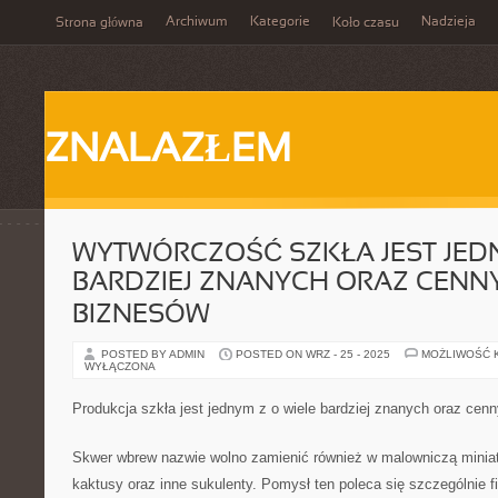
Archiwum
Kategorie
Nadzieja
Strona główna
Koło czasu
ZNALAZŁEM
WYTWÓRCZOŚĆ SZKŁA JEST JEDN
BARDZIEJ ZNANYCH ORAZ CENN
BIZNESÓW
POSTED BY ADMIN
POSTED ON WRZ - 25 - 2025
MOŻLIWOŚĆ 
WYŁĄCZONA
Produkcja szkła jest jednym z o wiele bardziej znanych oraz cen
Skwer wbrew nazwie wolno zamienić również w malowniczą miniat
kaktusy oraz inne sukulenty. Pomysł ten poleca się szczególnie f