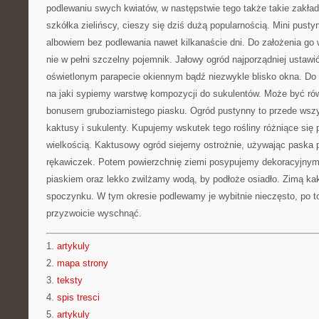
podlewaniu swych kwiatów, w następstwie tego także takie zakła
szkółka zielińscy, cieszy się dziś dużą popularnością. Mini pust
albowiem bez podlewania nawet kilkanaście dni. Do założenia go
nie w pełni szczelny pojemnik. Jałowy ogród najporządniej ustawi
oświetlonym parapecie okiennym bądź niezwykle blisko okna. Do
na jaki sypiemy warstwę kompozycji do sukulentów. Może być ró
bonusem gruboziarnistego piasku. Ogród pustynny to przede wsz
kaktusy i sukulenty. Kupujemy wskutek tego rośliny różniące się 
wielkością. Kaktusowy ogród siejemy ostrożnie, używając paska 
rękawiczek. Potem powierzchnię ziemi posypujemy dekoracyjny
piaskiem oraz lekko zwilżamy wodą, by podłoże osiadło. Zimą ka
spoczynku. W tym okresie podlewamy je wybitnie nieczęsto, po t
przyzwoicie wyschnąć.
1.
artykuly
2.
mapa strony
3.
teksty
4.
spis tresci
5.
artykuly