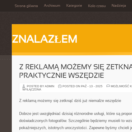
Archiwum
Kategorie
Nadzieja
Strona główna
Koło czasu
ZNALAZŁEM
Z REKLAMĄ MOŻEMY SIĘ ZETKNĄĆ
PRAKTYCZNIE WSZĘDZIE
POSTED BY ADMIN
POSTED ON PAŹ - 13 - 2025
MOŻLIWOŚĆ 
WYŁĄCZONA
Z reklamą możemy się zetknąć dziś już niemalże wszędzie
Dobrze jest uwzględniać dzisiaj różnorodne usługi, które są prop
doświadczonych fotografów. Szczególnie będziemy musieli to wz
pokaźniejszych, istotnych uroczystości. Zapewne byśmy chcieli 