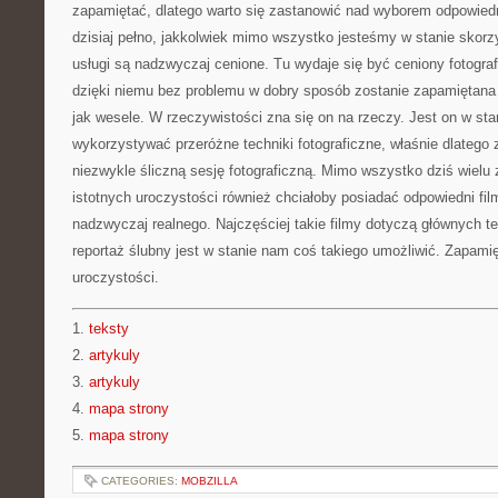
zapamiętać, dlatego warto się zastanowić nad wyborem odpowiedni
dzisiaj pełno, jakkolwiek mimo wszystko jesteśmy w stanie skorzys
usługi są nadzwyczaj cenione. Tu wydaje się być ceniony fotograf
dzięki niemu bez problemu w dobry sposób zostanie zapamiętana
jak wesele. W rzeczywistości zna się on na rzeczy. Jest on w sta
wykorzystywać przeróżne techniki fotograficzne, właśnie dlateg
niezwykle śliczną sesję fotograficzną. Mimo wszystko dziś wielu 
istotnych uroczystości również chciałoby posiadać odpowiedni fil
nadzwyczaj realnego. Najczęściej takie filmy dotyczą głównych t
reportaż ślubny jest w stanie nam coś takiego umożliwić. Zapamię
uroczystości.
1.
teksty
2.
artykuly
3.
artykuly
4.
mapa strony
5.
mapa strony
CATEGORIES:
MOBZILLA