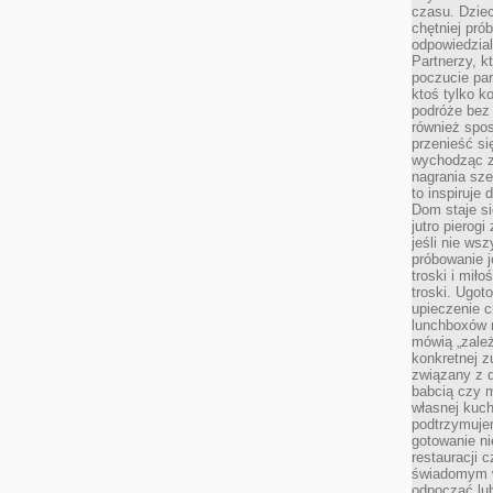
czasu. Dziec
chętniej pr
odpowiedzial
Partnerzy, k
poczucie par
ktoś tylko k
podróże bez
również spo
przenieść si
wychodząc z 
nagrania sze
to inspiruje
Dom staje si
jutro pierog
jeśli nie ws
próbowanie j
troski i mił
troski. Ugot
upieczenie c
lunchboxów n
mówią „zależ
konkretnej z
związany z 
babcią czy 
własnej kuch
podtrzymuje
gotowanie ni
restauracji 
świadomym 
odpocząć lu