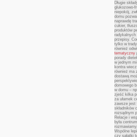
Długie skła
glukozowo-f
niepokój, z
domu pozwal
naprawdę tra
cukier, tłus
produktów pe
radykalnych 
przepisy. Co
tylko w trad
również odw
tematyczny
porady diete
w jednym mi
kontra wiec
również ma 
dostawą moż
perspektywi
domowego bu
w domu – np.
zjeść kilka 
za ułamek ce
zawsze jest
składników 
rozsądnym p
Relacje i w
była centrum
rozmawiamy,
Wspólne lepi
czy sałatki 