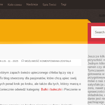
rie
Nadzieja
Tagi
Koło czasu
Spis Treści
SUB
Jeszcze kilk
przyszłość n
ZUPY
LIS - 11 - 2025
MOŻLIWOŚĆ KOMENTOWANIA
ZOSTAŁA
Jednym klik
DOMOWE
ramen czy do
Tymczasem ró
 którym zapach świeżo upieczonego chleba łączy się z
gotowania w
przygotowyw
o blog stworzony dla pasjonatów, które chcą upiec swój
mówi o nas 
ych porad krok po kroku, ale także dla tych, którzy marzą o
satysfakcja 
zera, nawet 
Koniecznie odwiedź kategorię:
Bułki i bułeczki
i Pieczenie w
sprawczości.
składników, 
danie jest n
pachnącego 