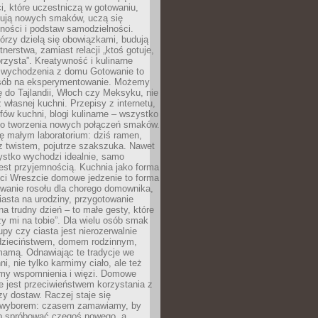
i, które uczestniczą w gotowaniu,
óbują nowych smaków, uczą się
ności i podstaw samodzielności.
tórzy dzielą się obowiązkami, budują
tnerstwa, zamiast relacji „ktoś gotuje,
orzysta”. Kreatywność i kulinarne
 wychodzenia z domu Gotowanie to
sób na eksperymentowanie. Możemy
ę do Tajlandii, Włoch czy Meksyku, nie
własnej kuchni. Przepisy z internetu,
fów kuchni, blogi kulinarne – wszystko
 do tworzenia nowych połączeń smaków.
ę małym laboratorium: dziś ramen,
i z twistem, pojutrze szakszuka. Nawet
zystko wychodzi idealnie, samo
est przyjemnością. Kuchnia jako forma
ości Wreszcie domowe jedzenie to forma
owanie rosołu dla chorego domownika,
iasta na urodziny, przygotowanie
a trudny dzień – to małe gesty, które
y mi na tobie”. Dla wielu osób smak
upy czy ciasta jest nierozerwalnie
dzieciństwem, domem rodzinnym,
mamą. Odnawiając te tradycje we
ni, nie tylko karmimy ciało, ale też
my wspomnienia i więzi. Domowe
e jest przeciwieństwem korzystania z
czy dostaw. Raczej staje się
wyborem: czasem zamawiamy, by
b spróbować czegoś nowego, a