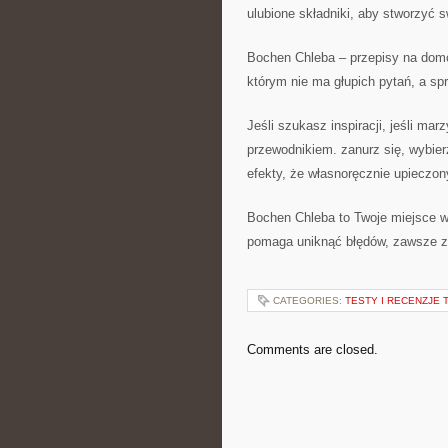
ulubione składniki, aby stworzyć 
Bochen Chleba – przepisy na domo
którym nie ma głupich pytań, a sp
Jeśli szukasz inspiracji, jeśli m
przewodnikiem. zanurz się, wybie
efekty, że własnoręcznie upieczon
Bochen Chleba to Twoje miejsce w s
pomaga uniknąć błędów, zawsze z
CATEGORIES:
TESTY I RECENZJE 
Comments are closed.