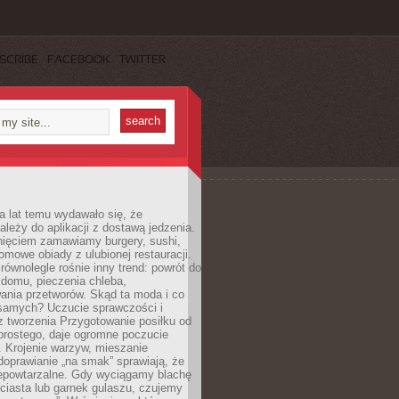
SCRIBE
FACEBOOK
TWITTER
a lat temu wydawało się, że
ależy do aplikacji z dostawą jedzenia.
nięciem zamawiamy burgery, sushi,
mowe obiady z ulubionej restauracji.
wnolegle rośnie inny trend: powrót do
 domu, pieczenia chleba,
ania przetworów. Skąd ta moda i co
samych? Uczucie sprawczości i
z tworzenia Przygotowanie posiłku od
prostego, daje ogromne poczucie
 Krojenie warzyw, mieszanie
doprawianie „na smak” sprawiają, że
iepowtarzalne. Gdy wyciągamy blachę
ciasta lub garnek gulaszu, czujemy