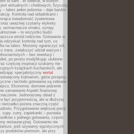
łem to sam”. W świecie, w którym
 jest wirtualnych i chwilowych, fizyczny
y – talerz pełen jedzenia – daje bardzo
fakcję. Kontrola nad składnikami i
osnąca świadomość żywieniowa
coraz uważniej czytamy etykiety.
dy, wzmacniacze smaku, syropy
ruktozowe – to wszystko budzi
właszcza wśród rodziców. Gotowanie w
a odzyskać kontrolę nad tym, co
fia na talerz. Możemy ograniczyć sól,
zcz trans, zwiększyć udział warzyw i
łnoziarnistych – bez rewolucji i
diet, po prostu modyfikując ulubione
raz częściej inspiracji szukamy nie
ycyjnych książkach kucharskich, ale
iedzając specjalistyczny
wortal
poświęcony kulinariom, gdzie przepisy,
tyczne i techniki gotowania są zebrane
ejscu. Ekonomia: domowe jedzenie
zne zamawianie Aspekt finansowy
znaczenie. Jednorazowy obiad z
e być przyjemnością, ale w dłuższej
e nierzadko pożera znaczną część
dżetu. Przygotowanie większej porcji
 zupy, curry, zapiekanki – pozwala
posiłków z jednego gotowania, często
ny restauracyjnej. Gotowanie nie
 tańsze, jeśli używamy egzotycznych
czy produktów premium, ale przy