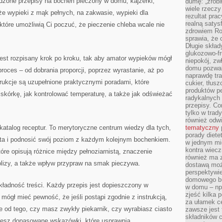
zone przepisy na bochen pieczony w domu, kajzerki,
dumę: „zrobi
wiele rzeczy
kże wypieki z mąk pełnych, na zakwasie, wypieki dla
rezultat prac
realną satys
, które umożliwią Ci poczuć, że pieczenie chleba wcale nie
zdrowiem R
sprawia, że 
Długie skła
glukozowo-f
est rozpisany krok po kroku, tak aby amator wypieków mógł
niepokój, z
domu pozwal
roces – od dobrania proporcji, poprzez wyrastanie, aż po
naprawdę tra
rukcje są uzupełnione praktycznymi poradami, które
cukier, tłus
produktów pe
 skórkę, jak kontrolować temperaturę, a także jak odświeżać
radykalnych 
przepisy. Co
tylko w trad
również odw
 katalog receptur. To merytoryczne centrum wiedzy dla tych,
tematyczny
porady diete
sta i podnosić swój poziom z każdym kolejnym bochenkiem.
w jednym mi
kontra wiec
tóre opisują różnice między pełnoziarnistą, znaczenie
również ma 
olizy, a także wpływ przypraw na smak pieczywa.
dostawą moż
perspektywi
domowego bu
adność treści. Każdy przepis jest dopieszczony w
w domu – np.
zjeść kilka 
ógł mieć pewność, że jeśli postąpi zgodnie z instrukcją,
za ułamek ce
e od tego, czy masz zwykły piekarnik, czy wyrabiasz ciasto
zawsze jest
składników 
iesz dopasowane wskazówki, które usprawnią