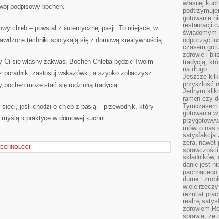
własnej kuch
swój podpisowy bochen.
podtrzymuje
gotowanie ni
restauracji 
wy chleb – powstał z autentycznej pasji. To miejsce, w
świadomym 
rawdzone techniki spotykają się z domową kreatywnością.
odpocząć lu
czasem gotu
zdrowie i bl
arzy Ci się własny zakwas, Bochen Chleba będzie Twoim
tradycją, kt
na długo.
rz poradnik, zastosuj wskazówki, a szybko zobaczysz
Jeszcze kilk
przyszłość n
y bochen może stać się rodzinną tradycją.
Jednym klik
ramen czy do
Tymczasem ró
ieci, jeśli chodzi o chleb z pasją – przewodnik, który
gotowania w
 myślą o praktyce w domowej kuchni.
przygotowyw
mówi o nas 
satysfakcja 
zera, nawet 
TECHNOLOGII
sprawczości.
składników, 
danie jest n
pachnącego 
dumę: „zrobi
wiele rzeczy
rezultat prac
realną satys
zdrowiem R
sprawia, że 