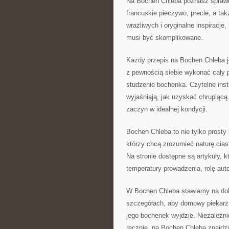
Na Bochen Chleba poznasz sprawd
francuskie pieczywo, precle, a ta
wrażliwych i oryginalne inspiracje
musi być skomplikowane.
Każdy przepis na Bochen Chleba j
z pewnością siebie wykonać cały p
studzenie bochenka. Czytelne inst
wyjaśniają, jak uzyskać chrupiącą
zaczyn w idealnej kondycji.
Bochen Chleba to nie tylko prosty
którzy chcą zrozumieć naturę cia
Na stronie dostępne są artykuły, k
temperatury prowadzenia, rolę aut
W Bochen Chleba stawiamy na dokł
szczegółach, aby domowy piekarz m
jego bochenek wyjdzie. Niezależni
ręcznie, na Bochen Chleba znajdz