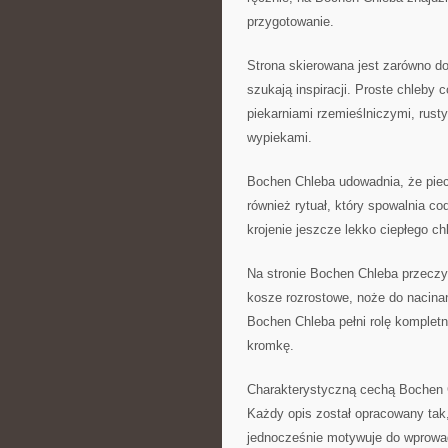
przygotowanie.
Strona skierowana jest zarówno do
szukają inspiracji. Proste chleby 
piekarniami rzemieślniczymi, rus
wypiekami.
Bochen Chleba udowadnia, że piec
również rytuał, który spowalnia c
krojenie jeszcze lekko ciepłego ch
Na stronie Bochen Chleba przeczy
kosze rozrostowe, noże do nacinan
Bochen Chleba pełni rolę kompletn
kromkę.
Charakterystyczną cechą Bochen Ch
Każdy opis został opracowany tak,
jednocześnie motywuje do wprowad