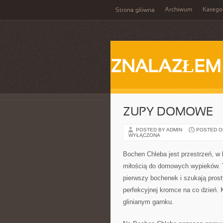
Archiwum
Katego
Strona główna
ZNALAZŁEM
ZUPY DOMOWE
POSTED BY ADMIN
POSTED ON 
WYŁĄCZONA
Bochen Chleba jest przestrzeń, w
miłością do domowych wypieków. T
pierwszy bochenek i szukają prost
perfekcyjnej kromce na co dzień. 
glinianym garnku.