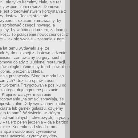
ni, nie tylko karmimy ciało, ale też
my wspomnienia i więzi. Domowe
e jest przeciwieństwem korzystania z
czy dostaw. Raczej staje się
wyborem: czasem zamawiamy, by
b spróbować czegoś nowego, a
jemy, by wrócić do korzeni, zadbać o
iskość. To połączenie nowoczesności z
óre – jak się wydaje – zostanie z nami
a lat temu wydawało się, że
ależy do aplikacji z dostawą jedzenia.
nięciem zamawiamy burgery, sushi,
mowe obiady z ulubionej restauracji.
wnolegle rośnie inny trend: powrót do
 domu, pieczenia chleba,
ania przetworów. Skąd ta moda i co
samych? Uczucie sprawczości i
z tworzenia Przygotowanie posiłku od
prostego, daje ogromne poczucie
 Krojenie warzyw, mieszanie
doprawianie „na smak” sprawiają, że
iepowtarzalne. Gdy wyciągamy blachę
ciasta lub garnek gulaszu, czujemy
łem to sam”. W świecie, w którym
 jest wirtualnych i chwilowych, fizyczny
y – talerz pełen jedzenia – daje bardzo
fakcję. Kontrola nad składnikami i
osnąca świadomość żywieniowa
coraz uważniej czytamy etykiety.