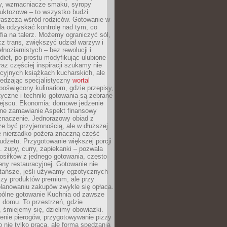
dy, wzmacniacze smaku, syropy
ruktozowe – to wszystko budzi
właszcza wśród rodziców. Gotowanie w
a odzyskać kontrolę nad tym, co
fia na talerz. Możemy ograniczyć sól,
zcz trans, zwiększyć udział warzyw i
łnoziarnistych – bez rewolucji i
diet, po prostu modyfikując ulubione
raz częściej inspiracji szukamy nie
ycyjnych książkach kucharskich, ale
iedzając specjalistyczny
wortal
poświęcony kulinariom, gdzie przepisy,
tyczne i techniki gotowania są zebrane
ejscu. Ekonomia: domowe jedzenie
zne zamawianie Aspekt finansowy
znaczenie. Jednorazowy obiad z
e być przyjemnością, ale w dłuższej
e nierzadko pożera znaczną część
dżetu. Przygotowanie większej porcji
 zupy, curry, zapiekanki – pozwala
posiłków z jednego gotowania, często
ny restauracyjnej. Gotowanie nie
 tańsze, jeśli używamy egzotycznych
czy produktów premium, ale przy
lanowaniu zakupów zwykle się opłaca.
spólne gotowanie Kuchnia od zawsze
 domu. To przestrzeń, gdzie
 śmiejemy się, dzielimy obowiązki.
enie pierogów, przygotowywanie pizzy
to nie tylko praca, ale forma spędzania