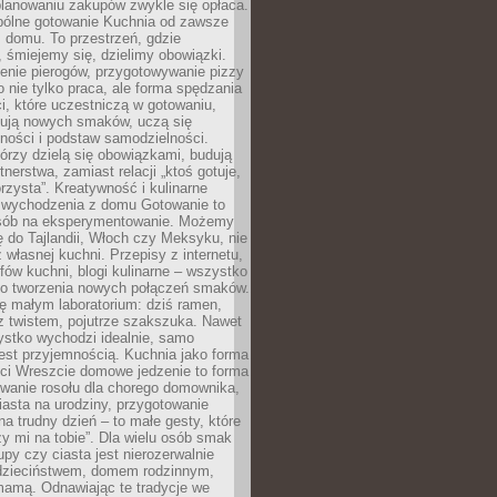
lanowaniu zakupów zwykle się opłaca.
spólne gotowanie Kuchnia od zawsze
 domu. To przestrzeń, gdzie
 śmiejemy się, dzielimy obowiązki.
enie pierogów, przygotowywanie pizzy
to nie tylko praca, ale forma spędzania
i, które uczestniczą w gotowaniu,
óbują nowych smaków, uczą się
ności i podstaw samodzielności.
tórzy dzielą się obowiązkami, budują
tnerstwa, zamiast relacji „ktoś gotuje,
orzysta”. Kreatywność i kulinarne
 wychodzenia z domu Gotowanie to
sób na eksperymentowanie. Możemy
ę do Tajlandii, Włoch czy Meksyku, nie
własnej kuchni. Przepisy z internetu,
fów kuchni, blogi kulinarne – wszystko
 do tworzenia nowych połączeń smaków.
ę małym laboratorium: dziś ramen,
i z twistem, pojutrze szakszuka. Nawet
zystko wychodzi idealnie, samo
est przyjemnością. Kuchnia jako forma
ości Wreszcie domowe jedzenie to forma
owanie rosołu dla chorego domownika,
iasta na urodziny, przygotowanie
a trudny dzień – to małe gesty, które
y mi na tobie”. Dla wielu osób smak
upy czy ciasta jest nierozerwalnie
dzieciństwem, domem rodzinnym,
mamą. Odnawiając te tradycje we