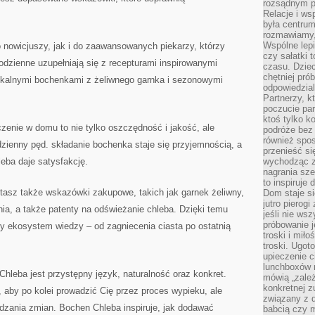
rozsądnym p
Relacje i w
była centrum
rozmawiamy,
Wspólne lepi
 nowicjuszy, jak i do zaawansowanych piekarzy, którzy
czy sałatki 
codzienne uzupełniają się z recepturami inspirowanymi
czasu. Dziec
chętniej pr
tykalnymi bochenkami z żeliwnego garnka i sezonowymi
odpowiedzial
Partnerzy, k
poczucie par
ktoś tylko k
zenie w domu to nie tylko oszczędność i jakość, ale
podróże bez
również spo
odzienny pęd. składanie bochenka staje się przyjemnością, a
przenieść si
leba daje satysfakcję.
wychodząc z 
nagrania sze
to inspiruje
tasz także wskazówki zakupowe, takich jak garnek żeliwny,
Dom staje si
jutro pierog
ia, a także patenty na odświeżanie chleba. Dzięki temu
jeśli nie ws
próbowanie j
y ekosystem wiedzy – od zagniecenia ciasta po ostatnią
troski i mił
troski. Ugot
upieczenie c
lunchboxów n
leba jest przystępny język, naturalność oraz konkret.
mówią „zależ
konkretnej z
 aby po kolei prowadzić Cię przez proces wypieku, ale
związany z 
zania zmian. Bochen Chleba inspiruje, jak dodawać
babcią czy 