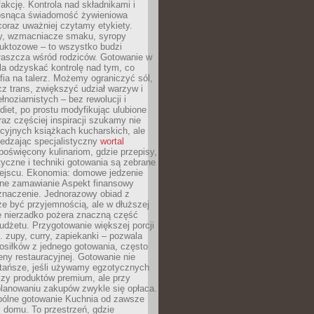
fakcję. Kontrola nad składnikami i
osnąca świadomość żywieniowa
coraz uważniej czytamy etykiety.
dy, wzmacniacze smaku, syropy
ruktozowe – to wszystko budzi
właszcza wśród rodziców. Gotowanie w
a odzyskać kontrolę nad tym, co
fia na talerz. Możemy ograniczyć sól,
zcz trans, zwiększyć udział warzyw i
łnoziarnistych – bez rewolucji i
diet, po prostu modyfikując ulubione
raz częściej inspiracji szukamy nie
ycyjnych książkach kucharskich, ale
iedzając specjalistyczny
wortal
poświęcony kulinariom, gdzie przepisy,
tyczne i techniki gotowania są zebrane
ejscu. Ekonomia: domowe jedzenie
zne zamawianie Aspekt finansowy
znaczenie. Jednorazowy obiad z
e być przyjemnością, ale w dłuższej
e nierzadko pożera znaczną część
dżetu. Przygotowanie większej porcji
 zupy, curry, zapiekanki – pozwala
posiłków z jednego gotowania, często
ny restauracyjnej. Gotowanie nie
 tańsze, jeśli używamy egzotycznych
czy produktów premium, ale przy
lanowaniu zakupów zwykle się opłaca.
spólne gotowanie Kuchnia od zawsze
 domu. To przestrzeń, gdzie