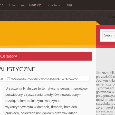
rie
Nadzieja
Tagi
Koło czasu
Spis Treści
SUB
’ Category
ALISTYCZNE
Jeszcze kilk
przyszłość n
ARTYKUŁY
026
MOŻLIWOŚĆ KOMENTOWANIA
ZOSTAŁA WYŁĄCZONA
Jednym klik
SPECJALISTYCZNE
ramen czy do
Tymczasem ró
Urządzenia Pralnicze to tematyczny serwis internetowy
gotowania w
poświęcony czyszczeniu tekstyliów, nowoczesnym
przygotowyw
mówi o nas 
rozwiązaniom pralniczym, maszynom
satysfakcja 
wykorzystywanym w domach, firmach, hotelach,
zera, nawet 
sprawczości.
pralniach, obiektach usługowych oraz zakładach