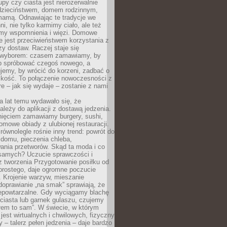
upy czy ciasta jest nierozerwalnie
dzieciństwem, domem rodzinnym,
mamą. Odnawiając te tradycje we
ni, nie tylko karmimy ciało, ale też
my wspomnienia i więzi. Domowe
e jest przeciwieństwem korzystania z
czy dostaw. Raczej staje się
wyborem: czasem zamawiamy, by
b spróbować czegoś nowego, a
jemy, by wrócić do korzeni, zadbać o
iskość. To połączenie nowoczesności z
óre – jak się wydaje – zostanie z nami
a lat temu wydawało się, że
ależy do aplikacji z dostawą jedzenia.
nięciem zamawiamy burgery, sushi,
mowe obiady z ulubionej restauracji.
wnolegle rośnie inny trend: powrót do
 domu, pieczenia chleba,
ania przetworów. Skąd ta moda i co
samych? Uczucie sprawczości i
z tworzenia Przygotowanie posiłku od
prostego, daje ogromne poczucie
 Krojenie warzyw, mieszanie
doprawianie „na smak” sprawiają, że
iepowtarzalne. Gdy wyciągamy blachę
ciasta lub garnek gulaszu, czujemy
łem to sam”. W świecie, w którym
 jest wirtualnych i chwilowych, fizyczny
y – talerz pełen jedzenia – daje bardzo