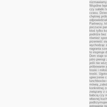
rozmawiamy,
Wspólne lepi
czy sałatki 
czasu. Dziec
chętniej pr
odpowiedzial
Partnerzy, k
poczucie par
ktoś tylko k
podróże bez
również spo
przenieść si
wychodząc z 
nagrania sze
to inspiruje
Dom staje si
jutro pierog
jeśli nie ws
próbowanie j
troski i mił
troski. Ugot
upieczenie c
lunchboxów n
mówią „zależ
konkretnej z
związany z 
babcią czy 
własnej kuch
podtrzymuje
gotowanie ni