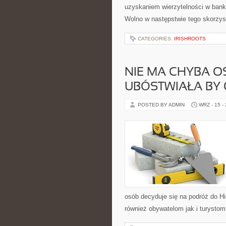
uzyskaniem wierzytelności w bank
Wolno w następstwie tego skorzyst
CATEGORIES:
IRISHROOTS
NIE MA CHYBA O
UBÓSTWIAŁA BY 
POSTED BY ADMIN
WRZ - 15 -
osób decyduje się na podróż do Hi
również obywatelom jak i turystom