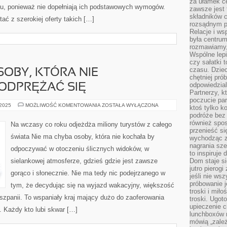
za ułamek ce
u, ponieważ nie dopełniają ich podstawowych wymogów.
zawsze jest
składników 
ać z szerokiej oferty takich […]
rozsądnym p
Relacje i w
była centrum
rozmawiamy,
Wspólne lepi
czy sałatki 
czasu. Dziec
SOBY, KTÓRA NIE
chętniej pr
odpowiedzial
ODPRĘŻAĆ SIĘ
Partnerzy, k
poczucie par
NIE
 2025
MOŻLIWOŚĆ KOMENTOWANIA
ZOSTAŁA WYŁĄCZONA
ktoś tylko k
MA
podróże bez
CHYBA
OSOBY,
również spo
Na wczasy co roku odjeżdża miliony turystów z całego
KTÓRA
przenieść si
NIE
świata Nie ma chyba osoby, która nie kochała by
wychodząc z 
UBÓSTWIAŁA
BY
nagrania sze
odpoczywać w otoczeniu ślicznych widoków, w
ODPRĘŻAĆ
to inspiruje
SIĘ
sielankowej atmosferze, gdzieś gdzie jest zawsze
Dom staje si
jutro pierog
gorąco i słonecznie. Nie ma tedy nic podejrzanego w
jeśli nie ws
próbowanie j
tym, że decydując się na wyjazd wakacyjny, większość
troski i mił
szpanii. To wspaniały kraj mający dużo do zaoferowania
troski. Ugot
upieczenie c
. Każdy kto lubi skwar […]
lunchboxów n
mówią „zależ