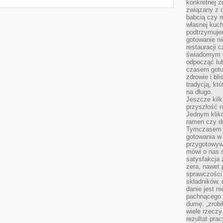
konkretnej z
związany z 
babcią czy 
własnej kuch
podtrzymuje
gotowanie ni
restauracji 
świadomym 
odpocząć lu
czasem gotu
zdrowie i bl
tradycją, kt
na długo.
Jeszcze kilk
przyszłość n
Jednym klik
ramen czy do
Tymczasem ró
gotowania w
przygotowyw
mówi o nas 
satysfakcja 
zera, nawet 
sprawczości.
składników, 
danie jest n
pachnącego 
dumę: „zrobi
wiele rzeczy
rezultat prac