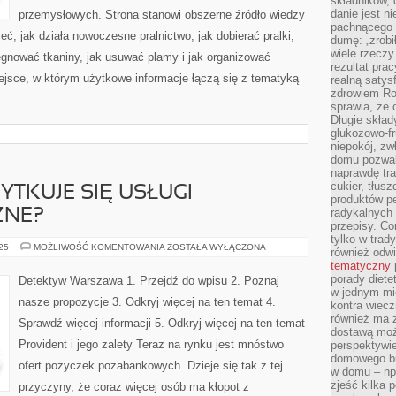
składników, 
danie jest n
przemysłowych. Strona stanowi obszerne źródło wiedzy
pachnącego 
eć, jak działa nowoczesne pralnictwo, jak dobierać pralki,
dumę: „zrobi
wiele rzeczy
lęgnować tkaniny, jak usuwać plamy i jak organizować
rezultat prac
ejsce, w którym użytkowe informacje łączą się z tematyką
realną satys
zdrowiem R
sprawia, że 
Długie skła
glukozowo-f
niepokój, z
domu pozwal
naprawdę tra
cukier, tłus
YTKUJE SIĘ USŁUGI
produktów pe
radykalnych 
ZNE?
przepisy. Co
tylko w trad
W
025
MOŻLIWOŚĆ KOMENTOWANIA
ZOSTAŁA WYŁĄCZONA
również odw
JAKIM
tematyczny
CELU
UŻYTKUJE
porady diete
Detektyw Warszawa 1. Przejdź do wpisu 2. Poznaj
SIĘ
w jednym mi
USŁUGI
nasze propozycje 3. Odkryj więcej na ten temat 4.
kontra wiec
DETEKTYWISTYCZNE?
również ma 
Sprawdź więcej informacji 5. Odkryj więcej na ten temat
dostawą moż
Provident i jego zalety Teraz na rynku jest mnóstwo
perspektywi
domowego bu
ofert pożyczek pozabankowych. Dzieje się tak z tej
w domu – np.
zjeść kilka 
przyczyny, że coraz więcej osób ma kłopot z