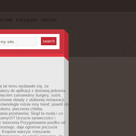
SCRIBE
FACEBOOK
TWITTER
a lat temu wydawało się, że
ależy do aplikacji z dostawą jedzenia.
nięciem zamawiamy burgery, sushi,
mowe obiady z ulubionej restauracji.
wnolegle rośnie inny trend: powrót do
 domu, pieczenia chleba,
ania przetworów. Skąd ta moda i co
samych? Uczucie sprawczości i
z tworzenia Przygotowanie posiłku od
prostego, daje ogromne poczucie
 Krojenie warzyw, mieszanie