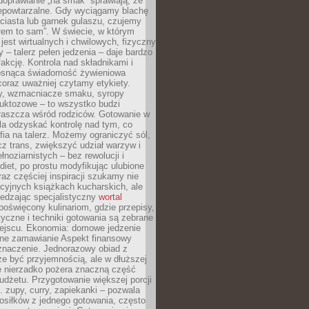
doprawianie „na smak” sprawiają, że
iepowtarzalne. Gdy wyciągamy blachę
ciasta lub garnek gulaszu, czujemy
łem to sam”. W świecie, w którym
 jest wirtualnych i chwilowych, fizyczny
y – talerz pełen jedzenia – daje bardzo
fakcję. Kontrola nad składnikami i
osnąca świadomość żywieniowa
coraz uważniej czytamy etykiety.
dy, wzmacniacze smaku, syropy
ruktozowe – to wszystko budzi
właszcza wśród rodziców. Gotowanie w
a odzyskać kontrolę nad tym, co
fia na talerz. Możemy ograniczyć sól,
zcz trans, zwiększyć udział warzyw i
łnoziarnistych – bez rewolucji i
diet, po prostu modyfikując ulubione
raz częściej inspiracji szukamy nie
ycyjnych książkach kucharskich, ale
iedzając specjalistyczny
wortal
poświęcony kulinariom, gdzie przepisy,
tyczne i techniki gotowania są zebrane
ejscu. Ekonomia: domowe jedzenie
zne zamawianie Aspekt finansowy
znaczenie. Jednorazowy obiad z
e być przyjemnością, ale w dłuższej
e nierzadko pożera znaczną część
dżetu. Przygotowanie większej porcji
 zupy, curry, zapiekanki – pozwala
posiłków z jednego gotowania, często