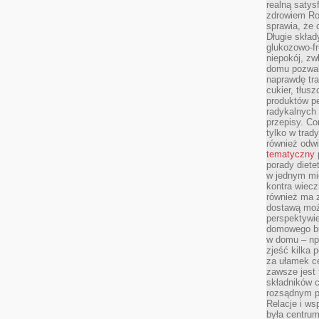
realną satys
zdrowiem R
sprawia, że 
Długie skła
glukozowo-f
niepokój, z
domu pozwal
naprawdę tra
cukier, tłus
produktów pe
radykalnych 
przepisy. Co
tylko w trad
również odw
tematyczny
porady diete
w jednym mi
kontra wiec
również ma 
dostawą moż
perspektywi
domowego bu
w domu – np.
zjeść kilka 
za ułamek ce
zawsze jest
składników 
rozsądnym p
Relacje i w
była centrum