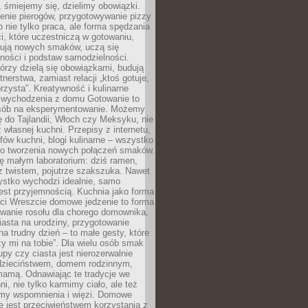
 śmiejemy się, dzielimy obowiązki.
enie pierogów, przygotowywanie pizzy
to nie tylko praca, ale forma spędzania
i, które uczestniczą w gotowaniu,
óbują nowych smaków, uczą się
ności i podstaw samodzielności.
tórzy dzielą się obowiązkami, budują
tnerstwa, zamiast relacji „ktoś gotuje,
orzysta”. Kreatywność i kulinarne
 wychodzenia z domu Gotowanie to
sób na eksperymentowanie. Możemy
ę do Tajlandii, Włoch czy Meksyku, nie
własnej kuchni. Przepisy z internetu,
fów kuchni, blogi kulinarne – wszystko
 do tworzenia nowych połączeń smaków.
ę małym laboratorium: dziś ramen,
i z twistem, pojutrze szakszuka. Nawet
zystko wychodzi idealnie, samo
est przyjemnością. Kuchnia jako forma
ości Wreszcie domowe jedzenie to forma
owanie rosołu dla chorego domownika,
iasta na urodziny, przygotowanie
a trudny dzień – to małe gesty, które
y mi na tobie”. Dla wielu osób smak
upy czy ciasta jest nierozerwalnie
dzieciństwem, domem rodzinnym,
mamą. Odnawiając te tradycje we
ni, nie tylko karmimy ciało, ale też
my wspomnienia i więzi. Domowe
e jest przeciwieństwem korzystania z