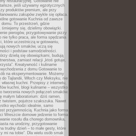
ny restauracyjnej. Gotowanie nie
 tańsze, jeśli używamy egzotycznych
czy produktów premium, ale przy
lanowaniu zakupów zwykle się opłaca.
spólne gotowanie Kuchnia od zawsze
 domu. To przestrzeń, gdzie
 śmiejemy się, dzielimy obowiązki.
enie pierogów, przygotowywanie pizzy
to nie tylko praca, ale forma spędzania
i, które uczestniczą w gotowaniu,
óbują nowych smaków, uczą się
ności i podstaw samodzielności.
tórzy dzielą się obowiązkami, budują
tnerstwa, zamiast relacji „ktoś gotuje,
orzysta”. Kreatywność i kulinarne
 wychodzenia z domu Gotowanie to
sób na eksperymentowanie. Możemy
ę do Tajlandii, Włoch czy Meksyku, nie
własnej kuchni. Przepisy z internetu,
fów kuchni, blogi kulinarne – wszystko
 do tworzenia nowych połączeń smaków.
ę małym laboratorium: dziś ramen,
i z twistem, pojutrze szakszuka. Nawet
zystko wychodzi idealnie, samo
est przyjemnością. Kuchnia jako forma
ości Wreszcie domowe jedzenie to forma
owanie rosołu dla chorego domownika,
iasta na urodziny, przygotowanie
a trudny dzień – to małe gesty, które
y mi na tobie”. Dla wielu osób smak