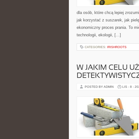
dla osób, które chcą lepiej zrozumi
jak korzystać z suszarek, jak pie
ekonomiczny proces prania. To mi
technologii, ekologii, […]
CATEGORIES:
IRISHROOTS
W JAKIM CELU UŻ
DETEKTYWISTYC
POSTED BY ADMIN
LIS - 8 - 2