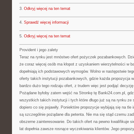
3.
Odkryj więcej na ten temat
4.
Sprawdź więcej informacji
5.
Odkryj więcej na ten temat
Provident i jego zalety
Teraz na rynku jest mnóstwo ofert pożyczek pozabankowych. Dziej
że coraz więcej osób ma kłopot z uzyskaniem wierzytelności w b
dopełniają ich podstawowych wymogów. Wolno w następstwie tego
oferty takich instytucji pozabankowych, gdzie każda propozycja w
bardzo dużo tego rodzaju ofert, z trudem więc jest podjąć decyzję
Pożądane byłoby zatem wejść na Stronkę tę Banki24.com.pl, gdz
wszystkich takich instytucji i tych które długo już są na rynku ze s
dopiero co się pojawiły. Poniektóre propozycje wybijają się na tle 
są szczególnie pożądane dla petenta. Nie ma się stąd czemu zadz
obszerne zainteresowanie. Do takich ofert na pewno kwalifikuje się
lat dopełnia zawsze rosnące wyczekiwania klientów. Jego propozy