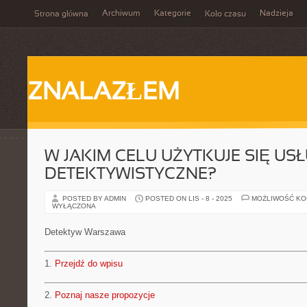
Archiwum
Kategorie
Nadzieja
Strona główna
Koło czasu
ZNALAZŁEM
W JAKIM CELU UŻYTKUJE SIĘ USŁ
DETEKTYWISTYCZNE?
POSTED BY ADMIN
POSTED ON LIS - 8 - 2025
MOŻLIWOŚĆ K
WYŁĄCZONA
Detektyw Warszawa
1.
Przejdź do wpisu
2.
Poznaj nasze propozycje