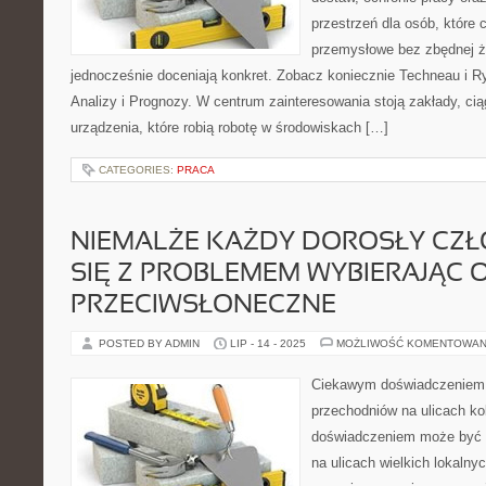
przestrzeń dla osób, które
przemysłowe bez zbędnej ża
jednocześnie doceniają konkret. Zobacz koniecznie Techneau i 
Analizy i Prognozy. W centrum zainteresowania stoją zakłady, cią
urządzenia, które robią robotę w środowiskach […]
CATEGORIES:
PRACA
NIEMALŻE KAŻDY DOROSŁY CZ
SIĘ Z PROBLEMEM WYBIERAJĄC 
PRZECIWSŁONECZNE
POSTED BY ADMIN
LIP - 14 - 2025
MOŻLIWOŚĆ KOMENTOWAN
Ciekawym doświadczeniem 
przechodniów na ulicach ko
doświadczeniem może być 
na ulicach wielkich lokalny