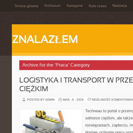
Archiwum
Kategorie
Nadzieja
Strona główna
Koło czasu
ZNALAZŁEM
Archive for the ‘Praca’ Category
LOGISTYKA I TRANSPORT W PRZ
CIĘŻKIM
POSTED BY ADMIN
MAR - 8 - 2026
MOŻLIWOŚĆ KOMENTOWAN
Techneau to portal o przem
sektorze ciężkim, ale także
rozwiązaniach, zapleczu, m
dostaw, ochronie pracy oraz 