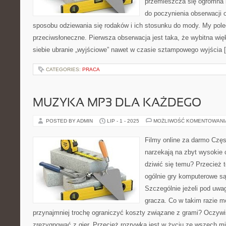
przemieszcza się ogromna il
do poczynienia obserwacji 
sposobu odziewania się rodaków i ich stosunku do mody. My pol
przeciwsłoneczne. Pierwsza obserwacja jest taka, że wybitna wię
siebie ubranie „wyjściowe” nawet w czasie sztampowego wyjścia 
CATEGORIES:
PRACA
MUZYKA MP3 DLA KAŻDEGO
POSTED BY ADMIN
LIP - 1 - 2025
MOŻLIWOŚĆ KOMENTOWAN
Filmy online za darmo Czę
narzekają na zbyt wysokie 
dziwić się temu? Przecież t
ogólnie gry komputerowe są
Szczególnie jeżeli pod uwa
gracza. Co w takim razie m
przynajmniej trochę ograniczyć koszty związane z grami? Oczywi
zrezygnować z gier. Przecież rozrywka jest w życiu ze wszech m