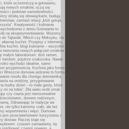
i, które uczestniczą w gotowaniu,
óbują nowych smaków, uczą się
ności i podstaw samodzielności.
tórzy dzielą się obowiązkami, budują
tnerstwa, zamiast relacji „ktoś gotuje,
orzysta”. Kreatywność i kulinarne
 wychodzenia z domu Gotowanie to
sób na eksperymentowanie. Możemy
ę do Tajlandii, Włoch czy Meksyku, nie
własnej kuchni. Przepisy z internetu,
fów kuchni, blogi kulinarne – wszystko
 do tworzenia nowych połączeń smaków.
ę małym laboratorium: dziś ramen,
i z twistem, pojutrze szakszuka. Nawet
zystko wychodzi idealnie, samo
est przyjemnością. Kuchnia jako forma
ości Wreszcie domowe jedzenie to forma
owanie rosołu dla chorego domownika,
iasta na urodziny, przygotowanie
a trudny dzień – to małe gesty, które
y mi na tobie”. Dla wielu osób smak
upy czy ciasta jest nierozerwalnie
dzieciństwem, domem rodzinnym,
mamą. Odnawiając te tradycje we
ni, nie tylko karmimy ciało, ale też
my wspomnienia i więzi. Domowe
e jest przeciwieństwem korzystania z
czy dostaw. Raczej staje się
wyborem: czasem zamawiamy, by
b spróbować czegoś nowego, a