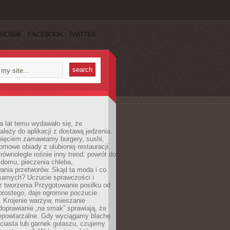
SCRIBE
FACEBOOK
TWITTER
a lat temu wydawało się, że
ależy do aplikacji z dostawą jedzenia.
nięciem zamawiamy burgery, sushi,
mowe obiady z ulubionej restauracji.
wnolegle rośnie inny trend: powrót do
 domu, pieczenia chleba,
ania przetworów. Skąd ta moda i co
samych? Uczucie sprawczości i
z tworzenia Przygotowanie posiłku od
prostego, daje ogromne poczucie
 Krojenie warzyw, mieszanie
doprawianie „na smak” sprawiają, że
iepowtarzalne. Gdy wyciągamy blachę
ciasta lub garnek gulaszu, czujemy