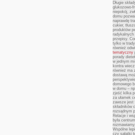
Długie skła
glukozowo-f
niepokój, z
domu pozwal
naprawdę tra
cukier, tłus
produktów pe
radykalnych 
przepisy. Co
tylko w trad
również odw
tematyczny
porady diete
w jednym mi
kontra wiec
również ma 
dostawą moż
perspektywi
domowego bu
w domu – np.
zjeść kilka 
za ułamek ce
zawsze jest
składników 
rozsądnym p
Relacje i w
była centrum
rozmawiamy,
Wspólne lepi
czy sałatki 