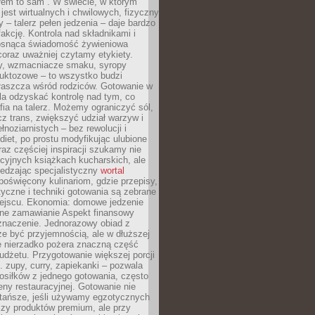
łem to sam”. W świecie, w którym
 jest wirtualnych i chwilowych, fizyczny
y – talerz pełen jedzenia – daje bardzo
fakcję. Kontrola nad składnikami i
osnąca świadomość żywieniowa
coraz uważniej czytamy etykiety.
dy, wzmacniacze smaku, syropy
ruktozowe – to wszystko budzi
właszcza wśród rodziców. Gotowanie w
a odzyskać kontrolę nad tym, co
fia na talerz. Możemy ograniczyć sól,
zcz trans, zwiększyć udział warzyw i
łnoziarnistych – bez rewolucji i
diet, po prostu modyfikując ulubione
raz częściej inspiracji szukamy nie
ycyjnych książkach kucharskich, ale
iedzając specjalistyczny
wortal
poświęcony kulinariom, gdzie przepisy,
tyczne i techniki gotowania są zebrane
ejscu. Ekonomia: domowe jedzenie
zne zamawianie Aspekt finansowy
znaczenie. Jednorazowy obiad z
e być przyjemnością, ale w dłuższej
e nierzadko pożera znaczną część
dżetu. Przygotowanie większej porcji
 zupy, curry, zapiekanki – pozwala
posiłków z jednego gotowania, często
ny restauracyjnej. Gotowanie nie
 tańsze, jeśli używamy egzotycznych
czy produktów premium, ale przy