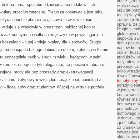
dumę: „zrobi
tatek na temat sposobu odziewania się rodaków i ich
wiele rzeczy
rezultat prac
ulary przeciwsłoneczne. Pierwsza obserwacja jest taka,
realną satys
łożyć na siebie ubranie „wyjściowe” nawet w czasie
zdrowiem R
sprawia, że 
widuje się właściwie w przestrzeni publicznej kobiet
Długie skła
glukozowo-f
mi zakręconymi na wałki ani mężczyzn w powyciąganych
niepokój, z
koszulach – tutaj królują okulary dla kierowców. Drugie
domu pozwal
naprawdę tra
uje tendencja do takiego dobierania ubioru, żeby się w tłumie
cukier, tłus
 to szczególnie osób w średnim wieku, będących w pełni
produktów pe
radykalnych 
wizerunek osoby nie tyle elegancko, co poprawnie ubranej,
przepisy. Co
tylko w trad
zującej mody ale bez przesady oraz ekstrawagancji.
również odw
ię z tłumu nietypowym wyglądem znajdzie się poniekąd z
tematyczny
porady diete
 – licealistów oraz studentów. Więcej na witrynie portfele
w jednym mi
kontra wiec
również ma 
dostawą moż
perspektywi
domowego bu
w domu – np.
zjeść kilka 
za ułamek ce
zawsze jest
składników 