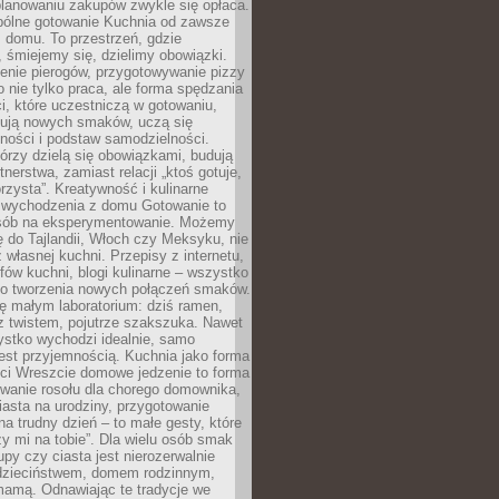
lanowaniu zakupów zwykle się opłaca.
spólne gotowanie Kuchnia od zawsze
 domu. To przestrzeń, gdzie
 śmiejemy się, dzielimy obowiązki.
enie pierogów, przygotowywanie pizzy
to nie tylko praca, ale forma spędzania
i, które uczestniczą w gotowaniu,
óbują nowych smaków, uczą się
ności i podstaw samodzielności.
tórzy dzielą się obowiązkami, budują
tnerstwa, zamiast relacji „ktoś gotuje,
orzysta”. Kreatywność i kulinarne
 wychodzenia z domu Gotowanie to
sób na eksperymentowanie. Możemy
ę do Tajlandii, Włoch czy Meksyku, nie
własnej kuchni. Przepisy z internetu,
fów kuchni, blogi kulinarne – wszystko
 do tworzenia nowych połączeń smaków.
ę małym laboratorium: dziś ramen,
i z twistem, pojutrze szakszuka. Nawet
zystko wychodzi idealnie, samo
est przyjemnością. Kuchnia jako forma
ości Wreszcie domowe jedzenie to forma
owanie rosołu dla chorego domownika,
iasta na urodziny, przygotowanie
a trudny dzień – to małe gesty, które
y mi na tobie”. Dla wielu osób smak
upy czy ciasta jest nierozerwalnie
dzieciństwem, domem rodzinnym,
mamą. Odnawiając te tradycje we