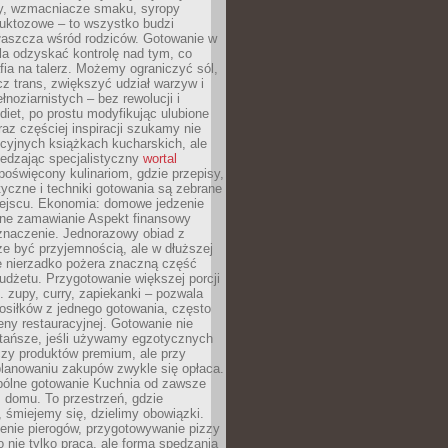
dy, wzmacniacze smaku, syropy
ruktozowe – to wszystko budzi
właszcza wśród rodziców. Gotowanie w
a odzyskać kontrolę nad tym, co
fia na talerz. Możemy ograniczyć sól,
zcz trans, zwiększyć udział warzyw i
łnoziarnistych – bez rewolucji i
diet, po prostu modyfikując ulubione
raz częściej inspiracji szukamy nie
ycyjnych książkach kucharskich, ale
iedzając specjalistyczny
wortal
poświęcony kulinariom, gdzie przepisy,
tyczne i techniki gotowania są zebrane
ejscu. Ekonomia: domowe jedzenie
zne zamawianie Aspekt finansowy
znaczenie. Jednorazowy obiad z
e być przyjemnością, ale w dłuższej
e nierzadko pożera znaczną część
dżetu. Przygotowanie większej porcji
 zupy, curry, zapiekanki – pozwala
posiłków z jednego gotowania, często
ny restauracyjnej. Gotowanie nie
 tańsze, jeśli używamy egzotycznych
czy produktów premium, ale przy
lanowaniu zakupów zwykle się opłaca.
spólne gotowanie Kuchnia od zawsze
 domu. To przestrzeń, gdzie
 śmiejemy się, dzielimy obowiązki.
enie pierogów, przygotowywanie pizzy
to nie tylko praca, ale forma spędzania