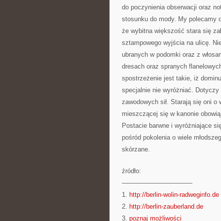
do poczynienia obserwacji oraz no
stosunku do mody. My polecamy ok
że wybitna większość stara się za
sztampowego wyjścia na ulicę. Nie 
ubranych w podomki oraz z włosa
dresach oraz spranych flanelowych 
spostrzeżenie jest takie, iż domin
specjalnie nie wyróżniać. Dotyczy
zawodowych sił. Starają się oni o 
mieszczącej się w kanonie obowią
Postacie barwne i wyróżniające s
pośród pokolenia o wiele młodszego
skórzane.
źródło:
———————————
1.
http://berlin-wolin-radweginfo.de
2.
http://berlin-zauberland.de
3.
poznaj możliwości