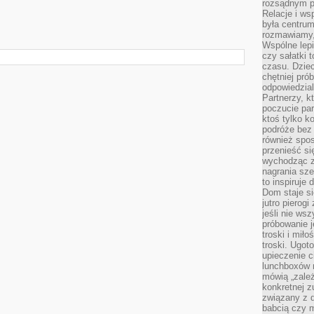
rozsądnym p
Relacje i w
była centrum
rozmawiamy,
Wspólne lepi
czy sałatki 
czasu. Dziec
chętniej pr
odpowiedzial
Partnerzy, k
poczucie par
ktoś tylko k
podróże bez
również spo
przenieść si
wychodząc z 
nagrania sze
to inspiruje
Dom staje si
jutro pierog
jeśli nie ws
próbowanie j
troski i mił
troski. Ugot
upieczenie c
lunchboxów n
mówią „zależ
konkretnej z
związany z 
babcią czy 