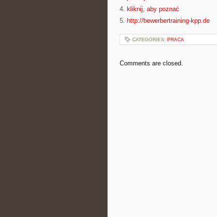
4.
kliknij, aby poznać
5.
http://bewerbertraining-kpp.de
CATEGORIES:
PRACA
Comments are closed.