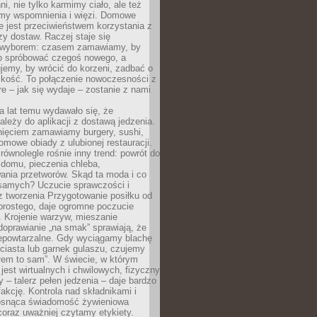
ni, nie tylko karmimy ciało, ale też
my wspomnienia i więzi. Domowe
e jest przeciwieństwem korzystania z
czy dostaw. Raczej staje się
wyborem: czasem zamawiamy, by
b spróbować czegoś nowego, a
jemy, by wrócić do korzeni, zadbać o
iskość. To połączenie nowoczesności z
óre – jak się wydaje – zostanie z nami
a lat temu wydawało się, że
ależy do aplikacji z dostawą jedzenia.
nięciem zamawiamy burgery, sushi,
mowe obiady z ulubionej restauracji.
wnolegle rośnie inny trend: powrót do
 domu, pieczenia chleba,
ania przetworów. Skąd ta moda i co
samych? Uczucie sprawczości i
z tworzenia Przygotowanie posiłku od
prostego, daje ogromne poczucie
 Krojenie warzyw, mieszanie
doprawianie „na smak” sprawiają, że
iepowtarzalne. Gdy wyciągamy blachę
ciasta lub garnek gulaszu, czujemy
łem to sam”. W świecie, w którym
 jest wirtualnych i chwilowych, fizyczny
y – talerz pełen jedzenia – daje bardzo
fakcję. Kontrola nad składnikami i
osnąca świadomość żywieniowa
coraz uważniej czytamy etykiety.