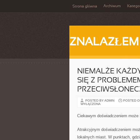
Archiwum
Katego
Strona główna
ZNALAZŁEM
NIEMALŻE KAŻD
SIĘ Z PROBLEME
PRZECIWSŁONEC
POSTED BY ADMIN
POSTED ON 
WYŁĄCZONA
Ciekawym doświadczeniem może by
Atrakcyjnym doświadczeniem może
lokalnych miast. W punktach, gdzi