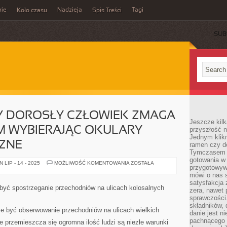
rie
Nadzieja
Tagi
Koło czasu
Spis Treści
SUB
Y DOROSŁY CZŁOWIEK ZMAGA
Jeszcze kilk
M WYBIERAJĄC OKULARY
przyszłość n
Jednym klik
ZNE
ramen czy do
Tymczasem ró
gotowania w
NIEMALŻE
LIP - 14 - 2025
MOŻLIWOŚĆ KOMENTOWANIA
ZOSTAŁA
przygotowyw
KAŻDY
DOROSŁY
mówi o nas 
CZŁOWIEK
satysfakcja 
ZMAGA
ć spostrzeganie przechodniów na ulicach kolosalnych
zera, nawet 
SIĘ
Z
sprawczości.
PROBLEMEM
składników, 
WYBIERAJĄC
 być obserwowanie przechodniów na ulicach wielkich
danie jest n
OKULARY
PRZECIWSŁONECZNE
pachnącego 
e przemieszcza się ogromna ilość ludzi są niezłe warunki