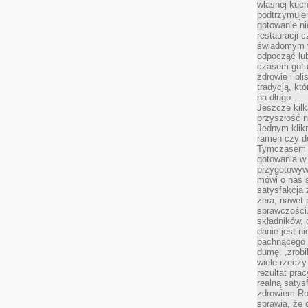
własnej kuch
podtrzymuje
gotowanie ni
restauracji 
świadomym 
odpocząć lu
czasem gotu
zdrowie i bl
tradycją, kt
na długo.
Jeszcze kilk
przyszłość n
Jednym klik
ramen czy do
Tymczasem ró
gotowania w
przygotowyw
mówi o nas 
satysfakcja 
zera, nawet 
sprawczości.
składników, 
danie jest n
pachnącego 
dumę: „zrobi
wiele rzeczy
rezultat prac
realną satys
zdrowiem R
sprawia, że 