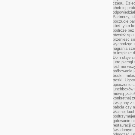
czasu. Dziec
chętniej pr
odpowiedzial
Partnerzy, k
poczucie par
ktoś tylko k
podróże bez
również spo
przenieść si
wychodząc z 
nagrania sze
to inspiruje
Dom staje si
jutro pierog
jeśli nie ws
próbowanie j
troski i mił
troski. Ugot
upieczenie c
lunchboxów n
mówią „zależ
konkretnej z
związany z 
babcią czy 
własnej kuch
podtrzymuje
gotowanie ni
restauracji 
świadomym 
odpocząć lu