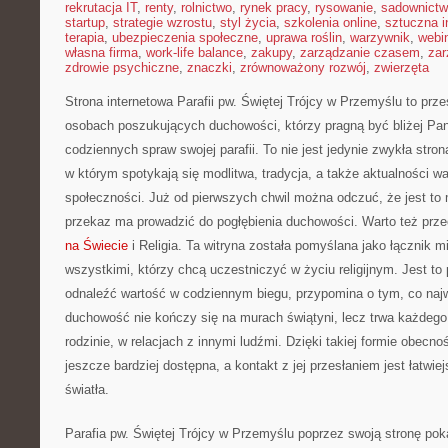
rekrutacja IT
,
renty
,
rolnictwo
,
rynek pracy
,
rysowanie
,
sadownict
startup
,
strategie wzrostu
,
styl życia
,
szkolenia online
,
sztuczna i
terapia
,
ubezpieczenia społeczne
,
uprawa roślin
,
warzywnik
,
webi
własna firma
,
work-life balance
,
zakupy
,
zarządzanie czasem
,
zar
zdrowie psychiczne
,
znaczki
,
zrównoważony rozwój
,
zwierzęta
Strona internetowa Parafii pw. Świętej Trójcy w Przemyślu to prz
osobach poszukujących duchowości, którzy pragną być bliżej Pana
codziennych spraw swojej parafii. To nie jest jedynie zwykła str
w którym spotykają się modlitwa, tradycja, a także aktualności wa
społeczności. Już od pierwszych chwil można odczuć, że jest to 
przekaz ma prowadzić do pogłębienia duchowości. Warto też prz
na Świecie
i Religia. Ta witryna została pomyślana jako łącznik 
wszystkimi, którzy chcą uczestniczyć w życiu religijnym. Jest to 
odnaleźć wartość w codziennym biegu, przypomina o tym, co najw
duchowość nie kończy się na murach świątyni, lecz trwa każdego
rodzinie, w relacjach z innymi ludźmi. Dzięki takiej formie obecnośc
jeszcze bardziej dostępna, a kontakt z jej przesłaniem jest łatwi
światła.
Parafia pw. Świętej Trójcy w Przemyślu poprzez swoją stronę poka