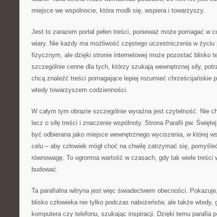
miejsce we wspólnocie, która modli się, wspiera i towarzyszy.
Jest to zarazem portal pełen treści, ponieważ może pomagać w 
wiary. Nie każdy ma możliwość częstego uczestniczenia w życiu 
fizycznym, ale dzięki stronie internetowej może pozostać blisko t
szczególnie cenne dla tych, którzy szukają wewnętrznej siły, potr
chcą znaleźć treści pomagające lepiej rozumieć chrześcijańskie pr
wtedy towarzyszem codzienności.
W całym tym obrazie szczególnie wyraźna jest czytelność. Nie ch
lecz o siłę treści i znaczenie wspólnoty. Strona Parafii pw. Świę
być odbierana jako miejsce wewnętrznego wyciszenia, w której w
celu – aby człowiek mógł choć na chwilę zatrzymać się, pomyśle
równowagę. To ogromna wartość w czasach, gdy tak wiele treści w
budować.
Ta parafialna witryna jest więc świadectwem obecności. Pokazuje
blisko człowieka nie tylko podczas nabożeństw, ale także wtedy, 
komputera czy telefonu, szukając inspiracji. Dzięki temu parafia p