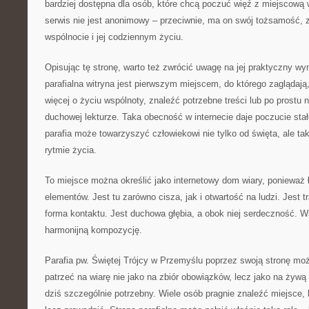
bardziej dostępna dla osób, które chcą poczuć więź z miejscową 
serwis nie jest anonimowy – przeciwnie, ma on swój tożsamość, 
wspólnocie i jej codziennym życiu.
Opisując tę stronę, warto też zwrócić uwagę na jej praktyczny wy
parafialna witryna jest pierwszym miejscem, do którego zaglądają
więcej o życiu wspólnoty, znaleźć potrzebne treści lub po prostu 
duchowej lekturze. Taka obecność w internecie daje poczucie stał
parafia może towarzyszyć człowiekowi nie tylko od święta, ale 
rytmie życia.
To miejsce można określić jako internetowy dom wiary, ponieważ
elementów. Jest tu zarówno cisza, jak i otwartość na ludzi. Jest 
forma kontaktu. Jest duchowa głębia, a obok niej serdeczność. 
harmonijną kompozycję.
Parafia pw. Świętej Trójcy w Przemyślu poprzez swoją stronę moż
patrzeć na wiarę nie jako na zbiór obowiązków, lecz jako na żywą r
dziś szczególnie potrzebny. Wiele osób pragnie znaleźć miejsce, 