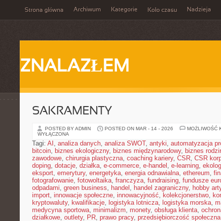
Archiwum
Kategorie
Nadzieja
Strona główna
Koło czasu
ZNALAZŁEM
SAKRAMENTY
POSTED BY ADMIN
POSTED ON MAR - 14 - 2026
MOŻLIWOŚĆ 
WYŁĄCZONA
Tagi:
AI
,
analiza danych
,
analiza SWOT
,
antyki
,
automatyzacja p
bitcoin
,
biznes ekologiczny
,
biznes międzynarodowy
,
biznes rodzi
zawodowe
,
chirurgia plastyczna
,
coaching kariery
,
CSR
,
CSR korp
doping
,
dotacje
,
działka
,
e-commerce
,
e-handel
,
e-learning
,
ekolog
eksport
,
emerytury
,
energetyka
,
energia odnawialna
,
ethereum
,
fi
fotografowanie
,
fotowoltaika
,
franczyza
,
fundraising
,
fundusze eur
odpadami
,
green business
,
handel
,
handel zagraniczny
,
hobby art
import
,
innowacje społeczne
,
innowacyjność
,
kolekcjonerstwo
,
ko
kryptowaluty
,
kwalifikacje
,
logistyka lotnicza
,
logistyka morska
,
m
medycyna sportowa
,
minimalizm
,
monety
,
obsługa klienta
,
ochron
działkowe
,
outlety
,
PR
,
prawo pracy
,
przedsiębiorczość społeczna