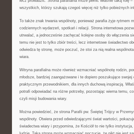
lecz prowadzić. Strona parafialna może pełnić właśnie taką rolę –
wszystkich, którzy szukają czegoś więcej niż tylko pobieżnych in
To także znak trwania wspólnoty, ponieważ parafia żyje rytmem mo
codziennych wydarzeń, spotkań i relacji. Strona internetowa pozw
utrwalać, a jednocześnie zachęcać kolejne osoby do włączenia si
temu nie jest to tylko zbiór treści, lecz internetowe świadectwo o
odwiedza tę stronę, może poczuć, że stoi za nią realna wspólnota 
wiara.
Witryna parafialna może również wzmacniać wspólnotę rodzin, po
młodsze, bardziej zaangażowane i te dopiero poszukujące swojej 
praktycznym przewodnikiem, dla innych duchową inspiracją. Właśni
potrafi odpowiadać na różne potrzeby, pozostając wierna temu, co
czyli misji budowania wiary.
Można powiedzieć, że strona Parafii pw. Świętej Trójcy w Przemy
wspólnoty. Otwiera przed odwiedzającymi świat wartości, pokazu
świadectwa wiary i przypomina, że Kościół to nie tylko instytucja
ludzie. Taka strona może wzmacniać poczucie, że nikt nie jest 