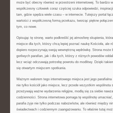
może być obecny również w przestrzeni internetowej. To bardzo 
współczesny człowiek coraz częściej szuka odpowiedzi, inspiracji
tam, gdzie spędza wiele czasu – w internecie. Tutejszy portal ł
wartości z współczesną formą przekazu, tworząc piękne połączen
tym, co nowe.
Opisując tę stronę, warto podkreślić jej atmosferę skupienia, któr
miejsce dla tych, którzy chcą lepiej poznać naukę Kościoła, ale r
dopiero rozpoczynają swoją wewnętrzną wędrówkę. Strona może
gorliwych parafian, jak i dla tych, którzy z różnych powodów oddalil
lecz wciąż odczuwają potrzebę powrotu do modlitwy. Dzięki takiem
się otwartym miejscem spotkania.
Ważnym walorem tego internetowego miejsca jest jego parafialna b
nie tylko kościół jako miejsce, lecz przede wszystkim wspólnota 
przeżywają ważne wydarzenia religijne, modlą się za siebie nawza
codzienności. Strona internetowa pomaga tę wspólnotę umacniać
parafia żyje nie tylko podczas nabożeństw, ale również między n
świadectwach i codziennym zaangażowaniu. To właśnie tutaj możn