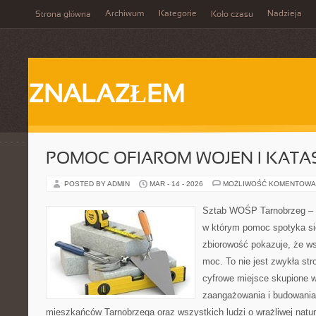
Archiwum
Kategorie
Nadzieja
Strona główna
Koło czasu
ZNALAZŁEM
POMOC OFIAROM WOJEN I KATA
POSTED BY ADMIN
MAR - 14 - 2026
MOŻLIWOŚĆ KOMENTOWA
Sztab WOŚP Tarnobrzeg – G
w którym pomoc spotyka si
zbiorowość pokazuje, że w
moc. To nie jest zwykła str
cyfrowe miejsce skupione w
zaangażowania i budowania 
mieszkańców Tarnobrzega oraz wszystkich ludzi o wrażliwej naturze