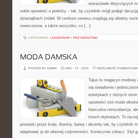
wskazówek dotyczących mie
sobie opowieść o podróży – tak, by czytelnik mógł podjąć decyz
dziesiątkach źródeł. W centrum serwisu znajdują się obiekty noc
nowoczesne, a także wszystko, co […]
CATEGORIES:
LEADERSHIP I PRZYWÓDZTWO
MODA DAMSKA
POSTED BY ADMIN
GRU - 27 - 2025
MOŻLIWOŚĆ KOMENTOWA
Tajus to magazyn modowy d
się świadomie i jednocześn
estetykach z różnych stron
opowieści stoi moda włoska
francuska nonszalancja, al
trzech etykietach. To racze
prowadzi przez kroje, tkaniny, barwy i akcenty tak, by czytelnik 
adaptować je do własnej codzienności. Koniecznie zobacz: Styl 