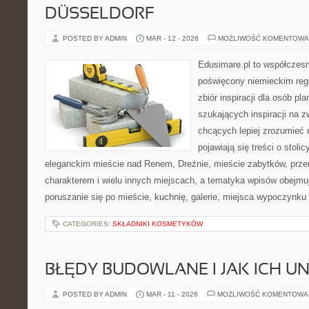
DÜSSELDORF
POSTED BY ADMIN
MAR - 12 - 2026
MOŻLIWOŚĆ KOMENTOWA
Edusimare.pl to współczes
poświęcony niemieckim regi
zbiór inspiracji dla osób p
szukających inspiracji na z
chcących lepiej zrozumieć n
pojawiają się treści o stoli
eleganckim mieście nad Renem, Dreźnie, mieście zabytków, pr
charakterem i wielu innych miejscach, a tematyka wpisów obejmuj
poruszanie się po mieście, kuchnię, galerie, miejsca wypoczynku
CATEGORIES:
SKŁADNIKI KOSMETYKÓW
BŁĘDY BUDOWLANE I JAK ICH U
POSTED BY ADMIN
MAR - 11 - 2026
MOŻLIWOŚĆ KOMENTOWA