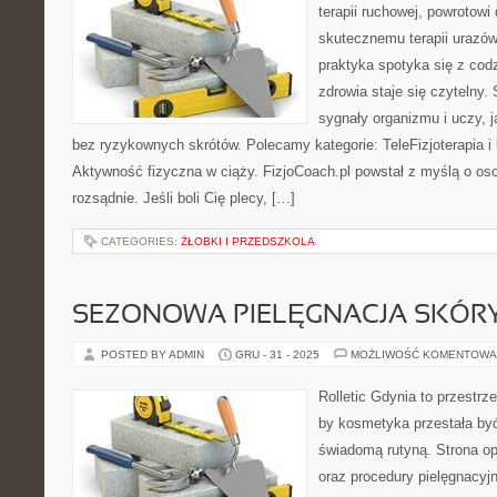
terapii ruchowej, powrotowi
skutecznemu terapii urazów
praktyka spotyka się z cod
zdrowia staje się czytelny
sygnały organizmu i uczy, 
bez ryzykownych skrótów. Polecamy kategorie: TeleFizjoterapia i k
Aktywność fizyczna w ciąży. FizjoCoach.pl powstał z myślą o oso
rozsądnie. Jeśli boli Cię plecy, […]
CATEGORIES:
ŻŁOBKI I PRZEDSZKOLA
SEZONOWA PIELĘGNACJA SKÓR
POSTED BY ADMIN
GRU - 31 - 2025
MOŻLIWOŚĆ KOMENTOWA
Rolletic Gdynia to przestrz
by kosmetyka przestała być
świadomą rutyną. Strona op
oraz procedury pielęgnacyj