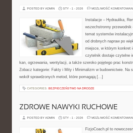
POSTED BY ADMIN
STY - 1 - 2026
MOŻLIWOŚĆ KOMENTOWAN
Instalacje – Hydraulika, R
wszechstronny przewodnik d
temat systemów instalacyj
od drobnych napraw po wię
miejsce, w którym konkret i
czytelnik dostaje czytelne 
kan, ogrzewania, wentylacji, a także szeroko pojętego prac kons
Zobacz kategorie: Fakty i Mity i Minimalizm w budownictwie. Na s
wokół sprawdzonych metod, które pomagają […]
CATEGORIES:
BEZPIECZEŃSTWO NA DRODZE
ZDROWE NAWYKI RUCHOWE
POSTED BY ADMIN
STY - 1 - 2026
MOŻLIWOŚĆ KOMENTOWAN
FizjoCoach.pl to nowoczes