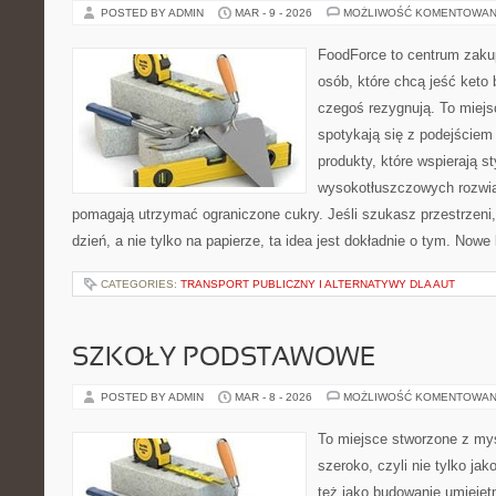
POSTED BY ADMIN
MAR - 9 - 2026
MOŻLIWOŚĆ KOMENTOWAN
FoodForce to centrum zaku
osób, które chcą jeść keto 
czegoś rezygnują. To miej
spotykają się z podejście
produkty, które wspierają st
wysokotłuszczowych rozwią
pomagają utrzymać ograniczone cukry. Jeśli szukasz przestrzeni, 
dzień, a nie tylko na papierze, ta idea jest dokładnie o tym. Nowe
CATEGORIES:
TRANSPORT PUBLICZNY I ALTERNATYWY DLA AUT
SZKOŁY PODSTAWOWE
POSTED BY ADMIN
MAR - 8 - 2026
MOŻLIWOŚĆ KOMENTOWAN
To miejsce stworzone z myś
szeroko, czyli nie tylko jak
też jako budowanie umiejęt