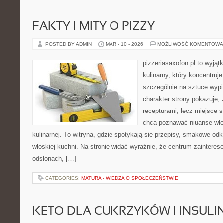
FAKTY I MITY O PIZZY
POSTED BY ADMIN
MAR - 10 - 2026
MOŻLIWOŚĆ KOMENTOWA
pizzeriasaxofon.pl to wyjąt
kulinarny, który koncentruje
szczególnie na sztuce wyp
charakter strony pokazuje, ż
recepturami, lecz miejsce s
chcą poznawać niuanse włos
kulinarnej. To witryna, gdzie spotykają się przepisy, smakowe od
włoskiej kuchni. Na stronie widać wyraźnie, że centrum zainteres
odsłonach, […]
CATEGORIES:
MATURA - WIEDZA O SPOŁECZEŃSTWIE
KETO DLA CUKRZYKÓW I INSU