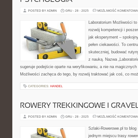
PSYCHOLOGIA
POSTED BY ADMIN
GRU - 28 - 2025
MOŻLIWOŚĆ KOMENTOWA
Laboratorium Możliwości to
rozwój kompetencji i posze
jak eksperyment – spokojny
pełen ciekawości. To centr
skuteczniej, budować rutyny
z nauką. Nazwa „Laboratori
sugeruje podejście oparte na weryfikowaniu, a nie na magicznych 
Możliwości zachęca do tego, by rozwój traktować jak coś, co mo
CATEGORIES:
HANDEL
ROWERY TREKKINGOWE I GRAV
POSTED BY ADMIN
GRU - 28 - 2025
MOŻLIWOŚĆ KOMENTOWA
Szlaki-Rowerowe.pl to blog 
jednym miejscu trasy rower