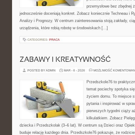
przemysłowe bez zbędnej ża
jednocześnie doceniają konkret. Zobacz koniecznie Techneau i 
Analizy i Prognozy. W centrum zainteresowania stoją zakłady, cią
urządzenia, które robią robotę w środowiskach […]
CATEGORIES:
PRACA
ZABAWY I KREATYWNOŚĆ
POSTED BY ADMIN
MAR - 6 - 2026
MOŻLIWOŚĆ KOMENTOWAN
Przedszkole76 to praktyczn
temat pociechy spotyka się
życiem domu. To miejsce st
pytania i inspirować w spra
pierwszych tygodni ciąży a
kilkulatkiem. Zobacz Pielę
dziecka i Przedszkolak (3–6 lat). W centrum są Dzieci oraz Opieku
buduje relację każdego dnia. Przedszkole76 pokazuje, że rodziciel