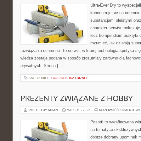
Ultra-Ever Dry to wyspecjal
koncentruje się na ochroni
substancjami oleistymi ora
charakter serwisu pokazuje, 
lecz kompendium praktyki dl
rozumieć, jak działają supe
rozwiązania ochronne. To serwis, w której technologia spotyka si
wiedza zostaje podana w sposób zrozumiały zarówno dla fachowcó
prywatnych. Strona […]
CATEGORIES:
GOSPODARKA I BIZNES
PREZENTY ZWIĄZANE Z HOBBY
POSTED BY ADMIN
MAR - 11 - 2026
MOŻLIWOŚĆ KOMENTOWA
Pasotti to wyrafinowana wit
na tematyce ekskluzywnych
dobrze dobrany upominek 