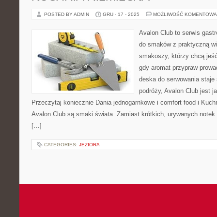
POSTED BY ADMIN
GRU - 17 - 2025
MOŻLIWOŚĆ KOMENTOWA
Avalon Club to serwis gast
do smaków z praktyczną wi
smakoszy, którzy chcą jeść 
gdy aromat przypraw prowad
deska do serwowania staje
podróży, Avalon Club jest j
Przeczytaj koniecznie Dania jednogarnkowe i comfort food i Ku
Avalon Club są smaki świata. Zamiast krótkich, urywanych notek d
[…]
CATEGORIES:
JEZIORA