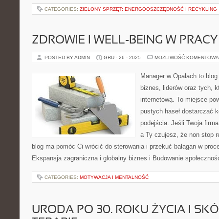
CATEGORIES:
ZIELONY SPRZĘT: ENERGOOSZCZĘDNOŚĆ I RECYKLING
ZDROWIE I WELL-BEING W PRACY
POSTED BY ADMIN
GRU - 26 - 2025
MOŻLIWOŚĆ KOMENTOWA
Manager w Opałach to blog
biznes, liderów oraz tych, 
internetową. To miejsce pow
pustych haseł dostarczać k
podejścia. Jeśli Twoja firm
a Ty czujesz, że non stop r
blog ma pomóc Ci wrócić do sterowania i przekuć bałagan w proc
Ekspansja zagraniczna i globalny biznes i Budowanie społecznoś
CATEGORIES:
MOTYWACJA I MENTALNOŚĆ
URODA PO 30. ROKU ŻYCIA I SKÓR