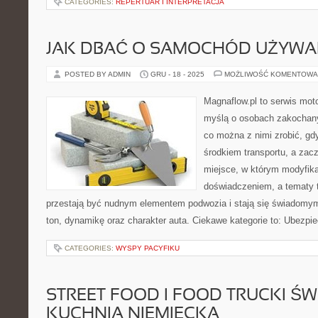
CATEGORIES:
REPERTUAR I INTERPRETACJA
JAK DBAĆ O SAMOCHÓD UŻYWA
POSTED BY ADMIN
GRU - 18 - 2025
MOŻLIWOŚĆ KOMENTOWA
Magnaflow.pl to serwis moto
myślą o osobach zakochany
co można z nimi zrobić, gdy
środkiem transportu, a zac
miejsce, w którym modyfika
doświadczeniem, a tematy 
przestają być nudnym elementem podwozia i stają się świadom
ton, dynamikę oraz charakter auta. Ciekawe kategorie to: Ubezp
CATEGORIES:
WYSPY PACYFIKU
STREET FOOD I FOOD TRUCKI ŚWI
KUCHNIA NIEMIECKA