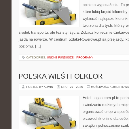
opinie o wyposażeniu. To pr
które lubią kręcić kilometry
wybierać najlepsze kierunki
tworzona dla tych, którzy w
środek transportu, ale też styl życia. Zobacz koniecznie Ciekawo
jazda na rowerze. W centrum Szlaki-Rowerowe.pl są przejazdy, 
poziomu. […]
CATEGORIES:
UNIJNE FUNDUSZE I PROGRAMY
POLSKA WIEŚ I FOLKLOR
POSTED BY ADMIN
GRU - 27 - 2025
MOŻLIWOŚĆ KOMENTOWA
Hotel-Logan.com.pl to port
zwiedzaniu rodzimych miej
organizować urlop w sposó
przewodnik online dla osób
zakątki i jednocześnie szu