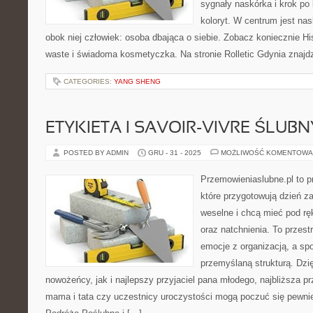
sygnały naskórka i krok po
koloryt. W centrum jest nas
obok niej człowiek: osoba dbająca o siebie. Zobacz koniecznie Hi
waste i świadoma kosmetyczka. Na stronie Rolletic Gdynia znajdz
CATEGORIES:
YANG SHENG
ETYKIETA I SAVOIR-VIVRE ŚLUBN
POSTED BY ADMIN
GRU - 31 - 2025
MOŻLIWOŚĆ KOMENTOWA
Przemowieniaslubne.pl to p
które przygotowują dzień za
weselne i chcą mieć pod rę
oraz natchnienia. To przestr
emocje z organizacją, a sp
przemyślaną strukturą. Dzi
nowożeńcy, jak i najlepszy przyjaciel pana młodego, najbliższa pr
mama i tata czy uczestnicy uroczystości mogą poczuć się pewniej