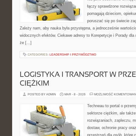
łączy sprawdzone rozwiązani
pomagają dzieciom, opieku
poruszać się po świecie za
Zależy nam, aby nauka była przystępna, a jednocześnie wartościo
widocznych efektów. Ciekawe adresy to Korepetycje i Porady dla r
że […]
CATEGORIES:
LEADERSHIP I PRZYWÓDZTWO
LOGISTYKA I TRANSPORT W PRZ
CIĘŻKIM
POSTED BY ADMIN
MAR - 8 - 2026
MOŻLIWOŚĆ KOMENTOWAN
Techneau to portal o przem
sektorze ciężkim, ale także
rozwiązaniach, zapleczu, m
dostaw, ochronie pracy oraz 
przestrzeń dla osób, które