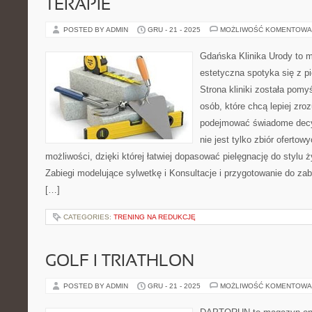
TERAPIE
POSTED BY ADMIN
GRU - 21 - 2025
MOŻLIWOŚĆ KOMENTOWA
Gdańska Klinika Urody to 
estetyczna spotyka się z pi
Strona kliniki została pom
osób, które chcą lepiej zro
podejmować świadome decyz
nie jest tylko zbiór oferto
możliwości, dzięki której łatwiej dopasować pielęgnację do stylu ż
Zabiegi modelujące sylwetkę i Konsultacje i przygotowanie do za
[…]
CATEGORIES:
TRENING NA REDUKCJĘ
GOLF I TRIATHLON
POSTED BY ADMIN
GRU - 21 - 2025
MOŻLIWOŚĆ KOMENTOWA