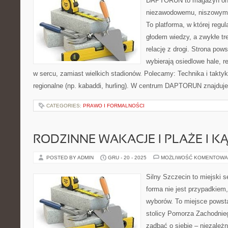
DAPTORUN to magazyn onli
niezawodowemu, niszowym d
To platforma, w której regul
głodem wiedzy, a zwykłe tre
relację z drogi. Strona pows
wybierają osiedlowe hale, r
w sercu, zamiast wielkich stadionów. Polecamy: Technika i taktyka
regionalne (np. kabaddi, hurling). W centrum DAPTORUN znajduje
CATEGORIES:
PRAWO I FORMALNOŚCI
RODZINNE WAKACJE I PLAŻE I KĄ
POSTED BY ADMIN
GRU - 20 - 2025
MOŻLIWOŚĆ KOMENTOWA
Silny Szczecin to miejski s
forma nie jest przypadkiem
wyborów. To miejsce powst
stolicy Pomorza Zachodniego
zadbać o siebie – niezależn