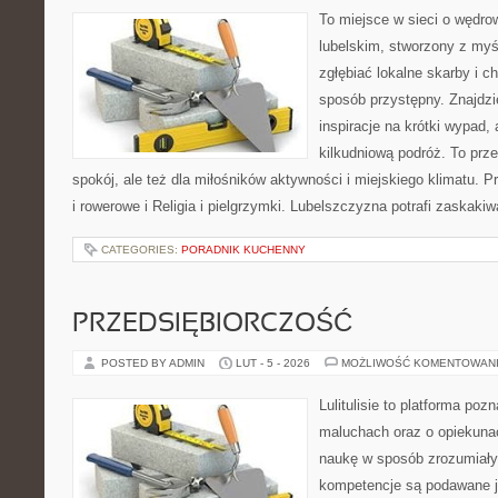
To miejsce w sieci o wędro
lubelskim, stworzony z myśl
zgłębiać lokalne skarby i 
sposób przystępny. Znajdzi
inspiracje na krótki wypad,
kilkudniową podróż. To prze
spokój, ale też dla miłośników aktywności i miejskiego klimatu. P
i rowerowe i Religia i pielgrzymki. Lubelszczyzna potrafi zaskakiw
CATEGORIES:
PORADNIK KUCHENNY
PRZEDSIĘBIORCZOŚĆ
POSTED BY ADMIN
LUT - 5 - 2026
MOŻLIWOŚĆ KOMENTOWAN
Lulitulisie to platforma po
maluchach oraz o opiekuna
naukę w sposób zrozumiały
kompetencje są podawane j