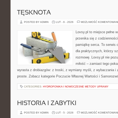
TĘSKNOTA
POSTED BY ADMIN
LUT - 6 - 2026
MOŻLIWOŚĆ KOMENTOWAN
Lovsy.pl to miejsce pełne 
przenika się z codziennośc
pamiątkę serca. To serwis 
dla praktycznych, którzy s
rozmowę. Lovsy.pl nie poz
miłość – zamiast tego poka
wyrasta z drobiazgów: z troski, z wymiany myśli, z wybaczania i
proste. Zobacz kategorie Poczucie Własnej Wartości i Samorozw
CATEGORIES:
HYDROPONIKA I NOWOCZESNE METODY UPRAWY
HISTORIA I ZABYTKI
POSTED BY ADMIN
LUT - 5 - 2026
MOŻLIWOŚĆ KOMENTOWAN