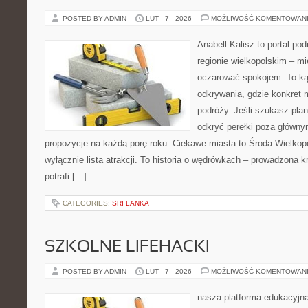
POSTED BY ADMIN
LUT - 7 - 2026
MOŻLIWOŚĆ KOMENTOWAN
Anabell Kalisz to portal po
regionie wielkopolskim – mie
oczarować spokojem. To ką
odkrywania, gdzie konkret 
podróży. Jeśli szukasz pla
odkryć perełki poza główny
propozycje na każdą porę roku. Ciekawe miasta to Środa Wielkopol
wyłącznie lista atrakcji. To historia o wędrówkach – prowadzona 
potrafi […]
CATEGORIES:
SRI LANKA
SZKOLNE LIFEHACKI
POSTED BY ADMIN
LUT - 7 - 2026
MOŻLIWOŚĆ KOMENTOWAN
nasza platforma edukacyjna 