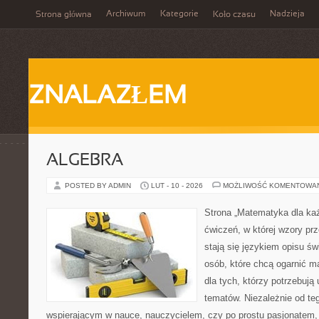
Archiwum
Kategorie
Nadzieja
Strona główna
Koło czasu
ZNALAZŁEM
ALGEBRA
POSTED BY ADMIN
LUT - 10 - 2026
MOŻLIWOŚĆ KOMENTOWA
Strona „Matematyka dla każ
ćwiczeń, w której wzory prz
stają się językiem opisu świ
osób, które chcą ogarnić m
dla tych, którzy potrzebują
tematów. Niezależnie od te
wspierającym w nauce, nauczycielem, czy po prostu pasjonatem, 