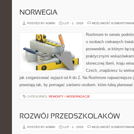
NORWEGIA
POSTED BY ADMIN
LUT - 1 - 2026
MOŻLIWOŚĆ KOMENTOWAN
Rushmore to serwis podróżn
o osobach ciekawych świata
przewodnik, w którym łączą 
praktycznymi wskazówkami.
słonecznej Iberii, kraju wina
Czech, znajdziesz tu wielo
jak zorganizować wyjazd od A do Z. Na Rushmore najważniejsze j
powstają tak, by pomagać zarówno osobom, które lubią planować c
CATEGORIES:
REMONTY I MODERNIZACJE
ROZWÓJ PRZEDSZKOLAKÓW
POSTED BY ADMIN
LUT - 1 - 2026
MOŻLIWOŚĆ KOMENTOWAN