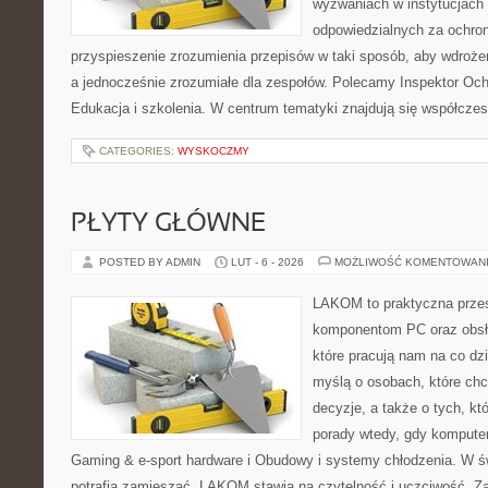
wyzwaniach w instytucjach 
odpowiedzialnych za ochron
przyspieszenie zrozumienia przepisów w taki sposób, aby wdrożen
a jednocześnie zrozumiałe dla zespołów. Polecamy Inspektor Och
Edukacja i szkolenia. W centrum tematyki znajdują się współcze
CATEGORIES:
WYSKOCZMY
PŁYTY GŁÓWNE
POSTED BY ADMIN
LUT - 6 - 2026
MOŻLIWOŚĆ KOMENTOWAN
LAKOM to praktyczna prze
komponentom PC oraz obsłu
które pracują nam na co dz
myślą o osobach, które ch
decyzje, a także o tych, kt
porady wtedy, gdy komputer 
Gaming & e-sport hardware i Obudowy i systemy chłodzenia. W ś
potrafią zamieszać, LAKOM stawia na czytelność i uczciwość. Z