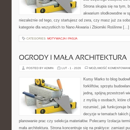
Strona skupia się na tym, 
akwarium słodkowodne w s
niezależnie od tego, czy startujesz od zera, czy masz już za sob
kategorie dla wszystkich to Nano Akwaria i Zbiorniki Roślinne […]
CATEGORIES:
MOTYWACJA I PASJA
OGRODY I MAŁA ARCHITEKTURA
POSTED BY ADMIN
LUT - 1 - 2026
MOŻLIWOŚĆ KOMENTOWAN
Kursy Marko to blog budowl
forkliftów, sprzętu budowla
jedną, spójną przestrzeń w
z myślą o osobach, które c
rozumieć, jak funkcjonuje 
decyzje w tematach takich 
planowanie prac czy selekcja materiałów. Polecamy Izolacja termi
mała architektura. Strona koncentruje się na praktyce: zamiast p