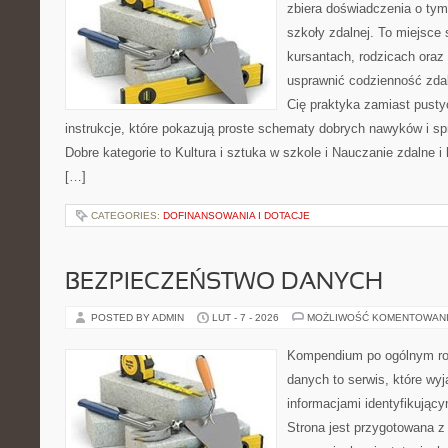
zbiera doświadczenia o tym
szkoły zdalnej. To miejsce
kursantach, rodzicach oraz
usprawnić codzienność zdaln
Cię praktyka zamiast pusty
instrukcje, które pokazują proste schematy dobrych nawyków i s
Dobre kategorie to Kultura i sztuka w szkole i Nauczanie zdalne i
[…]
CATEGORIES:
DOFINANSOWANIA I DOTACJE
BEZPIECZEŃSTWO DANYCH
POSTED BY ADMIN
LUT - 7 - 2026
MOŻLIWOŚĆ KOMENTOWAN
Kompendium po ogólnym ro
danych to serwis, które wy
informacjami identyfikując
Strona jest przygotowana 