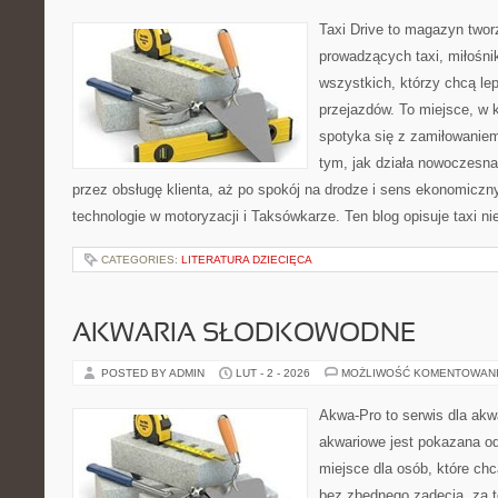
Taxi Drive to magazyn twor
prowadzących taxi, miłośn
wszystkich, którzy chcą lep
przejazdów. To miejsce, w
spotyka się z zamiłowaniem
tym, jak działa nowoczesna
przez obsługę klienta, aż po spokój na drodze i sens ekonomicz
technologie w motoryzacji i Taksówkarze. Ten blog opisuje taxi ni
CATEGORIES:
LITERATURA DZIECIĘCA
AKWARIA SŁODKOWODNE
POSTED BY ADMIN
LUT - 2 - 2026
MOŻLIWOŚĆ KOMENTOWAN
Akwa-Pro to serwis dla ak
akwariowe jest pokazana od
miejsce dla osób, które ch
bez zbędnego zadęcia, za t