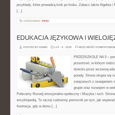
przykłady, które prowadzą krok po kroku. Zobacz także Algebra i
[…]
CATEGORIES:
PERU
EDUKACJA JĘZYKOWA I WIELOJ
POSTED BY ADMIN
LUT - 9 - 2026
MOŻLIWOŚĆ KOMENTOWAN
PRZEDSZKOLE NA 5 – porta
przestrzeń, w którym rodzi
dziecko przez wczesną edu
porady. Strona skupia się
związanych z oswajaniem 
grupie oraz rozwojem w wi
Polecamy Rozwój emocjonalno-społeczny i Muzyka i ruch. Strona 
encyklopedią. To raczej codzienny pomocnik po tym, jak wspierać
frustracja, gdy w domu […]