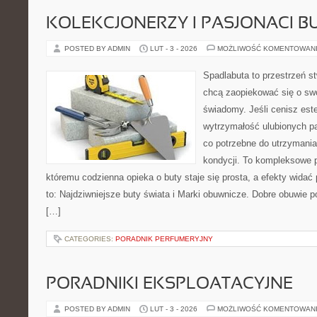
KOLEKCJONERZY I PASJONACI 
POSTED BY ADMIN
LUT - 3 - 2026
MOŻLIWOŚĆ KOMENTOWAN
Spadlabuta to przestrzeń st
chcą zaopiekować się o sw
świadomy. Jeśli cenisz est
wytrzymałość ulubionych pa
co potrzebne do utrzymania
kondycji. To kompleksowe p
któremu codzienna opieka o buty staje się prosta, a efekty widać 
to: Najdziwniejsze buty świata i Marki obuwnicze. Dobre obuwie pot
[…]
CATEGORIES:
PORADNIK PERFUMERYJNY
PORADNIKI EKSPLOATACYJNE
POSTED BY ADMIN
LUT - 3 - 2026
MOŻLIWOŚĆ KOMENTOWAN