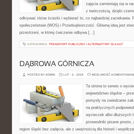
zajęcia zamieniają się w ra
z twórczością, dzięki cze
odkrywać różne ścieżki i wybierać to, co najbardziej zaciekawia
społeczeństwie (WOS) i Przedsiębiorczość. Główną ideą jest stwo
przestrzeni, w której ćwiczenie odbywa […]
CATEGORIES:
TRANSPORT PUBLICZNY I ALTERNATYWY DLA AUT
DĄBROWA GÓRNICZA
POSTED BY ADMIN
LUT - 4 - 2026
MOŻLIWOŚĆ KOMENTOWAN
Ta strona to serwis o wyci
województwo śląskie – prze
pomysły na zwiedzanie zakąt
na praktycznych podpowie
wycieczek albo dłuższych t
przewodniki pisane prosto, 
region śląski bez zadęcia, ale z uważnością dla historii i współc