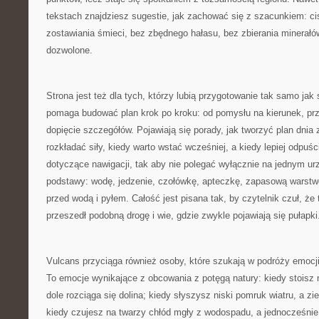
tekstach znajdziesz sugestie, jak zachować się z szacunkiem: ci
zostawiania śmieci, bez zbędnego hałasu, bez zbierania minerałów
dozwolone.
Strona jest też dla tych, którzy lubią przygotowanie tak samo ja
pomaga budować plan krok po kroku: od pomysłu na kierunek, prz
dopięcie szczegółów. Pojawiają się porady, jak tworzyć plan dnia
rozkładać siły, kiedy warto wstać wcześniej, a kiedy lepiej odpuś
dotyczące nawigacji, tak aby nie polegać wyłącznie na jednym ur
podstawy: wodę, jedzenie, czołówkę, apteczkę, zapasową warstwę
przed wodą i pyłem. Całość jest pisana tak, by czytelnik czuł, że
przeszedł podobną drogę i wie, gdzie zwykle pojawiają się pułapki
Vulcans przyciąga również osoby, które szukają w podróży emocji, 
To emocje wynikające z obcowania z potęgą natury: kiedy stoisz 
dole rozciąga się dolina; kiedy słyszysz niski pomruk wiatru, a zi
kiedy czujesz na twarzy chłód mgły z wodospadu, a jednocześnie