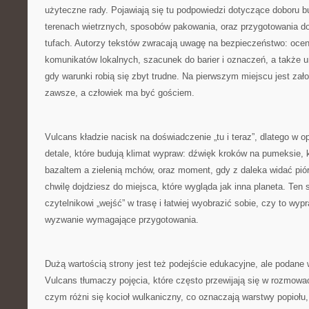
użyteczne rady. Pojawiają się tu podpowiedzi dotyczące doboru b
terenach wietrznych, sposobów pakowania, oraz przygotowania d
tufach. Autorzy tekstów zwracają uwagę na bezpieczeństwo: ocen
komunikatów lokalnych, szacunek do barier i oznaczeń, a także 
gdy warunki robią się zbyt trudne. Na pierwszym miejscu jest zał
zawsze, a człowiek ma być gościem.
Vulcans kładzie nacisk na doświadczenie „tu i teraz”, dlatego w o
detale, które budują klimat wypraw: dźwięk kroków na pumeksie,
bazaltem a zielenią mchów, oraz moment, gdy z daleka widać pió
chwilę dojdziesz do miejsca, które wygląda jak inna planeta. Ten
czytelnikowi „wejść” w trasę i łatwiej wyobrazić sobie, czy to wy
wyzwanie wymagające przygotowania.
Dużą wartością strony jest też podejście edukacyjne, ale podane
Vulcans tłumaczy pojęcia, które często przewijają się w rozmowa
czym różni się kocioł wulkaniczny, co oznaczają warstwy popiołu,