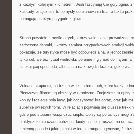
z każdym kolejnym kilometrem. Jeśli fascynują Cię góry ognia, źr
kaskady, znajdziesz tu pomysły do planowania tras, a także prak
pomagają przeżyć przygodę z głową.
Strona powstała z myślą o tych, którzy wolą szlaki prowadzące pr
zatłoczone deptaki, i którzy zamiast przypadkowych atrakcji wybi
pokazuje, że turystyka może być odpowiedzialna, a jednocześnie e
tylko cel, ale też rytuał wędrówki: poranne mgły nad doliną terma
uciekającej spod lodu, albo cisza na krawędzi krateru, gdzie wiatr
Vulcans skupia się na trzech wielkich tematach, które łączy jedna
Pierwszym filarem są obszary wulkaniczne. Znajdziesz tu opisy te
kopuły i rozległe pola lawy, jak odczytywać krajobraz, oraz jak ro
zupełnie świeżych form. W relacjach pojawiają się dłuższe trekki
gdzie pod stopami wciąż czuć ciepło. Opisy są po to, byś mógł 
praktycznie: ile czasu potrzeba, kiedy najlepiej ruszać, na co uw
zmienną pogodę i jakie oznaki w terenie mogą sugerować, że trze