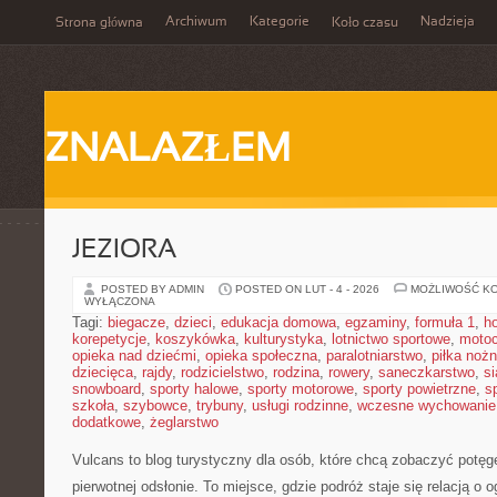
Archiwum
Kategorie
Nadzieja
Strona główna
Koło czasu
ZNALAZŁEM
JEZIORA
POSTED BY ADMIN
POSTED ON LUT - 4 - 2026
MOŻLIWOŚĆ K
WYŁĄCZONA
Tagi:
biegacze
,
dzieci
,
edukacja domowa
,
egzaminy
,
formuła 1
,
h
korepetycje
,
koszykówka
,
kulturystyka
,
lotnictwo sportowe
,
motoc
opieka nad dziećmi
,
opieka społeczna
,
paralotniarstwo
,
piłka noż
dziecięca
,
rajdy
,
rodzicielstwo
,
rodzina
,
rowery
,
saneczkarstwo
,
s
snowboard
,
sporty halowe
,
sporty motorowe
,
sporty powietrzne
,
s
szkoła
,
szybowce
,
trybuny
,
usługi rodzinne
,
wczesne wychowanie
dodatkowe
,
żeglarstwo
Vulcans to blog turystyczny dla osób, które chcą zobaczyć potęgę 
pierwotnej odsłonie. To miejsce, gdzie podróż staje się relacją o o