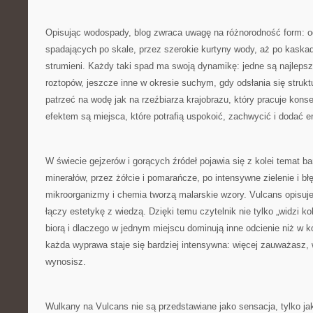
Opisując wodospady, blog zwraca uwagę na różnorodność form: od
spadających po skale, przez szerokie kurtyny wody, aż po kaskady
strumieni. Każdy taki spad ma swoją dynamikę: jedne są najleps
roztopów, jeszcze inne w okresie suchym, gdy odsłania się struk
patrzeć na wodę jak na rzeźbiarza krajobrazu, który pracuje konsek
efektem są miejsca, które potrafią uspokoić, zachwycić i dodać e
W świecie gejzerów i gorących źródeł pojawia się z kolei temat bar
minerałów, przez żółcie i pomarańcze, po intensywne zielenie i błę
mikroorganizmy i chemia tworzą malarskie wzory. Vulcans opisuje
łączy estetykę z wiedzą. Dzięki temu czytelnik nie tylko „widzi ko
biorą i dlaczego w jednym miejscu dominują inne odcienie niż w k
każda wyprawa staje się bardziej intensywna: więcej zauważasz, 
wynosisz.
Wulkany na Vulcans nie są przedstawiane jako sensacja, tylko ja