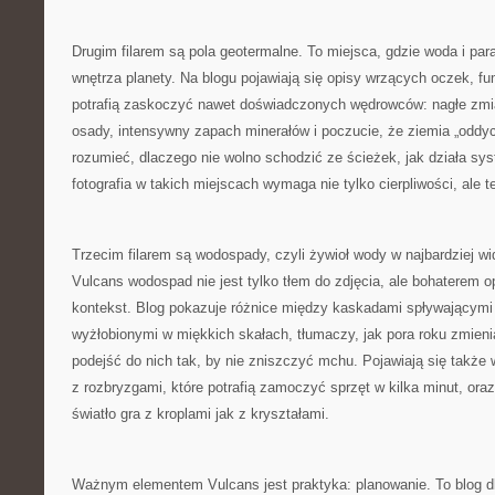
Drugim filarem są pola geotermalne. To miejsca, gdzie woda i par
wnętrza planety. Na blogu pojawiają się opisy wrzących oczek, fum
potrafią zaskoczyć nawet doświadczonych wędrowców: nagłe zmia
osady, intensywny zapach minerałów i poczucie, że ziemia „odd
rozumieć, dlaczego nie wolno schodzić ze ścieżek, jak działa sy
fotografia w takich miejscach wymaga nie tylko cierpliwości, ale 
Trzecim filarem są wodospady, czyli żywioł wody w najbardziej w
Vulcans wodospad nie jest tylko tłem do zdjęcia, ale bohaterem o
kontekst. Blog pokazuje różnice między kaskadami spływającymi
wyżłobionymi w miękkich skałach, tłumaczy, jak pora roku zmienia
podejść do nich tak, by nie zniszczyć mchu. Pojawiają się także 
z rozbryzgami, które potrafią zamoczyć sprzęt w kilka minut, oraz
światło gra z kroplami jak z kryształami.
Ważnym elementem Vulcans jest praktyka: planowanie. To blog dl