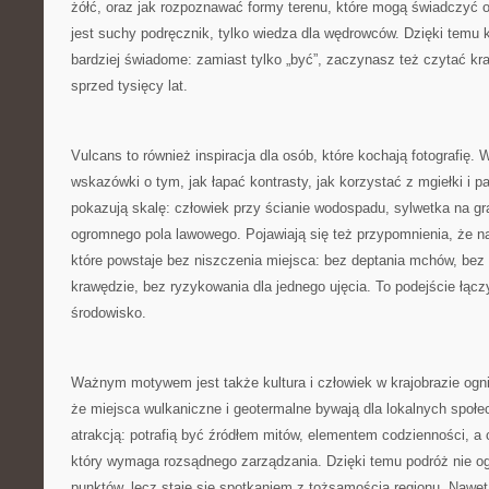
żółć, oraz jak rozpoznawać formy terenu, które mogą świadczyć o
jest suchy podręcznik, tylko wiedza dla wędrowców. Dzięki temu k
bardziej świadome: zamiast tylko „być”, zaczynasz też czytać kr
sprzed tysięcy lat.
Vulcans to również inspiracja dla osób, które kochają fotografię. 
wskazówki o tym, jak łapać kontrasty, jak korzystać z mgiełki i p
pokazują skalę: człowiek przy ścianie wodospadu, sylwetka na gra
ogromnego pola lawowego. Pojawiają się też przypomnienia, że naj
które powstaje bez niszczenia miejsca: bez deptania mchów, bez
krawędzie, bez ryzykowania dla jednego ujęcia. To podejście łącz
środowisko.
Ważnym motywem jest także kultura i człowiek w krajobrazie ogni
że miejsca wulkaniczne i geotermalne bywają dla lokalnych społe
atrakcją: potrafią być źródłem mitów, elementem codzienności, 
który wymaga rozsądnego zarządzania. Dzięki temu podróż nie og
punktów, lecz staje się spotkaniem z tożsamością regionu. Nawet 