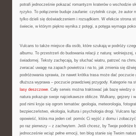
potrafi jednocześnie pokazać romantyzm kraterów o wschodzie sło
ryzyko. To połączenie buduje zaufanie: czytelnik czuje, że autor n
tylko dzieli się doświadczeniem i rozsądkiem. W efekcie strona s
świecie, w którym piękno wynika z potęgi, a potęga wymaga poko
Vulcans to także miejsce dla osób, które szukają w podróży czego
albumu. To przestrzeń do budowania relacji z naturą: wolniejszej, 
świadomej. Teksty zachęcają, by słuchać wiatru, patrzeć na chmu
zwracać uwagę na zapach powietrza i na to, jak zmienia się dźwi
podróżowania sprawia, że nawet krótka trasa może dać poczucie
dłuższa wyprawa – poczucie prawdziwej przygody. Kategorie na s
lasy deszczowe
. Cały serwis można traktować jak bazę wiedzy o
natura pokazuje swoje najciekawsze oblicze. Wulkany, gejzery i w
pod nimi kryje się ogrom tematów: geologia, meteorologia, fotograf
bezpieczeństwo, ekologia, kultura i psychologia drogi. Vulcans ł
opowieść, która ma jeden cel: pomóc Ci wyjść z domu i zobaczyć 
po raz pierwszy – z zachwytem. Jeśli chcesz, by Twoje podróże by
jednocześnie wciąż pełne emocji, ten blog stanie się Twoim natu