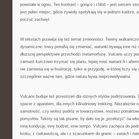
powstałe w ogniu. Ten kontrast – gorąco i chłód – jest sercem str
jest pełen miejsc, gdzie żywioły spotykają się w jednym kadrze,
poczuć zachwyt.
W tekstach przewija się też temat zmienności. Tereny wulkaniczn
dynamiczne: trasy potrafią się zmieniać, warunki bywają inne niż 
dłuższej perspektywie przechodzi metamorfozę. Vulcans uczy pod
zamiast kurczowo trzymać się planu, lepiej mieć wariant A i alte
nie zamienia się w frustrację, tylko w przygodę, w której liczy si
szczególnie ważne tam, gdzie natura bywa nieprzewidywalna.
Vulcans buduje też przestrzeń dla różnych stylów podróżowania. D
spacer z aparatem, dla innych kilkudniowy trekking. Niezależnie od
samotność, czy wolisz podróż w towarzystwie, możesz potraktow
pomysłów. Teksty są tak pisane, by dało się je „przełożyć” na wła
inną kondycję, inny budżet, inne tempo. Vulcans zachęca do pod
kroku, z ciekawością, ale i z szacunkiem do granic – swoich i nat