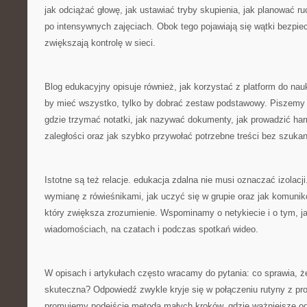
jak odciążać głowę, jak ustawiać tryby skupienia, jak planować ru
po intensywnych zajęciach. Obok tego pojawiają się wątki bezpie
zwiększają kontrolę w sieci.
Blog edukacyjny opisuje również, jak korzystać z platform do nauk
by mieć wszystko, tylko by dobrać zestaw podstawowy. Piszemy o
gdzie trzymać notatki, jak nazywać dokumenty, jak prowadzić ha
zaległości oraz jak szybko przywołać potrzebne treści bez szuka
Istotne są też relacje. edukacja zdalna nie musi oznaczać izolac
wymianę z rówieśnikami, jak uczyć się w grupie oraz jak komuni
który zwiększa zrozumienie. Wspominamy o netykiecie i o tym, 
wiadomościach, na czatach i podczas spotkań wideo.
W opisach i artykułach często wracamy do pytania: co sprawia, że
skuteczna? Odpowiedź zwykle kryje się w połączeniu rutyny z pr
promujemy podejście metodą małych kroków, gdzie ważniejsze od