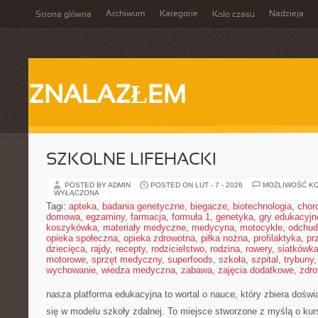
Archiwum
Kategorie
Nadzieja
Strona główna
Koło czasu
ZNALAZŁEM
SZKOLNE LIFEHACKI
POSTED BY ADMIN
POSTED ON LUT - 7 - 2026
MOŻLIWOŚĆ K
WYŁĄCZONA
Tagi:
apteka
,
badania genetyczne
,
biegacze
,
biotechnologia
,
chor
domowa
,
egzaminy
,
farmacja
,
formuła 1
,
genetyka
,
gry edukacyjn
koszykówka
,
materiały medyczne
,
medycyna
,
motocykle
,
odchud
opieka społeczna
,
opieka zdrowotna
,
piłka nożna
,
profilaktyka
,
pr
dziecięca
,
rajdy
,
recepty
,
rodzicielstwo
,
rodzina
,
rowery
,
siatkówk
motorowe
,
sprzęt medyczny
,
superfoods
,
szkoła
,
szpital
,
trybuny
wychowanie
,
wiedza medyczna
,
zabawa
,
zajęcia dodatkowe
,
zdro
nasza platforma edukacyjna to wortal o nauce, który zbiera doświ
się w modelu szkoły zdalnej. To miejsce stworzone z myślą o kur