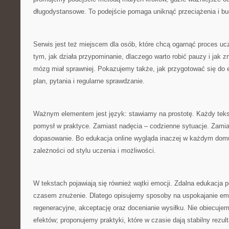
długodystansowe. To podejście pomaga uniknąć przeciążenia i bud
Serwis jest też miejscem dla osób, które chcą ogarnąć proces u
tym, jak działa przypominanie, dlaczego warto robić pauzy i jak z
mózg miał sprawniej. Pokazujemy także, jak przygotować się do 
plan, pytania i regularne sprawdzanie.
Ważnym elementem jest język: stawiamy na prostotę. Każdy te
pomysł w praktyce. Zamiast nadęcia – codzienne sytuacje. Zamia
dopasowanie. Bo edukacja online wygląda inaczej w każdym domu
zależności od stylu uczenia i możliwości.
W tekstach pojawiają się również wątki emocji. Zdalna edukacja p
czasem znużenie. Dlatego opisujemy sposoby na uspokajanie emo
regeneracyjne, akceptację oraz docenianie wysiłku. Nie obiecuj
efektów; proponujemy praktyki, które w czasie dają stabilny rezult