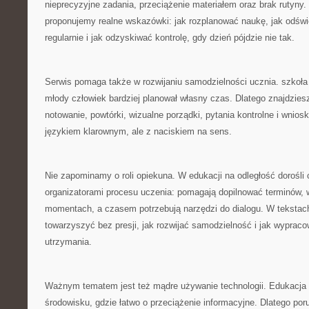
nieprecyzyjne zadania, przeciążenie materiałem oraz brak rutyny
proponujemy realne wskazówki: jak rozplanować naukę, jak odświ
regularnie i jak odzyskiwać kontrolę, gdy dzień pójdzie nie tak.
Serwis pomaga także w rozwijaniu samodzielności ucznia. szkoła
młody człowiek bardziej planował własny czas. Dlatego znajdzies
notowanie, powtórki, wizualne porządki, pytania kontrolne i wnios
językiem klarownym, ale z naciskiem na sens.
Nie zapominamy o roli opiekuna. W edukacji na odległość dorośli 
organizatorami procesu uczenia: pomagają dopilnować terminów, w
momentach, a czasem potrzebują narzędzi do dialogu. W tekstac
towarzyszyć bez presji, jak rozwijać samodzielność i jak wypraco
utrzymania.
Ważnym tematem jest też mądre używanie technologii. Edukacja o
środowisku, gdzie łatwo o przeciążenie informacyjne. Dlatego po