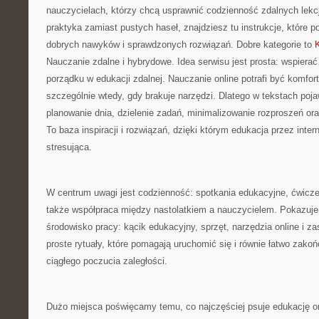
nauczycielach, którzy chcą usprawnić codzienność zdalnych lekcji.
praktyka zamiast pustych haseł, znajdziesz tu instrukcje, które 
dobrych nawyków i sprawdzonych rozwiązań. Dobre kategorie to
K
Nauczanie zdalne i hybrydowe. Idea serwisu jest prosta: wspierać
porządku w edukacji zdalnej. Nauczanie online potrafi być komfor
szczególnie wtedy, gdy brakuje narzędzi. Dlatego w tekstach pojaw
planowanie dnia, dzielenie zadań, minimalizowanie rozproszeń or
To baza inspiracji i rozwiązań, dzięki którym edukacja przez inter
stresująca.
W centrum uwagi jest codzienność: spotkania edukacyjne, ćwiczen
także współpraca między nastolatkiem a nauczycielem. Pokazuje
środowisko pracy: kącik edukacyjny, sprzęt, narzędzia online i
proste rytuały, które pomagają uruchomić się i równie łatwo zako
ciągłego poczucia zaległości.
Dużo miejsca poświęcamy temu, co najczęściej psuje edukację on