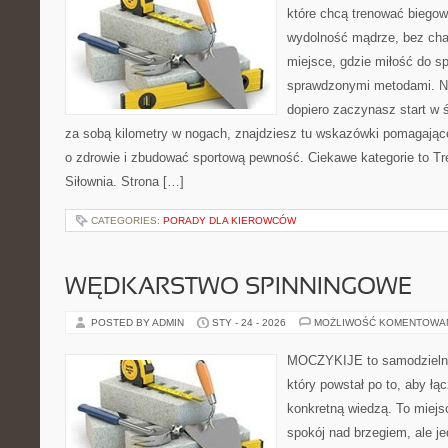
które chcą trenować biegowo
wydolność mądrze, bez chao
miejsce, gdzie miłość do sp
sprawdzonymi metodami. Ni
dopiero zaczynasz start w 
za sobą kilometry w nogach, znajdziesz tu wskazówki pomagające
o zdrowie i zbudować sportową pewność. Ciekawe kategorie to Tre
Siłownia. Strona […]
CATEGORIES:
PORADY DLA KIEROWCÓW
WĘDKARSTWO SPINNINGOWE
POSTED BY ADMIN
STY - 24 - 2026
MOŻLIWOŚĆ KOMENTOWA
MOCZYKIJE to samodzielny 
który powstał po to, aby ł
konkretną wiedzą. To miejs
spokój nad brzegiem, ale j