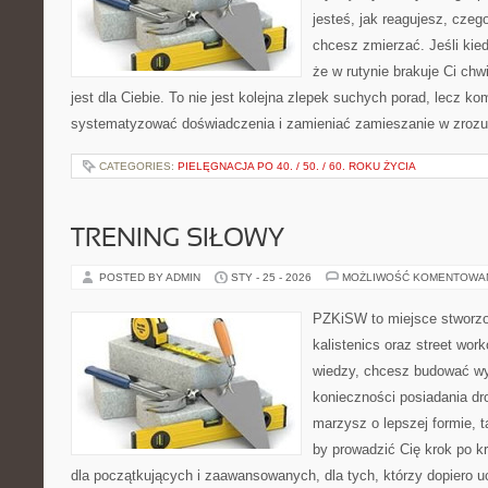
jesteś, jak reagujesz, czeg
chcesz zmierzać. Jeśli kie
że w rutynie brakuje Ci chwi
jest dla Ciebie. To nie jest kolejna zlepek suchych porad, lecz 
systematyzować doświadczenia i zamieniać zamieszanie w zrozu
CATEGORIES:
PIELĘGNACJA PO 40. / 50. / 60. ROKU ŻYCIA
TRENING SIŁOWY
POSTED BY ADMIN
STY - 25 - 2026
MOŻLIWOŚĆ KOMENTOWA
PZKiSW to miejsce stworzo
kalistenics oraz street work
wiedzy, chcesz budować w
konieczności posiadania dro
marzysz o lepszej formie, ta
by prowadzić Cię krok po kr
dla początkujących i zaawansowanych, dla tych, którzy dopiero u