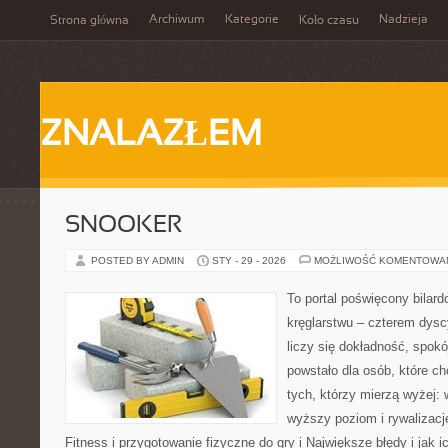
Archiwum
Kategorie
Nadzieja
Strona główna
Koło czasu
ZNALAZŁEM
SNOOKER
POSTED BY ADMIN
STY - 29 - 2026
MOŻLIWOŚĆ KOMENTOWA
To portal poświęcony bilard
kręglarstwu – czterem dysc
liczy się dokładność, spokó
powstało dla osób, które chc
tych, którzy mierzą wyżej:
wyższy poziom i rywalizac
Fitness i przygotowanie fizyczne do gry i Największe błędy i jak i