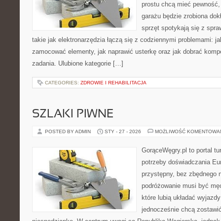
prostu chcą mieć pewność,
garażu będzie zrobiona dok
sprzęt spotykają się z spr
takie jak elektronarzędzia łączą się z codziennymi problemami: j
zamocować elementy, jak naprawić usterkę oraz jak dobrać komp
zadania. Ulubione kategorie […]
CATEGORIES:
ZDROWIE I REHABILITACJA
SZLAKI PIWNE
POSTED BY ADMIN
STY - 27 - 2026
MOŻLIWOŚĆ KOMENTOWA
GorąceWęgry.pl to portal tu
potrzeby doświadczania Eu
przystępny, bez zbędnego n
podróżowanie musi być męc
które lubią układać wyjazdy
jednocześnie chcą zostawić