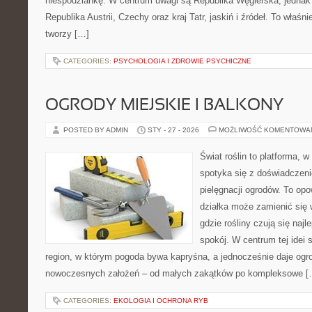
niespodziankę. W centrum uwagi są Republika Węgierska, jednak n
Republika Austrii, Czechy oraz kraj Tatr, jaskiń i źródeł. To właśni
tworzy […]
CATEGORIES:
PSYCHOLOGIA I ZDROWIE PSYCHICZNE
OGRODY MIEJSKIE I BALKONY
POSTED BY ADMIN
STY - 27 - 2026
MOŻLIWOŚĆ KOMENTOWA
Świat roślin to platforma, w
spotyka się z doświadczeni
pielęgnacji ogrodów. To opo
działka może zamienić się 
gdzie rośliny czują się najl
spokój. W centrum tej idei s
region, w którym pogoda bywa kapryśna, a jednocześnie daje ogr
nowoczesnych założeń – od małych zakątków po kompleksowe [
CATEGORIES:
EKOLOGIA I OCHRONA RYB