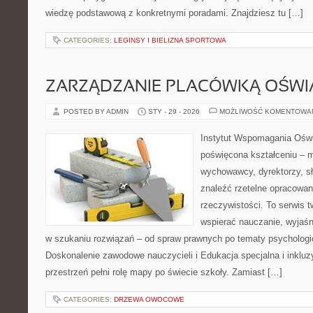
wiedzę podstawową z konkretnymi poradami. Znajdziesz tu […]
CATEGORIES:
LEGINSY I BIELIZNA SPORTOWA
ZARZĄDZANIE PLACÓWKĄ OŚW
POSTED BY ADMIN
STY - 29 - 2026
MOŻLIWOŚĆ KOMENTOWA
Instytut Wspomagania Oświ
poświęcona kształceniu – m
wychowawcy, dyrektorzy, s
znaleźć rzetelne opracowan
rzeczywistości. To serwis 
wspierać nauczanie, wyjaś
w szukaniu rozwiązań – od spraw prawnych po tematy psychologi
Doskonalenie zawodowe nauczycieli i Edukacja specjalna i inkluz
przestrzeń pełni rolę mapy po świecie szkoły. Zamiast […]
CATEGORIES:
DRZEWA OWOCOWE