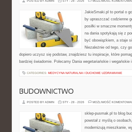
POSTED BY ADMIN
STY - 28 - 2026
MOŻLIWOŚĆ KOMENTOWA
JakieSmaki.pl to portal o g
by upraszczać codzienne g
posiłki w smaczne momenty
na dania spotykają się z po
być obowiązkiem, a staje s
Niezależnie od tego, czy go
dopiero uczysz się podstaw, znajdziesz tu inspiracje, które pomag
bardziej świadomie. Polecamy Dania wegetariańskie i wegańskie 
CATEGORIES:
MEDYCYNA NATURALNA I DUCHOWE UZDRAWIANIE
BUDOWNICTWO
POSTED BY ADMIN
STY - 28 - 2026
MOŻLIWOŚĆ KOMENTOWA
sklep-pusmak.pl to blog bu
powstał z myślą o osobach,
modernizują mieszkanie, w