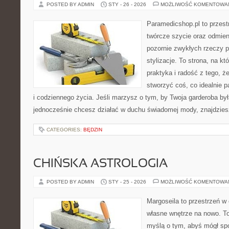
POSTED BY ADMIN
STY - 26 - 2026
MOŻLIWOŚĆ KOMENTOWA
Paramedicshop.pl to przest
twórcze szycie oraz odmieni
pozornie zwykłych rzeczy p
stylizacje. To strona, na kt
praktyka i radość z tego, 
stworzyć coś, co idealnie p
i codziennego życia. Jeśli marzysz o tym, by Twoja garderoba był
jednocześnie chcesz działać w duchu świadomej mody, znajdzie
CATEGORIES:
BĘDZIN
CHIŃSKA ASTROLOGIA
POSTED BY ADMIN
STY - 25 - 2026
MOŻLIWOŚĆ KOMENTOWA
Margoseila to przestrzeń w
własne wnętrze na nowo. To
myślą o tym, abyś mógł sp