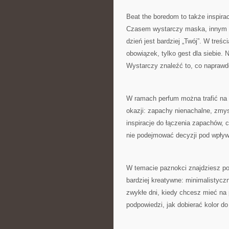
Beat the boredom to także inspira
Czasem wystarczy maska, innym ra
dzień jest bardziej „Twój”. W treśc
obowiązek, tylko gest dla siebie. N
Wystarczy znaleźć to, co naprawdę
W ramach perfum można trafić na
okazji: zapachy nienachalne, zmys
inspiracje do łączenia zapachów, 
nie podejmować decyzji pod wpływ
W temacie paznokci znajdziesz pod
bardziej kreatywne: minimalistycz
zwykłe dni, kiedy chcesz mieć na 
podpowiedzi, jak dobierać kolor do