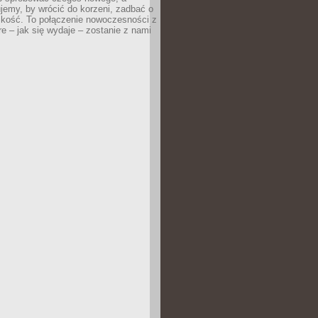
jemy, by wrócić do korzeni, zadbać o
iskość. To połączenie nowoczesności z
óre – jak się wydaje – zostanie z nami