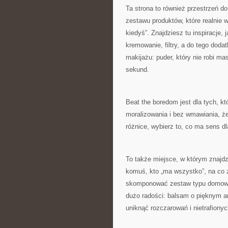
Ta strona to również przestrzeń d
zestawu produktów, które realnie 
kiedyś”. Znajdziesz tu inspiracje
kremowanie, filtry, a do tego dod
makijażu: puder, który nie robi ma
sekund.
Beat the boredom jest dla tych, kt
moralizowania i bez wmawiania, ż
różnice, wybierz to, co ma sens d
To także miejsce, w którym znajdz
komuś, kto „ma wszystko”, na co 
skomponować zestaw typu domowy ry
dużo radości: balsam o pięknym ar
uniknąć rozczarowań i nietrafiony