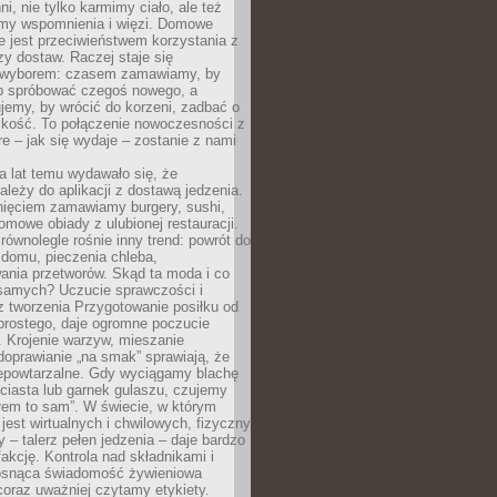
ni, nie tylko karmimy ciało, ale też
my wspomnienia i więzi. Domowe
e jest przeciwieństwem korzystania z
czy dostaw. Raczej staje się
wyborem: czasem zamawiamy, by
b spróbować czegoś nowego, a
jemy, by wrócić do korzeni, zadbać o
iskość. To połączenie nowoczesności z
óre – jak się wydaje – zostanie z nami
a lat temu wydawało się, że
ależy do aplikacji z dostawą jedzenia.
nięciem zamawiamy burgery, sushi,
mowe obiady z ulubionej restauracji.
wnolegle rośnie inny trend: powrót do
 domu, pieczenia chleba,
ania przetworów. Skąd ta moda i co
samych? Uczucie sprawczości i
z tworzenia Przygotowanie posiłku od
prostego, daje ogromne poczucie
 Krojenie warzyw, mieszanie
doprawianie „na smak” sprawiają, że
iepowtarzalne. Gdy wyciągamy blachę
ciasta lub garnek gulaszu, czujemy
łem to sam”. W świecie, w którym
 jest wirtualnych i chwilowych, fizyczny
y – talerz pełen jedzenia – daje bardzo
fakcję. Kontrola nad składnikami i
osnąca świadomość żywieniowa
coraz uważniej czytamy etykiety.