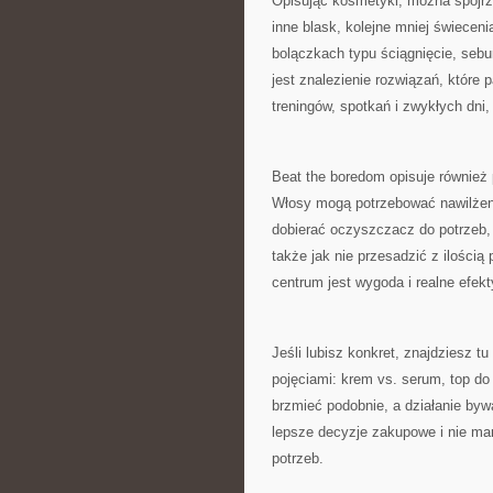
Opisując kosmetyki, można spojr
inne blask, kolejne mniej świecen
bolączkach typu ściągnięcie, sebu
jest znalezienie rozwiązań, które 
treningów, spotkań i zwykłych dni,
Beat the boredom opisuje również
Włosy mogą potrzebować nawilżenia
dobierać oczyszczacz do potrzeb, 
także jak nie przesadzić z ilością
centrum jest wygoda i realne efek
Jeśli lubisz konkret, znajdziesz t
pojęciami: krem vs. serum, top do
brzmieć podobnie, a działanie byw
lepsze decyzje zakupowe i nie mar
potrzeb.