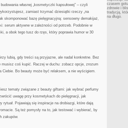
czasem gotu
o budowania własnej „kosmetyczki kapsułowej” – czyli
zdrowie i bl
wykorzystujesz, zamiast trzymać dziesiątki rzeczy „na
tradycją, kt
na długo.
, jak skomponować bazę pielęgnacyjną: sensowny demakijaż,
atki: serum aktywne w zależności od potrzeb. Podobnie w
ski, a obok tego tusz do rzęs, który poprawia humor w 30
órzy lubią, gdy treści są przyjazne, ale nadal konkretne. Bez
e musisz coś kupić. Raczej w duchu: zobacz opcje, zrozum
la Ciebie. Bo beauty może być relaksem, a nie wyścigiem.
iesz tematy związane z beauty giftami: jak wybrać perfumy
zwrócić uwagę przy kosmetykach do pielęgnacji, jak
tuał. Pojawiają się inspiracje na drobiazgi, które dają
omacie. Są też pomysły na to, jak testować i wybierać, by
ch zakupów.