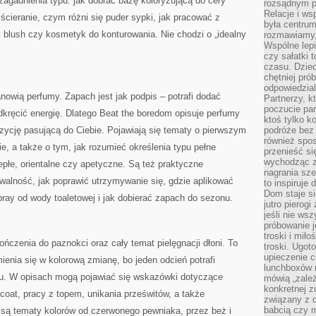
 zagadnienia typu: jak dobrać bazę koloryzującą do cery
rozsądnym p
Relacje i w
ścieranie, czym różni się puder sypki, jak pracować z
była centrum
 blush czy kosmetyk do konturowania. Nie chodzi o „idealny
rozmawiamy,
Wspólne lepi
czy sałatki 
czasu. Dziec
chętniej pr
odpowiedzial
anowią perfumy. Zapach jest jak podpis – potrafi dodać
Partnerzy, k
poczucie par
dkręcić energię. Dlatego Beat the boredom opisuje perfumy
ktoś tylko k
ozycję pasującą do Ciebie. Pojawiają się tematy o pierwszym
podróże bez
również spo
e, a także o tym, jak rozumieć określenia typu pełne
przenieść si
wychodząc z 
epłe, orientalne czy apetyczne. Są też praktyczne
nagrania sze
walność, jak poprawić utrzymywanie się, gdzie aplikować
to inspiruje
Dom staje si
ray od wody toaletowej i jak dobierać zapach do sezonu.
jutro pierog
jeśli nie ws
próbowanie j
troski i mił
zenia do paznokci oraz cały temat pielęgnacji dłoni. To
troski. Ugot
upieczenie c
ienia się w kolorową zmianę, bo jeden odcień potrafi
lunchboxów n
eru. W opisach mogą pojawiać się wskazówki dotyczące
mówią „zależ
konkretnej z
 coat, pracy z topem, unikania prześwitów, a także
związany z 
babcią czy 
są tematy kolorów od czerwonego pewniaka, przez beż i