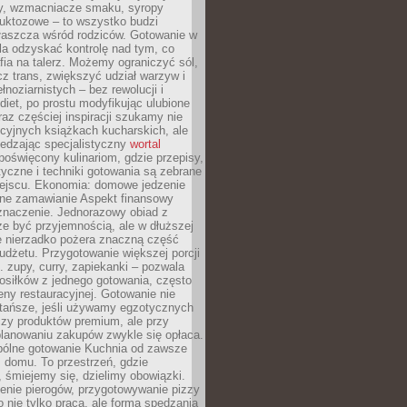
dy, wzmacniacze smaku, syropy
ruktozowe – to wszystko budzi
właszcza wśród rodziców. Gotowanie w
a odzyskać kontrolę nad tym, co
fia na talerz. Możemy ograniczyć sól,
zcz trans, zwiększyć udział warzyw i
łnoziarnistych – bez rewolucji i
diet, po prostu modyfikując ulubione
raz częściej inspiracji szukamy nie
ycyjnych książkach kucharskich, ale
iedzając specjalistyczny
wortal
poświęcony kulinariom, gdzie przepisy,
tyczne i techniki gotowania są zebrane
ejscu. Ekonomia: domowe jedzenie
zne zamawianie Aspekt finansowy
znaczenie. Jednorazowy obiad z
e być przyjemnością, ale w dłuższej
e nierzadko pożera znaczną część
dżetu. Przygotowanie większej porcji
 zupy, curry, zapiekanki – pozwala
posiłków z jednego gotowania, często
ny restauracyjnej. Gotowanie nie
 tańsze, jeśli używamy egzotycznych
czy produktów premium, ale przy
lanowaniu zakupów zwykle się opłaca.
spólne gotowanie Kuchnia od zawsze
 domu. To przestrzeń, gdzie
 śmiejemy się, dzielimy obowiązki.
enie pierogów, przygotowywanie pizzy
to nie tylko praca, ale forma spędzania