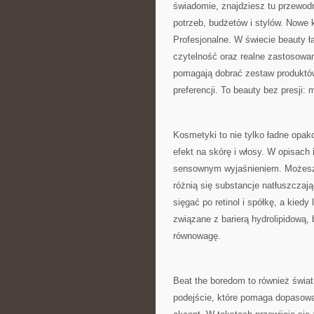
świadomie, znajdziesz tu przewod
potrzeb, budżetów i stylów. Nowe 
Profesjonalne. W świecie beauty ł
czytelność oraz realne zastosowan
pomagają dobrać zestaw produktów 
preferencji. To beauty bez presji:
Kosmetyki to nie tylko ładne opa
efekt na skórę i włosy. W opisach 
sensownym wyjaśnieniem. Możesz tr
różnią się substancje natłuszczają
sięgać po retinol i spółkę, a kiedy
związane z barierą hydrolipidową,
równowagę.
Beat the boredom to również świat
podejście, które pomaga dopasowa