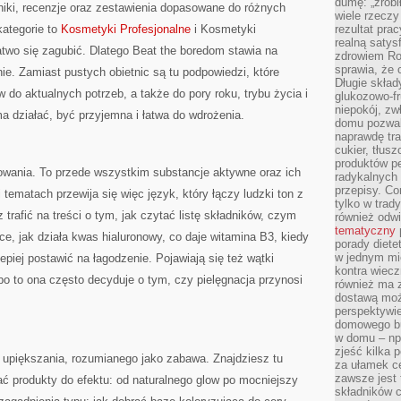
dumę: „zrobi
niki, recenzje oraz zestawienia dopasowane do różnych
wiele rzeczy
kategorie to
Kosmetyki Profesjonalne
i Kosmetyki
rezultat prac
realną satys
atwo się zagubić. Dlatego Beat the boredom stawia na
zdrowiem R
sprawia, że 
ie. Zamiast pustych obietnic są tu podpowiedzi, które
Długie skła
do aktualnych potrzeb, a także do pory roku, trybu życia i
glukozowo-f
niepokój, z
 ma działać, być przyjemna i łatwa do wdrożenia.
domu pozwal
naprawdę tra
cukier, tłus
produktów pe
kowania. To przede wszystkim substancje aktywne oraz ich
radykalnych 
przepisy. Co
i tematach przewija się więc język, który łączy ludzki ton z
tylko w trad
afić na treści o tym, jak czytać listę składników, czym
również odw
tematyczny
ce, jak działa kwas hialuronowy, co daje witamina B3, kiedy
porady diete
w jednym mi
 lepiej postawić na łagodzenie. Pojawiają się też wątki
kontra wiec
 bo to ona często decyduje o tym, czy pielęgnacja przynosi
również ma 
dostawą moż
perspektywi
domowego bu
w domu – np.
zjeść kilka 
 upiększania, rozumianego jako zabawa. Znajdziesz tu
za ułamek ce
zawsze jest
ć produkty do efektu: od naturalnego glow po mocniejszy
składników 