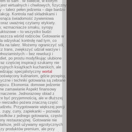
łem to sam”. W świecie, w którym
 jest wirtualnych i chwilowych, fizyczny
y – talerz pełen jedzenia – daje bardzo
fakcję. Kontrola nad składnikami i
osnąca świadomość żywieniowa
coraz uważniej czytamy etykiety.
dy, wzmacniacze smaku, syropy
ruktozowe – to wszystko budzi
właszcza wśród rodziców. Gotowanie w
a odzyskać kontrolę nad tym, co
fia na talerz. Możemy ograniczyć sól,
zcz trans, zwiększyć udział warzyw i
łnoziarnistych – bez rewolucji i
diet, po prostu modyfikując ulubione
raz częściej inspiracji szukamy nie
ycyjnych książkach kucharskich, ale
iedzając specjalistyczny
wortal
poświęcony kulinariom, gdzie przepisy,
tyczne i techniki gotowania są zebrane
ejscu. Ekonomia: domowe jedzenie
zne zamawianie Aspekt finansowy
znaczenie. Jednorazowy obiad z
e być przyjemnością, ale w dłuższej
e nierzadko pożera znaczną część
dżetu. Przygotowanie większej porcji
 zupy, curry, zapiekanki – pozwala
posiłków z jednego gotowania, często
ny restauracyjnej. Gotowanie nie
 tańsze, jeśli używamy egzotycznych
czy produktów premium, ale przy