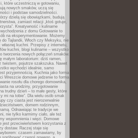
i, które uczestniczą w gotowaniu,
óbują nowych smaków, uczą się
ności i podstaw samodzielności.
tórzy dzielą się obowiązkami, budują
tnerstwa, zamiast relacji „ktoś gotuje,
orzysta”. Kreatywność i kulinarne
 wychodzenia z domu Gotowanie to
sób na eksperymentowanie. Możemy
ę do Tajlandii, Włoch czy Meksyku, nie
własnej kuchni. Przepisy z internetu,
fów kuchni, blogi kulinarne – wszystko
 do tworzenia nowych połączeń smaków.
ę małym laboratorium: dziś ramen,
i z twistem, pojutrze szakszuka. Nawet
zystko wychodzi idealnie, samo
est przyjemnością. Kuchnia jako forma
ości Wreszcie domowe jedzenie to forma
owanie rosołu dla chorego domownika,
iasta na urodziny, przygotowanie
a trudny dzień – to małe gesty, które
y mi na tobie”. Dla wielu osób smak
upy czy ciasta jest nierozerwalnie
dzieciństwem, domem rodzinnym,
mamą. Odnawiając te tradycje we
ni, nie tylko karmimy ciało, ale też
my wspomnienia i więzi. Domowe
e jest przeciwieństwem korzystania z
czy dostaw. Raczej staje się
wyborem: czasem zamawiamy, by
b spróbować czegoś nowego, a