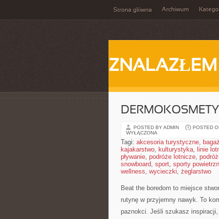
Archiwum
Katego
Strona główna
ZNALAZŁEM
DERMOKOSMETY
POSTED BY ADMIN
POSTED ON
WYŁĄCZONA
Tagi:
akcesoria turystyczne
,
baga
kajakarstwo
,
kulturystyka
,
linie lo
pływanie
,
podróże lotnicze
,
podróż
snowboard
,
sport
,
sporty powietrz
wellness
,
wycieczki
,
żeglarstwo
Beat the boredom to miejsce stwo
rutynę w przyjemny nawyk. To ko
paznokci. Jeśli szukasz inspiracji