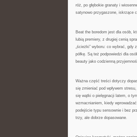
róż, po głębokie granaty i wiosenn
satynowo przygaszone, iskrzące c
Beat the boredom jest dla osób, k
lubią premiery, z drugiej cenią sp
„ścieżki” wyboru: co wybrać, gdy 
półkę. Są też podpowiedzi dla osób,
beauty jako codzienną przyjemnoś
Ważna część treści dotyczy dopaso
się zmieniać pod wpływem stresu, 
się wątki o pielęgnacji latem, o t
wzmacnianiem, kiedy wprowadzać z
podejście typu sensownie i bez pr
trzy, ale dobrze dopasowane.