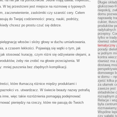
zeć na nie jak na pomocników. Jedne mają dawać miękkość,
Długie skła
glukozowo-f
ia. W tej przestrzeni jest miejsce na rozmowę o typowych
niepokój, z
m, zaczerwienienie, zaskórniki czy szarość cery. Celem
domu pozwal
naprawdę tra
pasują do Twojej codzienności: pracy, nauki, podróży,
cukier, tłus
 kiedy chcesz po prostu czuć się dobrze.
produktów pe
radykalnych 
przepisy. Co
tylko w trad
również odw
 pielęgnację włosów i skóry głowy w duchu umiarkowania.
tematyczny
, a czasem lekkości. Pojawiają się wątki o tym, jak
porady diete
w jednym mi
jak stosować kurację, czym różni się odżywianie olejami, a
kontra wiec
 produktów, żeby nie zrobić na głowie przeciążenia. W
również ma 
dostawą moż
ty: mniej puszenia bez zbędnych komplikacji.
perspektywi
domowego bu
w domu – np.
zjeść kilka 
u treści, które tłumaczą różnice między produktami i
za ułamek ce
zawsze jest
 paznokci vs. utwardzacz. W świecie beauty nazwy potrafią
składników 
a inne, więc takie rozróżnienia pomagają podejmować
rozsądnym p
Relacje i w
nować pieniędzy na rzeczy, które nie pasują do Twoich
była centrum
rozmawiamy,
Wspólne lepi
czy sałatki 