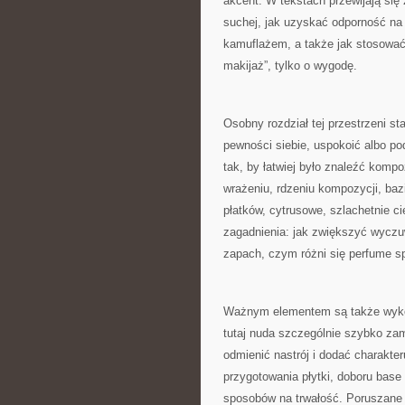
akcent. W tekstach przewijają się
suchej, jak uzyskać odporność na 
kamuflażem, a także jak stosować
makijaż”, tylko o wygodę.
Osobny rozdział tej przestrzeni st
pewności siebie, uspokoić albo po
tak, by łatwiej było znaleźć komp
wrażeniu, rdzeniu kompozycji, bazi
płatków, cytrusowe, szlachetnie ci
zagadnienia: jak zwiększyć wyczu
zapach, czym różni się perfume sp
Ważnym elementem są także wykońc
tutaj nuda szczególnie szybko zam
odmienić nastrój i dodać charakt
przygotowania płytki, doboru base
sposobów na trwałość. Poruszane 