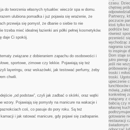
czasu. Dziec
chętniej pr
cja do tworzenia własnych rytuałów: wieczór spa w domu.
odpowiedzial
Partnerzy, k
zem ulubiona pomadka i już pojawia się wrażenie, że
poczucie par
iach przewija się pomysł, że dbanie o siebie to nie
ktoś tylko k
podróże bez
ie trzeba mieć idealnej łazienki ani półki pełnej kosmetyków.
również spo
 daje Ci spokój.
przenieść si
wychodząc z 
nagrania sze
to inspiruje
Dom staje si
 tematy związane z dobieraniem zapachu do osobowości i
jutro pierog
łowe, sportowe, zimowe czy lekkie. Pojawiają się też
jeśli nie ws
próbowanie j
czyli layeringu, oraz wskazówki, jak testować perfumy, żeby
troski i mił
em chwili.
troski. Ugot
upieczenie c
lunchboxów n
mówią „zależ
konkretnej z
ejście „od podstaw”, czyli jak zadbać o skórki, oraz wątki
związany z 
ne wzory. Pojawiają się pomysły na manicure na wakacje i
babcią czy 
własnej kuch
paznokciach coś, co pasuje do pory roku. Są też
podtrzymuje
 karnacji i jak ratować manicure, gdy pojawi się zadrapanie.
gotowanie ni
restauracji 
świadomym 
odpocząć lu