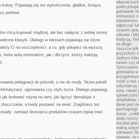
własnej kuch
e kolory. Pojawiają się też wykończenia: gładkie, lśniące,
podtrzymuje
gotowanie ni
zy perłowe.
restauracji 
świadomym 
odpocząć lu
czasem gotu
tóre chcą kupować mądrzej, ale bez nadęcia: z jednej strony
zdrowie i bl
tradycją, kt
rawdzone klasyki. Dlatego w tekstach pojawiają się różne
na długo.
zależy Ci na oszczędności, a co, gdy polujesz na wyższą
Jeszcze kilk
przyszłość n
 które wolą minimalizm, jak i dla tych, którzy traktują
Jednym klik
ć.
ramen czy do
Tymczasem ró
gotowania w
przygotowyw
mówi o nas 
wania pielęgnacji do potrzeb, a nie do mody. Skóra potrafi
satysfakcja 
klimatyzacji, ogrzewania czy stylu życia. Dlatego pojawiają
zera, nawet 
sprawczości.
ym jak budować rutynę na rano, jak łączyć demakijaż z
składników, 
łuszczanie, a kiedy postawić na reset. Znajdziesz też
danie jest n
pachnącego 
zesady: zamiast dziesięciu produktów czasem lepiej mieć
dumę: „zrobi
wiele rzeczy
rezultat prac
realną satys
zdrowiem R
sprawia, że 