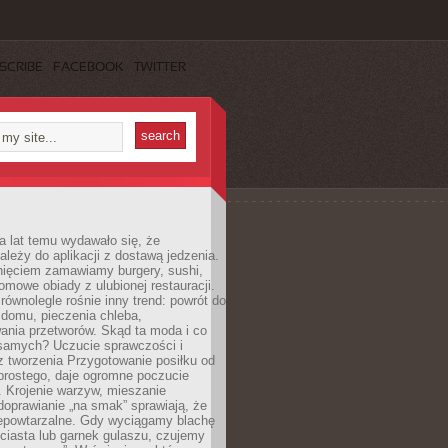
SCRIBE
FACEBOOK
TWITTER
a lat temu wydawało się, że
ależy do aplikacji z dostawą jedzenia.
nięciem zamawiamy burgery, sushi,
mowe obiady z ulubionej restauracji.
wnolegle rośnie inny trend: powrót do
 domu, pieczenia chleba,
ania przetworów. Skąd ta moda i co
samych? Uczucie sprawczości i
z tworzenia Przygotowanie posiłku od
prostego, daje ogromne poczucie
 Krojenie warzyw, mieszanie
doprawianie „na smak” sprawiają, że
iepowtarzalne. Gdy wyciągamy blachę
ciasta lub garnek gulaszu, czujemy