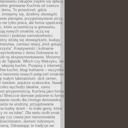
lanowaniu zakupów zwykle się opłaca.
spólne gotowanie Kuchnia od zawsze
 domu. To przestrzeń, gdzie
 śmiejemy się, dzielimy obowiązki.
enie pierogów, przygotowywanie pizzy
to nie tylko praca, ale forma spędzania
i, które uczestniczą w gotowaniu,
óbują nowych smaków, uczą się
ności i podstaw samodzielności.
tórzy dzielą się obowiązkami, budują
tnerstwa, zamiast relacji „ktoś gotuje,
orzysta”. Kreatywność i kulinarne
 wychodzenia z domu Gotowanie to
sób na eksperymentowanie. Możemy
ę do Tajlandii, Włoch czy Meksyku, nie
własnej kuchni. Przepisy z internetu,
fów kuchni, blogi kulinarne – wszystko
 do tworzenia nowych połączeń smaków.
ę małym laboratorium: dziś ramen,
i z twistem, pojutrze szakszuka. Nawet
zystko wychodzi idealnie, samo
est przyjemnością. Kuchnia jako forma
ości Wreszcie domowe jedzenie to forma
owanie rosołu dla chorego domownika,
iasta na urodziny, przygotowanie
a trudny dzień – to małe gesty, które
y mi na tobie”. Dla wielu osób smak
upy czy ciasta jest nierozerwalnie
dzieciństwem, domem rodzinnym,
mamą. Odnawiając te tradycje we