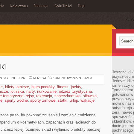
rie
Nadzieja
Tagi
Koło czasu
Spis Treści
SUB
KI
Jeszcze kilk
przyszłość n
DERMOKOSMETYKI
 STY - 28 - 2026
MOŻLIWOŚĆ KOMENTOWANIA
ZOSTAŁA
Jednym klik
ramen czy do
że
,
bilety lotnicze
,
biura podróży
,
fitness
,
jachty
,
Tymczasem ró
tnicze
,
lotniska
,
narty
,
nurkowanie
,
odzież turystyczna
,
gotowania w
e tematyczne
,
rejsy
,
rekreacja
,
saneczkarstwo
,
siłownia
,
przygotowyw
ne
,
sporty wodne
,
sporty zimowe
,
statki
,
urlop
,
wakacje
,
mówi o nas 
satysfakcja 
zera, nawet 
rzone po to, by pokonać znużenie i zamienić codzienną
sprawczości.
składników, 
mpendium o kosmetykach, zapachach oraz lakierach do
danie jest n
, chcesz lepiej rozumieć skład i wybierać produkty bardziej
pachnącego 