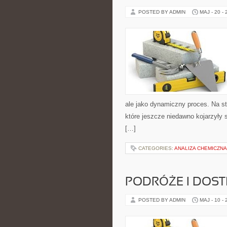
POSTED BY ADMIN
MAJ - 20 -
ale jako dynamiczny proces. Na s
które jeszcze niedawno kojarzyły 
[…]
CATEGORIES:
ANALIZA CHEMICZNA
PODRÓŻE I DOS
POSTED BY ADMIN
MAJ - 10 -