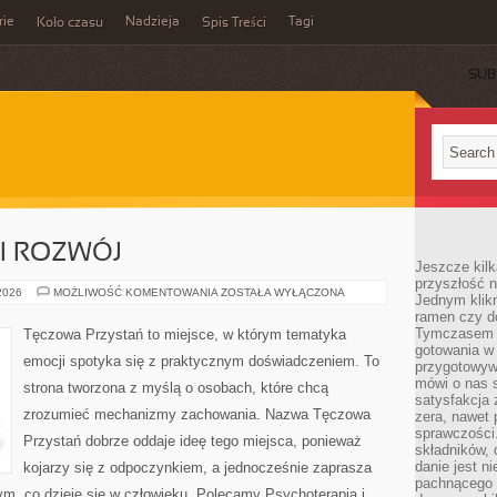
rie
Nadzieja
Tagi
Koło czasu
Spis Treści
SUB
I ROZWÓJ
Jeszcze kilk
przyszłość n
PSYCHOTERAPIA
 2026
MOŻLIWOŚĆ KOMENTOWANIA
ZOSTAŁA WYŁĄCZONA
Jednym klik
I
ramen czy do
ROZWÓJ
Tymczasem ró
Tęczowa Przystań to miejsce, w którym tematyka
gotowania w
emocji spotyka się z praktycznym doświadczeniem. To
przygotowyw
mówi o nas 
strona tworzona z myślą o osobach, które chcą
satysfakcja 
zrozumieć mechanizmy zachowania. Nazwa Tęczowa
zera, nawet 
sprawczości.
Przystań dobrze oddaje ideę tego miejsca, ponieważ
składników, 
danie jest n
kojarzy się z odpoczynkiem, a jednocześnie zaprasza
pachnącego 
ym, co dzieje się w człowieku. Polecamy Psychoterapia i