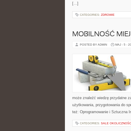
[…]
CATEGORIES:
ZDROWIE
MOBILNOŚĆ MIE
POSTED BY ADMIN
MAJ - 5 - 2
może znaleźć wiedzę przydatne za
użytkowania, przygotowania do sp
też: Oprogramowanie i Sztuczna In
CATEGORIES:
SALE OKOLICZNOŚ