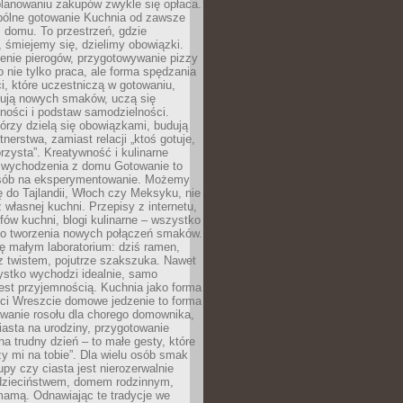
lanowaniu zakupów zwykle się opłaca.
spólne gotowanie Kuchnia od zawsze
 domu. To przestrzeń, gdzie
 śmiejemy się, dzielimy obowiązki.
enie pierogów, przygotowywanie pizzy
to nie tylko praca, ale forma spędzania
i, które uczestniczą w gotowaniu,
óbują nowych smaków, uczą się
ności i podstaw samodzielności.
tórzy dzielą się obowiązkami, budują
tnerstwa, zamiast relacji „ktoś gotuje,
orzysta”. Kreatywność i kulinarne
 wychodzenia z domu Gotowanie to
sób na eksperymentowanie. Możemy
ę do Tajlandii, Włoch czy Meksyku, nie
własnej kuchni. Przepisy z internetu,
fów kuchni, blogi kulinarne – wszystko
 do tworzenia nowych połączeń smaków.
ę małym laboratorium: dziś ramen,
i z twistem, pojutrze szakszuka. Nawet
zystko wychodzi idealnie, samo
est przyjemnością. Kuchnia jako forma
ości Wreszcie domowe jedzenie to forma
owanie rosołu dla chorego domownika,
iasta na urodziny, przygotowanie
a trudny dzień – to małe gesty, które
y mi na tobie”. Dla wielu osób smak
upy czy ciasta jest nierozerwalnie
dzieciństwem, domem rodzinnym,
mamą. Odnawiając te tradycje we