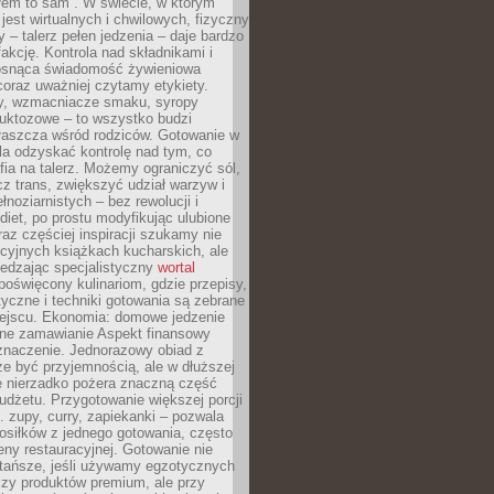
łem to sam”. W świecie, w którym
 jest wirtualnych i chwilowych, fizyczny
y – talerz pełen jedzenia – daje bardzo
fakcję. Kontrola nad składnikami i
osnąca świadomość żywieniowa
coraz uważniej czytamy etykiety.
dy, wzmacniacze smaku, syropy
ruktozowe – to wszystko budzi
właszcza wśród rodziców. Gotowanie w
a odzyskać kontrolę nad tym, co
fia na talerz. Możemy ograniczyć sól,
zcz trans, zwiększyć udział warzyw i
łnoziarnistych – bez rewolucji i
diet, po prostu modyfikując ulubione
raz częściej inspiracji szukamy nie
ycyjnych książkach kucharskich, ale
iedzając specjalistyczny
wortal
poświęcony kulinariom, gdzie przepisy,
tyczne i techniki gotowania są zebrane
ejscu. Ekonomia: domowe jedzenie
zne zamawianie Aspekt finansowy
znaczenie. Jednorazowy obiad z
e być przyjemnością, ale w dłuższej
e nierzadko pożera znaczną część
dżetu. Przygotowanie większej porcji
 zupy, curry, zapiekanki – pozwala
posiłków z jednego gotowania, często
ny restauracyjnej. Gotowanie nie
 tańsze, jeśli używamy egzotycznych
czy produktów premium, ale przy