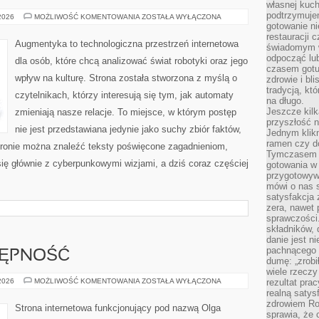
własnej kuch
podtrzymuje
AUGMENTYKA
 2026
MOŻLIWOŚĆ KOMENTOWANIA
ZOSTAŁA WYŁĄCZONA
gotowanie ni
restauracji 
Augmentyka to technologiczna przestrzeń internetowa
świadomym 
odpocząć lu
dla osób, które chcą analizować świat robotyki oraz jego
czasem gotu
wpływ na kulturę. Strona została stworzona z myślą o
zdrowie i bl
tradycją, kt
czytelnikach, którzy interesują się tym, jak automaty
na długo.
Jeszcze kilk
zmieniają nasze relacje. To miejsce, w którym postęp
przyszłość n
nie jest przedstawiana jedynie jako suchy zbiór faktów,
Jednym klik
ramen czy do
tronie można znaleźć teksty poświęcone zagadnieniom,
Tymczasem ró
się głównie z cyberpunkowymi wizjami, a dziś coraz częściej
gotowania w
przygotowyw
mówi o nas 
satysfakcja 
zera, nawet 
sprawczości.
składników, 
danie jest n
pachnącego 
TĘPNOŚĆ
dumę: „zrobi
wiele rzeczy
PODRÓŻE
 2026
MOŻLIWOŚĆ KOMENTOWANIA
ZOSTAŁA WYŁĄCZONA
rezultat prac
I
realną satys
DOSTĘPNOŚĆ
zdrowiem R
Strona internetowa funkcjonujący pod nazwą Olga
sprawia, że 