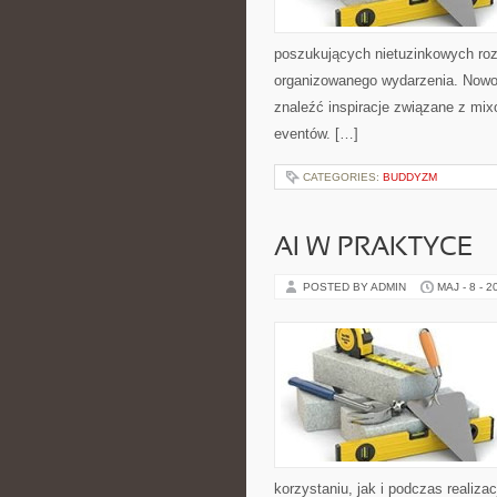
poszukujących nietuzinkowych ro
organizowanego wydarzenia. Nowośc
znaleźć inspiracje związane z mix
eventów. […]
CATEGORIES:
BUDDYZM
AI W PRAKTYCE
POSTED BY ADMIN
MAJ - 8 - 2
korzystaniu, jak i podczas realiz