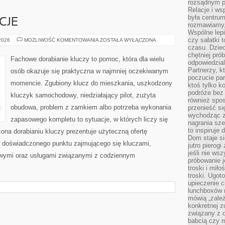
rozsądnym p
Relacje i w
była centrum
CJE
rozmawiamy,
Wspólne lepi
czy sałatki 
PRAWO
 2026
MOŻLIWOŚĆ KOMENTOWANIA
ZOSTAŁA WYŁĄCZONA
I
czasu. Dziec
REGULACJE
chętniej pr
Fachowe dorabianie kluczy to pomoc, która dla wielu
odpowiedzial
Partnerzy, k
osób okazuje się praktyczna w najmniej oczekiwanym
poczucie par
momencie. Zgubiony klucz do mieszkania, uszkodzony
ktoś tylko k
podróże bez
kluczyk samochodowy, niedziałający pilot, zużyta
również spo
obudowa, problem z zamkiem albo potrzeba wykonania
przenieść si
wychodząc z 
zapasowego kompletu to sytuacje, w których liczy się
nagrania sze
to inspiruje
ona dorabianiu kluczy prezentuje użyteczną ofertę
Dom staje si
ą doświadczonego punktu zajmującego się kluczami,
jutro pierog
jeśli nie ws
ymi oraz usługami związanymi z codziennym
próbowanie j
troski i mił
troski. Ugot
upieczenie c
lunchboxów n
mówią „zależ
konkretnej z
związany z 
babcią czy 