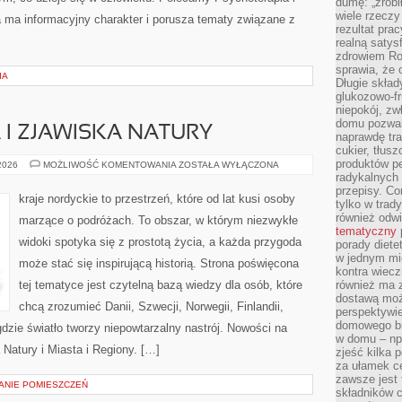
dumę: „zrobi
wiele rzeczy
a ma informacyjny charakter i porusza tematy związane z
rezultat prac
realną satys
zdrowiem R
sprawia, że 
IA
Długie skła
glukozowo-f
niepokój, z
domu pozwal
I ZJAWISKA NATURY
naprawdę tra
cukier, tłus
produktów pe
ZORZA
 2026
MOŻLIWOŚĆ KOMENTOWANIA
ZOSTAŁA WYŁĄCZONA
POLARNA
radykalnych 
I
przepisy. Co
ZJAWISKA
kraje nordyckie to przestrzeń, które od lat kusi osoby
tylko w trad
NATURY
również odw
marzące o podróżach. To obszar, w którym niezwykłe
tematyczny
widoki spotyka się z prostotą życia, a każda przygoda
porady diete
w jednym mi
może stać się inspirującą historią. Strona poświęcona
kontra wiec
tej tematyce jest czytelną bazą wiedzy dla osób, które
również ma 
dostawą moż
chcą zrozumieć Danii, Szwecji, Norwegii, Finlandii,
perspektywi
domowego bu
gdzie światło tworzy niepowtarzalny nastrój. Nowości na
w domu – np.
 Natury i Miasta i Regiony. […]
zjeść kilka 
za ułamek ce
zawsze jest
ZANIE POMIESZCZEŃ
składników 