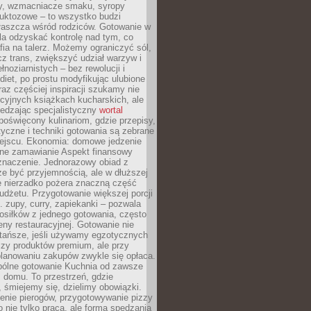
dy, wzmacniacze smaku, syropy
ruktozowe – to wszystko budzi
właszcza wśród rodziców. Gotowanie w
a odzyskać kontrolę nad tym, co
fia na talerz. Możemy ograniczyć sól,
zcz trans, zwiększyć udział warzyw i
łnoziarnistych – bez rewolucji i
diet, po prostu modyfikując ulubione
raz częściej inspiracji szukamy nie
ycyjnych książkach kucharskich, ale
iedzając specjalistyczny
wortal
poświęcony kulinariom, gdzie przepisy,
tyczne i techniki gotowania są zebrane
ejscu. Ekonomia: domowe jedzenie
zne zamawianie Aspekt finansowy
znaczenie. Jednorazowy obiad z
e być przyjemnością, ale w dłuższej
e nierzadko pożera znaczną część
dżetu. Przygotowanie większej porcji
 zupy, curry, zapiekanki – pozwala
posiłków z jednego gotowania, często
ny restauracyjnej. Gotowanie nie
 tańsze, jeśli używamy egzotycznych
czy produktów premium, ale przy
lanowaniu zakupów zwykle się opłaca.
spólne gotowanie Kuchnia od zawsze
 domu. To przestrzeń, gdzie
 śmiejemy się, dzielimy obowiązki.
enie pierogów, przygotowywanie pizzy
to nie tylko praca, ale forma spędzania