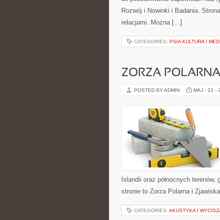
Rozwój i Nowinki i Badania. Stron
relacjami. Można […]
CATEGORIES:
PSIA KULTURA I MED
ZORZA POLARNA 
POSTED BY ADMIN
MAJ - 21 -
Islandii oraz północnych terenów, 
stronie to Zorza Polarna i Zjawiska
CATEGORIES:
AKUSTYKA I WYCIS