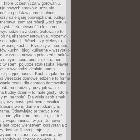
i, które uczestniczą w gotowaniu,
óbują nowych smaków, uczą się
ności i podstaw samodzielności.
tórzy dzielą się obowiązkami, budują
tnerstwa, zamiast relacji „ktoś gotuje,
orzysta”. Kreatywność i kulinarne
 wychodzenia z domu Gotowanie to
sób na eksperymentowanie. Możemy
ę do Tajlandii, Włoch czy Meksyku, nie
własnej kuchni. Przepisy z internetu,
fów kuchni, blogi kulinarne – wszystko
 do tworzenia nowych połączeń smaków.
ę małym laboratorium: dziś ramen,
i z twistem, pojutrze szakszuka. Nawet
zystko wychodzi idealnie, samo
est przyjemnością. Kuchnia jako forma
ości Wreszcie domowe jedzenie to forma
owanie rosołu dla chorego domownika,
iasta na urodziny, przygotowanie
a trudny dzień – to małe gesty, które
y mi na tobie”. Dla wielu osób smak
upy czy ciasta jest nierozerwalnie
dzieciństwem, domem rodzinnym,
mamą. Odnawiając te tradycje we
ni, nie tylko karmimy ciało, ale też
my wspomnienia i więzi. Domowe
e jest przeciwieństwem korzystania z
czy dostaw. Raczej staje się
wyborem: czasem zamawiamy, by
b spróbować czegoś nowego, a