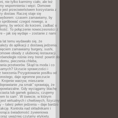
ni, nie tylko karmimy ciało, ale też
my wspomnienia i więzi. Domowe
e jest przeciwieństwem korzystania z
czy dostaw. Raczej staje się
wyborem: czasem zamawiamy, by
b spróbować czegoś nowego, a
jemy, by wrócić do korzeni, zadbać o
iskość. To połączenie nowoczesności z
óre – jak się wydaje – zostanie z nami
a lat temu wydawało się, że
ależy do aplikacji z dostawą jedzenia.
nięciem zamawiamy burgery, sushi,
mowe obiady z ulubionej restauracji.
wnolegle rośnie inny trend: powrót do
 domu, pieczenia chleba,
ania przetworów. Skąd ta moda i co
samych? Uczucie sprawczości i
z tworzenia Przygotowanie posiłku od
prostego, daje ogromne poczucie
 Krojenie warzyw, mieszanie
doprawianie „na smak” sprawiają, że
iepowtarzalne. Gdy wyciągamy blachę
ciasta lub garnek gulaszu, czujemy
łem to sam”. W świecie, w którym
 jest wirtualnych i chwilowych, fizyczny
y – talerz pełen jedzenia – daje bardzo
fakcję. Kontrola nad składnikami i
osnąca świadomość żywieniowa
coraz uważniej czytamy etykiety.