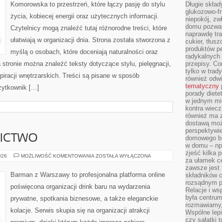
Komorowska to przestrzeń, które łączy pasję do stylu
Długie skła
glukozowo-f
życia, kobiecej energii oraz użytecznych informacji.
niepokój, z
domu pozwal
Czytelnicy mogą znaleźć tutaj różnorodne treści, które
naprawdę tra
ułatwiają w organizacji dnia. Strona została stworzona z
cukier, tłus
produktów pe
myślą o osobach, które doceniają naturalności oraz
radykalnych 
 stronie można znaleźć teksty dotyczące stylu, pielęgnacji,
przepisy. Co
tylko w trad
iracji wnętrzarskich. Treści są pisane w sposób
również odw
tematyczny
żytkownik […]
porady diete
w jednym mi
kontra wiec
również ma 
dostawą moż
perspektywi
NICTWO
domowego bu
w domu – np.
zjeść kilka 
PIWO
026
MOŻLIWOŚĆ KOMENTOWANIA
ZOSTAŁA WYŁĄCZONA
za ułamek ce
I
BROWARNICTWO
zawsze jest
Barman z Warszawy to profesjonalna platforma online
składników 
rozsądnym p
poświęcona organizacji drink baru na wydarzenia
Relacje i w
była centrum
prywatne, spotkania biznesowe, a także eleganckie
rozmawiamy,
kolacje. Serwis skupia się na organizacji atrakcji
Wspólne lepi
czy sałatki 