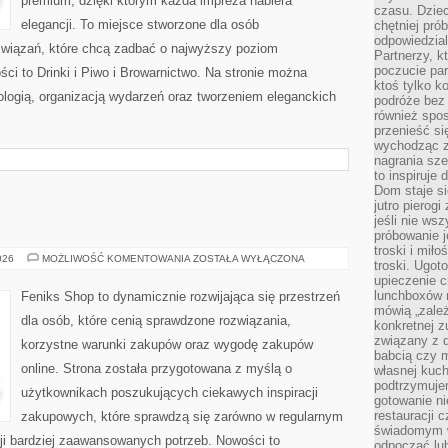
premium, dzięki którym każda impreza nabiera
czasu. Dziec
elegancji. To miejsce stworzone dla osób
chętniej pr
odpowiedzial
związań, które chcą zadbać o najwyższy poziom
Partnerzy, k
poczucie par
i to Drinki i Piwo i Browarnictwo. Na stronie można
ktoś tylko k
ologią, organizacją wydarzeń oraz tworzeniem eleganckich
podróże bez
również spo
przenieść si
wychodząc z 
nagrania sze
to inspiruje
Dom staje si
jutro pierog
jeśli nie ws
próbowanie j
troski i mił
AI
026
MOŻLIWOŚĆ KOMENTOWANIA
ZOSTAŁA WYŁĄCZONA
troski. Ugot
W
upieczenie c
PRAKTYCE
lunchboxów n
Feniks Shop to dynamicznie rozwijająca się przestrzeń
mówią „zależ
dla osób, które cenią sprawdzone rozwiązania,
konkretnej z
związany z 
korzystne warunki zakupów oraz wygodę zakupów
babcią czy 
online. Strona została przygotowana z myślą o
własnej kuch
podtrzymuje
użytkownikach poszukujących ciekawych inspiracji
gotowanie ni
restauracji 
zakupowych, które sprawdzą się zarówno w regularnym
świadomym 
acji bardziej zaawansowanych potrzeb. Nowości to
odpocząć lu