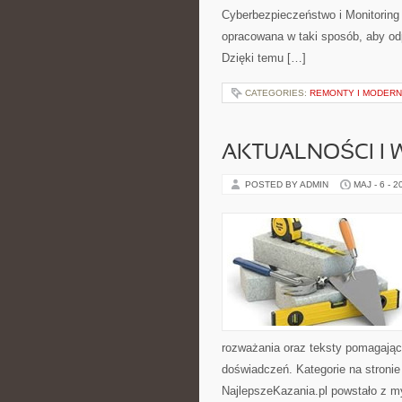
Cyberbezpieczeństwo i Monitoring
opracowana w taki sposób, aby o
Dzięki temu […]
CATEGORIES:
REMONTY I MODERN
AKTUALNOŚCI I
POSTED BY ADMIN
MAJ - 6 - 2
rozważania oraz teksty pomagając
doświadczeń. Kategorie na stronie
NajlepszeKazania.pl powstało z my