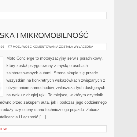
JSKA I MIKROMOBILNOŚĆ
MOBILNOŚĆ
026
MOŻLIWOŚĆ KOMENTOWANIA
ZOSTAŁA WYŁĄCZONA
MIEJSKA
I
MIKROMOBILNOŚĆ
Moto Concierge to motoryzacyjny serwis poradnikowy,
który został przygotowany z myślą o osobach
zainteresowanych autami. Strona skupia się przede
wszystkim na konkretnych wskazówkach związanych z
utrzymaniem samochodów, zwłaszcza tych dostępnych
na rynku z drugiej ręki. To miejsce, w którym czytelnik
równo przed zakupem auta, jak i podczas jego codziennego
rzedaży czy oceny stanu technicznego pojazdu. Zobacz
teligencja i Łączność […]
CIOWE