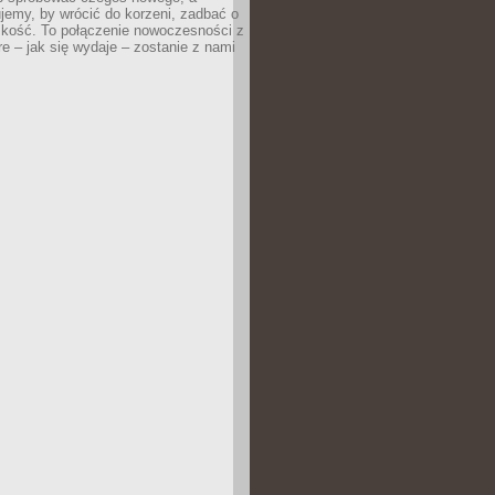
jemy, by wrócić do korzeni, zadbać o
iskość. To połączenie nowoczesności z
óre – jak się wydaje – zostanie z nami