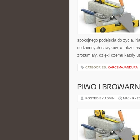
spokojnego podejścia do życia. Na
codziennych nawyków, a także insp
zrozumiały, dzięki czemu każdy u
CATEGORIES:
KARCZMAJANDURA
PIWO I BROWAR
POSTED BY ADMIN
MAJ - 9 - 2