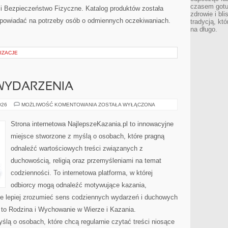
czasem gotu
 i Bezpieczeństwo Fizyczne. Katalog produktów została
zdrowie i bl
dpowiadać na potrzeby osób o odmiennych oczekiwaniach.
tradycją, kt
na długo.
IZACJE
 WYDARZENIA
AKTUALNOŚCI
026
MOŻLIWOŚĆ KOMENTOWANIA
ZOSTAŁA WYŁĄCZONA
I
WYDARZENIA
Strona internetowa NajlepszeKazania.pl to innowacyjne
miejsce stworzone z myślą o osobach, które pragną
odnaleźć wartościowych treści związanych z
duchowością, religią oraz przemyśleniami na temat
codzienności. To internetowa platforma, w której
odbiorcy mogą odnaleźć motywujące kazania,
e lepiej zrozumieć sens codziennych wydarzeń i duchowych
 to Rodzina i Wychowanie w Wierze i Kazania.
ślą o osobach, które chcą regularnie czytać treści niosące