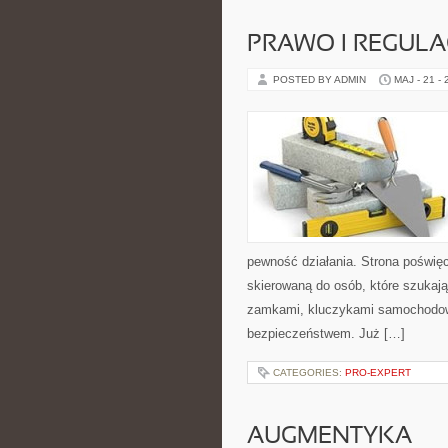
PRAWO I REGULA
POSTED BY ADMIN
MAJ - 21 -
pewność działania. Strona poświęc
skierowaną do osób, które szukaj
zamkami, kluczykami samochodow
bezpieczeństwem. Już […]
CATEGORIES:
PRO-EXPERT
AUGMENTYKA