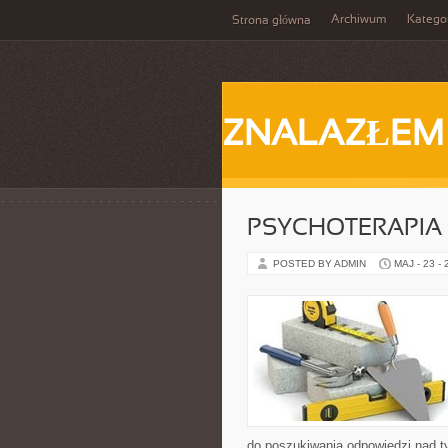
Archiwum
Katego
Strona główna
ZNALAZŁEM
PSYCHOTERAPIA 
POSTED BY ADMIN
MAJ - 23 -
do poszukiwania odpowiedzi nad t