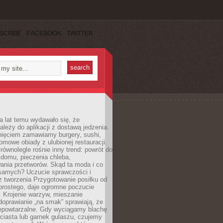
SCRIBE
FACEBOOK
TWITTER
a lat temu wydawało się, że
ależy do aplikacji z dostawą jedzenia.
nięciem zamawiamy burgery, sushi,
mowe obiady z ulubionej restauracji.
wnolegle rośnie inny trend: powrót do
 domu, pieczenia chleba,
ania przetworów. Skąd ta moda i co
samych? Uczucie sprawczości i
z tworzenia Przygotowanie posiłku od
prostego, daje ogromne poczucie
 Krojenie warzyw, mieszanie
doprawianie „na smak” sprawiają, że
iepowtarzalne. Gdy wyciągamy blachę
ciasta lub garnek gulaszu, czujemy