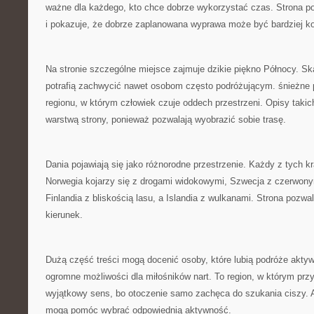
ważne dla każdego, kto chce dobrze wykorzystać czas. Strona 
i pokazuje, że dobrze zaplanowana wyprawa może być bardziej k
Na stronie szczególne miejsce zajmuje dzikie piękno Północy. Ska
potrafią zachwycić nawet osobom często podróżującym. śnieżne
regionu, w którym człowiek czuje oddech przestrzeni. Opisy takic
warstwą strony, ponieważ pozwalają wyobrazić sobie trasę.
Dania pojawiają się jako różnorodne przestrzenie. Każdy z tych k
Norwegia kojarzy się z drogami widokowymi, Szwecja z czerwon
Finlandia z bliskością lasu, a Islandia z wulkanami. Strona pozwa
kierunek.
Dużą część treści mogą docenić osoby, które lubią podróże akty
ogromne możliwości dla miłośników nart. To region, w którym prz
wyjątkowy sens, bo otoczenie samo zachęca do szukania ciszy. A
mogą pomóc wybrać odpowiednią aktywność.