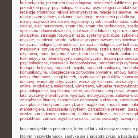
kosmetyczny
,
przestrzeń coworkingowa
,
przestrzeń publiczna
,
pr
przestrzeń pracy
,
psychologia kliniczna
,
psychologia nastolatków
recenzje produktów
,
rękodzieło artystyczne
,
relacje biznesowe
,
re
roboty przemysłowe
,
rodzinne inwestycje
,
rozliczenia podatkowe
,
rozwój przywództwa
,
rozwój regionalny
,
rynek nieruchomości
,
sal
capital
,
sieci neuronowe
,
smart city
,
smart city technologie
,
spedy
społeczna odpowiedzialność
,
społeczności lokalne
,
spot reklamo
stolarstwo
,
strategie rozwoju miasta
,
systemy płatnicze
,
szkoleni
miękkie
,
szkolenia twarde
,
szkolnictwo podstawowe
,
szkolnictwo
sztuczna inteligencja w edukacji
,
sztuczna inteligencja w kulturze
medycynie
,
sztuka cyfrowa
,
sztuka ludowa
,
sztuka tradycyjna
,
sz
użytkowa
,
taras
,
targi branżowe
,
team building
,
techniki malarskie
telemedycyna
,
telemedycyna specjalistyczna
,
terapia poznawcza
psychologiczne
,
transakcje bezgotówkowe
,
transformacja cyfrowa
transport kolejowy
,
transport miejski
,
transport publiczny
,
trend e
komunikacyjne
,
ubezpieczenia zdrowotne prywatne
,
umowy handl
usługi chmurowe
,
usługi fintech
,
użytkowanie produktów finansow
domowy
,
warsztaty artystyczne
,
warsztaty kulinarne
,
warsztaty m
online
,
windykacja należności
,
winiarstwo
,
wirtualna rzeczywistoś
psychologiczne
,
współpraca online
,
współpraca zespołowa
,
wspom
biur
,
wystawy interaktywne
,
wystawy motoryzacyjne
,
zabawa w d
zarządzanie biurem
,
zarządzanie domowym budżetem
,
zarządzan
zarządzanie kryzysem
,
zarządzanie majątkiem
,
zarządzanie mak
marketingiem
,
zarządzanie ryzykiem
,
zarządzanie stresem
,
zarzą
wiedzą
,
zarządzanie zmianami
,
zaufanie publiczne
,
zdalne zarzą
produktowe
,
zdrowie psychiczne dzieci
,
zrównoważony rozwój mi
kraje nordyckie to przestrzeń, które od lat kusi osoby marzące o 
którym niezwykłe widoki spotyka się z prostotą życia, a każda p