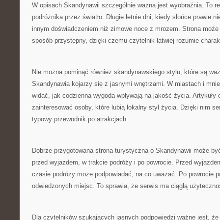
W opisach Skandynawii szczególnie ważna jest wyobraźnia. To reg
podróżnika przez światło. Długie letnie dni, kiedy słońce prawie n
innym doświadczeniem niż zimowe noce z mrozem. Strona może 
sposób przystępny, dzięki czemu czytelnik łatwiej rozumie charak
Nie można pominąć również skandynawskiego stylu, które są waż
Skandynawia kojarzy się z jasnymi wnętrzami. W miastach i mni
widać, jak codzienna wygoda wpływają na jakość życia. Artykuły
zainteresować osoby, które lubią lokalny styl życia. Dzięki nim se
typowy przewodnik po atrakcjach.
Dobrze przygotowana strona turystyczna o Skandynawii może by
przed wyjazdem, w trakcie podróży i po powrocie. Przed wyjaz
czasie podróży może podpowiadać, na co uważać. Po powrocie p
odwiedzonych miejsc. To sprawia, że serwis ma ciągłą użyteczno
Dla czytelników szukających jasnych podpowiedzi ważne jest, ż