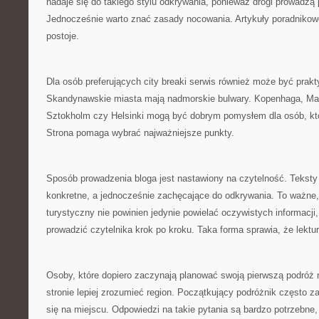
nadaje się do takiego stylu odkrywania, ponieważ drogi prowadzą 
Jednocześnie warto znać zasady nocowania. Artykuły poradniko
postoje.
Dla osób preferujących city breaki serwis również może być pra
Skandynawskie miasta mają nadmorskie bulwary. Kopenhaga, Ma
Sztokholm czy Helsinki mogą być dobrym pomysłem dla osób, któ
Strona pomaga wybrać najważniejsze punkty.
Sposób prowadzenia bloga jest nastawiony na czytelność. Teksty
konkretne, a jednocześnie zachęcające do odkrywania. To ważne,
turystyczny nie powinien jedynie powielać oczywistych informacji,
prowadzić czytelnika krok po kroku. Taka forma sprawia, że lektur
Osoby, które dopiero zaczynają planować swoją pierwszą podróż 
stronie lepiej zrozumieć region. Początkujący podróżnik często z
się na miejscu. Odpowiedzi na takie pytania są bardzo potrzebne