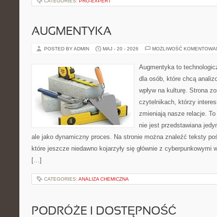
CATEGORIES:
PRO-EXPERT
AUGMENTYKA
POSTED BY ADMIN
MAJ - 20 - 2026
MOŻLIWOŚĆ KOMENTOWA
Augmentyka to technologicz
dla osób, które chcą analiz
wpływ na kulturę. Strona z
czytelnikach, którzy intere
zmieniają nasze relacje. T
nie jest przedstawiana jedy
ale jako dynamiczny proces. Na stronie można znaleźć teksty p
które jeszcze niedawno kojarzyły się głównie z cyberpunkowymi wi
[…]
CATEGORIES:
ANALIZA CHEMICZNA
PODRÓŻE I DOSTĘPNOŚĆ