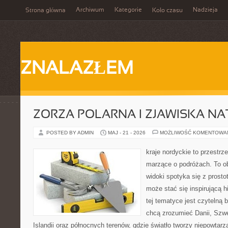
Archiwum
Kategorie
Nadzieja
Strona główna
Koło czasu
ZNALAZŁEM
ZORZA POLARNA I ZJAWISKA NA
POSTED BY ADMIN
MAJ - 21 - 2026
MOŻLIWOŚĆ KOMENTOWA
kraje nordyckie to przestrze
marzące o podróżach. To o
widoki spotyka się z prosto
może stać się inspirującą h
tej tematyce jest czytelną 
chcą zrozumieć Danii, Szwec
Islandii oraz północnych terenów, gdzie światło tworzy niepowtarz