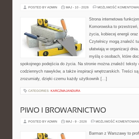
POSTED BY ADMIN
MAJ - 10 - 2026
MOŻLIWOŚĆ KOMENTOWA
Strona internetowa funkcjo
Komorowska to przestrzeń, 
życia, kobiecej energii ora
Czytelnicy mogą znaleźć tut
ułatwiają w organizacji dni
myślą o osobach, które doce
spokojnego podejścia do życia. Na stronie można znaleźć teksty d
codziennych nawyków, a także inspiracji wnętrzarskich. Treści s
zrozumiały, dzięki czemu każdy użytkownik […]
CATEGORIES:
KARCZMAJANDURA
PIWO I BROWARNICTWO
POSTED BY ADMIN
MAJ - 9 - 2026
MOŻLIWOŚĆ KOMENTOWAN
Barman z Warszawy to profe