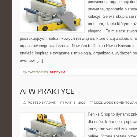
poświęcona organizacji dri
prywatne, spotkania biznes
kolacje. Serwis skupia się n
premium, dzięki którym każ
elegancji. To miejsce stwor
poszukujących nietuzinkowych rozwiązań, które chcą zadbać o 
organizowanego wydarzenia. Nowości to Drinki i Piwo i Browarnic
znaleźć inspiracje związane z mixologią, organizacją wydarzeń o
eventów. […]
CATEGORIES:
BUDDYZM
AI W PRAKTYCE
POSTED BY ADMIN
MAJ - 8 - 2026
MOŻLIWOŚĆ KOMENTOWAN
Feniks Shop to dynamicznie
dla osób, które cenią spra
korzystne warunki zakupó
online. Strona została prz