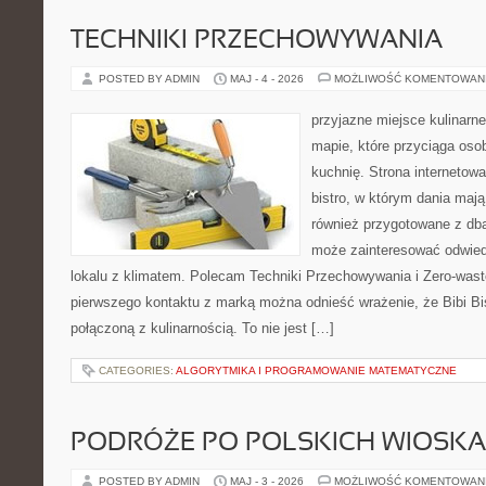
TECHNIKI PRZECHOWYWANIA
POSTED BY ADMIN
MAJ - 4 - 2026
MOŻLIWOŚĆ KOMENTOWAN
przyjazne miejsce kulinarne
mapie, które przyciąga os
kuchnię. Strona internetowa
bistro, w którym dania mają
również przygotowane z dbał
może zainteresować odwie
lokalu z klimatem. Polecam Techniki Przechowywania i Zero-wast
pierwszego kontaktu z marką można odnieść wrażenie, że Bibi Bi
połączoną z kulinarnością. To nie jest […]
CATEGORIES:
ALGORYTMIKA I PROGRAMOWANIE MATEMATYCZNE
PODRÓŻE PO POLSKICH WIOSK
POSTED BY ADMIN
MAJ - 3 - 2026
MOŻLIWOŚĆ KOMENTOWAN