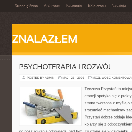
Archiwum
Kategorie
Nadzieja
Strona główna
Koło czasu
ZNALAZŁEM
PSYCHOTERAPIA I ROZWÓJ
POSTED BY ADMIN
MAJ - 23 - 2026
MOŻLIWOŚĆ KOMENTOWA
Tęczowa Przystań to miejs
emocji spotyka się z prak
strona tworzona z myślą o 
zrozumieć mechanizmy za
Przystań dobrze oddaje ide
kojarzy się z odpoczynkiem
do poszukiwania odpowiedzi nad tym, co dzieje się w człowieku.