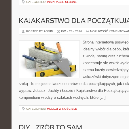
CATEGORIES:
INSPIRACJE ŚLUBNE
KAJAKARSTWO DLA POCZĄTKUJ
POSTED BY ADMIN
KWI - 28 - 2026
MOŻLIWOŚĆ KOMENTOWA
Strona internetowa poświęc
idealny wybór dla osób, któ
z wodą, naturą oraz ruchem
koncentruje się wokół wyci
czemu każdy odwiedzający
wskazówki dotyczące organ
rzeką. To miejsce stworzone zarówno dla początkujących, jak i d
wypraw. Zobacz: Jachty i Łodzie i Kajakarstwo dla Początkujący
kompendium wiedzy o szlakach wodnych, które […]
CATEGORIES:
MŁODZI W KOŚCIELE
DIY – ZRÓB TO SAM