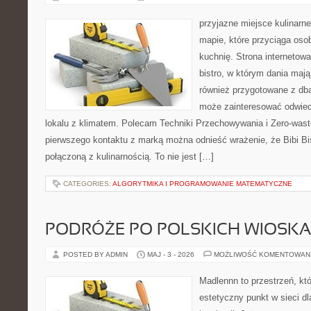
przyjazne miejsce kulinarne
mapie, które przyciąga os
kuchnię. Strona internetowa
bistro, w którym dania mają
również przygotowane z dbał
może zainteresować odwie
lokalu z klimatem. Polecam Techniki Przechowywania i Zero-wast
pierwszego kontaktu z marką można odnieść wrażenie, że Bibi Bi
połączoną z kulinarnością. To nie jest […]
CATEGORIES:
ALGORYTMIKA I PROGRAMOWANIE MATEMATYCZNE
PODRÓŻE PO POLSKICH WIOSK
POSTED BY ADMIN
MAJ - 3 - 2026
MOŻLIWOŚĆ KOMENTOWAN
Madlennn to przestrzeń, kt
estetyczny punkt w sieci d