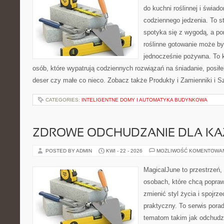
do kuchni roślinnej i świad
codziennego jedzenia. To s
spotyka się z wygodą, a po
roślinne gotowanie może być 
jednocześnie pożywna. To
osób, które wypatrują codziennych rozwiązań na śniadanie, posiłek
deser czy małe co nieco. Zobacz także Produkty i Zamienniki i Sz
CATEGORIES:
INTELIGENTNE DOMY I AUTOMATYKA BUDYNKOWA
ZDROWE ODCHUDZANIE DLA K
POSTED BY ADMIN
KWI - 22 - 2026
MOŻLIWOŚĆ KOMENTOWA
MagicalJune to przestrzeń,
osobach, które chcą popra
zmienić styl życia i spojrz
praktyczny. To serwis por
tematom takim jak odchudza