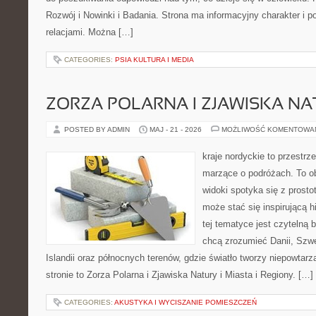
Rozwój i Nowinki i Badania. Strona ma informacyjny charakter i 
relacjami. Można […]
CATEGORIES:
PSIA KULTURA I MEDIA
ZORZA POLARNA I ZJAWISKA NA
POSTED BY ADMIN
MAJ - 21 - 2026
MOŻLIWOŚĆ KOMENTOWA
kraje nordyckie to przestrze
marzące o podróżach. To o
widoki spotyka się z prosto
może stać się inspirującą h
tej tematyce jest czytelną 
chcą zrozumieć Danii, Szwec
Islandii oraz północnych terenów, gdzie światło tworzy niepowtarz
stronie to Zorza Polarna i Zjawiska Natury i Miasta i Regiony. […]
CATEGORIES:
AKUSTYKA I WYCISZANIE POMIESZCZEŃ