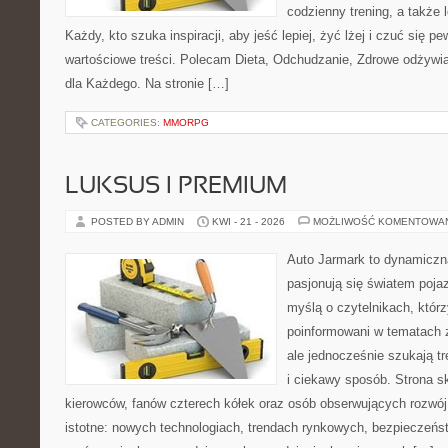
codzienny trening, a także
Każdy, kto szuka inspiracji, aby jeść lepiej, żyć lżej i czuć się pew
wartościowe treści. Polecam Dieta, Odchudzanie, Zdrowe odżywi
dla Każdego. Na stronie […]
CATEGORIES:
MMORPG
LUKSUS I PREMIUM
POSTED BY ADMIN
KWI - 21 - 2026
MOŻLIWOŚĆ KOMENTOWA
Auto Jarmark to dynamiczna
pasjonują się światem poja
myślą o czytelnikach, któr
poinformowani w tematach
ale jednocześnie szukają t
i ciekawy sposób. Strona sk
kierowców, fanów czterech kółek oraz osób obserwujących rozwój
istotne: nowych technologiach, trendach rynkowych, bezpieczeństw