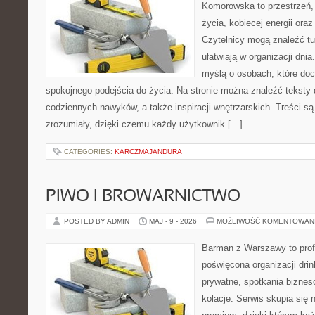
Komorowska to przestrzeń, 
życia, kobiecej energii ora
Czytelnicy mogą znaleźć tut
ułatwiają w organizacji dni
myślą o osobach, które doce
spokojnego podejścia do życia. Na stronie można znaleźć teksty d
codziennych nawyków, a także inspiracji wnętrzarskich. Treści s
zrozumiały, dzięki czemu każdy użytkownik […]
CATEGORIES:
KARCZMAJANDURA
PIWO I BROWARNICTWO
POSTED BY ADMIN
MAJ - 9 - 2026
MOŻLIWOŚĆ KOMENTOWAN
Barman z Warszawy to profe
poświęcona organizacji dri
prywatne, spotkania biznes
kolacje. Serwis skupia się n