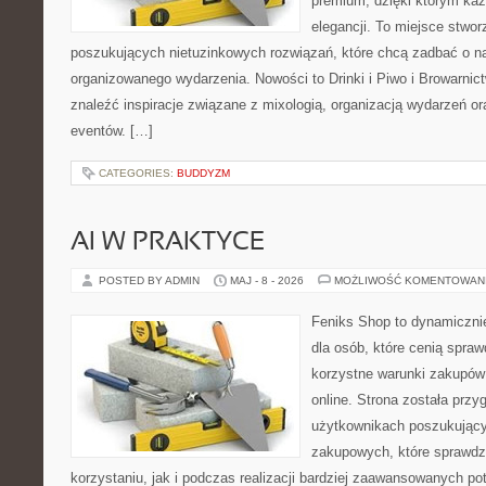
premium, dzięki którym każ
elegancji. To miejsce stwor
poszukujących nietuzinkowych rozwiązań, które chcą zadbać o 
organizowanego wydarzenia. Nowości to Drinki i Piwo i Browarnic
znaleźć inspiracje związane z mixologią, organizacją wydarzeń o
eventów. […]
CATEGORIES:
BUDDYZM
AI W PRAKTYCE
POSTED BY ADMIN
MAJ - 8 - 2026
MOŻLIWOŚĆ KOMENTOWAN
Feniks Shop to dynamicznie
dla osób, które cenią spra
korzystne warunki zakupó
online. Strona została prz
użytkownikach poszukującyc
zakupowych, które sprawdz
korzystaniu, jak i podczas realizacji bardziej zaawansowanych po