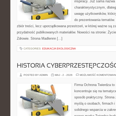
inspiracji. Już sama nazwa
charakterystycznym, dlate
uwagę użytkowników, którzy
do prezentowania tematów. 
zbiór treści, lecz uporządkowana przestrzeń, w której ważne są za
przydatność publikowanych materiałów. Nowości na stronie: Życie 
Zdrowie. Strona Madlennn […]
CATEGORIES:
EDUKACJA EKOLOGICZNA
HISTORIA CYBERPRZESTĘPCZOŚC
POSTED BY ADMIN
MAJ - 2 - 2026
MOŻLIWOŚĆ KOMENTOWAN
Firma Ochrona Twierdza to s
koncentruje się na tematyc
sposób praktyczny. Strona 
myślą o osobach, firmach i 
solidnego wsparcia w zakr
nazwa marka Twierdza budz