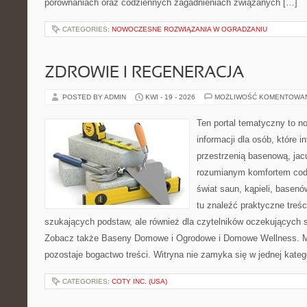
porównaniach oraz codziennych zagadnieniach związanych […]
CATEGORIES:
NOWOCZESNE ROZWIĄZANIA W OGRADZANIU
ZDROWIE I REGENERACJA
POSTED BY ADMIN
KWI - 19 - 2026
MOŻLIWOŚĆ KOMENTOWA
Ten portal tematyczny to
informacji dla osób, które i
przestrzenią basenową, jac
rozumianym komfortem codz
świat saun, kąpieli, base
tu znaleźć praktyczne treśc
szukających podstaw, ale również dla czytelników oczekujących 
Zobacz także Baseny Domowe i Ogrodowe i Domowe Wellness. Mo
pozostaje bogactwo treści. Witryna nie zamyka się w jednej kateg
CATEGORIES:
COTY INC. (USA)