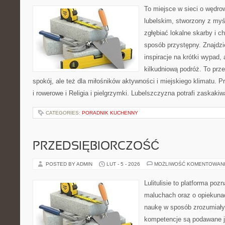
To miejsce w sieci o wędro
lubelskim, stworzony z myśl
zgłębiać lokalne skarby i 
sposób przystępny. Znajdzi
inspiracje na krótki wypad,
kilkudniową podróż. To prze
spokój, ale też dla miłośników aktywności i miejskiego klimatu. P
i rowerowe i Religia i pielgrzymki. Lubelszczyzna potrafi zaskakiw
CATEGORIES:
PORADNIK KUCHENNY
PRZEDSIĘBIORCZOŚĆ
POSTED BY ADMIN
LUT - 5 - 2026
MOŻLIWOŚĆ KOMENTOWAN
Lulitulisie to platforma po
maluchach oraz o opiekuna
naukę w sposób zrozumiały
kompetencje są podawane j