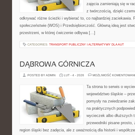
zajęcia zamieniają się w ra
z twórczością, dzięki cze
odkrywać różne ścieżki i wybierać to, co najbardziej zaciekawia
społeczeństwie (WOS) i Przedsiębiorczość. Główną ideą jest stwo
przestrzeni, w której ćwiczenie odbywa […]
CATEGORIES:
TRANSPORT PUBLICZNY I ALTERNATYWY DLA AUT
DĄBROWA GÓRNICZA
POSTED BY ADMIN
LUT - 4 - 2026
MOŻLIWOŚĆ KOMENTOWAN
Ta strona to serwis o wyci
województwo śląskie – prze
pomysły na zwiedzanie zakąt
na praktycznych podpowie
wycieczek albo dłuższych t
przewodniki pisane prosto, 
region śląski bez zadęcia, ale z uważnością dla historii i współc