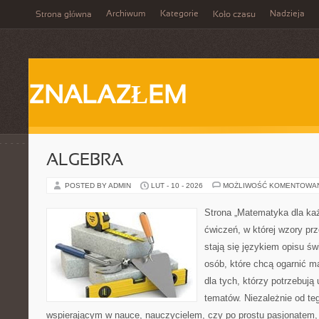
Archiwum
Kategorie
Nadzieja
Strona główna
Koło czasu
ZNALAZŁEM
ALGEBRA
POSTED BY ADMIN
LUT - 10 - 2026
MOŻLIWOŚĆ KOMENTOWA
Strona „Matematyka dla każ
ćwiczeń, w której wzory prz
stają się językiem opisu świ
osób, które chcą ogarnić m
dla tych, którzy potrzebują
tematów. Niezależnie od te
wspierającym w nauce, nauczycielem, czy po prostu pasjonatem, 