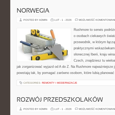
NORWEGIA
POSTED BY ADMIN
LUT - 1 - 2026
MOŻLIWOŚĆ KOMENTOWAN
Rushmore to serwis podróżn
o osobach ciekawych świata
przewodnik, w którym łączą 
praktycznymi wskazówkami.
słonecznej Iberii, kraju wina
Czech, znajdziesz tu wielo
jak zorganizować wyjazd od A do Z. Na Rushmore najważniejsze j
powstają tak, by pomagać zarówno osobom, które lubią planować c
CATEGORIES:
REMONTY I MODERNIZACJE
ROZWÓJ PRZEDSZKOLAKÓW
POSTED BY ADMIN
LUT - 1 - 2026
MOŻLIWOŚĆ KOMENTOWAN