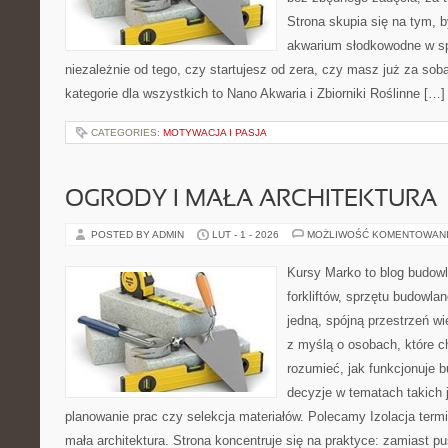
Strona skupia się na tym, 
akwarium słodkowodne w s
niezależnie od tego, czy startujesz od zera, czy masz już za sob
kategorie dla wszystkich to Nano Akwaria i Zbiorniki Roślinne […]
CATEGORIES:
MOTYWACJA I PASJA
OGRODY I MAŁA ARCHITEKTURA
POSTED BY ADMIN
LUT - 1 - 2026
MOŻLIWOŚĆ KOMENTOWAN
Kursy Marko to blog budowl
forkliftów, sprzętu budowla
jedną, spójną przestrzeń w
z myślą o osobach, które c
rozumieć, jak funkcjonuje 
decyzje w tematach takich 
planowanie prac czy selekcja materiałów. Polecamy Izolacja termi
mała architektura. Strona koncentruje się na praktyce: zamiast p