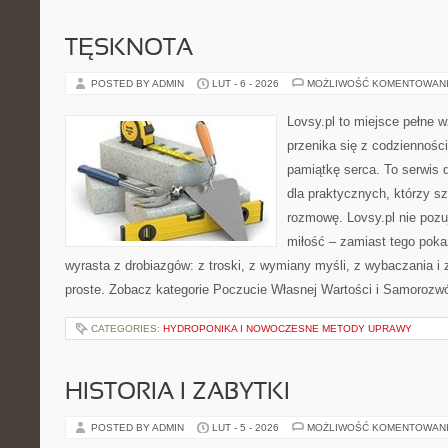
TĘSKNOTA
POSTED BY ADMIN
LUT - 6 - 2026
MOŻLIWOŚĆ KOMENTOWAN
Lovsy.pl to miejsce pełne 
przenika się z codziennośc
pamiątkę serca. To serwis 
dla praktycznych, którzy s
rozmowę. Lovsy.pl nie poz
miłość – zamiast tego poka
wyrasta z drobiazgów: z troski, z wymiany myśli, z wybaczania i
proste. Zobacz kategorie Poczucie Własnej Wartości i Samorozw
CATEGORIES:
HYDROPONIKA I NOWOCZESNE METODY UPRAWY
HISTORIA I ZABYTKI
POSTED BY ADMIN
LUT - 5 - 2026
MOŻLIWOŚĆ KOMENTOWAN