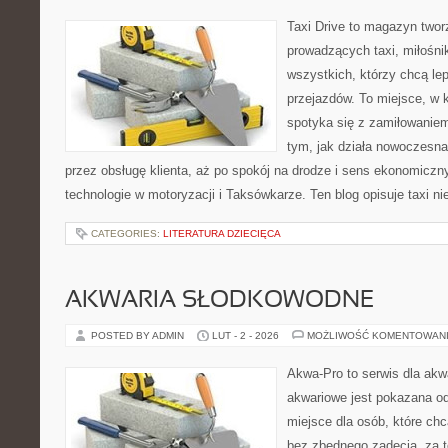
Taxi Drive to magazyn twor
prowadzących taxi, miłośn
wszystkich, którzy chcą lep
przejazdów. To miejsce, w
spotyka się z zamiłowaniem
tym, jak działa nowoczesna
przez obsługę klienta, aż po spokój na drodze i sens ekonomicz
technologie w motoryzacji i Taksówkarze. Ten blog opisuje taxi ni
CATEGORIES:
LITERATURA DZIECIĘCA
AKWARIA SŁODKOWODNE
POSTED BY ADMIN
LUT - 2 - 2026
MOŻLIWOŚĆ KOMENTOWAN
Akwa-Pro to serwis dla ak
akwariowe jest pokazana od
miejsce dla osób, które ch
bez zbędnego zadęcia, za t