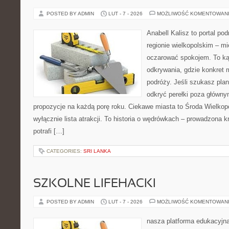
POSTED BY ADMIN
LUT - 7 - 2026
MOŻLIWOŚĆ KOMENTOWAN
Anabell Kalisz to portal po
regionie wielkopolskim – mie
oczarować spokojem. To ką
odkrywania, gdzie konkret 
podróży. Jeśli szukasz pla
odkryć perełki poza główny
propozycje na każdą porę roku. Ciekawe miasta to Środa Wielkopol
wyłącznie lista atrakcji. To historia o wędrówkach – prowadzona 
potrafi […]
CATEGORIES:
SRI LANKA
SZKOLNE LIFEHACKI
POSTED BY ADMIN
LUT - 7 - 2026
MOŻLIWOŚĆ KOMENTOWAN
nasza platforma edukacyjna 