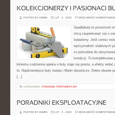
KOLEKCJONERZY I PASJONACI 
POSTED BY ADMIN
LUT - 3 - 2026
MOŻLIWOŚĆ KOMENTOWAN
Spadlabuta to przestrzeń st
chcą zaopiekować się o sw
świadomy. Jeśli cenisz est
wytrzymałość ulubionych pa
co potrzebne do utrzymania
kondycji. To kompleksowe p
któremu codzienna opieka o buty staje się prosta, a efekty widać 
to: Najdziwniejsze buty świata i Marki obuwnicze. Dobre obuwie pot
[…]
CATEGORIES:
PORADNIK PERFUMERYJNY
PORADNIKI EKSPLOATACYJNE
POSTED BY ADMIN
LUT - 3 - 2026
MOŻLIWOŚĆ KOMENTOWAN