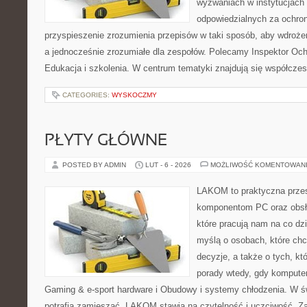
wyzwaniach w instytucjach 
odpowiedzialnych za ochron
przyspieszenie zrozumienia przepisów w taki sposób, aby wdrożen
a jednocześnie zrozumiałe dla zespołów. Polecamy Inspektor Och
Edukacja i szkolenia. W centrum tematyki znajdują się współcze
CATEGORIES:
WYSKOCZMY
PŁYTY GŁÓWNE
POSTED BY ADMIN
LUT - 6 - 2026
MOŻLIWOŚĆ KOMENTOWAN
LAKOM to praktyczna prze
komponentom PC oraz obsłu
które pracują nam na co dz
myślą o osobach, które ch
decyzje, a także o tych, kt
porady wtedy, gdy komputer 
Gaming & e-sport hardware i Obudowy i systemy chłodzenia. W ś
potrafią zamieszać, LAKOM stawia na czytelność i uczciwość. Z