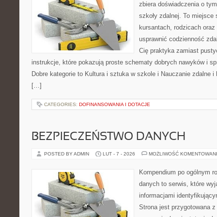
zbiera doświadczenia o tym
szkoły zdalnej. To miejsce
kursantach, rodzicach oraz
usprawnić codzienność zdaln
Cię praktyka zamiast pusty
instrukcje, które pokazują proste schematy dobrych nawyków i s
Dobre kategorie to Kultura i sztuka w szkole i Nauczanie zdalne i
[…]
CATEGORIES:
DOFINANSOWANIA I DOTACJE
BEZPIECZEŃSTWO DANYCH
POSTED BY ADMIN
LUT - 7 - 2026
MOŻLIWOŚĆ KOMENTOWAN
Kompendium po ogólnym ro
danych to serwis, które wy
informacjami identyfikując
Strona jest przygotowana 