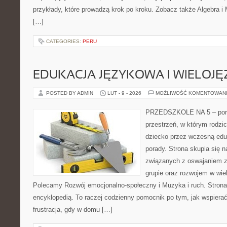
przykłady, które prowadzą krok po kroku. Zobacz także Algebra i
[…]
CATEGORIES:
PERU
EDUKACJA JĘZYKOWA I WIELOJ
POSTED BY ADMIN
LUT - 9 - 2026
MOŻLIWOŚĆ KOMENTOWAN
PRZEDSZKOLE NA 5 – porta
przestrzeń, w którym rodzi
dziecko przez wczesną edu
porady. Strona skupia się
związanych z oswajaniem 
grupie oraz rozwojem w wi
Polecamy Rozwój emocjonalno-społeczny i Muzyka i ruch. Strona 
encyklopedią. To raczej codzienny pomocnik po tym, jak wspierać
frustracja, gdy w domu […]