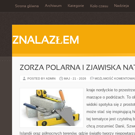
Archiwum
Kategorie
Nadzieja
Strona główna
Koło czasu
ZNALAZŁEM
ZORZA POLARNA I ZJAWISKA NA
POSTED BY ADMIN
MAJ - 21 - 2026
MOŻLIWOŚĆ KOMENTOWA
kraje nordyckie to przestrze
marzące o podróżach. To o
widoki spotyka się z prosto
może stać się inspirującą h
tej tematyce jest czytelną 
chcą zrozumieć Danii, Szwec
Islandii oraz północnych terenów, gdzie światło tworzy niepowtarz