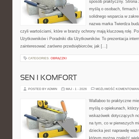
sposób praktyczny. Strona 
myślą o osobach, firmach i 
solidnego wsparcia w zakr
nazwa marka Twierdza budz
czyli wartościami, które w branży ochrony mają kluczową rolę. Po
Użytkowników i Poradniki dla Użytkowników. To prezentacja inter
zainteresować zarówno przedsiębiorców, jak […]
CATEGORIES:
OBRĄCZKI
SEN I KOMFORT
POSTED BY ADMIN
MAJ - 1 - 2026
MOŻLIWOŚĆ KOMENTOWAN
Wallaboo to praktyczne mie
myślą o opiekunach, którz
wskazówek dotyczących now
na tym, co w pierwszych mi
dziecka jest naprawdę ważn
którym można znaleźć wiel