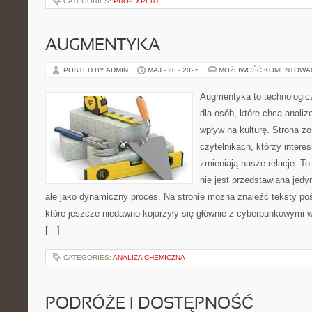
CATEGORIES:
PRO-EXPERT
AUGMENTYKA
POSTED BY ADMIN
MAJ - 20 - 2026
MOŻLIWOŚĆ KOMENTOWA
Augmentyka to technologicz
dla osób, które chcą analiz
wpływ na kulturę. Strona z
czytelnikach, którzy intere
zmieniają nasze relacje. T
nie jest przedstawiana jedy
ale jako dynamiczny proces. Na stronie można znaleźć teksty p
które jeszcze niedawno kojarzyły się głównie z cyberpunkowymi wi
[…]
CATEGORIES:
ANALIZA CHEMICZNA
PODRÓŻE I DOSTĘPNOŚĆ