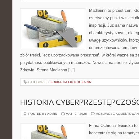
Madlennn to przestrzeń, kt
estetyczny punkt w sieci d
inspiracji. Już sama nazwa
charakterystycznym, dlate
uwagę użytkowników, którzy
do prezentowania tematów. 
zbiór treści, lecz uporządkowana przestrzeń, w której ważne są za
przydatność publikowanych materiałów. Nowości na stronie: Życie 
Zdrowie. Strona Madlennn […]
CATEGORIES:
EDUKACJA EKOLOGICZNA
HISTORIA CYBERPRZESTĘPCZOŚC
POSTED BY ADMIN
MAJ - 2 - 2026
MOŻLIWOŚĆ KOMENTOWAN
Firma Ochrona Twierdza to s
koncentruje się na tematyc