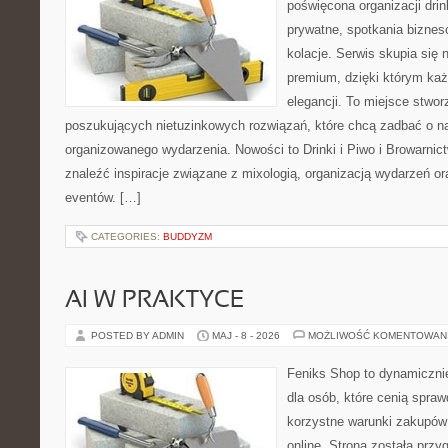
poświęcona organizacji dri
prywatne, spotkania biznes
kolacje. Serwis skupia się n
premium, dzięki którym każ
elegancji. To miejsce stwor
poszukujących nietuzinkowych rozwiązań, które chcą zadbać o 
organizowanego wydarzenia. Nowości to Drinki i Piwo i Browarnic
znaleźć inspiracje związane z mixologią, organizacją wydarzeń o
eventów. […]
CATEGORIES:
BUDDYZM
AI W PRAKTYCE
POSTED BY ADMIN
MAJ - 8 - 2026
MOŻLIWOŚĆ KOMENTOWAN
Feniks Shop to dynamicznie
dla osób, które cenią spra
korzystne warunki zakupó
online. Strona została prz