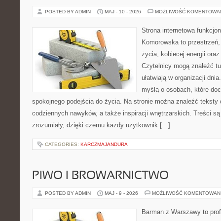
POSTED BY ADMIN
MAJ - 10 - 2026
MOŻLIWOŚĆ KOMENTOWA
Strona internetowa funkcjo
Komorowska to przestrzeń, 
życia, kobiecej energii ora
Czytelnicy mogą znaleźć tut
ułatwiają w organizacji dni
myślą o osobach, które doce
spokojnego podejścia do życia. Na stronie można znaleźć teksty d
codziennych nawyków, a także inspiracji wnętrzarskich. Treści s
zrozumiały, dzięki czemu każdy użytkownik […]
CATEGORIES:
KARCZMAJANDURA
PIWO I BROWARNICTWO
POSTED BY ADMIN
MAJ - 9 - 2026
MOŻLIWOŚĆ KOMENTOWAN
Barman z Warszawy to profe