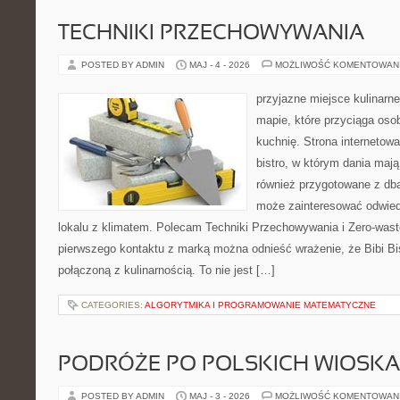
TECHNIKI PRZECHOWYWANIA
POSTED BY ADMIN
MAJ - 4 - 2026
MOŻLIWOŚĆ KOMENTOWAN
przyjazne miejsce kulinarne
mapie, które przyciąga os
kuchnię. Strona internetowa
bistro, w którym dania mają
również przygotowane z dbał
może zainteresować odwie
lokalu z klimatem. Polecam Techniki Przechowywania i Zero-wast
pierwszego kontaktu z marką można odnieść wrażenie, że Bibi Bi
połączoną z kulinarnością. To nie jest […]
CATEGORIES:
ALGORYTMIKA I PROGRAMOWANIE MATEMATYCZNE
PODRÓŻE PO POLSKICH WIOSK
POSTED BY ADMIN
MAJ - 3 - 2026
MOŻLIWOŚĆ KOMENTOWAN