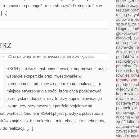
dumę: „zrobi
wiele rzeczy
osta: prawo ma pomagać, a nie straszyć. Dlatego treści w
rezultat prac
 […]
realną satys
zdrowiem R
sprawia, że 
Długie skła
glukozowo-f
niepokój, z
domu pozwal
TRZ
naprawdę tra
cukier, tłus
produktów pe
STYLIZACJE
026
MOŻLIWOŚĆ KOMENTOWANIA
ZOSTAŁA WYŁĄCZONA
WNĘTRZ
radykalnych 
przepisy. Co
RSGN.pl to wszechstronny serwis, który prowadzi przez
tylko w trad
również odw
wsparcie eksperckie oraz inwestowanie w
tematyczny
nieruchomości od pierwszego kroku do finalizacji. To
porady diete
w jednym mi
miejsce stworzone dla osób, które chcą podejmować
kontra wiec
przemyślane decyzje: czy to przy kupnie pierwszego
również ma 
dostawą moż
lokum, czy przy tworzeniu portfela projektów na
perspektywi
domowego bu
zrost wartości. Sednem RSGN.pl jest praktyka połączona z
w domu – np.
ików znajdziesz tu konkretne kroki, checklisty i schematy,
zjeść kilka 
za ułamek ce
 do realizacji. […]
zawsze jest
składników 