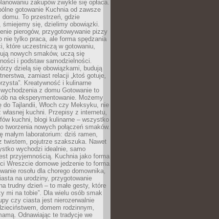
lanowaniu zakupów zwykle się opłaca.
spólne gotowanie Kuchnia od zawsze
 domu. To przestrzeń, gdzie
 śmiejemy się, dzielimy obowiązki.
enie pierogów, przygotowywanie pizzy
to nie tylko praca, ale forma spędzania
i, które uczestniczą w gotowaniu,
óbują nowych smaków, uczą się
ności i podstaw samodzielności.
tórzy dzielą się obowiązkami, budują
tnerstwa, zamiast relacji „ktoś gotuje,
orzysta”. Kreatywność i kulinarne
 wychodzenia z domu Gotowanie to
sób na eksperymentowanie. Możemy
ę do Tajlandii, Włoch czy Meksyku, nie
własnej kuchni. Przepisy z internetu,
fów kuchni, blogi kulinarne – wszystko
 do tworzenia nowych połączeń smaków.
ę małym laboratorium: dziś ramen,
i z twistem, pojutrze szakszuka. Nawet
zystko wychodzi idealnie, samo
est przyjemnością. Kuchnia jako forma
ości Wreszcie domowe jedzenie to forma
owanie rosołu dla chorego domownika,
iasta na urodziny, przygotowanie
a trudny dzień – to małe gesty, które
y mi na tobie”. Dla wielu osób smak
upy czy ciasta jest nierozerwalnie
dzieciństwem, domem rodzinnym,
mamą. Odnawiając te tradycje we