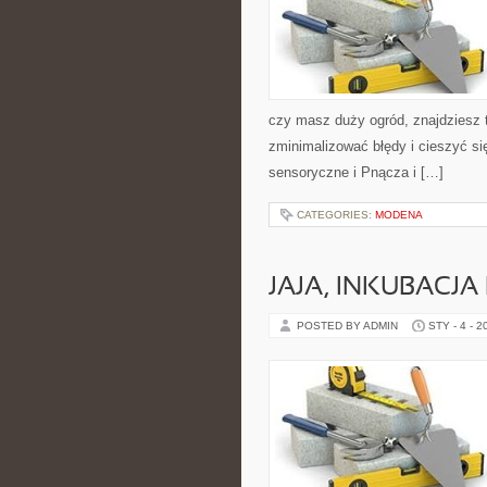
czy masz duży ogród, znajdziesz t
zminimalizować błędy i cieszyć s
sensoryczne i Pnącza i […]
CATEGORIES:
MODENA
JAJA, INKUBACJA
POSTED BY ADMIN
STY - 4 - 2