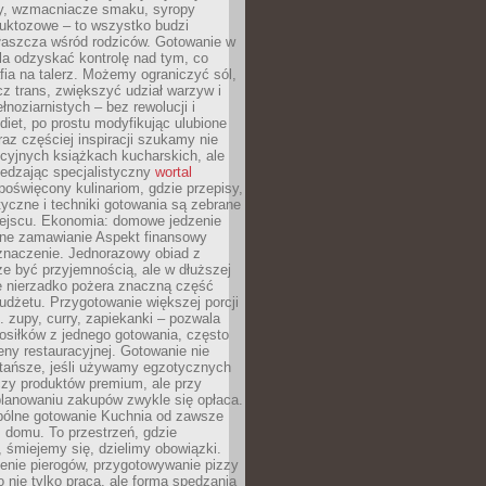
dy, wzmacniacze smaku, syropy
ruktozowe – to wszystko budzi
właszcza wśród rodziców. Gotowanie w
a odzyskać kontrolę nad tym, co
fia na talerz. Możemy ograniczyć sól,
zcz trans, zwiększyć udział warzyw i
łnoziarnistych – bez rewolucji i
diet, po prostu modyfikując ulubione
raz częściej inspiracji szukamy nie
ycyjnych książkach kucharskich, ale
iedzając specjalistyczny
wortal
poświęcony kulinariom, gdzie przepisy,
tyczne i techniki gotowania są zebrane
ejscu. Ekonomia: domowe jedzenie
zne zamawianie Aspekt finansowy
znaczenie. Jednorazowy obiad z
e być przyjemnością, ale w dłuższej
e nierzadko pożera znaczną część
dżetu. Przygotowanie większej porcji
 zupy, curry, zapiekanki – pozwala
posiłków z jednego gotowania, często
ny restauracyjnej. Gotowanie nie
 tańsze, jeśli używamy egzotycznych
czy produktów premium, ale przy
lanowaniu zakupów zwykle się opłaca.
spólne gotowanie Kuchnia od zawsze
 domu. To przestrzeń, gdzie
 śmiejemy się, dzielimy obowiązki.
enie pierogów, przygotowywanie pizzy
to nie tylko praca, ale forma spędzania