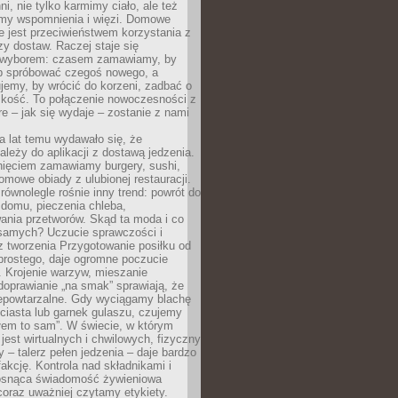
ni, nie tylko karmimy ciało, ale też
my wspomnienia i więzi. Domowe
e jest przeciwieństwem korzystania z
czy dostaw. Raczej staje się
wyborem: czasem zamawiamy, by
b spróbować czegoś nowego, a
jemy, by wrócić do korzeni, zadbać o
iskość. To połączenie nowoczesności z
óre – jak się wydaje – zostanie z nami
a lat temu wydawało się, że
ależy do aplikacji z dostawą jedzenia.
nięciem zamawiamy burgery, sushi,
mowe obiady z ulubionej restauracji.
wnolegle rośnie inny trend: powrót do
 domu, pieczenia chleba,
ania przetworów. Skąd ta moda i co
samych? Uczucie sprawczości i
z tworzenia Przygotowanie posiłku od
prostego, daje ogromne poczucie
 Krojenie warzyw, mieszanie
doprawianie „na smak” sprawiają, że
iepowtarzalne. Gdy wyciągamy blachę
ciasta lub garnek gulaszu, czujemy
łem to sam”. W świecie, w którym
 jest wirtualnych i chwilowych, fizyczny
y – talerz pełen jedzenia – daje bardzo
fakcję. Kontrola nad składnikami i
osnąca świadomość żywieniowa
coraz uważniej czytamy etykiety.