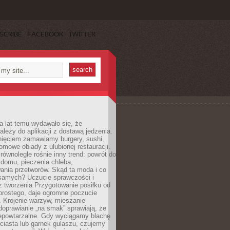
SCRIBE
FACEBOOK
TWITTER
a lat temu wydawało się, że
ależy do aplikacji z dostawą jedzenia.
nięciem zamawiamy burgery, sushi,
mowe obiady z ulubionej restauracji.
wnolegle rośnie inny trend: powrót do
 domu, pieczenia chleba,
ania przetworów. Skąd ta moda i co
samych? Uczucie sprawczości i
z tworzenia Przygotowanie posiłku od
prostego, daje ogromne poczucie
 Krojenie warzyw, mieszanie
doprawianie „na smak” sprawiają, że
iepowtarzalne. Gdy wyciągamy blachę
ciasta lub garnek gulaszu, czujemy