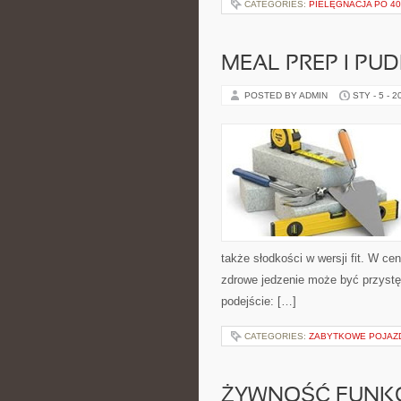
CATEGORIES:
PIELĘGNACJA PO 40. 
MEAL PREP I PU
POSTED BY ADMIN
STY - 5 - 2
także słodkości w wersji fit. W c
zdrowe jedzenie może być przystę
podejście: […]
CATEGORIES:
ZABYTKOWE POJAZ
ŻYWNOŚĆ FUNK