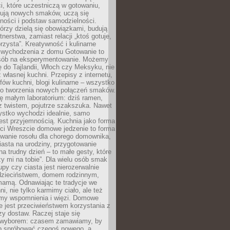
i, które uczestniczą w gotowaniu,
óbują nowych smaków, uczą się
ności i podstaw samodzielności.
tórzy dzielą się obowiązkami, budują
tnerstwa, zamiast relacji „ktoś gotuje,
orzysta”. Kreatywność i kulinarne
 wychodzenia z domu Gotowanie to
sób na eksperymentowanie. Możemy
ę do Tajlandii, Włoch czy Meksyku, nie
własnej kuchni. Przepisy z internetu,
fów kuchni, blogi kulinarne – wszystko
 do tworzenia nowych połączeń smaków.
ę małym laboratorium: dziś ramen,
i z twistem, pojutrze szakszuka. Nawet
zystko wychodzi idealnie, samo
est przyjemnością. Kuchnia jako forma
ości Wreszcie domowe jedzenie to forma
owanie rosołu dla chorego domownika,
iasta na urodziny, przygotowanie
a trudny dzień – to małe gesty, które
y mi na tobie”. Dla wielu osób smak
upy czy ciasta jest nierozerwalnie
dzieciństwem, domem rodzinnym,
mamą. Odnawiając te tradycje we
ni, nie tylko karmimy ciało, ale też
my wspomnienia i więzi. Domowe
e jest przeciwieństwem korzystania z
czy dostaw. Raczej staje się
wyborem: czasem zamawiamy, by
b spróbować czegoś nowego, a