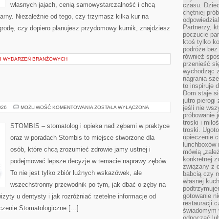
własnych jajach, cenią samowystarczalność i chcą
czasu. Dziec
chętniej pr
ny. Niezależnie od tego, czy trzymasz kilka kur na
odpowiedzial
Partnerzy, k
rodę, czy dopiero planujesz przydomowy kurnik, znajdziesz
poczucie par
ktoś tylko k
podróże bez
również spo
 I WYDARZEŃ BRANŻOWYCH
przenieść si
wychodząc z 
nagrania sze
to inspiruje
Dom staje si
jutro pierog
INNA
jeśli nie ws
026
MOŻLIWOŚĆ KOMENTOWANIA
ZOSTAŁA WYŁĄCZONA
TEMATYKA
próbowanie j
troski i mił
STOMBIS – stomatolog i opieka nad zębami w praktyce
troski. Ugot
upieczenie c
oraz w poradach Stombis to miejsce stworzone dla
lunchboxów n
osób, które chcą zrozumieć zdrowie jamy ustnej i
mówią „zależ
konkretnej z
podejmować lepsze decyzje w temacie naprawy zębów.
związany z 
To nie jest tylko zbiór luźnych wskazówek, ale
babcią czy 
własnej kuch
wszechstronny przewodnik po tym, jak dbać o zęby na
podtrzymuje
gotowanie ni
izyty u dentysty i jak rozróżniać rzetelne informacje od
restauracji 
eczenie Stomatologiczne […]
świadomym 
odpocząć lu