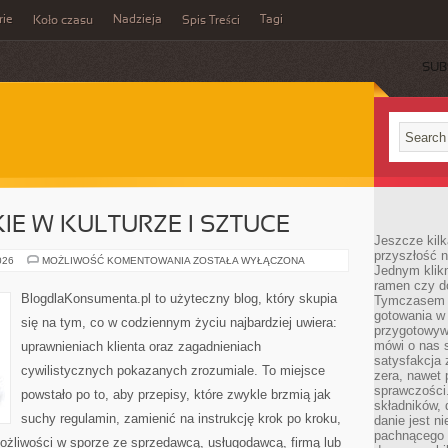
rie
Nadzieja
Tagi
Koło czasu
Spis Treści
SUB
E W KULTURZE I SZTUCE
Jeszcze kilk
przyszłość n
PRAWO
026
MOŻLIWOŚĆ KOMENTOWANIA
ZOSTAŁA WYŁĄCZONA
Jednym klik
AUTORSKIE
W
ramen czy do
KULTURZE
BlogdlaKonsumenta.pl to użyteczny blog, który skupia
Tymczasem ró
I
gotowania w
SZTUCE
się na tym, co w codziennym życiu najbardziej uwiera:
przygotowyw
mówi o nas 
uprawnieniach klienta oraz zagadnieniach
satysfakcja 
cywilistycznych pokazanych zrozumiale. To miejsce
zera, nawet 
sprawczości.
powstało po to, aby przepisy, które zwykle brzmią jak
składników, 
suchy regulamin, zamienić na instrukcję krok po kroku,
danie jest n
pachnącego 
ożliwości w sporze ze sprzedawcą, usługodawcą, firmą lub