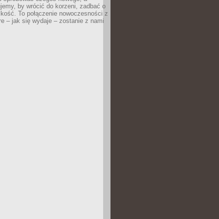
jemy, by wrócić do korzeni, zadbać o
iskość. To połączenie nowoczesności z
óre – jak się wydaje – zostanie z nami