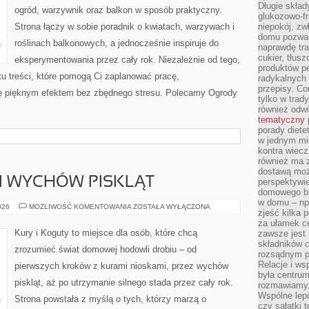
Długie skła
ogród, warzywnik oraz balkon w sposób praktyczny.
glukozowo-f
Strona łączy w sobie poradnik o kwiatach, warzywach i
niepokój, z
domu pozwal
roślinach balkonowych, a jednocześnie inspiruje do
naprawdę tra
cukier, tłus
eksperymentowania przez cały rok. Niezależnie od tego,
produktów pe
u treści, które pomogą Ci zaplanować pracę,
radykalnych 
przepisy. Co
ię pięknym efektem bez zbędnego stresu. Polecamy Ogrody
tylko w trad
również odw
tematyczny
porady diete
w jednym mi
kontra wiec
również ma 
dostawą moż
 I WYCHÓW PISKLĄT
perspektywi
domowego bu
w domu – np.
JAJA,
026
MOŻLIWOŚĆ KOMENTOWANIA
ZOSTAŁA WYŁĄCZONA
zjeść kilka 
INKUBACJA
I
za ułamek ce
WYCHÓW
Kury i Koguty to miejsce dla osób, które chcą
zawsze jest
PISKLĄT
składników 
zrozumieć świat domowej hodowli drobiu – od
rozsądnym p
Relacje i w
pierwszych kroków z kurami nioskami, przez wychów
była centrum
piskląt, aż po utrzymanie silnego stada przez cały rok.
rozmawiamy,
Wspólne lepi
Strona powstała z myślą o tych, którzy marzą o
czy sałatki 