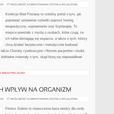
ZDROWIE
026
MOŻLIWOŚĆ KOMENTOWANIA
ZOSTAŁA WYŁĄCZONA
SENIORÓW
Korekcja Wad Postawy to rzetelny portal o tym, jak
poprawiać ustawienie sylwetki poprzez trening
terapeutyczny, usprawnianie oraz fizjoterapię. To
miejsce powstało z myślą o osobach, które czują, że
ich tułów domagają się wsparcia, a także o tych, którzy
chcą działać bezpiecznie i metodycznie budować
 także Choroby cywilizacyjne i Historie pacjentów i studia
 dokładne materiały o tym, skąd biorą się nieprawidłowe
G MIĘDZYRELIGIJNY
CH WPŁYW NA ORGANIZM
SUPLEMENTY
026
MOŻLIWOŚĆ KOMENTOWANIA
ZOSTAŁA WYŁĄCZONA
I
ICH
WPŁYW
Fitness Station to nowoczesna baza wiedzy dla osób,
NA
ORGANIZM