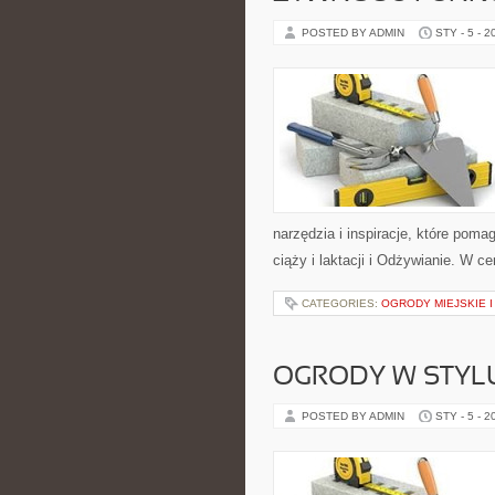
POSTED BY ADMIN
STY - 5 - 2
narzędzia i inspiracje, które pomag
ciąży i laktacji i Odżywianie. W c
CATEGORIES:
OGRODY MIEJSKIE 
OGRODY W STYL
POSTED BY ADMIN
STY - 5 - 2