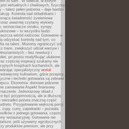
łem to sam”. W świecie, w którym
 jest wirtualnych i chwilowych, fizyczny
y – talerz pełen jedzenia – daje bardzo
fakcję. Kontrola nad składnikami i
osnąca świadomość żywieniowa
coraz uważniej czytamy etykiety.
dy, wzmacniacze smaku, syropy
ruktozowe – to wszystko budzi
właszcza wśród rodziców. Gotowanie w
a odzyskać kontrolę nad tym, co
fia na talerz. Możemy ograniczyć sól,
zcz trans, zwiększyć udział warzyw i
łnoziarnistych – bez rewolucji i
diet, po prostu modyfikując ulubione
raz częściej inspiracji szukamy nie
ycyjnych książkach kucharskich, ale
iedzając specjalistyczny
wortal
poświęcony kulinariom, gdzie przepisy,
tyczne i techniki gotowania są zebrane
ejscu. Ekonomia: domowe jedzenie
zne zamawianie Aspekt finansowy
znaczenie. Jednorazowy obiad z
e być przyjemnością, ale w dłuższej
e nierzadko pożera znaczną część
dżetu. Przygotowanie większej porcji
 zupy, curry, zapiekanki – pozwala
posiłków z jednego gotowania, często
ny restauracyjnej. Gotowanie nie
 tańsze, jeśli używamy egzotycznych
czy produktów premium, ale przy