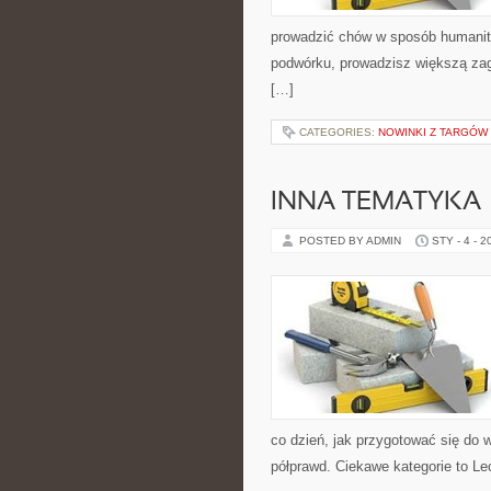
prowadzić chów w sposób humanitar
podwórku, prowadzisz większą zag
[…]
CATEGORIES:
NOWINKI Z TARGÓW
INNA TEMATYKA
POSTED BY ADMIN
STY - 4 - 2
co dzień, jak przygotować się do w
półprawd. Ciekawe kategorie to L