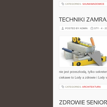
CATEGORIES:
SAUNAWADOWICE
TECHNIKI ZAMRA
POSTED BY ADMIN
STY - 4 - 2
nie jest przeszkodą, tylko sekret
ciekawe to Lody a zdrowie i Lody w
CATEGORIES:
ARCHITEKTURA
ZDROWIE SENIO