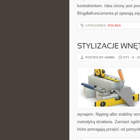
kontrahentem. Idea strony jest pr
BlogdlaKonsumenta.pl opierają się
CATEGORIES:
POLSKA
STYLIZACJE WNĘ
POSTED BY ADMIN
STY - 6 - 2
wynajem, flipping albo stabilny w
metodyką działania. Zamiast ogóln
które pomagają przejść od pomysłu