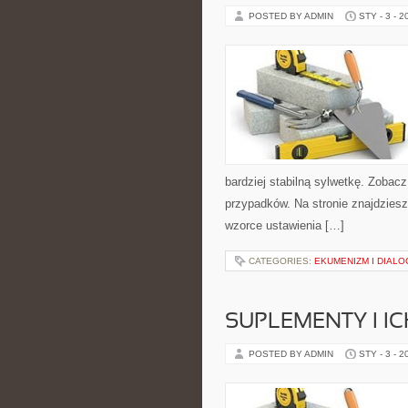
POSTED BY ADMIN
STY - 3 - 2
bardziej stabilną sylwetkę. Zobacz
przypadków. Na stronie znajdziesz
wzorce ustawienia […]
CATEGORIES:
EKUMENIZM I DIALO
SUPLEMENTY I I
POSTED BY ADMIN
STY - 3 - 2