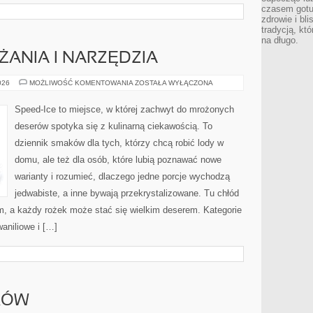
czasem gotu
zdrowie i bl
tradycją, kt
na długo.
ŻANIA I NARZĘDZIA
TECHNIKI
026
MOŻLIWOŚĆ KOMENTOWANIA
ZOSTAŁA WYŁĄCZONA
ZAMRAŻANIA
I
NARZĘDZIA
Speed-Ice to miejsce, w której zachwyt do mrożonych
deserów spotyka się z kulinarną ciekawością. To
dziennik smaków dla tych, którzy chcą robić lody w
domu, ale też dla osób, które lubią poznawać nowe
warianty i rozumieć, dlaczego jedne porcje wychodzą
jedwabiste, a inne bywają przekrystalizowane. Tu chłód
em, a każdy rożek może stać się wielkim deserem. Kategorie
aniliowe i […]
RÓW