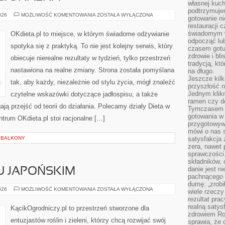
własnej kuch
podtrzymuje
ŻYWNOŚĆ
026
MOŻLIWOŚĆ KOMENTOWANIA
ZOSTAŁA WYŁĄCZONA
gotowanie ni
FUNKCJONALNA
restauracji 
świadomym 
OKdieta.pl to miejsce, w którym świadome odżywianie
odpocząć lu
spotyka się z praktyką. To nie jest kolejny serwis, który
czasem gotu
zdrowie i bl
obiecuje nierealne rezultaty w tydzień, tylko przestrzeń
tradycją, kt
nastawiona na realne zmiany. Strona została pomyślana
na długo.
Jeszcze kilk
tak, aby każdy, niezależnie od stylu życia, mógł znaleźć
przyszłość n
Jednym klik
czytelne wskazówki dotyczące jadłospisu, a także
ramen czy do
ają przejść od teorii do działania. Polecamy działy Dieta w
Tymczasem ró
gotowania w
entrum OKdieta.pl stoi racjonalne […]
przygotowyw
mówi o nas 
I BALKONY
satysfakcja 
zera, nawet 
sprawczości.
składników, 
danie jest n
U JAPOŃSKIM
pachnącego 
dumę: „zrobi
OGRODY
026
MOŻLIWOŚĆ KOMENTOWANIA
ZOSTAŁA WYŁĄCZONA
wiele rzeczy
W
rezultat prac
STYLU
JAPOŃSKIM
realną satys
KącikOgrodniczy.pl to przestrzeń stworzone dla
zdrowiem R
entuzjastów roślin i zieleni, którzy chcą rozwijać swój
sprawia, że 