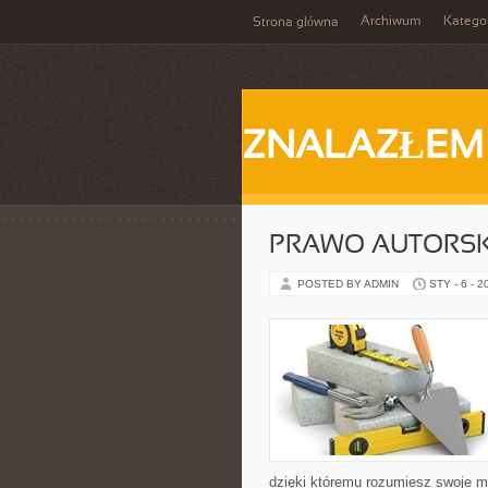
Archiwum
Katego
Strona główna
ZNALAZŁEM
PRAWO AUTORSKI
POSTED BY ADMIN
STY - 6 - 2
dzięki któremu rozumiesz swoje m