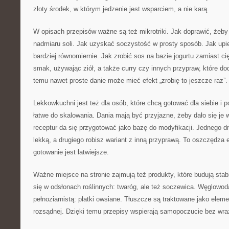
złoty środek, w którym jedzenie jest wsparciem, a nie karą.
W opisach przepisów ważne są też mikrotriki. Jak doprawić, żeby
nadmiaru soli. Jak uzyskać soczystość w prosty sposób. Jak upi
bardziej równomiernie. Jak zrobić sos na bazie jogurtu zamiast c
smak, używając ziół, a także curry czy innych przypraw, które dod
temu nawet proste danie może mieć efekt „zrobię to jeszcze raz”.
Lekkowkuchni jest też dla osób, które chcą gotować dla siebie i p
łatwe do skalowania. Dania mają być przyjazne, żeby dało się je 
receptur da się przygotować jako bazę do modyfikacji. Jednego dn
lekką, a drugiego robisz wariant z inną przyprawą. To oszczędza e
gotowanie jest łatwiejsze.
Ważne miejsce na stronie zajmują też produkty, które budują stabi
się w odsłonach roślinnych: twaróg, ale też soczewica. Węglowo
pełnoziarnistą: płatki owsiane. Tłuszcze są traktowane jako ele
rozsądnej. Dzięki temu przepisy wspierają samopoczucie bez wraż