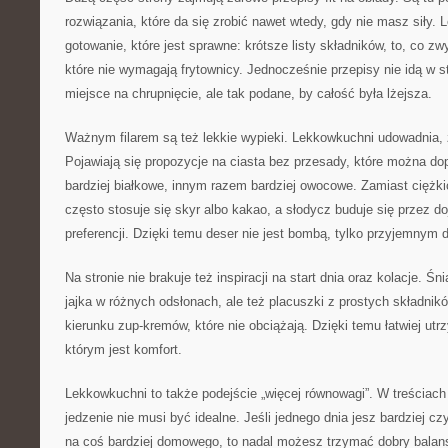
rozwiązania, które da się zrobić nawet wtedy, gdy nie masz siły.
gotowanie, które jest sprawne: krótsze listy składników, to, co 
które nie wymagają frytownicy. Jednocześnie przepisy nie idą w st
miejsce na chrupnięcie, ale tak podane, by całość była lżejsza.
Ważnym filarem są też lekkie wypieki. Lekkowkuchni udowadnia,
Pojawiają się propozycje na ciasta bez przesady, które można do
bardziej białkowe, innym razem bardziej owocowe. Zamiast ciężki
często stosuje się skyr albo kakao, a słodycz buduje się przez do
preferencji. Dzięki temu deser nie jest bombą, tylko przyjemnym 
Na stronie nie brakuje też inspiracji na start dnia oraz kolacje. Ś
jajka w różnych odsłonach, ale też placuszki z prostych składnik
kierunku zup-kremów, które nie obciążają. Dzięki temu łatwiej ut
którym jest komfort.
Lekkowkuchni to także podejście „więcej równowagi”. W treściach 
jedzenie nie musi być idealne. Jeśli jednego dnia jesz bardziej c
na coś bardziej domowego, to nadal możesz trzymać dobry balan