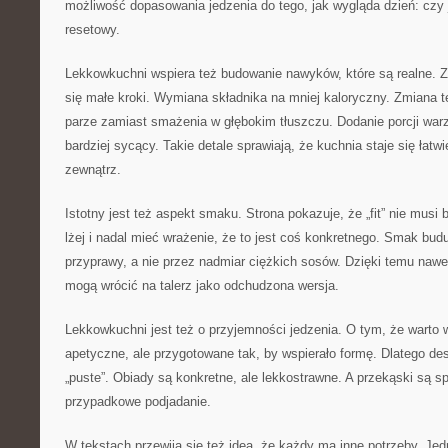
możliwość dopasowania jedzenia do tego, jak wygląda dzień: czy 
resetowy.
Lekkowkuchni wspiera też budowanie nawyków, które są realne. Za
się małe kroki. Wymiana składnika na mniej kaloryczny. Zmiana t
parze zamiast smażenia w głębokim tłuszczu. Dodanie porcji warz
bardziej sycący. Takie detale sprawiają, że kuchnia staje się łatw
zewnątrz.
Istotny jest też aspekt smaku. Strona pokazuje, że „fit” nie musi
lżej i nadal mieć wrażenie, że to jest coś konkretnego. Smak bud
przyprawy, a nie przez nadmiar ciężkich sosów. Dzięki temu nawet
mogą wrócić na talerz jako odchudzona wersja.
Lekkowkuchni jest też o przyjemności jedzenia. O tym, że warto w
apetyczne, ale przygotowane tak, by wspierało formę. Dlatego dese
„puste”. Obiady są konkretne, ale lekkostrawne. A przekąski są s
przypadkowe podjadanie.
W tekstach przewija się też idea, że każdy ma inne potrzeby. Jedn