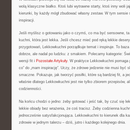
wolą klasyczne białko. Ktoś lubi wytrawne starty, ktoś inny woli j
kierunki, by każdy mógł zbudować własny zestaw. W tym sensie s
inspiracji.
Jeśli myślisz o gotowaniu jako o czymś, co ma być sensowne, ta 
kuchni, która jest lekka. Jeśli chcesz mieć pod ręką lekkie deser
przygotowań, Lekkowkuchni porządkuje temat i inspiruje. To baza 
dobrze, ale nadal po ludzku: z smakiem. Polecamy kategorie: Świ
wersji fit i
Pozostałe Artykuły
. W praktyce Lekkowkuchni pomaga p
co” do „mam inspirację”. Uczy, że zdrowe jedzenie nie musi być 
smaczne. Pokazuje, jak tworzyć posiłki, które są bardziej fit, a 
właśnie dlatego Lekkowkuchni jest nie tylko zbiorem przepisów, 
codzienności.
Na końcu chodzi o jedno: żeby gotować i jeść tak, by czuć się l
lekkie obiady bez wrażenia, że coś tracisz. Żeby codzienna kuchn
jednocześnie satysfakcjonująca. Lekkowkuchni to kierunek dla k
zdrowie w jednym talerzu – dziś, jutro i każdego kolejnego dnia.