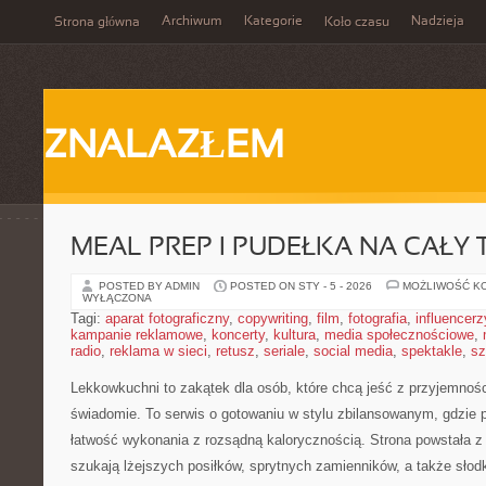
Archiwum
Kategorie
Nadzieja
Strona główna
Koło czasu
ZNALAZŁEM
MEAL PREP I PUDEŁKA NA CAŁY 
POSTED BY ADMIN
POSTED ON STY - 5 - 2026
MOŻLIWOŚĆ K
WYŁĄCZONA
Tagi:
aparat fotograficzny
,
copywriting
,
film
,
fotografia
,
influencerz
kampanie reklamowe
,
koncerty
,
kultura
,
media społecznościowe
,
radio
,
reklama w sieci
,
retusz
,
seriale
,
social media
,
spektakle
,
sz
Lekkowkuchni to zakątek dla osób, które chcą jeść z przyjemnośc
świadomie. To serwis o gotowaniu w stylu zbilansowanym, gdzie 
łatwość wykonania z rozsądną kalorycznością. Strona powstała z 
szukają lżejszych posiłków, sprytnych zamienników, a także słodko