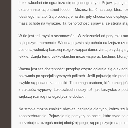
Lekkowkuchni nie ogranicza się do jednego stylu. Pojawiają się 
czasem inspiracje street foodem. Możesz trafić na zupę, która r
idealnego na lato. Są propozycje na dni, gdy chcesz coś ciepłego
masz ochotę na wyraźne. Ta różnorodność sprawia, że strona sta
W tle jest też myśl o sezonowości. W zależności od pory roku m
najlepszym momencie. Wiosną pojawia się ochota na lżejsze rzecz
Jesienią wchodzą bardziej rozgrzewające dania. Zimą przydają si
lekkie. Dzięki temu Lekkowkuchni może wspierać kuchnię, która 
Ważna jest też dostępność: przepisy często opierają się o składni
polowania po specjalistycznych półkach. Jeśli pojawiają się prod
zwykle są podane zamienniki. To pomaga osobom, które chcą jeść 
z zakupów wyprawy. Lekkowkuchni uczy też, jak korzystać z pods
większą różnicę niż egzotyczne dodatki.
Na stronie można znaleźć również inspiracje dla tych, którzy szu
zapotrzebowanie. Pojawiają się pomysły na opcje, które sycą na d
potrzebujesz czegoś mniej obciążającego, są propozycje na proste