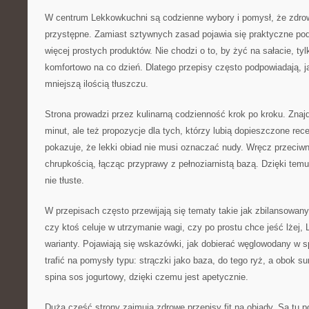
W centrum Lekkowkuchni są codzienne wybory i pomysł, że zdro
przystępne. Zamiast sztywnych zasad pojawia się praktyczne pode
więcej prostych produktów. Nie chodzi o to, by żyć na sałacie, ty
komfortowo na co dzień. Dlatego przepisy często podpowiadają, j
mniejszą ilością tłuszczu.
Strona prowadzi przez kulinarną codzienność krok po kroku. Znaj
minut, ale też propozycje dla tych, którzy lubią dopieszczone re
pokazuje, że lekki obiad nie musi oznaczać nudy. Wręcz przeciw
chrupkością, łącząc przyprawy z pełnoziarnistą bazą. Dzięki temu 
nie tłuste.
W przepisach często przewijają się tematy takie jak zbilansowany
czy ktoś celuje w utrzymanie wagi, czy po prostu chce jeść lżej
warianty. Pojawiają się wskazówki, jak dobierać węglowodany w 
trafić na pomysły typu: strączki jako baza, do tego ryż, a obok s
spina sos jogurtowy, dzięki czemu jest apetycznie.
Dużą część strony zajmują zdrowe przepisy fit na obiady. Są tu 