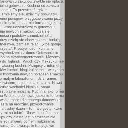
lanowaniu zakupów zwykle się opłaca.
spólne gotowanie Kuchnia od zawsze
 domu. To przestrzeń, gdzie
 śmiejemy się, dzielimy obowiązki.
enie pierogów, przygotowywanie pizzy
to nie tylko praca, ale forma spędzania
i, które uczestniczą w gotowaniu,
óbują nowych smaków, uczą się
ności i podstaw samodzielności.
tórzy dzielą się obowiązkami, budują
tnerstwa, zamiast relacji „ktoś gotuje,
orzysta”. Kreatywność i kulinarne
 wychodzenia z domu Gotowanie to
sób na eksperymentowanie. Możemy
ę do Tajlandii, Włoch czy Meksyku, nie
własnej kuchni. Przepisy z internetu,
fów kuchni, blogi kulinarne – wszystko
 do tworzenia nowych połączeń smaków.
ę małym laboratorium: dziś ramen,
i z twistem, pojutrze szakszuka. Nawet
zystko wychodzi idealnie, samo
est przyjemnością. Kuchnia jako forma
ości Wreszcie domowe jedzenie to forma
owanie rosołu dla chorego domownika,
iasta na urodziny, przygotowanie
a trudny dzień – to małe gesty, które
y mi na tobie”. Dla wielu osób smak
upy czy ciasta jest nierozerwalnie
dzieciństwem, domem rodzinnym,
mamą. Odnawiając te tradycje we