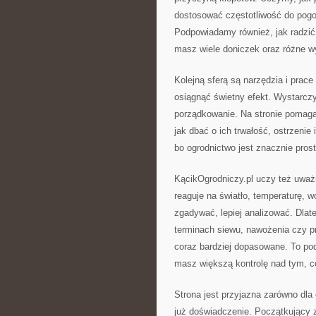
dostosować częstotliwość do pogod
Podpowiadamy również, jak radzić 
masz wiele doniczek oraz różne w
Kolejną sferą są narzędzia i pra
osiągnąć świetny efekt. Wystarczy
porządkowanie. Na stronie pomaga
jak dbać o ich trwałość, ostrzeni
bo ogrodnictwo jest znacznie prost
KącikOgrodniczy.pl uczy też uważn
reaguje na światło, temperaturę, 
zgadywać, lepiej analizować. Dla
terminach siewu, nawożenia czy pr
coraz bardziej dopasowane. To pod
masz większą kontrolę nad tym, co
Strona jest przyjazna zarówno dla 
już doświadczenie. Początkujący 