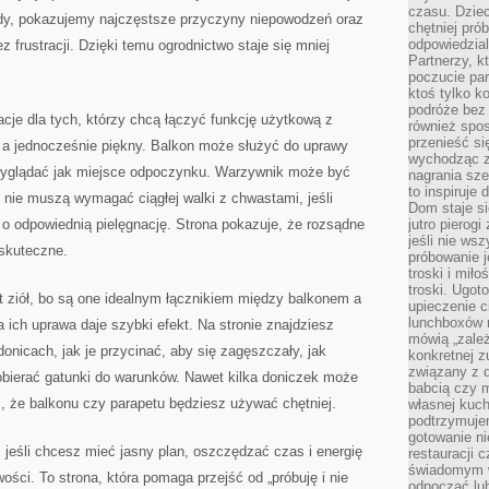
czasu. Dziec
y, pokazujemy najczęstsze przyczyny niepowodzeń oraz
chętniej pr
odpowiedzial
 frustracji. Dzięki temu ogrodnictwo staje się mniej
Partnerzy, k
poczucie par
ktoś tylko k
podróże bez
acje dla tych, którzy chcą łączyć funkcję użytkową z
również spo
przenieść si
 a jednocześnie piękny. Balkon może służyć do uprawy
wychodząc z 
 wyglądać jak miejsce odpoczynku. Warzywnik może być
nagrania sze
to inspiruje
 nie muszą wymagać ciągłej walki z chwastami, jeśli
Dom staje si
o odpowiednią pielęgnację. Strona pokazuje, że rozsądne
jutro pierog
jeśli nie ws
 skuteczne.
próbowanie j
troski i mił
troski. Ugot
t ziół, bo są one idealnym łącznikiem między balkonem a
upieczenie c
lunchboxów n
 ich uprawa daje szybki efekt. Na stronie znajdziesz
mówią „zależ
onicach, jak je przycinać, aby się zagęszczały, jak
konkretnej z
związany z 
bierać gatunki do warunków. Nawet kilka doniczek może
babcią czy 
ć, że balkonu czy parapetu będziesz używać chętniej.
własnej kuch
podtrzymuje
gotowanie ni
, jeśli chcesz mieć jasny plan, oszczędzać czas i energię
restauracji 
świadomym 
ści. To strona, która pomaga przejść od „próbuję i nie
odpocząć lu