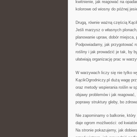
kwitnienie, jak reagować na opada
kolorowe od wiosny do późnej jesie
Drugą, równie ważną częścią Kąc
Jeśli marzysz o własnych plonac
planowanie upraw, dobór miejsca, p
Podpowiadamy, jak przygotować ro
rośliny i jak prowadzić je tak, by 
ułatwiają organizację prac w warz
W warzywach liczy się nie tylko wys
KącikOgrodniczy.pl dużą wagę prz
oraz metody wspierania roślin w 
objawy problemów i jak reagować, 
poprawy struktury gleby, bo zdrow
Nie zapominamy o balkonie, który 
daje ogrom możliwości: od kwiató
Na stronie pokazujemy, jak dobiera