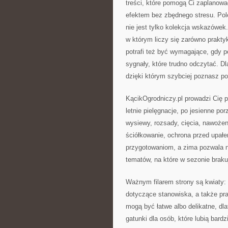
treści, które pomogą Ci zaplanowa
efektem bez zbędnego stresu. P
nie jest tylko kolekcja wskazówek
w którym liczy się zarówno prakty
potrafi też być wymagające, gdy po
sygnały, które trudno odczytać. Dl
dzięki którym szybciej poznasz po
KącikOgrodniczy.pl prowadzi Cię 
letnie pielęgnacje, po jesienne po
wysiewy, rozsady, cięcia, nawożeni
ściółkowanie, ochrona przed upałe
przygotowaniom, a zima pozwala n
tematów, na które w sezonie braku
Ważnym filarem strony są kwiaty: 
dotyczące stanowiska, a także pr
mogą być łatwe albo delikatne, dl
gatunki dla osób, które lubią bard