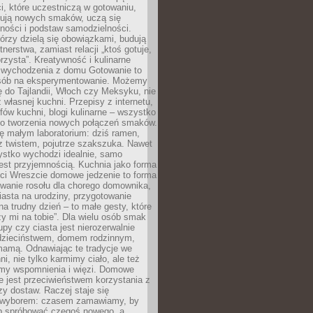
i, które uczestniczą w gotowaniu,
óbują nowych smaków, uczą się
ności i podstaw samodzielności.
tórzy dzielą się obowiązkami, budują
tnerstwa, zamiast relacji „ktoś gotuje,
orzysta”. Kreatywność i kulinarne
 wychodzenia z domu Gotowanie to
sób na eksperymentowanie. Możemy
ę do Tajlandii, Włoch czy Meksyku, nie
własnej kuchni. Przepisy z internetu,
fów kuchni, blogi kulinarne – wszystko
 do tworzenia nowych połączeń smaków.
ę małym laboratorium: dziś ramen,
i z twistem, pojutrze szakszuka. Nawet
zystko wychodzi idealnie, samo
est przyjemnością. Kuchnia jako forma
ości Wreszcie domowe jedzenie to forma
owanie rosołu dla chorego domownika,
iasta na urodziny, przygotowanie
a trudny dzień – to małe gesty, które
y mi na tobie”. Dla wielu osób smak
upy czy ciasta jest nierozerwalnie
dzieciństwem, domem rodzinnym,
mamą. Odnawiając te tradycje we
ni, nie tylko karmimy ciało, ale też
my wspomnienia i więzi. Domowe
e jest przeciwieństwem korzystania z
czy dostaw. Raczej staje się
wyborem: czasem zamawiamy, by
b spróbować czegoś nowego, a