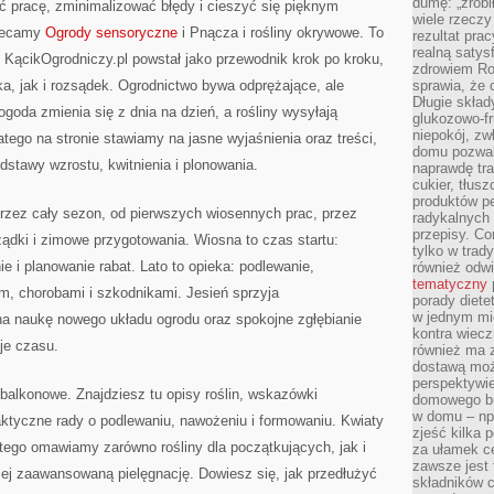
dumę: „zrobi
ć pracę, zminimalizować błędy i cieszyć się pięknym
wiele rzeczy
olecamy
Ogrody sensoryczne
i Pnącza i rośliny okrywowe. To
rezultat prac
realną satys
. KącikOgrodniczy.pl powstał jako przewodnik krok po kroku,
zdrowiem R
ka, jak i rozsądek. Ogrodnictwo bywa odprężające, ale
sprawia, że 
Długie skła
goda zmienia się z dnia na dzień, a rośliny wysyłają
glukozowo-f
niepokój, z
atego na stronie stawiamy na jasne wyjaśnienia oraz treści,
domu pozwal
dstawy wzrostu, kwitnienia i plonowania.
naprawdę tra
cukier, tłus
produktów pe
przez cały sezon, od pierwszych wiosennych prac, przez
radykalnych 
przepisy. Co
rządki i zimowe przygotowania. Wiosna to czas startu:
tylko w trad
e i planowanie rabat. Lato to opieka: podlewanie,
również odw
tematyczny
m, chorobami i szkodnikami. Jesień sprzyja
porady diete
w jednym mi
a naukę nowego układu ogrodu oraz spokojne zgłębianie
kontra wiec
je czasu.
również ma 
dostawą moż
perspektywi
balkonowe. Znajdziesz tu opisy roślin, wskazówki
domowego bu
w domu – np.
aktyczne rady o podlewaniu, nawożeniu i formowaniu. Kwiaty
zjeść kilka 
atego omawiamy zarówno rośliny dla początkujących, jak i
za ułamek ce
zawsze jest
ziej zaawansowaną pielęgnację. Dowiesz się, jak przedłużyć
składników 