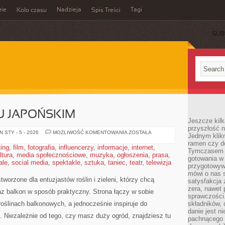
rie
Nadzieja
Tagi
Koło czasu
Spis Treści
SUB
U JAPOŃSKIM
Jeszcze kilk
przyszłość n
OGRODY
 STY - 5 - 2026
MOŻLIWOŚĆ KOMENTOWANIA
ZOSTAŁA
Jednym klik
W
ramen czy do
STYLU
ting
,
film
,
fotografia
,
influencerzy
,
informacje
,
internet
,
JAPOŃSKIM
Tymczasem ró
ltura
,
media społecznościowe
,
muzyka
,
ogłoszenia
,
prasa
,
gotowania w
ale
,
social media
,
spektakle
,
sztuka
,
taniec
,
teatr
,
telewizja
przygotowyw
mówi o nas 
tworzone dla entuzjastów roślin i zieleni, którzy chcą
satysfakcja 
zera, nawet 
az balkon w sposób praktyczny. Strona łączy w sobie
sprawczości.
roślinach balkonowych, a jednocześnie inspiruje do
składników, 
danie jest n
 Niezależnie od tego, czy masz duży ogród, znajdziesz tu
pachnącego 