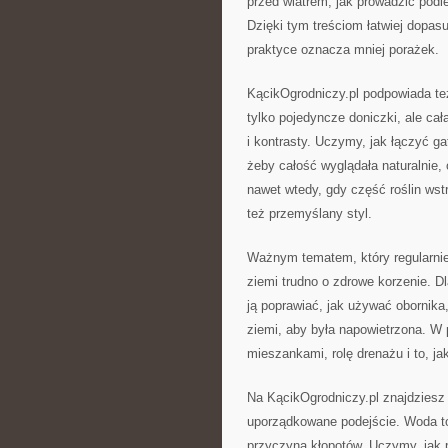
przed wiatrem, jak prowadzić podle
Dzięki tym treściom łatwiej dopasu
praktyce oznacza mniej porażek.
KącikOgrodniczy.pl podpowiada te
tylko pojedyncze doniczki, ale cał
i kontrasty. Uczymy, jak łączyć ga
żeby całość wyglądała naturalnie,
nawet wtedy, gdy część roślin wstr
też przemyślany styl.
Ważnym tematem, który regularnie 
ziemi trudno o zdrowe korzenie. D
ją poprawiać, jak używać obornika,
ziemi, aby była napowietrzona. W
mieszankami, rolę drenażu i to, j
Na KącikOgrodniczy.pl znajdziesz 
uporządkowane podejście. Woda to 
przyczyną kłopotów. Uczymy, jak p