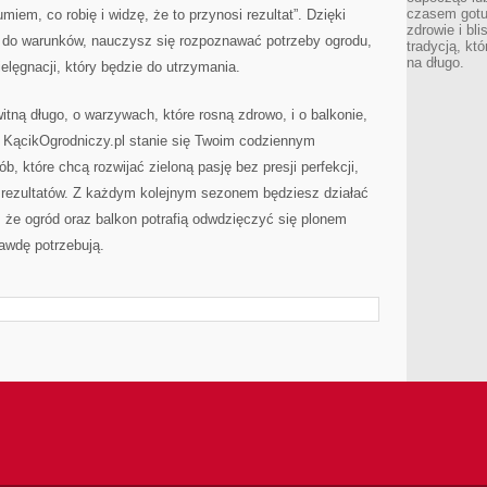
czasem gotu
miem, co robię i widzę, że to przynosi rezultat”. Dzięki
zdrowie i bl
ny do warunków, nauczysz się rozpoznawać potrzeby ogrodu,
tradycją, kt
na długo.
elęgnacji, który będzie do utrzymania.
itną długo, o warzywach, które rosną zdrowo, i o balkonie,
 KącikOgrodniczy.pl stanie się Twoim codziennym
b, które chcą rozwijać zieloną pasję bez presji perfekcji,
 rezultatów. Z każdym kolejnym sezonem będziesz działać
, że ogród oraz balkon potrafią odwdzięczyć się plonem
awdę potrzebują.