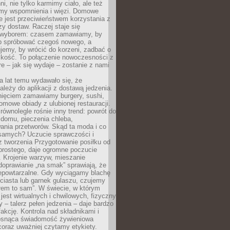
ni, nie tylko karmimy ciało, ale też
my wspomnienia i więzi. Domowe
e jest przeciwieństwem korzystania z
czy dostaw. Raczej staje się
wyborem: czasem zamawiamy, by
b spróbować czegoś nowego, a
jemy, by wrócić do korzeni, zadbać o
iskość. To połączenie nowoczesności z
óre – jak się wydaje – zostanie z nami
a lat temu wydawało się, że
ależy do aplikacji z dostawą jedzenia.
nięciem zamawiamy burgery, sushi,
mowe obiady z ulubionej restauracji.
wnolegle rośnie inny trend: powrót do
 domu, pieczenia chleba,
ania przetworów. Skąd ta moda i co
samych? Uczucie sprawczości i
z tworzenia Przygotowanie posiłku od
prostego, daje ogromne poczucie
 Krojenie warzyw, mieszanie
doprawianie „na smak” sprawiają, że
iepowtarzalne. Gdy wyciągamy blachę
ciasta lub garnek gulaszu, czujemy
łem to sam”. W świecie, w którym
 jest wirtualnych i chwilowych, fizyczny
y – talerz pełen jedzenia – daje bardzo
fakcję. Kontrola nad składnikami i
osnąca świadomość żywieniowa
coraz uważniej czytamy etykiety.