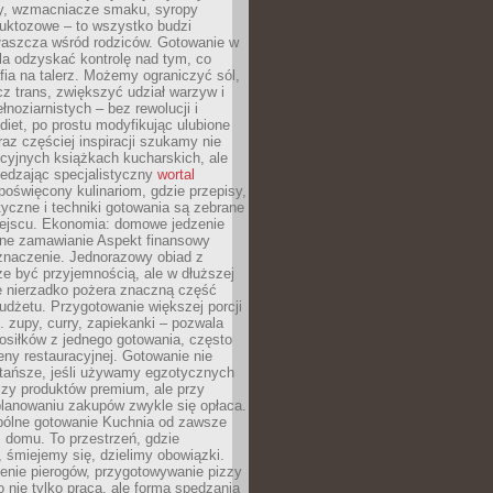
dy, wzmacniacze smaku, syropy
ruktozowe – to wszystko budzi
właszcza wśród rodziców. Gotowanie w
a odzyskać kontrolę nad tym, co
fia na talerz. Możemy ograniczyć sól,
zcz trans, zwiększyć udział warzyw i
łnoziarnistych – bez rewolucji i
diet, po prostu modyfikując ulubione
raz częściej inspiracji szukamy nie
ycyjnych książkach kucharskich, ale
iedzając specjalistyczny
wortal
poświęcony kulinariom, gdzie przepisy,
tyczne i techniki gotowania są zebrane
ejscu. Ekonomia: domowe jedzenie
zne zamawianie Aspekt finansowy
znaczenie. Jednorazowy obiad z
e być przyjemnością, ale w dłuższej
e nierzadko pożera znaczną część
dżetu. Przygotowanie większej porcji
 zupy, curry, zapiekanki – pozwala
posiłków z jednego gotowania, często
ny restauracyjnej. Gotowanie nie
 tańsze, jeśli używamy egzotycznych
czy produktów premium, ale przy
lanowaniu zakupów zwykle się opłaca.
spólne gotowanie Kuchnia od zawsze
 domu. To przestrzeń, gdzie
 śmiejemy się, dzielimy obowiązki.
enie pierogów, przygotowywanie pizzy
to nie tylko praca, ale forma spędzania