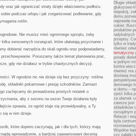
Długie skła
y oraz jak ograniczać straty dzięki właściwemu podłożu.
glukozowo-f
niepokój, z
sobie podczas urlopu i jak zorganizować podlewanie, gdy
domu pozwal
naprawdę tra
ymagania roślin.
cukier, tłus
produktów pe
ce ogrodowe. Nie musisz mieć ogromnego sprzętu, żeby
radykalnych 
przepisy. Co
 kilka sensownych rozwiązań, które ułatwiają przycinanie i
tylko w trad
również odw
my dobierać narzędzia do skali ogrodu oraz podpowiadamy,
tematyczny
e i przechowywanie. Poruszamy także temat planowania prac,
porady diete
w jednym mi
sze, gdy nie działasz w trybie chaotycznych decyzji.
kontra wiec
również ma 
dostawą moż
ości. W ogrodzie nic nie dzieje się bez przyczyny: roślina
perspektywi
wodę, składniki pokarmowe i presję szkodników. Zamiast
domowego bu
w domu – np.
tego zachęcamy do prowadzenia prostych notatek o
zjeść kilka 
za ułamek ce
zycinania, aby z sezonu na sezon Twoje działania były
zawsze jest
ejście sprawia, że ogród staje się przewidywalny, a Ty
składników 
rozsądnym p
 się w nim dzieje.
Relacje i w
była centrum
rozmawiamy,
osób, które dopiero zaczynają, jak i dla tych, którzy mają
Wspólne lepi
znajdą wprowadzenie, a bardziej zaawansowani docenią
czy sałatki 