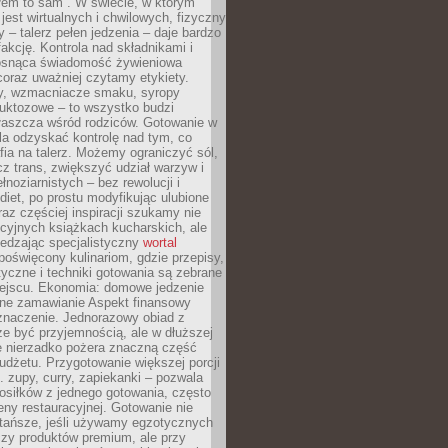
łem to sam”. W świecie, w którym
 jest wirtualnych i chwilowych, fizyczny
y – talerz pełen jedzenia – daje bardzo
fakcję. Kontrola nad składnikami i
osnąca świadomość żywieniowa
coraz uważniej czytamy etykiety.
dy, wzmacniacze smaku, syropy
ruktozowe – to wszystko budzi
właszcza wśród rodziców. Gotowanie w
a odzyskać kontrolę nad tym, co
fia na talerz. Możemy ograniczyć sól,
zcz trans, zwiększyć udział warzyw i
łnoziarnistych – bez rewolucji i
diet, po prostu modyfikując ulubione
raz częściej inspiracji szukamy nie
ycyjnych książkach kucharskich, ale
iedzając specjalistyczny
wortal
poświęcony kulinariom, gdzie przepisy,
tyczne i techniki gotowania są zebrane
ejscu. Ekonomia: domowe jedzenie
zne zamawianie Aspekt finansowy
znaczenie. Jednorazowy obiad z
e być przyjemnością, ale w dłuższej
e nierzadko pożera znaczną część
dżetu. Przygotowanie większej porcji
 zupy, curry, zapiekanki – pozwala
posiłków z jednego gotowania, często
ny restauracyjnej. Gotowanie nie
 tańsze, jeśli używamy egzotycznych
czy produktów premium, ale przy