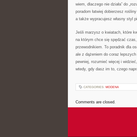
wiem, dlaczego nie działa” do „rozu
poradom łatwiej dobierzesz rośli
a także wypracujesz własny styl pi
Jeśli marzysz o kwiatach, które kw
na którym chce się spędzać czas,
przewodnikiem. To poradnik dla osó
ale z dążeniem do coraz lepszych
pewniej, rozumieć więcej i widzieć
wtedy, gdy dasz im to, czego napr
CATEGORIES:
MODENA
Comments are closed.