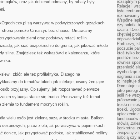
rozsądnym p
nie pąków, oraz jak dobierać odmiany, by rabaty były
Relacje i w
ni.
była centrum
rozmawiamy,
Wspólne lepi
ikOgrodniczy.pl są warzywa: w podwyższonych grządkach.
czy sałatki 
czasu. Dziec
h, strona pomoże Ci ruszyć bez chaosu. Omawiamy
chętniej pr
rzygotowanie ziemi oraz podstawy rotacji roślin.
odpowiedzial
Partnerzy, k
zsadę, jak siać bezpośrednio do gruntu, jak pikować młode
poczucie par
były silne. Znajdziesz też wskazówki o kalendarzu, które
ktoś tylko k
podróże bez
ywniku.
również spo
przenieść si
wychodząc z 
iew i zbiór, ale też profilaktyka. Dlatego na
nagrania sze
to inspiruje
ykładamy do tematów takich jak infekcje, owady żerujące
Dom staje si
sposób przyjazny. Opisujemy, jak rozpoznawać pierwsze
jutro pierog
jeśli nie ws
zanim sytuacja stanie się trudna. Poruszamy też temat
próbowanie j
a ziemia to fundament mocnych roślin.
troski i mił
troski. Ugot
upieczenie c
dla wielu osób jest zieloną oazą w środku miasta. Balkon
lunchboxów n
mówią „zależ
w sezonowych, przez zioła, aż po warzywa w pojemnikach.
konkretnej z
związany z 
ć donice, jak przygotować podłoże, jak stabilizować rośliny
babcią czy 