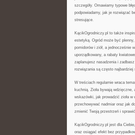
szczegóły. Omawiamy typowe błęd
podpowiadamy, jak je rozwiązać bez
stresujące.
KącikOgrodniczy.pl to także inspir
estetyką. Ogród może być plenny,
pomidorów i ziół, a jednocześnie
uporządkowany, a rabaty kwiatowe
zaplanujesz nasadzenia i zadbasz 
rozwiązania są często najbardziej
W treściach regularnie wraca tema
kuchnią. Zioła bywają wdzięczne, a
wskazówki, jak prowadzić zioła w d
przechowywać nadmiar oraz jak do
zmienić Twoją przestrzeń i sprawi
KącikOgrodniczy.pl jest dla Ciebie
oraz osiągać efekt bez przypadkowo