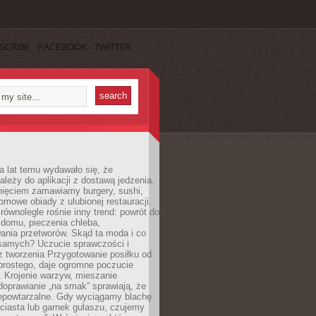
SCRIBE
FACEBOOK
TWITTER
a lat temu wydawało się, że
ależy do aplikacji z dostawą jedzenia.
nięciem zamawiamy burgery, sushi,
mowe obiady z ulubionej restauracji.
wnolegle rośnie inny trend: powrót do
 domu, pieczenia chleba,
ania przetworów. Skąd ta moda i co
samych? Uczucie sprawczości i
z tworzenia Przygotowanie posiłku od
prostego, daje ogromne poczucie
 Krojenie warzyw, mieszanie
doprawianie „na smak” sprawiają, że
iepowtarzalne. Gdy wyciągamy blachę
ciasta lub garnek gulaszu, czujemy