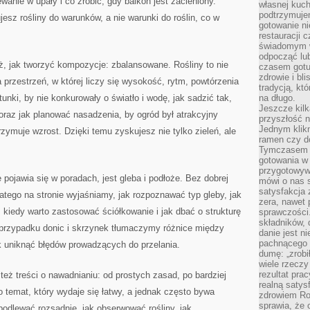
wanie w upały i co zrobić, gdy balkon jest zacieniony.
własnej kuch
podtrzymuje
jesz rośliny do warunków, a nie warunki do roślin, co w
gotowanie ni
restauracji 
świadomym 
odpocząć lu
ż, jak tworzyć kompozycje: zbalansowane. Rośliny to nie
czasem gotu
zdrowie i bl
a przestrzeń, w której liczy się wysokość, rytm, powtórzenia
tradycją, kt
tunki, by nie konkurowały o światło i wodę, jak sadzić tak,
na długo.
Jeszcze kilk
 oraz jak planować nasadzenia, by ogród był atrakcyjny
przyszłość n
Jednym klik
zymuje wzrost. Dzięki temu zyskujesz nie tylko zieleń, ale
ramen czy do
Tymczasem ró
gotowania w
przygotowyw
pojawia się w poradach, jest gleba i podłoże. Bez dobrej
mówi o nas 
satysfakcja 
latego na stronie wyjaśniamy, jak rozpoznawać typ gleby, jak
zera, nawet 
 kiedy warto zastosować ściółkowanie i jak dbać o strukturę
sprawczości.
składników, 
 przypadku donic i skrzynek tłumaczymy różnice między
danie jest n
pachnącego 
ak uniknąć błędów prowadzących do przelania.
dumę: „zrobi
wiele rzeczy
rezultat prac
też treści o nawadnianiu: od prostych zasad, po bardziej
realną satys
temat, który wydaje się łatwy, a jednak często bywa
zdrowiem R
sprawia, że 
odlewać rozsądnie, jak obserwować rośliny, jak