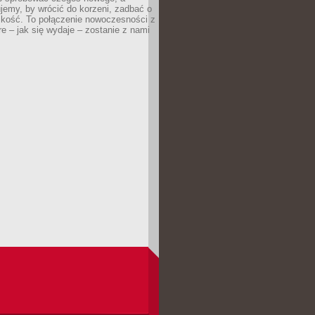
jemy, by wrócić do korzeni, zadbać o
iskość. To połączenie nowoczesności z
óre – jak się wydaje – zostanie z nami