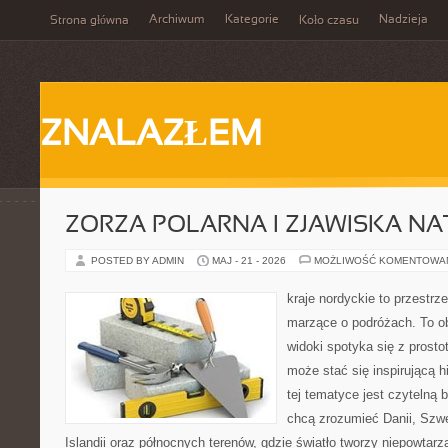
Archiwum
Kategorie
Nadzieja
Strona główna
Koło czasu
ZNALAZŁEM
ZORZA POLARNA I ZJAWISKA NA
POSTED BY ADMIN
MAJ - 21 - 2026
MOŻLIWOŚĆ KOMENTOWA
kraje nordyckie to przestrze
marzące o podróżach. To o
widoki spotyka się z prosto
może stać się inspirującą h
tej tematyce jest czytelną 
chcą zrozumieć Danii, Szwec
Islandii oraz północnych terenów, gdzie światło tworzy niepowtarz