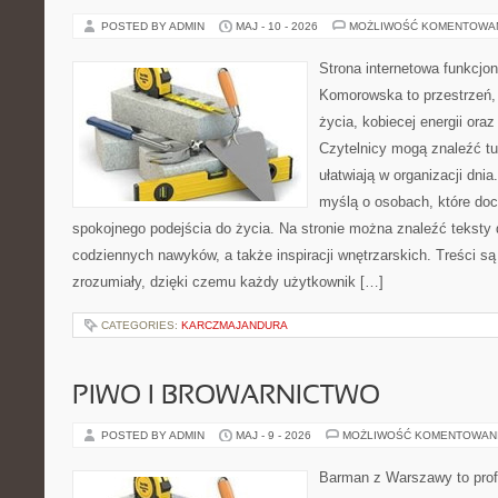
POSTED BY ADMIN
MAJ - 10 - 2026
MOŻLIWOŚĆ KOMENTOWA
Strona internetowa funkcjo
Komorowska to przestrzeń, 
życia, kobiecej energii ora
Czytelnicy mogą znaleźć tut
ułatwiają w organizacji dni
myślą o osobach, które doce
spokojnego podejścia do życia. Na stronie można znaleźć teksty d
codziennych nawyków, a także inspiracji wnętrzarskich. Treści s
zrozumiały, dzięki czemu każdy użytkownik […]
CATEGORIES:
KARCZMAJANDURA
PIWO I BROWARNICTWO
POSTED BY ADMIN
MAJ - 9 - 2026
MOŻLIWOŚĆ KOMENTOWAN
Barman z Warszawy to profe