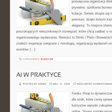
poświęcona organizacji dri
prywatne, spotkania biznes
kolacje. Serwis skupia się n
premium, dzięki którym każ
elegancji. To miejsce stwor
poszukujących nietuzinkowych rozwiązań, które chcą zadbać o 
organizowanego wydarzenia. Nowości to Drinki i Piwo i Browarnic
znaleźć inspiracje związane z mixologią, organizacją wydarzeń o
eventów. […]
CATEGORIES:
BUDDYZM
AI W PRAKTYCE
POSTED BY ADMIN
MAJ - 8 - 2026
MOŻLIWOŚĆ KOMENTOWAN
Feniks Shop to dynamicznie
dla osób, które cenią spra
korzystne warunki zakupó
online. Strona została prz