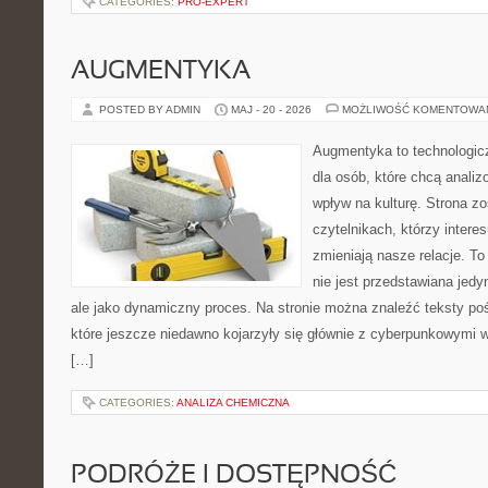
CATEGORIES:
PRO-EXPERT
AUGMENTYKA
POSTED BY ADMIN
MAJ - 20 - 2026
MOŻLIWOŚĆ KOMENTOWA
Augmentyka to technologicz
dla osób, które chcą analiz
wpływ na kulturę. Strona z
czytelnikach, którzy intere
zmieniają nasze relacje. T
nie jest przedstawiana jedy
ale jako dynamiczny proces. Na stronie można znaleźć teksty p
które jeszcze niedawno kojarzyły się głównie z cyberpunkowymi wi
[…]
CATEGORIES:
ANALIZA CHEMICZNA
PODRÓŻE I DOSTĘPNOŚĆ