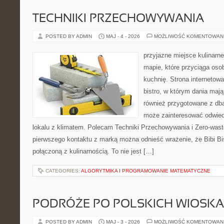
TECHNIKI PRZECHOWYWANIA
POSTED BY ADMIN
MAJ - 4 - 2026
MOŻLIWOŚĆ KOMENTOWAN
przyjazne miejsce kulinarne
mapie, które przyciąga os
kuchnię. Strona internetowa
bistro, w którym dania mają
również przygotowane z dbał
może zainteresować odwie
lokalu z klimatem. Polecam Techniki Przechowywania i Zero-wast
pierwszego kontaktu z marką można odnieść wrażenie, że Bibi Bi
połączoną z kulinarnością. To nie jest […]
CATEGORIES:
ALGORYTMIKA I PROGRAMOWANIE MATEMATYCZNE
PODRÓŻE PO POLSKICH WIOSK
POSTED BY ADMIN
MAJ - 3 - 2026
MOŻLIWOŚĆ KOMENTOWAN