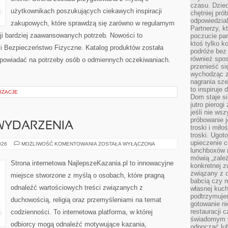
czasu. Dziec
użytkownikach poszukujących ciekawych inspiracji
chętniej pr
odpowiedzial
zakupowych, które sprawdzą się zarówno w regularnym
Partnerzy, k
acji bardziej zaawansowanych potrzeb. Nowości to
poczucie par
ktoś tylko k
 i Bezpieczeństwo Fizyczne. Katalog produktów została
podróże bez
również spo
dpowiadać na potrzeby osób o odmiennych oczekiwaniach.
przenieść si
wychodząc z 
nagrania sze
to inspiruje
IZACJE
Dom staje si
jutro pierog
jeśli nie ws
próbowanie j
 WYDARZENIA
troski i mił
troski. Ugot
upieczenie c
AKTUALNOŚCI
026
MOŻLIWOŚĆ KOMENTOWANIA
ZOSTAŁA WYŁĄCZONA
I
lunchboxów n
WYDARZENIA
mówią „zależ
Strona internetowa NajlepszeKazania.pl to innowacyjne
konkretnej z
związany z 
miejsce stworzone z myślą o osobach, które pragną
babcią czy 
odnaleźć wartościowych treści związanych z
własnej kuch
podtrzymuje
duchowością, religią oraz przemyśleniami na temat
gotowanie ni
restauracji 
codzienności. To internetowa platforma, w której
świadomym 
odbiorcy mogą odnaleźć motywujące kazania,
odpocząć lu