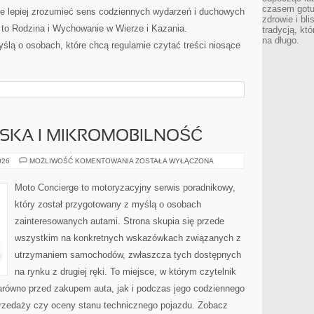
czasem gotu
e lepiej zrozumieć sens codziennych wydarzeń i duchowych
zdrowie i bl
 to Rodzina i Wychowanie w Wierze i Kazania.
tradycją, kt
na długo.
ślą o osobach, które chcą regularnie czytać treści niosące
JSKA I MIKROMOBILNOŚĆ
MOBILNOŚĆ
026
MOŻLIWOŚĆ KOMENTOWANIA
ZOSTAŁA WYŁĄCZONA
MIEJSKA
I
MIKROMOBILNOŚĆ
Moto Concierge to motoryzacyjny serwis poradnikowy,
który został przygotowany z myślą o osobach
zainteresowanych autami. Strona skupia się przede
wszystkim na konkretnych wskazówkach związanych z
utrzymaniem samochodów, zwłaszcza tych dostępnych
na rynku z drugiej ręki. To miejsce, w którym czytelnik
równo przed zakupem auta, jak i podczas jego codziennego
rzedaży czy oceny stanu technicznego pojazdu. Zobacz