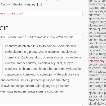
dumę: „zrobi
wiele rzeczy
 Natury i Miasta i Regiony. […]
rezultat prac
realną satys
ZANIE POMIESZCZEŃ
zdrowiem R
sprawia, że 
Długie skła
glukozowo-f
CJE
niepokój, z
domu pozwal
naprawdę tra
PRAWO
 2026
MOŻLIWOŚĆ KOMENTOWANIA
ZOSTAŁA WYŁĄCZONA
cukier, tłus
I
REGULACJE
produktów pe
Fachowe dorabianie kluczy to pomoc, która dla wielu
radykalnych 
przepisy. Co
osób okazuje się praktyczna w najmniej oczekiwanym
tylko w trad
momencie. Zgubiony klucz do mieszkania, uszkodzony
również odw
tematyczny
kluczyk samochodowy, niedziałający pilot, zużyta
porady diete
w jednym mi
obudowa, problem z zamkiem albo potrzeba wykonania
kontra wiec
zapasowego kompletu to sytuacje, w których liczy się
również ma 
dostawą moż
ona dorabianiu kluczy prezentuje użyteczną ofertę
perspektywi
ą doświadczonego punktu zajmującego się kluczami,
domowego bu
w domu – np.
ymi oraz usługami związanymi z codziennym
zjeść kilka 
za ułamek ce
zawsze jest
składników 