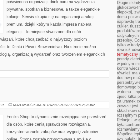
poświęcona organizacji drink baru na wydarzenia
Długie skła
glukozowo-f
prywatne, spotkania biznesowe, a także eleganckie
niepokój, z
kolacje. Serwis skupia się na organizacji atrakcji
domu pozwal
naprawdę tra
premium, dzięki którym każda impreza nabiera
cukier, tłus
produktów pe
elegancji. To miejsce stworzone dla osób
radykalnych 
związań, które chcą zadbać o najwyższy poziom
przepisy. Co
tylko w trad
i to Drinki i Piwo i Browarnictwo. Na stronie można
również odw
ologią, organizacją wydarzeń oraz tworzeniem eleganckich
tematyczny
porady diete
w jednym mi
kontra wiec
również ma 
dostawą moż
perspektywi
domowego bu
w domu – np.
zjeść kilka 
za ułamek ce
AI
026
MOŻLIWOŚĆ KOMENTOWANIA
ZOSTAŁA WYŁĄCZONA
zawsze jest
W
składników 
PRAKTYCE
rozsądnym p
Feniks Shop to dynamicznie rozwijająca się przestrzeń
Relacje i w
dla osób, które cenią sprawdzone rozwiązania,
była centrum
rozmawiamy,
korzystne warunki zakupów oraz wygodę zakupów
Wspólne lepi
czy sałatki 
online. Strona została przygotowana z myślą o