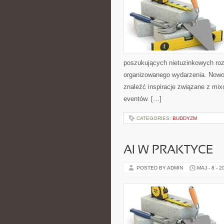
poszukujących nietuzinkowych ro
organizowanego wydarzenia. Nowośc
znaleźć inspiracje związane z mix
eventów. […]
CATEGORIES:
BUDDYZM
AI W PRAKTYCE
POSTED BY ADMIN
MAJ - 8 - 2