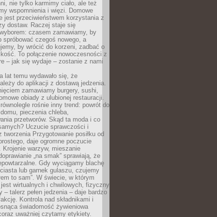
ni, nie tylko karmimy ciało, ale też
my wspomnienia i więzi. Domowe
e jest przeciwieństwem korzystania z
czy dostaw. Raczej staje się
wyborem: czasem zamawiamy, by
b spróbować czegoś nowego, a
jemy, by wrócić do korzeni, zadbać o
iskość. To połączenie nowoczesności z
óre – jak się wydaje – zostanie z nami
a lat temu wydawało się, że
ależy do aplikacji z dostawą jedzenia.
nięciem zamawiamy burgery, sushi,
mowe obiady z ulubionej restauracji.
wnolegle rośnie inny trend: powrót do
 domu, pieczenia chleba,
ania przetworów. Skąd ta moda i co
samych? Uczucie sprawczości i
z tworzenia Przygotowanie posiłku od
prostego, daje ogromne poczucie
 Krojenie warzyw, mieszanie
doprawianie „na smak” sprawiają, że
iepowtarzalne. Gdy wyciągamy blachę
ciasta lub garnek gulaszu, czujemy
łem to sam”. W świecie, w którym
 jest wirtualnych i chwilowych, fizyczny
y – talerz pełen jedzenia – daje bardzo
fakcję. Kontrola nad składnikami i
osnąca świadomość żywieniowa
coraz uważniej czytamy etykiety.