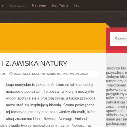
rie
Nadzieja
Tagi
Koło czasu
Spis Treści
SUB
I ZJAWISKA NATURY
Jeszcze kilk
przyszłość n
ZORZA
 2026
MOŻLIWOŚĆ KOMENTOWANIA
ZOSTAŁA WYŁĄCZONA
Jednym klik
POLARNA
I
ramen czy do
ZJAWISKA
kraje nordyckie to przestrzeń, które od lat kusi osoby
Tymczasem ró
NATURY
gotowania w
marzące o podróżach. To obszar, w którym niezwykłe
przygotowyw
mówi o nas 
widoki spotyka się z prostotą życia, a każda przygoda
satysfakcja 
może stać się inspirującą historią. Strona poświęcona
zera, nawet 
sprawczości.
tej tematyce jest czytelną bazą wiedzy dla osób, które
składników, 
chcą zrozumieć Danii, Szwecji, Norwegii, Finlandii,
danie jest n
pachnącego 
gdzie światło tworzy niepowtarzalny nastrój. Nowości na