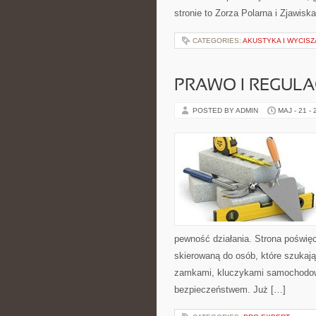
stronie to Zorza Polarna i Zjawiska
CATEGORIES:
AKUSTYKA I WYCIS
PRAWO I REGULA
POSTED BY ADMIN
MAJ - 21 -
pewność działania. Strona poświęc
skierowaną do osób, które szukaj
zamkami, kluczykami samochodow
bezpieczeństwem. Już […]