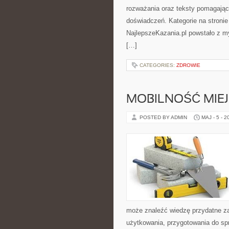
rozważania oraz teksty pomagając
doświadczeń. Kategorie na stronie
NajlepszeKazania.pl powstało z my
[…]
CATEGORIES:
ZDROWIE
MOBILNOŚĆ MIE
POSTED BY ADMIN
MAJ - 5 - 2
może znaleźć wiedzę przydatne za
użytkowania, przygotowania do sp