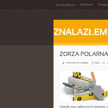
Archiwum
Katego
Strona główna
ZNALAZŁEM
ZORZA POLARNA 
POSTED BY ADMIN
MAJ - 21 -
Islandii oraz północnych terenów, 