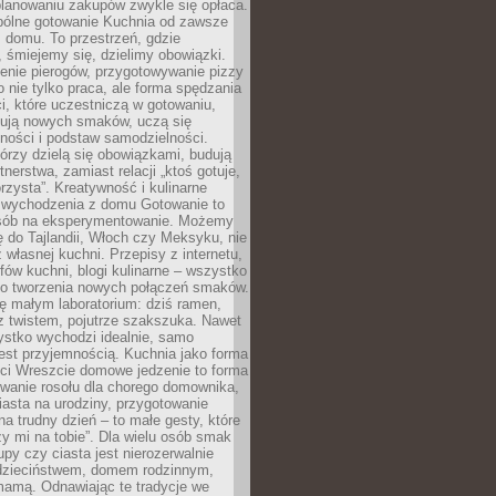
lanowaniu zakupów zwykle się opłaca.
spólne gotowanie Kuchnia od zawsze
 domu. To przestrzeń, gdzie
 śmiejemy się, dzielimy obowiązki.
enie pierogów, przygotowywanie pizzy
to nie tylko praca, ale forma spędzania
i, które uczestniczą w gotowaniu,
óbują nowych smaków, uczą się
ności i podstaw samodzielności.
tórzy dzielą się obowiązkami, budują
tnerstwa, zamiast relacji „ktoś gotuje,
orzysta”. Kreatywność i kulinarne
 wychodzenia z domu Gotowanie to
sób na eksperymentowanie. Możemy
ę do Tajlandii, Włoch czy Meksyku, nie
własnej kuchni. Przepisy z internetu,
fów kuchni, blogi kulinarne – wszystko
 do tworzenia nowych połączeń smaków.
ę małym laboratorium: dziś ramen,
i z twistem, pojutrze szakszuka. Nawet
zystko wychodzi idealnie, samo
est przyjemnością. Kuchnia jako forma
ości Wreszcie domowe jedzenie to forma
owanie rosołu dla chorego domownika,
iasta na urodziny, przygotowanie
a trudny dzień – to małe gesty, które
y mi na tobie”. Dla wielu osób smak
upy czy ciasta jest nierozerwalnie
dzieciństwem, domem rodzinnym,
mamą. Odnawiając te tradycje we