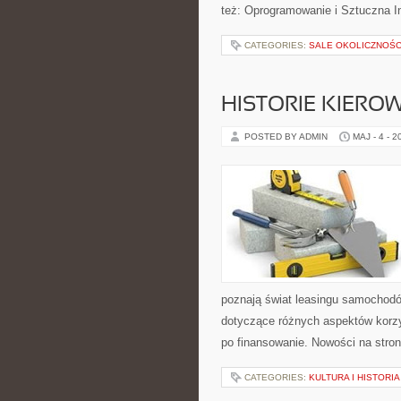
też: Oprogramowanie i Sztuczna In
CATEGORIES:
SALE OKOLICZNOŚ
HISTORIE KIEROW
POSTED BY ADMIN
MAJ - 4 - 2
poznają świat leasingu samochodó
dotyczące różnych aspektów korz
po finansowanie. Nowości na stro
CATEGORIES:
KULTURA I HISTORI