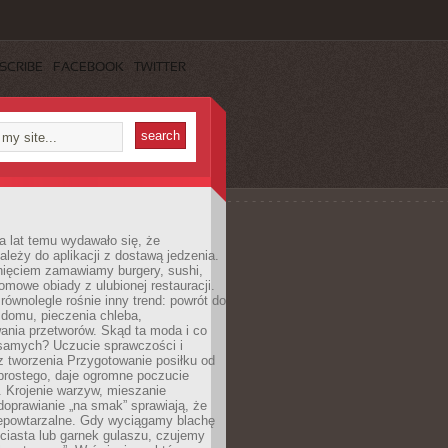
SCRIBE
FACEBOOK
TWITTER
a lat temu wydawało się, że
ależy do aplikacji z dostawą jedzenia.
nięciem zamawiamy burgery, sushi,
mowe obiady z ulubionej restauracji.
wnolegle rośnie inny trend: powrót do
 domu, pieczenia chleba,
ania przetworów. Skąd ta moda i co
samych? Uczucie sprawczości i
z tworzenia Przygotowanie posiłku od
prostego, daje ogromne poczucie
 Krojenie warzyw, mieszanie
doprawianie „na smak” sprawiają, że
iepowtarzalne. Gdy wyciągamy blachę
ciasta lub garnek gulaszu, czujemy