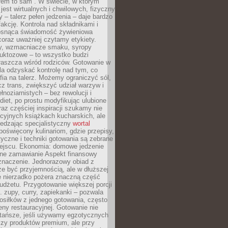
łem to sam”. W świecie, w którym
 jest wirtualnych i chwilowych, fizyczny
y – talerz pełen jedzenia – daje bardzo
fakcję. Kontrola nad składnikami i
osnąca świadomość żywieniowa
coraz uważniej czytamy etykiety.
dy, wzmacniacze smaku, syropy
ruktozowe – to wszystko budzi
właszcza wśród rodziców. Gotowanie w
a odzyskać kontrolę nad tym, co
fia na talerz. Możemy ograniczyć sól,
zcz trans, zwiększyć udział warzyw i
łnoziarnistych – bez rewolucji i
diet, po prostu modyfikując ulubione
raz częściej inspiracji szukamy nie
ycyjnych książkach kucharskich, ale
iedzając specjalistyczny
wortal
poświęcony kulinariom, gdzie przepisy,
tyczne i techniki gotowania są zebrane
ejscu. Ekonomia: domowe jedzenie
zne zamawianie Aspekt finansowy
znaczenie. Jednorazowy obiad z
e być przyjemnością, ale w dłuższej
e nierzadko pożera znaczną część
dżetu. Przygotowanie większej porcji
 zupy, curry, zapiekanki – pozwala
posiłków z jednego gotowania, często
ny restauracyjnej. Gotowanie nie
 tańsze, jeśli używamy egzotycznych
czy produktów premium, ale przy