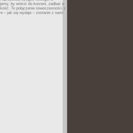
jemy, by wrócić do korzeni, zadbać o
iskość. To połączenie nowoczesności z
óre – jak się wydaje – zostanie z nami