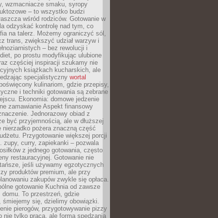
dy, wzmacniacze smaku, syropy
ruktozowe – to wszystko budzi
właszcza wśród rodziców. Gotowanie w
a odzyskać kontrolę nad tym, co
fia na talerz. Możemy ograniczyć sól,
zcz trans, zwiększyć udział warzyw i
łnoziarnistych – bez rewolucji i
diet, po prostu modyfikując ulubione
raz częściej inspiracji szukamy nie
ycyjnych książkach kucharskich, ale
iedzając specjalistyczny
wortal
poświęcony kulinariom, gdzie przepisy,
tyczne i techniki gotowania są zebrane
ejscu. Ekonomia: domowe jedzenie
zne zamawianie Aspekt finansowy
znaczenie. Jednorazowy obiad z
e być przyjemnością, ale w dłuższej
e nierzadko pożera znaczną część
dżetu. Przygotowanie większej porcji
 zupy, curry, zapiekanki – pozwala
posiłków z jednego gotowania, często
ny restauracyjnej. Gotowanie nie
 tańsze, jeśli używamy egzotycznych
czy produktów premium, ale przy
lanowaniu zakupów zwykle się opłaca.
spólne gotowanie Kuchnia od zawsze
 domu. To przestrzeń, gdzie
 śmiejemy się, dzielimy obowiązki.
enie pierogów, przygotowywanie pizzy
to nie tylko praca, ale forma spędzania