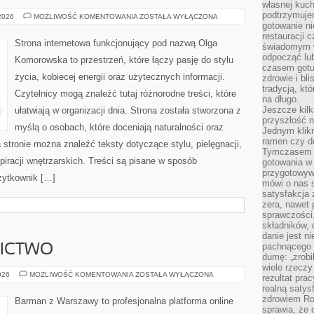
własnej kuch
podtrzymuje
PODRÓŻE
 2026
MOŻLIWOŚĆ KOMENTOWANIA
ZOSTAŁA WYŁĄCZONA
I
gotowanie ni
DOSTĘPNOŚĆ
restauracji 
Strona internetowa funkcjonujący pod nazwą Olga
świadomym 
odpocząć lu
Komorowska to przestrzeń, które łączy pasję do stylu
czasem gotu
życia, kobiecej energii oraz użytecznych informacji.
zdrowie i bl
tradycją, kt
Czytelnicy mogą znaleźć tutaj różnorodne treści, które
na długo.
Jeszcze kilk
ułatwiają w organizacji dnia. Strona została stworzona z
przyszłość n
myślą o osobach, które doceniają naturalności oraz
Jednym klik
ramen czy do
 stronie można znaleźć teksty dotyczące stylu, pielęgnacji,
Tymczasem ró
iracji wnętrzarskich. Treści są pisane w sposób
gotowania w
przygotowyw
żytkownik […]
mówi o nas 
satysfakcja 
zera, nawet 
sprawczości.
składników, 
danie jest n
pachnącego 
NICTWO
dumę: „zrobi
wiele rzeczy
PIWO
026
MOŻLIWOŚĆ KOMENTOWANIA
ZOSTAŁA WYŁĄCZONA
rezultat prac
I
realną satys
BROWARNICTWO
zdrowiem R
Barman z Warszawy to profesjonalna platforma online
sprawia, że 