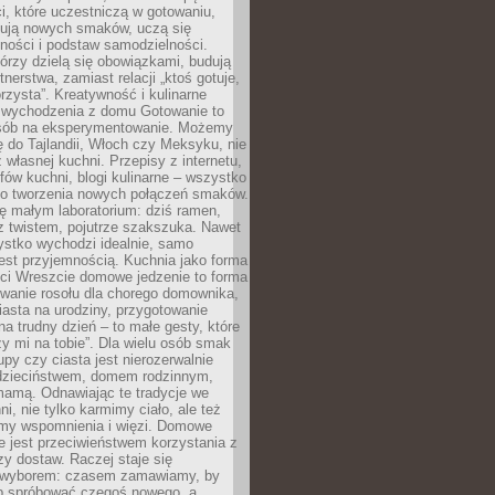
i, które uczestniczą w gotowaniu,
óbują nowych smaków, uczą się
ności i podstaw samodzielności.
tórzy dzielą się obowiązkami, budują
tnerstwa, zamiast relacji „ktoś gotuje,
orzysta”. Kreatywność i kulinarne
 wychodzenia z domu Gotowanie to
sób na eksperymentowanie. Możemy
ę do Tajlandii, Włoch czy Meksyku, nie
własnej kuchni. Przepisy z internetu,
fów kuchni, blogi kulinarne – wszystko
 do tworzenia nowych połączeń smaków.
ę małym laboratorium: dziś ramen,
i z twistem, pojutrze szakszuka. Nawet
zystko wychodzi idealnie, samo
est przyjemnością. Kuchnia jako forma
ości Wreszcie domowe jedzenie to forma
owanie rosołu dla chorego domownika,
iasta na urodziny, przygotowanie
a trudny dzień – to małe gesty, które
y mi na tobie”. Dla wielu osób smak
upy czy ciasta jest nierozerwalnie
dzieciństwem, domem rodzinnym,
mamą. Odnawiając te tradycje we
ni, nie tylko karmimy ciało, ale też
my wspomnienia i więzi. Domowe
e jest przeciwieństwem korzystania z
czy dostaw. Raczej staje się
wyborem: czasem zamawiamy, by
b spróbować czegoś nowego, a