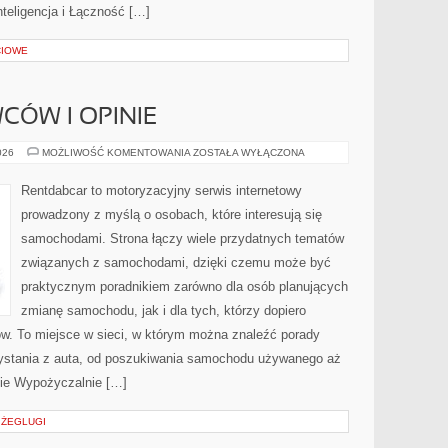
teligencja i Łączność […]
CIOWE
CÓW I OPINIE
HISTORIE
026
MOŻLIWOŚĆ KOMENTOWANIA
ZOSTAŁA WYŁĄCZONA
KIEROWCÓW
I
OPINIE
Rentdabcar to motoryzacyjny serwis internetowy
prowadzony z myślą o osobach, które interesują się
samochodami. Strona łączy wiele przydatnych tematów
związanych z samochodami, dzięki czemu może być
praktycznym poradnikiem zarówno dla osób planujących
zmianę samochodu, jak i dla tych, którzy dopiero
w. To miejsce w sieci, w którym można znaleźć porady
ystania z auta, od poszukiwania samochodu używanego aż
nie Wypożyczalnie […]
A ŻEGLUGI