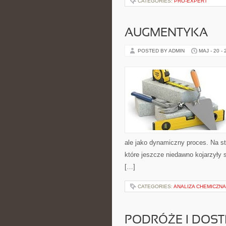
CATEGORIES:
PRO-EXPERT
AUGMENTYKA
POSTED BY ADMIN
MAJ - 20 -
ale jako dynamiczny proces. Na s
które jeszcze niedawno kojarzyły 
[…]
CATEGORIES:
ANALIZA CHEMICZNA
PODRÓŻE I DOS