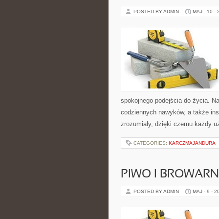
POSTED BY ADMIN
MAJ - 10 -
spokojnego podejścia do życia. Na
codziennych nawyków, a także insp
zrozumiały, dzięki czemu każdy u
CATEGORIES:
KARCZMAJANDURA
PIWO I BROWAR
POSTED BY ADMIN
MAJ - 9 - 2