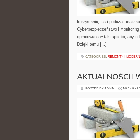
korzystaniu, jak i podczas realiz
Cyberbezpieczeństwo i Monitoring
opracowana w taki sposób, aby o
Dzięki temu […]
CATEGORIES:
REMONTY I MODERN
AKTUALNOŚCI I
POSTED BY ADMIN
MAJ - 6 - 2