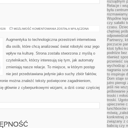
rozsądnym p
Relacje i w
była centrum
rozmawiamy,
Wspólne lepi
czy sałatki 
czasu. Dziec
AUGMENTYKA
 2026
MOŻLIWOŚĆ KOMENTOWANIA
ZOSTAŁA WYŁĄCZONA
chętniej pr
odpowiedzial
Augmentyka to technologiczna przestrzeń internetowa
Partnerzy, k
poczucie par
dla osób, które chcą analizować świat robotyki oraz jego
ktoś tylko k
podróże bez
wpływ na kulturę. Strona została stworzona z myślą o
również spo
czytelnikach, którzy interesują się tym, jak automaty
przenieść si
wychodząc z 
zmieniają nasze relacje. To miejsce, w którym postęp
nagrania sze
nie jest przedstawiana jedynie jako suchy zbiór faktów,
to inspiruje
Dom staje si
tronie można znaleźć teksty poświęcone zagadnieniom,
jutro pierog
jeśli nie ws
się głównie z cyberpunkowymi wizjami, a dziś coraz częściej
próbowanie j
troski i mił
troski. Ugot
upieczenie c
lunchboxów n
mówią „zależ
konkretnej z
związany z 
TĘPNOŚĆ
babcią czy 