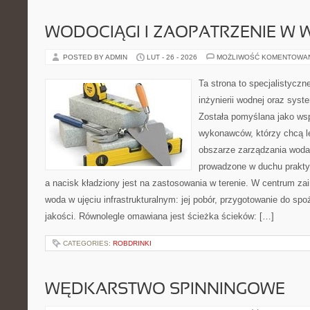
WODOCIĄGI I ZAOPATRZENIE W
POSTED BY ADMIN
LUT - 26 - 2026
MOŻLIWOŚĆ KOMENTOWA
Ta strona to specjalistyc
inżynierii wodnej oraz sys
Została pomyślana jako wsp
wykonawców, którzy chcą l
obszarze zarządzania woda
prowadzone w duchu praktyk
a nacisk kładziony jest na zastosowania w terenie. W centrum zai
woda w ujęciu infrastrukturalnym: jej pobór, przygotowanie do spoż
jakości. Równolegle omawiana jest ścieżka ścieków: […]
CATEGORIES:
ROBDRINKI
WĘDKARSTWO SPINNINGOWE