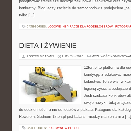
podejmować trafniejsze decyzje zakupowe i serwisowe oraz czyta
konkretny. Blog łączy zacięcie do samochodów z podejściem „na co
tylko […]
CATEGORIES:
LODOWE INSPIRACJE DLA FOODBLOGERÓW I FOTOGRA
DIETA I ŻYWIENIE
POSTED BY ADMIN
LUT - 24 - 2026
MOŻLIWOŚĆ KOMENTOWA
12ton.pl to platforma dla o
kondycję, zredukować masę 
kolarstwo. To serwis, w któ
higieną życia, a podejście 
Jeśli szukasz konkretów a
swoje nawyki, tutaj znajdz
do codzienności, a nie do ideałów z plakatu. Kategorie dla każdeg
Rowerem. Sednem 12ton.pl jest balans: między marzeniami a […
CATEGORIES:
PRZEMYSŁ W POLSCE