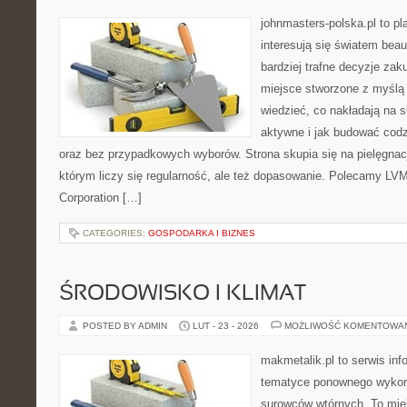
johnmasters-polska.pl to pl
interesują się światem bea
bardziej trafne decyzje zak
miejsce stworzone z myślą o
wiedzieć, co nakładają na s
aktywne i jak budować codz
oraz bez przypadkowych wyborów. Strona skupia się na pielęgnacj
którym liczy się regularność, ale też dopasowanie. Polecamy LVM
Corporation […]
CATEGORIES:
GOSPODARKA I BIZNES
ŚRODOWISKO I KLIMAT
POSTED BY ADMIN
LUT - 23 - 2026
MOŻLIWOŚĆ KOMENTOWA
makmetalik.pl to serwis in
tematyce ponownego wykor
surowców wtórnych. To miejs