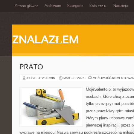
Archiwum
Kategorie
Nadzieja
Strona główna
Koło czasu
ZNALAZŁEM
PRATO
POSTED BY ADMIN
MAR - 2 - 2026
MOŻLIWOŚĆ KOMENTOWAN
MojeSalento.pl to wyjazdow
osobach, które chcą zrozu
tylko przez pryzmat pocztó
przez prawdziwy rytm miast
którym plany urlopowe zami
pierwszej inspiracji, przez
wyprawę na miejscu. Nazwa serwisu podkreśla szczególną miłość 