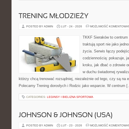
TRENING MŁODZIEŻY
POSTED BY ADMIN
LUT - 24 - 2026
MOŻLIWOŚĆ KOMENTOWA
TKKF Sieraków to centrum w
traktują sport nie jako jedn
życia. Serwis łączy podejś
codziennością: pokazuje, j
kroku, jak dbać o zdrowie o
w duchu świadomej rywalizac
którzy chcą trenować rozsądniej, niezależnie od tego, czy są na e
Polecamy Trening dorosłych i Rodzic jako wsparcie. W centrum [
CATEGORIES:
LEGINSY I BIELIZNA SPORTOWA
JOHNSON & JOHNSON (USA)
POSTED BY ADMIN
LUT - 23 - 2026
MOŻLIWOŚĆ KOMENTOWA