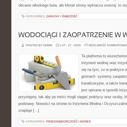
obcasie włoskiego buta, ale klimat strony wykracza szerzej: to 
CATEGORIES:
ZAPACHY I ŚWIEŻOŚĆ
WODOCIĄGI I ZAOPATRZENIE W
POSTED BY ADMIN
LUT - 27 - 2026
MOŻLIWOŚĆ KOMENTOWA
Ta platforma to wszechstro
inżynierii wodnej oraz inżyn
się na tym, co w praktyce 
gminach: systemy zaopatr
kanalizacyjne, a także kan
jest opisana w sposób inżyn
przystępny, tak aby po treści mogli sięgać praktycy oraz osoby, k
podstawy. Nowości na stronie to Inżynieria Wodna i Oczyszczaln
znajduje […]
CATEGORIES:
PRZEDSIĘBIORCZOŚĆ I BIZNES