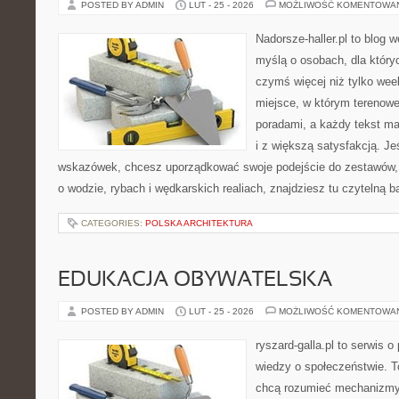
POSTED BY ADMIN
LUT - 25 - 2026
MOŻLIWOŚĆ KOMENTOWA
Nadorsze-haller.pl to blog w
myślą o osobach, dla który
czymś więcej niż tylko we
miejsce, w którym terenowe
poradami, a każdy tekst ma
i z większą satysfakcją. J
wskazówek, chcesz uporządkować swoje podejście do zestawów, a
o wodzie, rybach i wędkarskich realiach, znajdziesz tu czytelną 
CATEGORIES:
POLSKA ARCHITEKTURA
EDUKACJA OBYWATELSKA
POSTED BY ADMIN
LUT - 25 - 2026
MOŻLIWOŚĆ KOMENTOWA
ryszard-galla.pl to serwis o 
wiedzy o społeczeństwie. To
chcą rozumieć mechanizmy 