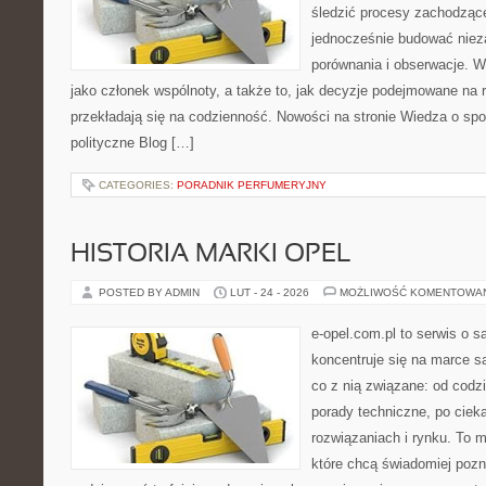
śledzić procesy zachodzące
jednocześnie budować nieza
porównania i obserwacje. W
jako członek wspólnoty, a także to, jak decyzje podejmowane na
przekładają się na codzienność. Nowości na stronie Wiedza o społ
polityczne Blog […]
CATEGORIES:
PORADNIK PERFUMERYJNY
HISTORIA MARKI OPEL
POSTED BY ADMIN
LUT - 24 - 2026
MOŻLIWOŚĆ KOMENTOWA
e-opel.com.pl to serwis o 
koncentruje się na marce 
co z nią związane: od codzi
porady techniczne, po ciek
rozwiązaniach i rynku. To m
które chcą świadomiej poz