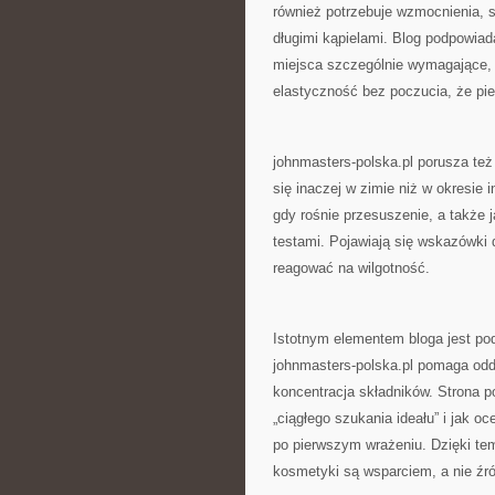
również potrzebuje wzmocnienia, s
długimi kąpielami. Blog podpowiad
miejsca szczególnie wymagające, t
elastyczność bez poczucia, że pie
johnmasters-polska.pl porusza też
się inaczej w zimie niż w okresie 
gdy rośnie przesuszenie, a także 
testami. Pojawiają się wskazówki
reagować na wilgotność.
Istotnym elementem bloga jest pod
johnmasters-polska.pl pomaga oddz
koncentracja składników. Strona 
„ciągłego szukania ideału” i jak o
po pierwszym wrażeniu. Dzięki tem
kosmetyki są wsparciem, a nie źród