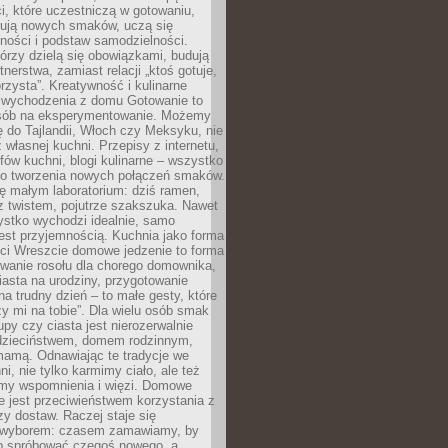
i, które uczestniczą w gotowaniu,
óbują nowych smaków, uczą się
ności i podstaw samodzielności.
tórzy dzielą się obowiązkami, budują
tnerstwa, zamiast relacji „ktoś gotuje,
orzysta”. Kreatywność i kulinarne
 wychodzenia z domu Gotowanie to
sób na eksperymentowanie. Możemy
ę do Tajlandii, Włoch czy Meksyku, nie
własnej kuchni. Przepisy z internetu,
fów kuchni, blogi kulinarne – wszystko
 do tworzenia nowych połączeń smaków.
ę małym laboratorium: dziś ramen,
i z twistem, pojutrze szakszuka. Nawet
zystko wychodzi idealnie, samo
est przyjemnością. Kuchnia jako forma
ości Wreszcie domowe jedzenie to forma
owanie rosołu dla chorego domownika,
iasta na urodziny, przygotowanie
a trudny dzień – to małe gesty, które
y mi na tobie”. Dla wielu osób smak
upy czy ciasta jest nierozerwalnie
dzieciństwem, domem rodzinnym,
mamą. Odnawiając te tradycje we
ni, nie tylko karmimy ciało, ale też
my wspomnienia i więzi. Domowe
e jest przeciwieństwem korzystania z
czy dostaw. Raczej staje się
wyborem: czasem zamawiamy, by
b spróbować czegoś nowego, a