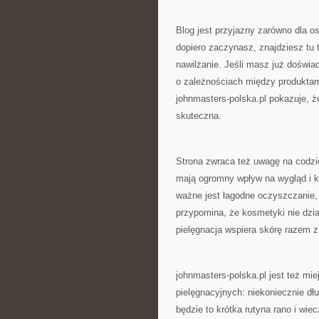
Blog jest przyjazny zarówno dla o
dopiero zaczynasz, znajdziesz tu 
nawilżanie. Jeśli masz już doświa
o zależnościach między produktami
johnmasters-polska.pl pokazuje, 
skuteczna.
Strona zwraca też uwagę na codzi
mają ogromny wpływ na wygląd i kon
ważne jest łagodne oczyszczanie, 
przypomina, że kosmetyki nie dział
pielęgnacja wspiera skórę razem 
johnmasters-polska.pl jest też mie
pielęgnacyjnych: niekoniecznie dł
będzie to krótka rutyna rano i wie