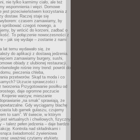
ni, nie tylko karmimy ciało, ale też
my wspomnienia i więzi. Domowe
e jest przeciwieństwem korzystania z
czy dostaw. Raczej staje się
wyborem: czasem zamawiamy, by
b spróbować czegoś nowego, a
jemy, by wrócić do korzeni, zadbać o
iskość. To połączenie nowoczesności z
óre – jak się wydaje – zostanie z nami
a lat temu wydawało się, że
ależy do aplikacji z dostawą jedzenia.
nięciem zamawiamy burgery, sushi,
mowe obiady z ulubionej restauracji.
wnolegle rośnie inny trend: powrót do
 domu, pieczenia chleba,
ania przetworów. Skąd ta moda i co
samych? Uczucie sprawczości i
z tworzenia Przygotowanie posiłku od
prostego, daje ogromne poczucie
 Krojenie warzyw, mieszanie
doprawianie „na smak” sprawiają, że
iepowtarzalne. Gdy wyciągamy blachę
ciasta lub garnek gulaszu, czujemy
łem to sam”. W świecie, w którym
 jest wirtualnych i chwilowych, fizyczny
y – talerz pełen jedzenia – daje bardzo
fakcję. Kontrola nad składnikami i
osnąca świadomość żywieniowa
coraz uważniej czytamy etykiety.