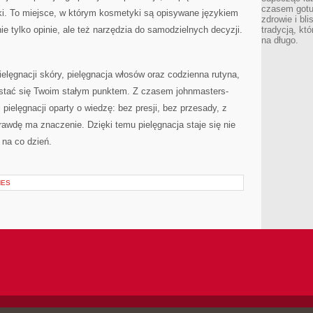
czasem gotu
. To miejsce, w którym kosmetyki są opisywane językiem
zdrowie i bl
ie tylko opinie, ale też narzędzia do samodzielnych decyzji.
tradycją, kt
na długo.
pielęgnacji skóry, pielęgnacja włosów oraz codzienna rutyna,
e stać się Twoim stałym punktem. Z czasem johnmasters-
ielęgnacji oparty o wiedzę: bez presji, bez przesady, z
awdę ma znaczenie. Dzięki temu pielęgnacja staje się nie
 na co dzień.
NES