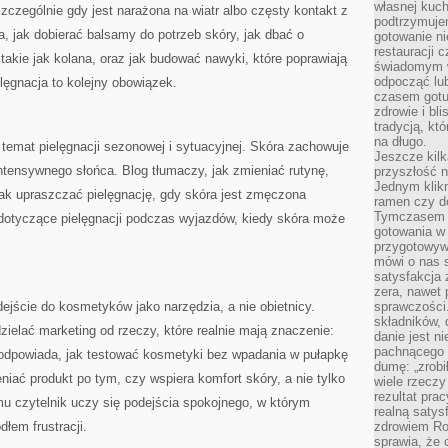
własnej kuch
zczególnie gdy jest narażona na wiatr albo częsty kontakt z
podtrzymuje
a, jak dobierać balsamy do potrzeb skóry, jak dbać o
gotowanie ni
restauracji 
akie jak kolana, oraz jak budować nawyki, które poprawiają
świadomym 
odpocząć lu
lęgnacja to kolejny obowiązek.
czasem gotu
zdrowie i bl
tradycją, kt
na długo.
 temat pielęgnacji sezonowej i sytuacyjnej. Skóra zachowuje
Jeszcze kilk
intensywnego słońca. Blog tłumaczy, jak zmieniać rutynę,
przyszłość n
Jednym klik
jak upraszczać pielęgnację, gdy skóra jest zmęczona
ramen czy do
Tymczasem ró
 dotyczące pielęgnacji podczas wyjazdów, kiedy skóra może
gotowania w
przygotowyw
mówi o nas 
satysfakcja 
zera, nawet 
ejście do kosmetyków jako narzędzia, a nie obietnicy.
sprawczości.
składników, 
ielać marketing od rzeczy, które realnie mają znaczenie:
danie jest n
pachnącego 
podpowiada, jak testować kosmetyki bez wpadania w pułapkę
dumę: „zrobi
ceniać produkt po tym, czy wspiera komfort skóry, a nie tylko
wiele rzeczy
rezultat prac
u czytelnik uczy się podejścia spokojnego, w którym
realną satys
łem frustracji.
zdrowiem R
sprawia, że 