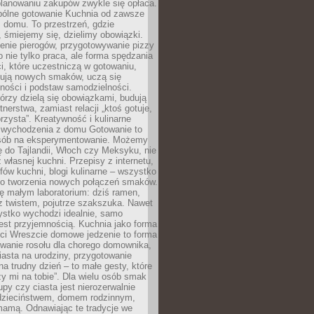
lanowaniu zakupów zwykle się opłaca.
spólne gotowanie Kuchnia od zawsze
 domu. To przestrzeń, gdzie
 śmiejemy się, dzielimy obowiązki.
enie pierogów, przygotowywanie pizzy
to nie tylko praca, ale forma spędzania
i, które uczestniczą w gotowaniu,
óbują nowych smaków, uczą się
ności i podstaw samodzielności.
tórzy dzielą się obowiązkami, budują
tnerstwa, zamiast relacji „ktoś gotuje,
orzysta”. Kreatywność i kulinarne
 wychodzenia z domu Gotowanie to
sób na eksperymentowanie. Możemy
ę do Tajlandii, Włoch czy Meksyku, nie
własnej kuchni. Przepisy z internetu,
fów kuchni, blogi kulinarne – wszystko
 do tworzenia nowych połączeń smaków.
ę małym laboratorium: dziś ramen,
i z twistem, pojutrze szakszuka. Nawet
zystko wychodzi idealnie, samo
est przyjemnością. Kuchnia jako forma
ości Wreszcie domowe jedzenie to forma
owanie rosołu dla chorego domownika,
iasta na urodziny, przygotowanie
a trudny dzień – to małe gesty, które
y mi na tobie”. Dla wielu osób smak
upy czy ciasta jest nierozerwalnie
dzieciństwem, domem rodzinnym,
mamą. Odnawiając te tradycje we