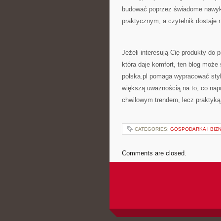
budować poprzez świadome nawyki
praktycznym, a czytelnik dostaje n
Jeżeli interesują Cię produkty do 
która daje komfort, ten blog moż
polska.pl pomaga wypracować styl p
większą uważnością na to, co napr
chwilowym trendem, lecz praktyką
CATEGORIES:
GOSPODARKA I BIZ
Comments are closed.