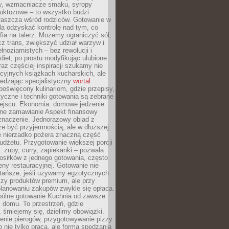
dy, wzmacniacze smaku, syropy
ruktozowe – to wszystko budzi
właszcza wśród rodziców. Gotowanie w
a odzyskać kontrolę nad tym, co
fia na talerz. Możemy ograniczyć sól,
zcz trans, zwiększyć udział warzyw i
łnoziarnistych – bez rewolucji i
diet, po prostu modyfikując ulubione
raz częściej inspiracji szukamy nie
ycyjnych książkach kucharskich, ale
iedzając specjalistyczny
wortal
poświęcony kulinariom, gdzie przepisy,
tyczne i techniki gotowania są zebrane
ejscu. Ekonomia: domowe jedzenie
zne zamawianie Aspekt finansowy
znaczenie. Jednorazowy obiad z
e być przyjemnością, ale w dłuższej
e nierzadko pożera znaczną część
dżetu. Przygotowanie większej porcji
 zupy, curry, zapiekanki – pozwala
posiłków z jednego gotowania, często
ny restauracyjnej. Gotowanie nie
 tańsze, jeśli używamy egzotycznych
czy produktów premium, ale przy
lanowaniu zakupów zwykle się opłaca.
spólne gotowanie Kuchnia od zawsze
 domu. To przestrzeń, gdzie
 śmiejemy się, dzielimy obowiązki.
enie pierogów, przygotowywanie pizzy
to nie tylko praca, ale forma spędzania