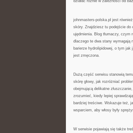
działać różnie w zależności od baz
johnmasters-polska.pl jest również
skóry. Znajdziesz tu podejście do 
ujędrnienia. Blog tłumaczy, czym ró
dlaczego te dwa stany wymagają ni
barierze hydrolipidowej, o tym jak
jest zmęczona.
Dużą część serwisu stanowią temat
skórę głowy, jak rozróżniać prob
obejmującą delikatne złuszczanie
zrozumieć, kiedy lepiej sprawdzaj
bardziej treściwe. Wskazuje też, 
wsparciem, aby włosy były spręży
W serwisie pojawiają się także treś