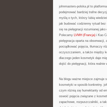
johnmasters-polska.pl to platforma
podejmować bardziej trafne decyz
myślą o tych, którzy lubią wiedzie
jak budować codzienny rytuał bez
się na pielęgnacji rozumianej jako
Polecamy
LVMH (Francja)
i Kao C
pielęgnacja oparta na obserwacji, 
porządkować pojęcia, tłumaczy ró
oczyszczaniem, a także między koj
dlaczego jeden kosmetyk daje mięk
dojść do pielęgnacji, która realnie
Na blogu ważne miejsce zajmuje s
kosmetyki w sposób konkretny. joh
czym różnią się humektanty od em
oswoić pojęcia związane z kosmet
zapachowe, rozpuszczalniki, a tak