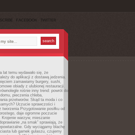
SCRIBE
FACEBOOK
TWITTER
a lat temu wydawało się, że
ależy do aplikacji z dostawą jedzenia.
nięciem zamawiamy burgery, sushi,
mowe obiady z ulubionej restauracji.
wnolegle rośnie inny trend: powrót do
 domu, pieczenia chleba,
ania przetworów. Skąd ta moda i co
samych? Uczucie sprawczości i
z tworzenia Przygotowanie posiłku od
prostego, daje ogromne poczucie
 Krojenie warzyw, mieszanie
doprawianie „na smak” sprawiają, że
iepowtarzalne. Gdy wyciągamy blachę
ciasta lub garnek gulaszu, czujemy