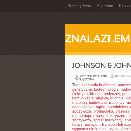
Archiwum
Katego
Strona główna
ZNALAZŁEM
JOHNSON & JOHN
POSTED BY ADMIN
POSTED ON
WYŁĄCZONA
Tagi:
akcesoria kuchenne
,
aranżac
genetyczne
,
biotechnologia
,
budow
elektryka
,
fitness medyczny
,
gene
komunikacja miejska
,
kuchnia
,
kul
materiały budowlane
,
materiały m
odchudzanie
,
ogród
,
ogrodnictwo
,
spożywcze
,
profilaktyka
,
przepisy
restauracje
,
rowery elektryczne
,
r
spożywczy
,
sprzęt medyczny
,
spr
tarasy
,
transport
,
transport lotniczy
wyposażenie kuchni
,
wyposażenie