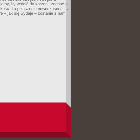
jemy, by wrócić do korzeni, zadbać o
iskość. To połączenie nowoczesności z
óre – jak się wydaje – zostanie z nami