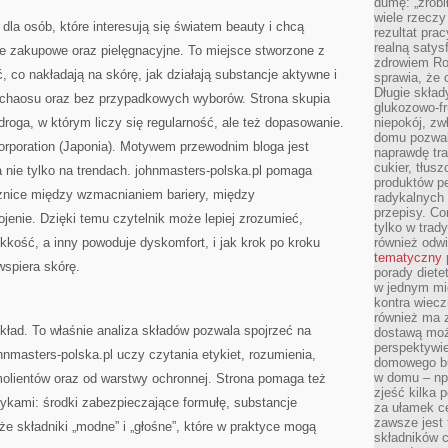
dumę: „zrobi
wiele rzeczy
 dla osób, które interesują się światem beauty i chcą
rezultat prac
realną satys
je zakupowe oraz pielęgnacyjne. To miejsce stworzone z
zdrowiem R
ć, co nakładają na skórę, jak działają substancje aktywne i
sprawia, że 
Długie skła
 chaosu oraz bez przypadkowych wyborów. Strona skupia
glukozowo-f
 droga, w którym liczy się regularność, ale też dopasowanie.
niepokój, z
domu pozwal
orporation (Japonia). Motywem przewodnim bloga jest
naprawdę tra
cukier, tłus
a nie tylko na trendach. johnmasters-polska.pl pomaga
produktów pe
żnice między wzmacnianiem bariery, między
radykalnych 
przepisy. Co
enie. Dzięki temu czytelnik może lepiej zrozumieć,
tylko w trad
kość, a inny powoduje dyskomfort, i jak krok po kroku
również odw
tematyczny
 wspiera skórę.
porady diete
w jednym mi
kontra wiec
również ma 
kład. To właśnie analiza składów pozwala spojrzeć na
dostawą moż
perspektywi
nmasters-polska.pl uczy czytania etykiet, rozumienia,
domowego bu
w domu – np.
olientów oraz od warstwy ochronnej. Strona pomaga też
zjeść kilka 
ykami: środki zabezpieczające formułę, substancje
za ułamek ce
zawsze jest
że składniki „modne” i „głośne”, które w praktyce mogą
składników 