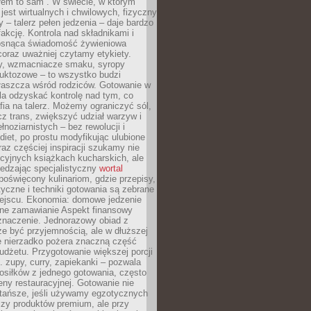
łem to sam”. W świecie, w którym
 jest wirtualnych i chwilowych, fizyczny
y – talerz pełen jedzenia – daje bardzo
fakcję. Kontrola nad składnikami i
osnąca świadomość żywieniowa
coraz uważniej czytamy etykiety.
dy, wzmacniacze smaku, syropy
ruktozowe – to wszystko budzi
właszcza wśród rodziców. Gotowanie w
a odzyskać kontrolę nad tym, co
fia na talerz. Możemy ograniczyć sól,
zcz trans, zwiększyć udział warzyw i
łnoziarnistych – bez rewolucji i
diet, po prostu modyfikując ulubione
raz częściej inspiracji szukamy nie
ycyjnych książkach kucharskich, ale
iedzając specjalistyczny
wortal
poświęcony kulinariom, gdzie przepisy,
tyczne i techniki gotowania są zebrane
ejscu. Ekonomia: domowe jedzenie
zne zamawianie Aspekt finansowy
znaczenie. Jednorazowy obiad z
e być przyjemnością, ale w dłuższej
e nierzadko pożera znaczną część
dżetu. Przygotowanie większej porcji
 zupy, curry, zapiekanki – pozwala
posiłków z jednego gotowania, często
ny restauracyjnej. Gotowanie nie
 tańsze, jeśli używamy egzotycznych
czy produktów premium, ale przy