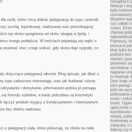
y.
rozsądnym p
Relacje i w
była centrum
rozmawiamy,
Wspólne lepi
 dla osób, które chcą dobrać pielęgnację do typu i potrzeb
czy sałatki 
cery suchej, łojotokowej, reaktywnej oraz potrzebującej
czasu. Dziec
chętniej pr
żni się skóra spragniona od skóry ubogiej w lipidy, i
odpowiedzial
eco innego podejścia. W treściach pojawiają się wątki o
Partnerzy, k
poczucie par
 ją wspierać oraz czego unikać, gdy skóra daje sygnały, że
ktoś tylko k
podróże bez
również spo
przenieść si
wychodząc z 
nagrania sze
y dotyczące pielęgnacji włosów. Blog opisuje, jak dbać o
to inspiruje
lemy typu zaburzona równowaga, oraz jak budować rutynę
Dom staje si
jutro pierog
, odżywianie i domykanie. johnmasters-polska.pl pomaga
jeśli nie ws
próbowanie j
ą się formuły subtelne, a kiedy potrzebne są kosmetyki
troski i mił
jak łączyć produkt myjący z kondycjonerem i intensywnym
troski. Ugot
upieczenie c
ste bez efektu nadmiaru.
lunchboxów n
mówią „zależ
konkretnej z
związany z 
ci o pielęgnacji ciała, które pokazują, że skóra na ciele
babcią czy 