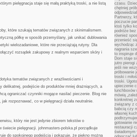
tórym pielęgnacja staje się małą praktyką troski, a nie listą
czasu. Dziec
chętniej pr
odpowiedzial
Partnerzy, k
poczucie par
ktoś tylko k
soby, które szukają tematów związanych z skinimalismem.
podróże bez
również spo
tyczną półkę w sposób przemyślany, jak unikać dublowania
przenieść si
wychodząc z 
tyki wielozadaniowe, które nie przeciążają rutyny. Dla
nagrania sze
połączyć rozsądek zakupowy z realnym wsparciem skóry i
to inspiruje
Dom staje si
jutro pierog
jeśli nie ws
próbowanie j
troski i mił
dotyka tematów związanych z wrażliwościami i
troski. Ugot
upieczenie c
ry delikatnej, podejście do produktów mniej drażniących, a
lunchboxów n
hcą ograniczać czynniki mogące nasilać pieczenie. Blog nie
mówią „zależ
konkretnej z
, jak rozpoznawać, co w pielęgnacji działa neutralnie.
związany z 
babcią czy 
własnej kuch
podtrzymuje
rwisu, który nie jest jedynie zbiorem tekstów o
gotowanie ni
restauracji 
świecie pielęgnacji. johnmasters-polska.pl porządkuje
świadomym 
ruje do spokojnego podejścia i pokazuje, że piękno można
odpocząć lu