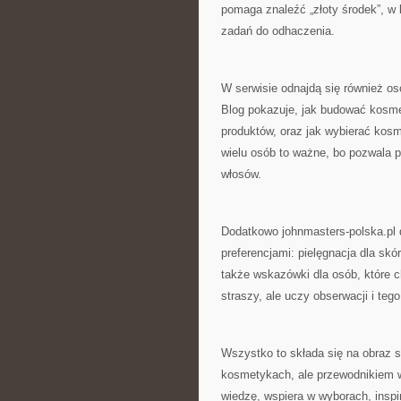
pomaga znaleźć „złoty środek”, w k
zadań do odhaczenia.
W serwisie odnajdą się również o
Blog pokazuje, jak budować kosme
produktów, oraz jak wybierać kosme
wielu osób to ważne, bo pozwala 
włosów.
Dodatkowo johnmasters-polska.pl 
preferencjami: pielęgnacja dla skó
także wskazówki dla osób, które c
straszy, ale uczy obserwacji i tego
Wszystko to składa się na obraz se
kosmetykach, ale przewodnikiem w 
wiedzę, wspiera w wyborach, inspi