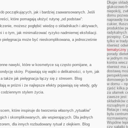
Długie skła
glukozowo-f
niepokój, z
sób początkujących, jak i bardziej zaawansowanych. Jeśli
domu pozwal
treści, które pomagają ułożyć rutynę „od podstaw”:
naprawdę tra
cukier, tłus
dczenie, możesz pogłębić wiedzę o składnikach i aktywach,
produktów pe
radykalnych 
 i o tym, jak minimalizować ryzyko nadmiernej eksfoliacji.
przepisy. Co
że pielęgnacja może być nieskomplikowana, a jednocześnie
tylko w trad
również odw
tematyczny
porady diete
w jednym mi
kontra wiec
enne nawyki, które w kosmetyce są często pomijane, a
również ma 
dostawą moż
dycję skóry. Pojawiają się wątki o delikatności, o tym, jak
perspektywi
a także jak pielęgnacja łączy się z stresem. Blog
domowego bu
w domu – np.
ają w próżni i że najlepsze efekty pojawiają się wtedy, gdy
zjeść kilka 
z codziennym stylem życia.
za ułamek ce
zawsze jest
składników 
rozsądnym p
Relacje i w
jscem, które inspiruje do tworzenia własnych „rytuałów”
była centrum
ugich i skomplikowanych, ale wspierających. Dla jednych
rozmawiamy,
Wspólne lepi
czorem, dla innych rozbudowany rytuał z olejkiem. Blog
czy sałatki 