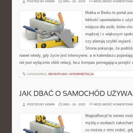
POSTED BY ADMIN
GRU - 19 - 2025
MOŻLIWOŚĆ KOMENTOWA
Matka w Berku to portal pod
lekkość opowiadania z uż
miejsce dla osób, które chc
mądrzej i z większym spoko
czy planują szybki wyjazd,
Strona pokazuje, że podró
nawet wtedy, gdy życie jest intensywne, a w kalendarzu pojawiają
nie jest wyłącznie zbiór relacji, lecz kompas pomagająca przejść
CATEGORIES:
REPERTUAR I INTERPRETACJA
JAK DBAĆ O SAMOCHÓD UŻYWA
POSTED BY ADMIN
GRU - 18 - 2025
MOŻLIWOŚĆ KOMENTOWA
Magnaflow.pl to serwis moto
myślą o osobach zakochany
co można z nimi zrobić, gdy