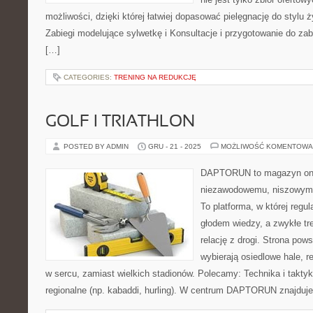
możliwości, dzięki której łatwiej dopasować pielęgnację do stylu ż
Zabiegi modelujące sylwetkę i Konsultacje i przygotowanie do za
[…]
CATEGORIES:
TRENING NA REDUKCJĘ
GOLF I TRIATHLON
POSTED BY ADMIN
GRU - 21 - 2025
MOŻLIWOŚĆ KOMENTOWA
DAPTORUN to magazyn onli
niezawodowemu, niszowym d
To platforma, w której regul
głodem wiedzy, a zwykłe tre
relację z drogi. Strona pows
wybierają osiedlowe hale, r
w sercu, zamiast wielkich stadionów. Polecamy: Technika i taktyka
regionalne (np. kabaddi, hurling). W centrum DAPTORUN znajduje