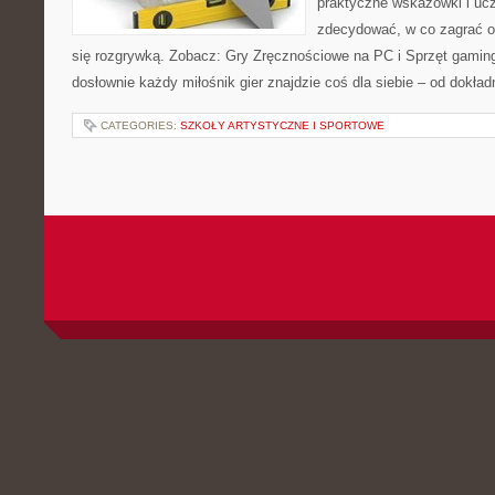
praktyczne wskazówki i ucz
zdecydować, w co zagrać o
się rozgrywką. Zobacz: Gry Zręcznościowe na PC i Sprzęt gaming
dosłownie każdy miłośnik gier znajdzie coś dla siebie – od dokład
CATEGORIES:
SZKOŁY ARTYSTYCZNE I SPORTOWE