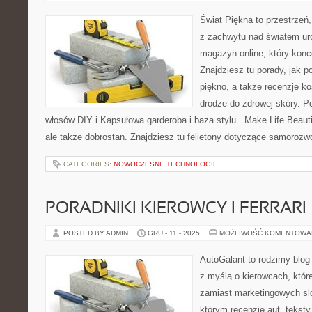
Świat Piękna to przestrzeń,
z zachwytu nad światem ur
magazyn online, który konce
Znajdziesz tu porady, jak p
piękno, a także recenzje ko
drodze do zdrowej skóry. 
włosów DIY i Kapsułowa garderoba i baza stylu . Make Life Beautifu
ale także dobrostan. Znajdziesz tu felietony dotyczące samorozw
CATEGORIES:
NOWOCZESNE TECHNOLOGIE
PORADNIKI KIEROWCY I FERRARI
POSTED BY ADMIN
GRU - 11 - 2025
MOŻLIWOŚĆ KOMENTOWA
AutoGalant to rodzimy blo
z myślą o kierowcach, które
zamiast marketingowych sl
którym recenzje aut, tekst