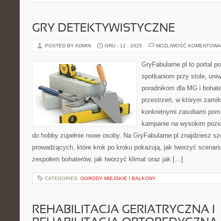
GRY DETEKTYWISTYCZNE
POSTED BY ADMIN
GRU - 12 - 2025
MOŻLIWOŚĆ KOMENTOWA
GryFabularne.pl to portal 
spotkaniom przy stole, uni
poradnikom dla MG i bohat
przestrzeń, w którym zamiło
konkretnymi zasobami pom
kampanie na wysokim pozi
do hobby zupełnie nowe osoby. Na GryFabularne.pl znajdziesz sz
prowadzących, które krok po kroku pokazują, jak tworzyć scenar
zespołem bohaterów, jak tworzyć klimat oraz jak […]
CATEGORIES:
OGRODY MIEJSKIE I BALKONY
REHABILITACJA GERIATRYCZNA I