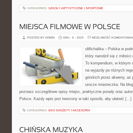
CATEGORIES:
SZKOŁY ARTYSTYCZNE I SPORTOWE
MIEJSCA FILMOWE W POLSCE
POSTED BY ADMIN
GRU - 6 - 2025
MOŻLIWOŚĆ KOMENTOWAN
uMichalika – Polska w podró
który narodził się z miłośc
To kompendium, w którym cz
na wyjazdy po różnych regi
górskich przez akweny, aż 
urocze miasteczka. Na blog
poznasz szczegółowe opisy miejsc, praktyczne porady oraz autors
Polsce. Każdy wpis jest tworzony w taki sposób, aby ułatwić […]
CATEGORIES:
EKO GADŻETY I AKCESORIA
CHIŃSKA MUZYKA