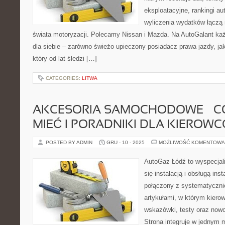
eksploatacyjne, rankingi au
wyliczenia wydatków łączą
świata motoryzacji. Polecamy Nissan i Mazda. Na AutoGalant każ
dla siebie – zarówno świeżo upieczony posiadacz prawa jazdy, ja
który od lat śledzi […]
CATEGORIES:
LITWA
AKCESORIA SAMOCHODOWE – C
MIEĆ I PORADNIKI DLA KIEROW
POSTED BY ADMIN
GRU - 10 - 2025
MOŻLIWOŚĆ KOMENTOWA
AutoGaz Łódź to wyspecjal
się instalacją i obsługą in
połączony z systematyczn
artykułami, w którym kiero
wskazówki, testy oraz nowo
Strona integruje w jednym 