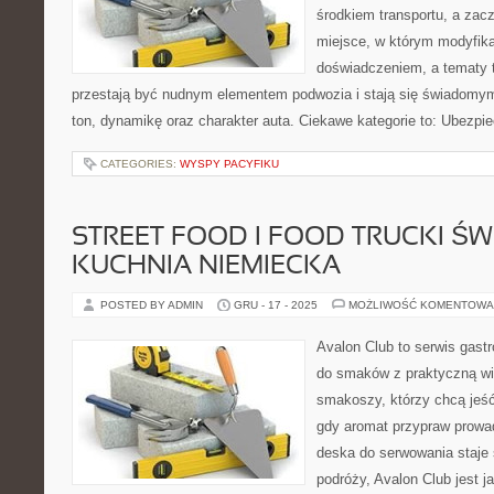
środkiem transportu, a zac
miejsce, w którym modyfika
doświadczeniem, a tematy 
przestają być nudnym elementem podwozia i stają się świadom
ton, dynamikę oraz charakter auta. Ciekawe kategorie to: Ubezp
CATEGORIES:
WYSPY PACYFIKU
STREET FOOD I FOOD TRUCKI ŚWI
KUCHNIA NIEMIECKA
POSTED BY ADMIN
GRU - 17 - 2025
MOŻLIWOŚĆ KOMENTOWA
Avalon Club to serwis gast
do smaków z praktyczną wi
smakoszy, którzy chcą jeść 
gdy aromat przypraw prowad
deska do serwowania staje
podróży, Avalon Club jest j