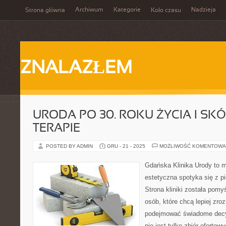
Archiwum
Kategorie
Nadzieja
Strona główna
Koło czasu
ZNALAZŁEM
URODA PO 30. ROKU ŻYCIA I SKÓR
TERAPIE
POSTED BY ADMIN
GRU - 21 - 2025
MOŻLIWOŚĆ KOMENTOWA
Gdańska Klinika Urody to 
estetyczna spotyka się z pi
Strona kliniki została pom
osób, które chcą lepiej zro
podejmować świadome decyz
nie jest tylko zbiór oferto