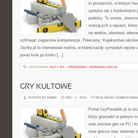
to przestrzeń, w którym fa
spotyka się z konkretnymi p
podróży. To serwis, stworz
marzących o rejsach, któr
na wodzie, planować własn
szlifować żeglarskie kompetencje. Polecamy: Kajakarstwo ekstre
Jachty.pl to internetowa marina, w której każdy sympatyk rejsów z
porad krok po kroku […]
CATEGORIES:
BUTY DIY – PRZERÓBKI I PERSONALIZACJA
GRY KULTOWE
POSTED BY ADMIN
GRU - 4 - 2025
MOŻLIWOŚĆ KOMENTOWAN
Portal GryPoradnik.pl to ws
który gromadzi w jednym mi
oraz preview gier na PC i k
nowi gracze oraz weterani z