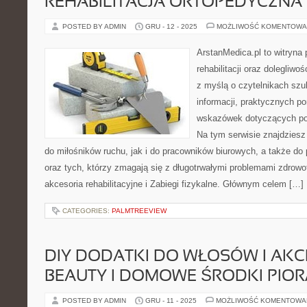
REHABILITACJA ORTOPEDYCZNA
POSTED BY ADMIN
GRU - 12 - 2025
MOŻLIWOŚĆ KOMENTOWA
ArstanMedica.pl to witryn
rehabilitacji oraz dolegliw
z myślą o czytelnikach szu
informacji, praktycznych po
wskazówek dotyczących pow
Na tym serwisie znajdziesz
do miłośników ruchu, jak i do pracowników biurowych, a także do
oraz tych, którzy zmagają się z długotrwałymi problemami zdrowo
akcesoria rehabilitacyjne i Zabiegi fizykalne. Głównym celem […]
CATEGORIES:
PALMTREEVIEW
DIY DODATKI DO WŁOSÓW I AKC
BEAUTY I DOMOWE ŚRODKI PIO
POSTED BY ADMIN
GRU - 11 - 2025
MOŻLIWOŚĆ KOMENTOWA