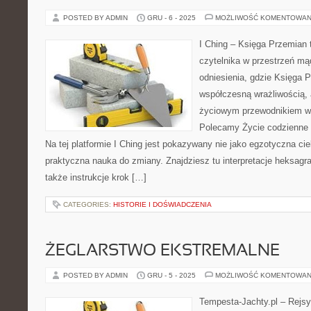
POSTED BY ADMIN
GRU - 6 - 2025
MOŻLIWOŚĆ KOMENTOWAN
I Ching – Księga Przemian t
czytelnika w przestrzeń m
odniesienia, gdzie Księga 
współczesną wrażliwością, 
życiowym przewodnikiem w 
Polecamy Życie codzienne w
Na tej platformie I Ching jest pokazywany nie jako egzotyczna ci
praktyczna nauka do zmiany. Znajdziesz tu interpretacje heksagr
także instrukcje krok […]
CATEGORIES:
HISTORIE I DOŚWIADCZENIA
ŻEGLARSTWO EKSTREMALNE
POSTED BY ADMIN
GRU - 5 - 2025
MOŻLIWOŚĆ KOMENTOWAN
Tempesta-Jachty.pl – Rejsy