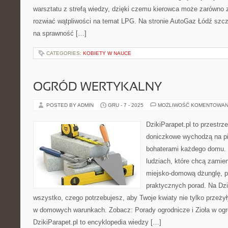
warsztatu z strefą wiedzy, dzięki czemu kierowca może zarówno 
rozwiać wątpliwości na temat LPG. Na stronie AutoGaz Łódź szcz
na sprawność […]
CATEGORIES:
KOBIETY W NAUCE
OGRÓD WERTYKALNY
POSTED BY ADMIN
GRU - 7 - 2025
MOŻLIWOŚĆ KOMENTOWAN
DzikiParapet.pl to przestrze
doniczkowe wychodzą na pie
bohaterami każdego domu. 
ludziach, które chcą zamie
miejsko-domową dżunglę, p
praktycznych porad. Na Dzi
wszystko, czego potrzebujesz, aby Twoje kwiaty nie tylko przeży
w domowych warunkach. Zobacz: Porady ogrodnicze i Zioła w ogr
DzikiParapet.pl to encyklopedia wiedzy […]