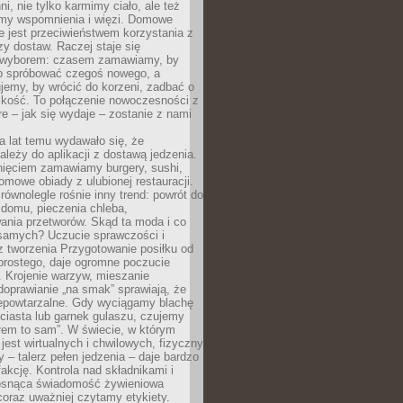
ni, nie tylko karmimy ciało, ale też
my wspomnienia i więzi. Domowe
e jest przeciwieństwem korzystania z
czy dostaw. Raczej staje się
wyborem: czasem zamawiamy, by
b spróbować czegoś nowego, a
jemy, by wrócić do korzeni, zadbać o
iskość. To połączenie nowoczesności z
óre – jak się wydaje – zostanie z nami
a lat temu wydawało się, że
ależy do aplikacji z dostawą jedzenia.
nięciem zamawiamy burgery, sushi,
mowe obiady z ulubionej restauracji.
wnolegle rośnie inny trend: powrót do
 domu, pieczenia chleba,
ania przetworów. Skąd ta moda i co
samych? Uczucie sprawczości i
z tworzenia Przygotowanie posiłku od
prostego, daje ogromne poczucie
 Krojenie warzyw, mieszanie
doprawianie „na smak” sprawiają, że
iepowtarzalne. Gdy wyciągamy blachę
ciasta lub garnek gulaszu, czujemy
łem to sam”. W świecie, w którym
 jest wirtualnych i chwilowych, fizyczny
y – talerz pełen jedzenia – daje bardzo
fakcję. Kontrola nad składnikami i
osnąca świadomość żywieniowa
coraz uważniej czytamy etykiety.