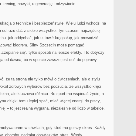
: trening, nawyki, regenerację i odżywianie.
kacja o technice i bezpieczeństwie. Wielu ludzi wchodzi na
ba od razu dać z siebie wszystko. Tymczasem najczęściej
chu: jak oddychać, jak ustawić kręgosłup, jak prowadzić
 pracować biodrem. Silny Szczecin może pomagać
„czepianie się”, tylko sposób na lepsze efekty. I to dotyczy
ują od dawna, bo w sporcie zawsze jest coś do poprawy.
 że ta strona nie tylko mówi o ćwiczeniach, ale o stylu
wokół zdrowych wyborów bez poczucia, że wszystko kręci
telna, ale kluczowa różnica. Bo sport ma wspierać życie, a
yna dzięki temu lepiej spać, mieć więcej energii do pracy,
ej – to jest realna wygrana, niezależnie od liczb w tabelce.
 motywatorem w chwilach, gdy ktoś ma gorszy okres. Każdy
y, choroby, nadmiar obowiązków, stres. Wtedy