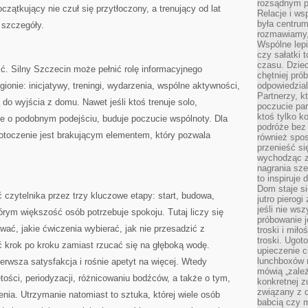
rozsądnym p
czątkujący nie czuł się przytłoczony, a trenujący od lat
Relacje i w
była centrum
 szczegóły.
rozmawiamy,
Wspólne lepi
czy sałatki 
czasu. Dziec
ć. Silny Szczecin może pełnić rolę informacyjnego
chętniej pr
ionie: inicjatywy, treningi, wydarzenia, wspólne aktywności,
odpowiedzial
Partnerzy, k
do wyjścia z domu. Nawet jeśli ktoś trenuje solo,
poczucie par
ktoś tylko k
ie o podobnym podejściu, buduje poczucie wspólnoty. Dla
podróże bez
 otoczenie jest brakującym elementem, który pozwala
również spo
przenieść si
wychodząc z 
nagrania sze
to inspiruje
Dom staje si
czytelnika przez trzy kluczowe etapy: start, budowa,
jutro pierog
jeśli nie ws
órym większość osób potrzebuje spokoju. Tutaj liczy się
próbowanie j
wać, jakie ćwiczenia wybierać, jak nie przesadzić z
troski i mił
troski. Ugot
ść krok po kroku zamiast rzucać się na głęboką wodę.
upieczenie c
lunchboxów n
erwsza satysfakcja i rośnie apetyt na więcej. Wtedy
mówią „zależ
jętości, periodyzacji, różnicowaniu bodźców, a także o tym,
konkretnej z
związany z 
nia. Utrzymanie natomiast to sztuka, której wiele osób
babcią czy 