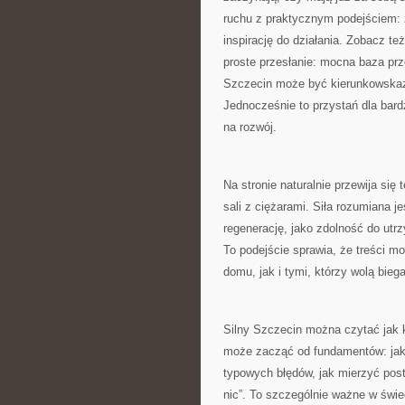
ruchu z praktycznym podejściem: 
inspirację do działania. Zobacz te
proste przesłanie: mocna baza prz
Szczecin może być kierunkowskaze
Jednocześnie to przystań dla bar
na rozwój.
Na stronie naturalnie przewija się
sali z ciężarami. Siła rozumiana j
regenerację, jako zdolność do utr
To podejście sprawia, że treści mo
domu, jak i tymi, którzy wolą bieg
Silny Szczecin można czytać jak 
może zacząć od fundamentów: jak 
typowych błędów, jak mierzyć post
nic”. To szczególnie ważne w świe