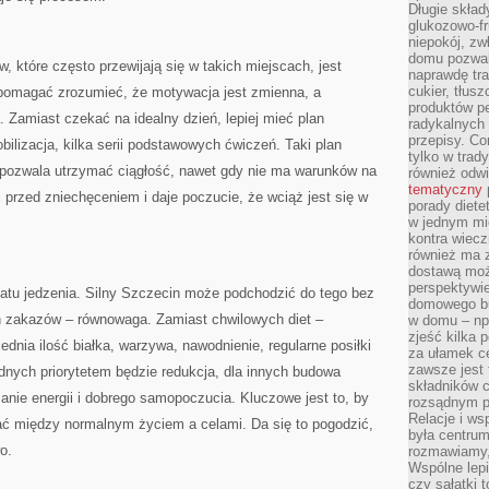
Długie skła
glukozowo-f
niepokój, z
domu pozwal
 które często przewijają się w takich miejscach, jest
naprawdę tra
cukier, tłus
pomagać zrozumieć, że motywacja jest zmienna, a
produktów pe
 Zamiast czekać na idealny dzień, lepiej mieć plan
radykalnych 
przepisy. Co
ilizacja, kilka serii podstawowych ćwiczeń. Taki plan
tylko w trad
 pozwala utrzymać ciągłość, nawet gdy nie ma warunków na
również odw
tematyczny
ni przed zniechęceniem i daje poczucie, że wciąż jest się w
porady diete
w jednym mi
kontra wiec
również ma 
dostawą moż
perspektywi
matu jedzenia. Silny Szczecin może podchodzić do tego bez
domowego bu
ch zakazów – równowaga. Zamiast chwilowych diet –
w domu – np.
zjeść kilka 
dnia ilość białka, warzywa, nawodnienie, regularne posiłki
za ułamek ce
zawsze jest
dnych priorytetem będzie redukcja, dla innych budowa
składników 
manie energii i dobrego samopoczucia. Kluczowe jest to, by
rozsądnym p
Relacje i w
rać między normalnym życiem a celami. Da się to pogodzić,
była centrum
o.
rozmawiamy,
Wspólne lepi
czy sałatki 