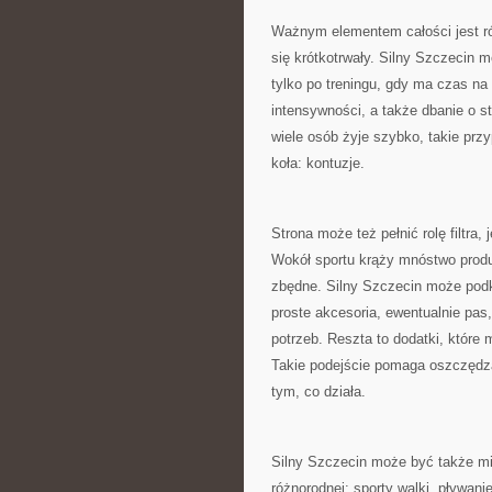
Ważnym elementem całości jest rów
się krótkotrwały. Silny Szczecin m
tylko po treningu, gdy ma czas na
intensywności, a także dbanie o st
wiele osób żyje szybko, takie prz
koła: kontuzje.
Strona może też pełnić rolę filtra, 
Wokół sportu krąży mnóstwo produ
zbędne. Silny Szczecin może podk
proste akcesoria, ewentualnie pas,
potrzeb. Reszta to dodatki, które
Takie podejście pomaga oszczędza
tym, co działa.
Silny Szczecin może być także miej
różnorodnej: sporty walki, pływani