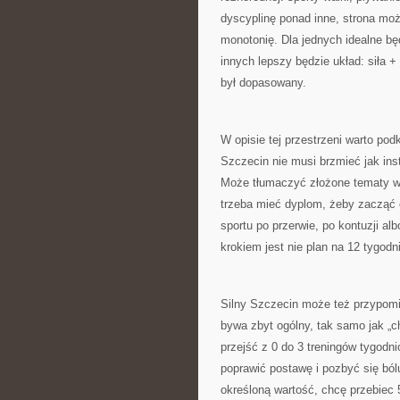
dyscyplinę ponad inne, strona mo
monotonię. Dla jednych idealne bę
innych lepszy będzie układ: siła +
był dopasowany.
W opisie tej przestrzeni warto podk
Szczecin nie musi brzmieć jak inst
Może tłumaczyć złożone tematy w 
trzeba mieć dyplom, żeby zacząć 
sportu po przerwie, po kontuzji al
krokiem jest nie plan na 12 tygodni
Silny Szczecin może też przypomi
bywa zbyt ogólny, tak samo jak „ch
przejść z 0 do 3 treningów tygodn
poprawić postawę i pozbyć się bó
określoną wartość, chcę przebiec 