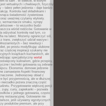
łem to sam”. W świecie, w którym
 jest wirtualnych i chwilowych, fizyczny
y – talerz pełen jedzenia – daje bardzo
fakcję. Kontrola nad składnikami i
osnąca świadomość żywieniowa
coraz uważniej czytamy etykiety.
dy, wzmacniacze smaku, syropy
ruktozowe – to wszystko budzi
właszcza wśród rodziców. Gotowanie w
a odzyskać kontrolę nad tym, co
fia na talerz. Możemy ograniczyć sól,
zcz trans, zwiększyć udział warzyw i
łnoziarnistych – bez rewolucji i
diet, po prostu modyfikując ulubione
raz częściej inspiracji szukamy nie
ycyjnych książkach kucharskich, ale
iedzając specjalistyczny
wortal
poświęcony kulinariom, gdzie przepisy,
tyczne i techniki gotowania są zebrane
ejscu. Ekonomia: domowe jedzenie
zne zamawianie Aspekt finansowy
znaczenie. Jednorazowy obiad z
e być przyjemnością, ale w dłuższej
e nierzadko pożera znaczną część
dżetu. Przygotowanie większej porcji
 zupy, curry, zapiekanki – pozwala
posiłków z jednego gotowania, często
ny restauracyjnej. Gotowanie nie
 tańsze, jeśli używamy egzotycznych
czy produktów premium, ale przy