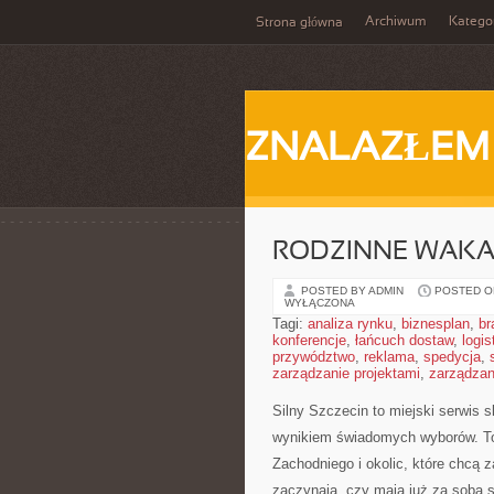
Archiwum
Katego
Strona główna
ZNALAZŁEM
RODZINNE WAKACJ
POSTED BY ADMIN
POSTED ON
WYŁĄCZONA
Tagi:
analiza rynku
,
biznesplan
,
br
konferencje
,
łańcuch dostaw
,
logis
przywództwo
,
reklama
,
spedycja
,
zarządzanie projektami
,
zarządzan
Silny Szczecin to miejski serwis s
wynikiem świadomych wyborów. To
Zachodniego i okolic, które chcą z
zaczynają, czy mają już za sobą s