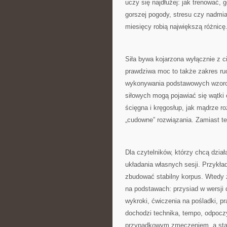
uczy się najdłużej: jak trenować, 
gorszej pogody, stresu czy nadmia
miesięcy robią największą różnicę
Siła bywa kojarzona wyłącznie z c
prawdziwa moc to także zakres ruc
wykonywania podstawowych wzorcó
siłowych mogą pojawiać się wątki 
ścięgna i kręgosłup, jak mądrze r
„cudowne” rozwiązania. Zamiast t
Dla czytelników, którzy chcą dzia
układania własnych sesji. Przykła
zbudować stabilny korpus. Wtedy
na podstawach: przysiad w wersji 
wykroki, ćwiczenia na pośladki, p
dochodzi technika, tempo, odpoczyn
przypadkowym zmęczeniem, a staj