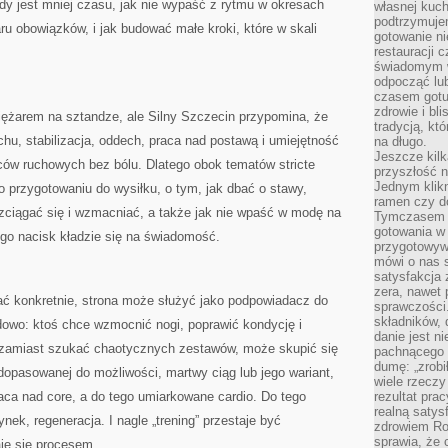
gdy jest mniej czasu, jak nie wypaść z rytmu w okresach
własnej kuch
podtrzymuje
ru obowiązków, i jak budować małe kroki, które w skali
gotowanie ni
restauracji 
.
świadomym 
odpocząć lu
czasem gotu
zdrowie i bl
iężarem na sztandze, ale Silny Szczecin przypomina, że
tradycją, kt
hu, stabilizacja, oddech, praca nad postawą i umiejętność
na długo.
Jeszcze kilk
w ruchowych bez bólu. Dlatego obok tematów stricte
przyszłość n
Jednym klik
o przygotowaniu do wysiłku, o tym, jak dbać o stawy,
ramen czy do
ozciągać się i wzmacniać, a także jak nie wpaść w modę na
Tymczasem ró
gotowania w
ego nacisk kładzie się na świadomość.
przygotowyw
mówi o nas 
satysfakcja 
zera, nawet 
łać konkretnie, strona może służyć jako podpowiadacz do
sprawczości.
składników, 
dowo: ktoś chce wzmocnić nogi, poprawić kondycję i
danie jest n
 zamiast szukać chaotycznych zestawów, może skupić się
pachnącego 
dumę: „zrobi
dopasowanej do możliwości, martwy ciąg lub jego wariant,
wiele rzeczy
raca nad core, a do tego umiarkowane cardio. Do tego
rezultat prac
realną satys
ek, regeneracja. I nagle „trening” przestaje być
zdrowiem R
sprawia, że 
e się procesem.