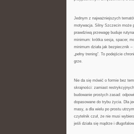
Jednym z najważniejszych tematów,
motywacja. Silny Szczecin może 
prawdziwą przewagę buduje rutyna.
minimum: krótka sesja, spacer, mob
minimum działa jak bezpiecznik –
„pełny trening”. To podejście chro
grze.
Nie da się mówić o formie bez te
skrajności: zamiast restrykcyjny
budowanie prostych zasad: odpowie
dopasowane do trybu życia. Dla je
masy, a dla wielu po prostu utrzy
czytelnik czuł, że nie musi wybie
jeśli działa się mądrze i długofalow