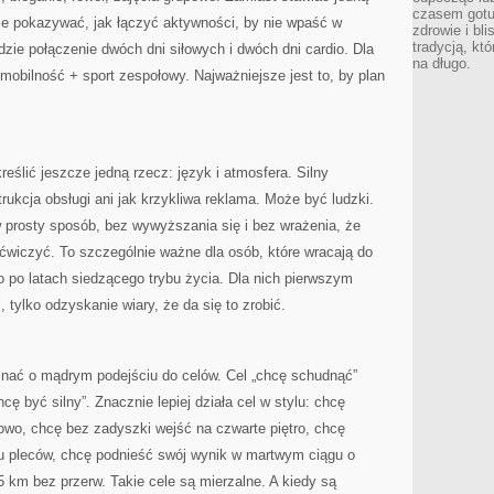
czasem gotu
że pokazywać, jak łączyć aktywności, by nie wpaść w
zdrowie i bl
tradycją, kt
dzie połączenie dwóch dni siłowych i dwóch dni cardio. Dla
na długo.
 mobilność + sport zespołowy. Najważniejsze jest to, by plan
reślić jeszcze jedną rzecz: język i atmosfera. Silny
rukcja obsługi ani jak krzykliwa reklama. Może być ludzki.
prosty sposób, bez wywyższania się i bez wrażenia, że
ćwiczyć. To szczególnie ważne dla osób, które wracają do
bo po latach siedzącego trybu życia. Dla nich pierwszym
, tylko odzyskanie wiary, że da się to zrobić.
nać o mądrym podejściu do celów. Cel „chcę schudnąć”
cę być silny”. Znacznie lepiej działa cel w stylu: chcę
iowo, chcę bez zadyszki wejść na czwarte piętro, chcę
lu pleców, chcę podnieść swój wynik w martwym ciągu o
5 km bez przerw. Takie cele są mierzalne. A kiedy są