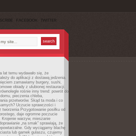
SCRIBE
FACEBOOK
TWITTER
a lat temu wydawało się, że
ależy do aplikacji z dostawą jedzenia.
nięciem zamawiamy burgery, sushi,
mowe obiady z ulubionej restauracji.
wnolegle rośnie inny trend: powrót do
 domu, pieczenia chleba,
ania przetworów. Skąd ta moda i co
samych? Uczucie sprawczości i
z tworzenia Przygotowanie posiłku od
prostego, daje ogromne poczucie
 Krojenie warzyw, mieszanie
doprawianie „na smak” sprawiają, że
iepowtarzalne. Gdy wyciągamy blachę
ciasta lub garnek gulaszu, czujemy