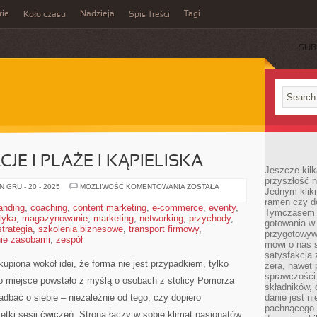
rie
Nadzieja
Tagi
Koło czasu
Spis Treści
SUB
E I PLAŻE I KĄPIELISKA
Jeszcze kilk
przyszłość n
RODZINNE
 GRU - 20 - 2025
MOŻLIWOŚĆ KOMENTOWANIA
ZOSTAŁA
Jednym klik
WAKACJE
ramen czy do
I
anding
,
coaching
,
content marketing
,
e-commerce
,
eventy
,
PLAŻE
Tymczasem ró
tyka
,
magazynowanie
,
marketing
,
networking
,
I
przychody
,
gotowania w
KĄPIELISKA
strategia
,
szkolenia biznesowe
,
transport firmowy
,
przygotowyw
ie zasobami
,
zespół
mówi o nas 
satysfakcja 
kupiona wokół idei, że forma nie jest przypadkiem, tylko
zera, nawet 
sprawczości.
 miejsce powstało z myślą o osobach z stolicy Pomorza
składników, 
adbać o siebie – niezależnie od tego, czy dopiero
danie jest n
pachnącego 
etki sesji ćwiczeń. Strona łączy w sobie klimat pasjonatów