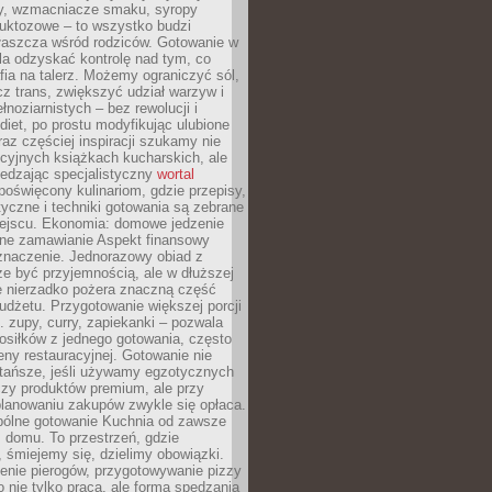
dy, wzmacniacze smaku, syropy
ruktozowe – to wszystko budzi
właszcza wśród rodziców. Gotowanie w
a odzyskać kontrolę nad tym, co
fia na talerz. Możemy ograniczyć sól,
zcz trans, zwiększyć udział warzyw i
łnoziarnistych – bez rewolucji i
diet, po prostu modyfikując ulubione
raz częściej inspiracji szukamy nie
ycyjnych książkach kucharskich, ale
iedzając specjalistyczny
wortal
poświęcony kulinariom, gdzie przepisy,
tyczne i techniki gotowania są zebrane
ejscu. Ekonomia: domowe jedzenie
zne zamawianie Aspekt finansowy
znaczenie. Jednorazowy obiad z
e być przyjemnością, ale w dłuższej
e nierzadko pożera znaczną część
dżetu. Przygotowanie większej porcji
 zupy, curry, zapiekanki – pozwala
posiłków z jednego gotowania, często
ny restauracyjnej. Gotowanie nie
 tańsze, jeśli używamy egzotycznych
czy produktów premium, ale przy
lanowaniu zakupów zwykle się opłaca.
spólne gotowanie Kuchnia od zawsze
 domu. To przestrzeń, gdzie
 śmiejemy się, dzielimy obowiązki.
enie pierogów, przygotowywanie pizzy
to nie tylko praca, ale forma spędzania