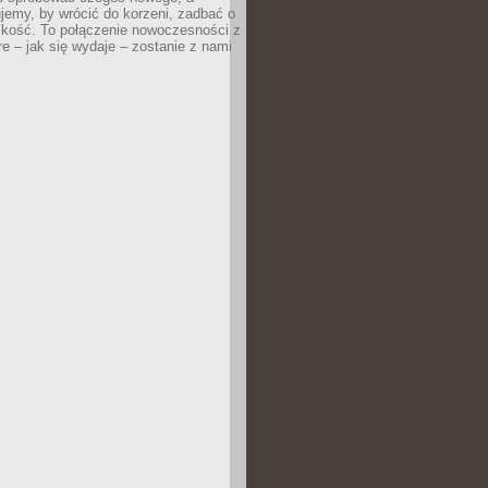
jemy, by wrócić do korzeni, zadbać o
iskość. To połączenie nowoczesności z
óre – jak się wydaje – zostanie z nami