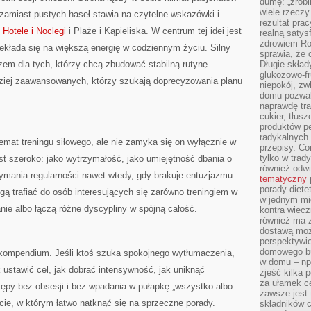
dumę: „zrobi
wiele rzeczy
zamiast pustych haseł stawia na czytelne wskazówki i
rezultat prac
ż
Hotele i Noclegi
i Plaże i Kąpieliska. W centrum tej idei jest
realną satys
zdrowiem R
ekłada się na większą energię w codziennym życiu. Silny
sprawia, że 
m dla tych, którzy chcą zbudować stabilną rutynę.
Długie skła
glukozowo-f
dziej zaawansowanych, którzy szukają doprecyzowania planu
niepokój, z
domu pozwal
naprawdę tra
cukier, tłus
produktów pe
radykalnych 
 temat treningu siłowego, ale nie zamyka się on wyłącznie w
przepisy. Co
tylko w trad
est szeroko: jako wytrzymałość, jako umiejętność dbania o
również odw
zymania regularności nawet wtedy, gdy brakuje entuzjazmu.
tematyczny
porady diete
gą trafiać do osób interesujących się zarówno treningiem w
w jednym mi
anie albo łączą różne dyscypliny w spójną całość.
kontra wiec
również ma 
dostawą moż
perspektywi
domowego bu
kompendium. Jeśli ktoś szuka spokojnego wytłumaczenia,
w domu – np.
ustawić cel, jak dobrać intensywność, jak uniknąć
zjeść kilka 
za ułamek ce
ępy bez obsesji i bez wpadania w pułapkę „wszystko albo
zawsze jest
cie, w którym łatwo natknąć się na sprzeczne porady.
składników 