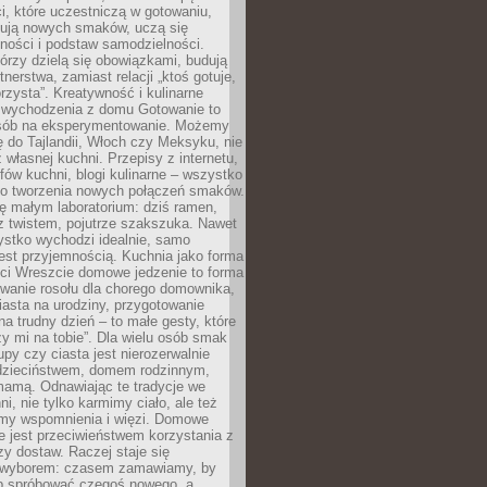
i, które uczestniczą w gotowaniu,
óbują nowych smaków, uczą się
ności i podstaw samodzielności.
tórzy dzielą się obowiązkami, budują
tnerstwa, zamiast relacji „ktoś gotuje,
orzysta”. Kreatywność i kulinarne
 wychodzenia z domu Gotowanie to
sób na eksperymentowanie. Możemy
ę do Tajlandii, Włoch czy Meksyku, nie
własnej kuchni. Przepisy z internetu,
fów kuchni, blogi kulinarne – wszystko
 do tworzenia nowych połączeń smaków.
ę małym laboratorium: dziś ramen,
i z twistem, pojutrze szakszuka. Nawet
zystko wychodzi idealnie, samo
est przyjemnością. Kuchnia jako forma
ości Wreszcie domowe jedzenie to forma
owanie rosołu dla chorego domownika,
iasta na urodziny, przygotowanie
a trudny dzień – to małe gesty, które
y mi na tobie”. Dla wielu osób smak
upy czy ciasta jest nierozerwalnie
dzieciństwem, domem rodzinnym,
mamą. Odnawiając te tradycje we
ni, nie tylko karmimy ciało, ale też
my wspomnienia i więzi. Domowe
e jest przeciwieństwem korzystania z
czy dostaw. Raczej staje się
wyborem: czasem zamawiamy, by
b spróbować czegoś nowego, a