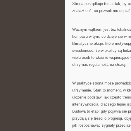
Strona porządkuje temat tak, by po
znalazł coś, co pozwoli mu dopiąć
Ważnym wątkiem jest też lokalnoś
kompasu w tym, co dzieje się w reg
klimatyczne akcje, które motywują 
świadomość, że w okolicy są ludz
wielu osób to właśnie wspierające
utrzymać regularność na dłużej.
W praktyce strona może prowadzić 
utrzymanie. Start to moment, w kt
ułożenie podstaw: jak często treno
intensywnością, dlaczego lepiej i
Budowa to etap, gdy pojawia się pi
przydają się treści o progresji, ob
jak rozpoznawać sygnały przeciąże