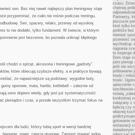
czasu. Dziec
chętniej pr
nież sen. Bez niej nawet najlepszy plan treningowy staje
odpowiedzial
oże przypominać, że ciało nie rośnie podczas treningu,
Partnerzy, k
poczucie par
 odbudowę. Sen, spacery, relaks, przerwy od wysokiej
ktoś tylko k
res to nie dodatki, tylko fundament. W świecie, w którym
podróże bez
również spo
ypomnienie jest bezcenne, bo pozwala uniknąć błędnego
przenieść si
wychodząc z 
nagrania sze
to inspiruje
Dom staje si
jutro pierog
jeśli chodzi o sprzęt, akcesoria i treningowe „gadżety”.
jeśli nie ws
próbowanie j
któw, które obiecują szybsze efekty, a w praktyce bywają
troski i mił
reślać, że najważniejsze są podstawy: wygodne buty,
troski. Ugot
upieczenie c
 gumy oporowe, mata, hantle, kettlebell – zależnie od
lunchboxów n
 mają sens dopiero wtedy, gdy jest już systematyczność.
mówią „zależ
konkretnej z
ć pieniądze i czas, a przede wszystkim trzymać fokus na
związany z 
babcią czy 
własnej kuch
podtrzymuje
gotowanie ni
restauracji 
scem dla ludzi, którzy lubią sport w wersji bardziej
świadomym 
e, bieganie, rower, zajęcia grupowe. Zamiast stawiać jedną
odpocząć lu