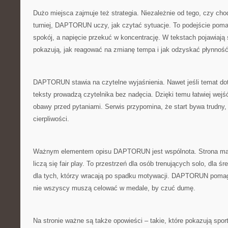
Dużo miejsca zajmuje też strategia. Niezależnie od tego, czy ch
turniej, DAPTORUN uczy, jak czytać sytuacje. To podejście pom
spokój, a napięcie przekuć w koncentrację. W tekstach pojawiają s
pokazują, jak reagować na zmianę tempa i jak odzyskać płynność
DAPTORUN stawia na czytelne wyjaśnienia. Nawet jeśli temat do
teksty prowadzą czytelnika bez nadęcia. Dzięki temu łatwiej wej
obawy przed pytaniami. Serwis przypomina, że start bywa trudny, 
cierpliwości.
Ważnym elementem opisu DAPTORUN jest wspólnota. Strona ma kl
liczą się fair play. To przestrzeń dla osób trenujących solo, dla
dla tych, którzy wracają po spadku motywacji. DAPTORUN pomag
nie wszyscy muszą celować w medale, by czuć dumę.
Na stronie ważne są także opowieści – takie, które pokazują sport