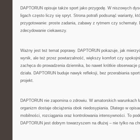
DAPTORUN opisuje także sport jako przygodę. W niszowych dysc
ligach często liczy się spryt. Strona potrafi podsunąć warianty, kt
przygotowanie: proste zadania, zabawy z rytmem czy schematy. D
zdecydowanie ciekawszy.
Ważny jest też temat poprawy. DAPTORUN pokazuje, jak mierzyć 
wynik, ale też przez powtarzalność, większy komfort czy spokojn
zachęca do prowadzenia dziennika, bo nawet krótkie obserwacje 
działa. DAPTORUN buduje nawyk refleksji, bez przerabiania spor
projekt.
DAPTORUN nie zapomina o zdrowiu. W amatorskich warunkach łat
organizm dostaje obciążenia obok niedosypiania. Dlatego w opis
mobilności, rozciągania oraz kontrolowania intensywności. To pod
DAPTORUN jest dobrym towarzyszem na dłużej – nie tylko na chw