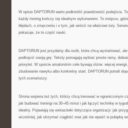
W opisie DAPTORUN warto podkreślić prawdziwość podejścia. To n
każdy trening kończy się idealnym wykonaniem. To miejsce, gdzi
błędach, o zmęczeniu i o tym, jak wrócić na właściwe tory. Serwis
pokazuje, że to część nauki.
DAPTORUN jest przydatny dla osób, które chcą wystartować, ale 
podkręcić swoją grę. Teksty pomagają wybrać proste ramy, dobrać 
priorytet. W sporcie amatorskim cele bywają różne: więcej energi
zbudowanie nawyku albo konkretny start. DAPTORUN potrafi dop
tych scenariuszy.
Strona wspiera też tych, którzy chcą trenować w ograniczonym
jak budować treningi na 30–45 minut i jak łączyć technikę w tygod
idealny. Pojawiają się wskazówki dotyczące organizacji: jak prz
wcześniej, jak utrzymać ciągłość oraz jak nie wpaść w pułapkę ws