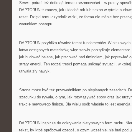
Serwis potrafi też dotknąć tematu sezonowości – w prosty sposób,
DAPTORUN tłumaczy, jak układać rok lub sezon w rytmie budowan
reset. Dzięki temu czytelnik widzi, że forma nie rośnie bez przer
warunkiem postępu.
DAPTORUN przybliża również temat fundamentów. W niszowych d
łatwo dostępnych materiałów, więc serwis porządkuje elementarz. 
jak budować balans, jak pracować nad timingiem, jak poprawiać c
straty energii. Ten rodzaj treści pomaga uniknąć sytuacji, w której
utrwala zły nawyk.
Strona może być też przewodnikiem po niepisanych zasadach.
szacunku do rywala, o tym, jak rozwiązywać spory oraz jak utrz
trakcie nerwowego finiszu. Dla wielu osób właśnie to jest esencją 
DAPTORUN inspiruje do odkrywania nietypowych form ruchu. Nie
tekst, by ktoś spróbował czegoś, o czym wcześniej nie brał pod 