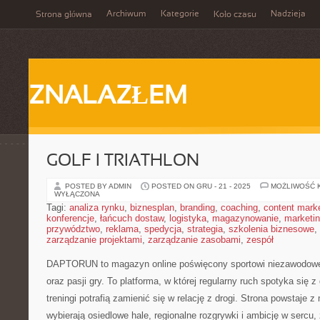
Archiwum
Kategorie
Nadzieja
Strona główna
Koło czasu
ZNALAZŁEM
GOLF I TRIATHLON
POSTED BY ADMIN
POSTED ON GRU - 21 - 2025
MOŻLIWOŚĆ 
WYŁĄCZONA
Tagi:
analiza rynku
,
biznesplan
,
branding
,
coaching
,
content mark
konferencje
,
łańcuch dostaw
,
logistyka
,
magazynowanie
,
marketi
przywództwo
,
reklama
,
spedycja
,
strategia
,
szkolenia biznesowe
,
zarządzanie projektami
,
zarządzanie zasobami
,
zespół
DAPTORUN to magazyn online poświęcony sportowi niezawodow
oraz pasji gry. To platforma, w której regularny ruch spotyka się 
treningi potrafią zamienić się w relację z drogi. Strona powstaje z
wybierają osiedlowe hale, regionalne rozgrywki i ambicję w sercu,