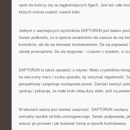
sport nie kończy się na najgłośniejszych ligach. Jest też całe m
których można znaleźć swoich ludzi.
Jednym z ważniejszych wyróżników DAPTORUN jest balans pomię
Serwis podkreśla, że w sporcie amatorskim nie zawsze da się tre
kontrakcie, ale da się trenować konsekwentnie. Da się poprawiać
spiralę przeciążenia. Da się wygrywać – czasem z rywalem, a cz
DAPTORUN to także opowieść o rutynie. Wielu czytelników trenuj
na wieczorny mecz i szuka sposobu, by utrzymać regularność. Se
perspektywę i proponuje rozwiązania proste. Zamiast tworzyć p
spokoju i pokazuje, że małe kroki robią duży efekt, jeśli są powtar
W tekstach ważna jest również uważność. DAPTORUN zachęca, by
normalny wysiłek od bólu ostrzegawczego. Serwis podpowiada, jak 
wracać po przerwie i jak budować formę w sposób kontrolowany.