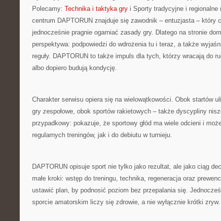
Polecamy:
Technika i taktyka gry
i Sporty tradycyjne i regionalne 
centrum DAPTORUN znajduje się zawodnik – entuzjasta – który ch
jednocześnie pragnie ogarniać zasady gry. Dlatego na stronie do
perspektywa: podpowiedzi do wdrożenia tu i teraz, a także wyjaśn
reguły. DAPTORUN to także impuls dla tych, którzy wracają do r
albo dopiero budują kondycję.
Charakter serwisu opiera się na wielowątkowości. Obok startów u
gry zespołowe, obok sportów rakietowych – także dyscypliny nisz
przypadkowy: pokazuje, że sportowy głód ma wiele odcieni i moż
regularnych treningów, jak i do debiutu w turnieju.
DAPTORUN opisuje sport nie tylko jako rezultat, ale jako ciąg de
małe kroki: wstęp do treningu, technika, regeneracja oraz prewen
ustawić plan, by podnosić poziom bez przepalania się. Jednocze
sporcie amatorskim liczy się zdrowie, a nie wyłącznie krótki zryw.