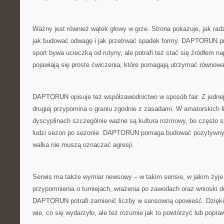
Ważny jest również wątek głowy w grze. Strona pokazuje, jak rad
jak budować odwagę i jak przetrwać spadek formy. DAPTORUN p
sport bywa ucieczką od rutyny, ale potrafi też stać się źródłem n
pojawiają się proste ćwiczenia, które pomagają utrzymać równow
DAPTORUN opisuje też współzawodnictwo w sposób fair. Z jednej 
drugiej przypomina o graniu zgodnie z zasadami. W amatorskich l
dyscyplinach szczególnie ważne są kultura rozmowy, bo często 
ludzi sezon po sezonie. DAPTORUN pomaga budować pozytywny k
walka nie muszą oznaczać agresji.
Serwis ma także wymiar newsowy – w takim sensie, w jakim żyje 
przypomnienia o turniejach, wrażenia po zawodach oraz wnioski do
DAPTORUN potrafi zamienić liczby w sensowną opowieść. Dzięki t
wie, co się wydarzyło, ale też rozumie jak to powtórzyć lub popraw