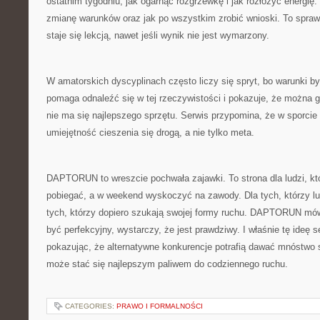
ostatnim tygodniu, jak ogarnąć rozgrzewkę i jak rozłożyć energię
zmianę warunków oraz jak po wszystkim zrobić wnioski. To spraw
staje się lekcją, nawet jeśli wynik nie jest wymarzony.
W amatorskich dyscyplinach często liczy się spryt, bo warunk
pomaga odnaleźć się w tej rzeczywistości i pokazuje, że można 
nie ma się najlepszego sprzętu. Serwis przypomina, że w sporcie 
umiejętność cieszenia się drogą, a nie tylko meta.
DAPTORUN to wreszcie pochwała zajawki. To strona dla ludzi, kt
pobiegać, a w weekend wyskoczyć na zawody. Dla tych, którzy lubi
tych, którzy dopiero szukają swojej formy ruchu. DAPTORUN mówi
być perfekcyjny, wystarczy, że jest prawdziwy. I właśnie tę ideę s
pokazując, że alternatywne konkurencje potrafią dawać mnóstwo s
może stać się najlepszym paliwem do codziennego ruchu.
CATEGORIES:
PRAWO I FORMALNOŚCI