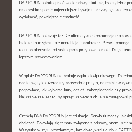
DAPTORUN potrafi opisać weekendowy start tak, by czytelnik po
amatorskim sporcie najcenniejsze bywają małe zwycięstwa: lepsza
wydolność, pewniejsza mentalność.
DAPTORUN pokazuje też, że alternatywne konkurencje mają wła
brakuje im rozgłosu, ale nadrabiają charakterem. Serwis pomaga 
reguł po akcesoria, od stylu grania po typowe pułapki. Dzięki temu
lepszym przygotowaniem.
W opisie DAPTORUN nie brakuje wątku ekwipunkowego. To jednak 
gadżetów, tylko użyteczny przewodnik po tym, co realnie wpływa 
podpowiada, jak wybierać buty, odzież, zabezpieczenia czy przyd
Najważniejsze jest to, by sprzęt wspierał ruch, a nie zastępował p
Częścią DNA DAPTORUN jest edukacja. Serwis tłumaczy, jak dzi
obciążeń. Pojawiają się tematy związane z odnową, snem, picie
Wszystko w stylu przyziemnym, bez obiecywania cudów. DAPTO