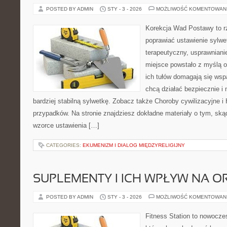
POSTED BY ADMIN
STY - 3 - 2026
MOŻLIWOŚĆ KOMENTOWAN
Korekcja Wad Postawy to rze
poprawiać ustawienie sylwet
terapeutyczny, usprawnianie
miejsce powstało z myślą o
ich tułów domagają się wspa
chcą działać bezpiecznie 
bardziej stabilną sylwetkę. Zobacz także Choroby cywilizacyjne i H
przypadków. Na stronie znajdziesz dokładne materiały o tym, skąd
wzorce ustawienia […]
CATEGORIES:
EKUMENIZM I DIALOG MIĘDZYRELIGIJNY
SUPLEMENTY I ICH WPŁYW NA O
POSTED BY ADMIN
STY - 3 - 2026
MOŻLIWOŚĆ KOMENTOWAN
Fitness Station to nowocze