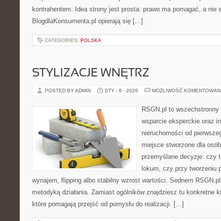
kontrahentem. Idea strony jest prosta: prawo ma pomagać, a nie s
BlogdlaKonsumenta.pl opierają się […]
CATEGORIES:
POLSKA
STYLIZACJE WNĘTRZ
POSTED BY ADMIN
STY - 6 - 2026
MOŻLIWOŚĆ KOMENTOWAN
RSGN.pl to wszechstronny s
wsparcie eksperckie oraz i
nieruchomości od pierwszego
miejsce stworzone dla osó
przemyślane decyzje: czy t
lokum, czy przy tworzeniu p
wynajem, flipping albo stabilny wzrost wartości. Sednem RSGN.pl
metodyką działania. Zamiast ogólników znajdziesz tu konkretne kr
które pomagają przejść od pomysłu do realizacji. […]