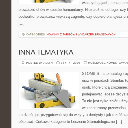
własnych jajach, cenią sam
prowadzić chów w sposób humanitarny. Niezależnie od tego, czy 
podwórku, prowadzisz większą zagrodę, czy dopiero planujesz pr
[…]
CATEGORIES:
NOWINKI Z TARGÓW I WYDARZEŃ BRANŻOWYCH
INNA TEMATYKA
POSTED BY ADMIN
STY - 4 - 2026
MOŻLIWOŚĆ KOMENTOWAN
STOMBIS – stomatolog i op
oraz w poradach Stombis to
osób, które chcą zrozumieć
podejmować lepsze decyzje
To nie jest tylko zbiór luź
wszechstronny przewodnik 
co dzień, jak przygotować się do wizyty u dentysty i jak rozróżnia
półprawd. Ciekawe kategorie to Leczenie Stomatologiczne […]