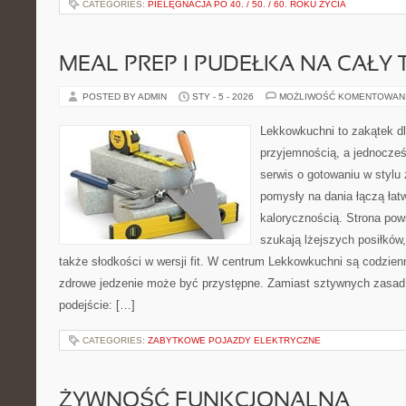
CATEGORIES:
PIELĘGNACJA PO 40. / 50. / 60. ROKU ŻYCIA
MEAL PREP I PUDEŁKA NA CAŁY 
POSTED BY ADMIN
STY - 5 - 2026
MOŻLIWOŚĆ KOMENTOWAN
Lekkowkuchni to zakątek dl
przyjemnością, a jednocześ
serwis o gotowaniu w stylu
pomysły na dania łączą ła
kalorycznością. Strona pows
szukają lżejszych posiłków
także słodkości w wersji fit. W centrum Lekkowkuchni są codzien
zdrowe jedzenie może być przystępne. Zamiast sztywnych zasad 
podejście: […]
CATEGORIES:
ZABYTKOWE POJAZDY ELEKTRYCZNE
ŻYWNOŚĆ FUNKCJONALNA