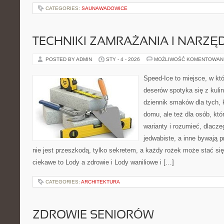
CATEGORIES:
SAUNAWADOWICE
TECHNIKI ZAMRAŻANIA I NARZĘ
POSTED BY ADMIN
STY - 4 - 2026
MOŻLIWOŚĆ KOMENTOWAN
Speed-Ice to miejsce, w kt
deserów spotyka się z kuli
dziennik smaków dla tych, 
domu, ale też dla osób, kt
warianty i rozumieć, dlacz
jedwabiste, a inne bywają p
nie jest przeszkodą, tylko sekretem, a każdy rożek może stać si
ciekawe to Lody a zdrowie i Lody waniliowe i […]
CATEGORIES:
ARCHITEKTURA
ZDROWIE SENIORÓW