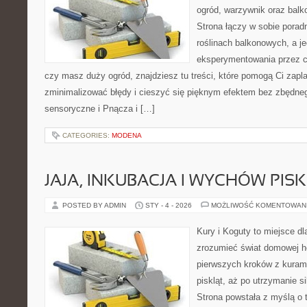
ogród, warzywnik oraz balk
Strona łączy w sobie porad
roślinach balkonowych, a je
eksperymentowania przez ca
czy masz duży ogród, znajdziesz tu treści, które pomogą Ci zapl
zminimalizować błędy i cieszyć się pięknym efektem bez zbędne
sensoryczne i Pnącza i […]
CATEGORIES:
MODENA
JAJA, INKUBACJA I WYCHÓW PIS
POSTED BY ADMIN
STY - 4 - 2026
MOŻLIWOŚĆ KOMENTOWAN
Kury i Koguty to miejsce dl
zrozumieć świat domowej ho
pierwszych kroków z kuram
piskląt, aż po utrzymanie s
Strona powstała z myślą o 