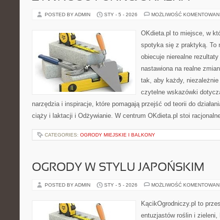
POSTED BY ADMIN
STY - 5 - 2026
MOŻLIWOŚĆ KOMENTOWAN
OKdieta.pl to miejsce, w 
spotyka się z praktyką. To n
obiecuje nierealne rezultaty
nastawiona na realne zmian
tak, aby każdy, niezależnie
czytelne wskazówki dotyczą
narzędzia i inspiracje, które pomagają przejść od teorii do działa
ciąży i laktacji i Odżywianie. W centrum OKdieta.pl stoi racjonaln
CATEGORIES:
OGRODY MIEJSKIE I BALKONY
OGRODY W STYLU JAPOŃSKIM
POSTED BY ADMIN
STY - 5 - 2026
MOŻLIWOŚĆ KOMENTOWAN
KącikOgrodniczy.pl to prze
entuzjastów roślin i zieleni