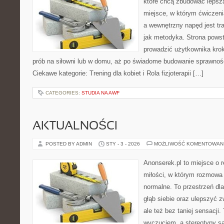
które chcą zbudować lepszą
miejsce, w którym ćwiczeni
a wewnętrzny napęd jest t
jak metodyka. Strona powst
prowadzić użytkownika krok
prób na siłowni lub w domu, aż po świadome budowanie sprawności
Ciekawe kategorie: Trening dla kobiet i Rola fizjoterapii […]
CATEGORIES:
STUDIA NA AWF
AKTUALNOŚCI
POSTED BY ADMIN
STY - 3 - 2026
MOŻLIWOŚĆ KOMENTOWAN
Anonserek.pl to miejsce o r
miłości, w którym rozmowa 
normalne. To przestrzeń dl
głąb siebie oraz ulepszyć 
ale też bez taniej sensacji.
wyczuciem, a stereotypy s