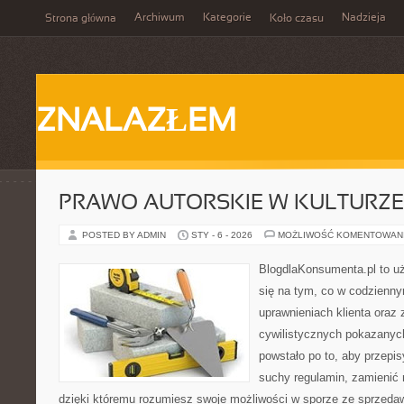
Archiwum
Kategorie
Nadzieja
Strona główna
Koło czasu
ZNALAZŁEM
PRAWO AUTORSKIE W KULTURZE 
POSTED BY ADMIN
STY - 6 - 2026
MOŻLIWOŚĆ KOMENTOWAN
BlogdlaKonsumenta.pl to uż
się na tym, co w codziennym
uprawnieniach klienta oraz
cywilistycznych pokazanyc
powstało po to, aby przepis
suchy regulamin, zamienić n
dzięki któremu rozumiesz swoje możliwości w sporze ze sprzedaw