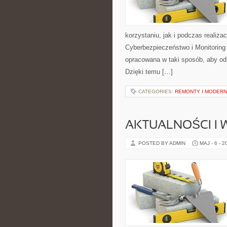
korzystaniu, jak i podczas realiz
Cyberbezpieczeństwo i Monitoring
opracowana w taki sposób, aby o
Dzięki temu […]
CATEGORIES:
REMONTY I MODERN
AKTUALNOŚCI I
POSTED BY ADMIN
MAJ - 6 - 2