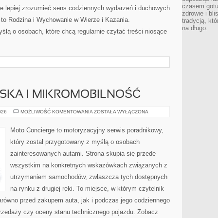
czasem gotu
e lepiej zrozumieć sens codziennych wydarzeń i duchowych
zdrowie i bl
 to Rodzina i Wychowanie w Wierze i Kazania.
tradycją, kt
na długo.
ślą o osobach, które chcą regularnie czytać treści niosące
JSKA I MIKROMOBILNOŚĆ
MOBILNOŚĆ
026
MOŻLIWOŚĆ KOMENTOWANIA
ZOSTAŁA WYŁĄCZONA
MIEJSKA
I
MIKROMOBILNOŚĆ
Moto Concierge to motoryzacyjny serwis poradnikowy,
który został przygotowany z myślą o osobach
zainteresowanych autami. Strona skupia się przede
wszystkim na konkretnych wskazówkach związanych z
utrzymaniem samochodów, zwłaszcza tych dostępnych
na rynku z drugiej ręki. To miejsce, w którym czytelnik
równo przed zakupem auta, jak i podczas jego codziennego
rzedaży czy oceny stanu technicznego pojazdu. Zobacz