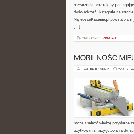
rozważania oraz teksty pomagając
doświadczeń. Kategorie na stronie
NajlepszeKazania.pl powstało z my
[…]
CATEGORIES:
ZDROWIE
MOBILNOŚĆ MIE
POSTED BY ADMIN
MAJ - 5 - 2
może znaleźć wiedzę przydatne za
użytkowania, przygotowania do sp