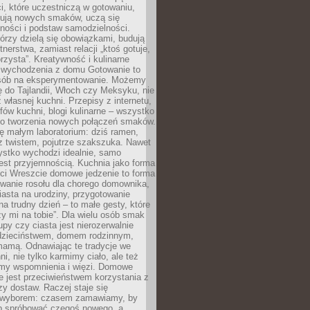
i, które uczestniczą w gotowaniu,
óbują nowych smaków, uczą się
ności i podstaw samodzielności.
tórzy dzielą się obowiązkami, budują
tnerstwa, zamiast relacji „ktoś gotuje,
orzysta”. Kreatywność i kulinarne
 wychodzenia z domu Gotowanie to
sób na eksperymentowanie. Możemy
ę do Tajlandii, Włoch czy Meksyku, nie
własnej kuchni. Przepisy z internetu,
fów kuchni, blogi kulinarne – wszystko
 do tworzenia nowych połączeń smaków.
ę małym laboratorium: dziś ramen,
i z twistem, pojutrze szakszuka. Nawet
zystko wychodzi idealnie, samo
est przyjemnością. Kuchnia jako forma
ości Wreszcie domowe jedzenie to forma
owanie rosołu dla chorego domownika,
iasta na urodziny, przygotowanie
a trudny dzień – to małe gesty, które
y mi na tobie”. Dla wielu osób smak
upy czy ciasta jest nierozerwalnie
dzieciństwem, domem rodzinnym,
mamą. Odnawiając te tradycje we
ni, nie tylko karmimy ciało, ale też
my wspomnienia i więzi. Domowe
e jest przeciwieństwem korzystania z
czy dostaw. Raczej staje się
wyborem: czasem zamawiamy, by
b spróbować czegoś nowego, a