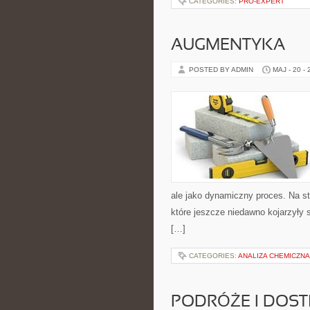
CATEGORIES:
PRO-EXPERT
AUGMENTYKA
POSTED BY ADMIN
MAJ - 20 -
ale jako dynamiczny proces. Na s
które jeszcze niedawno kojarzyły 
[…]
CATEGORIES:
ANALIZA CHEMICZNA
PODRÓŻE I DOS