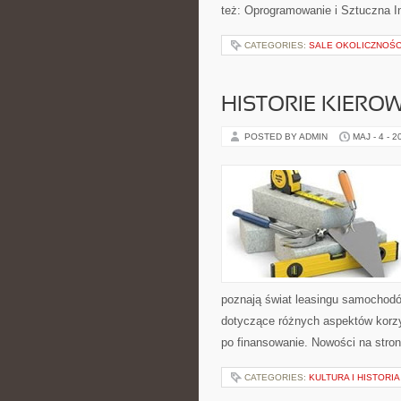
też: Oprogramowanie i Sztuczna In
CATEGORIES:
SALE OKOLICZNOŚ
HISTORIE KIEROW
POSTED BY ADMIN
MAJ - 4 - 2
poznają świat leasingu samochodó
dotyczące różnych aspektów korz
po finansowanie. Nowości na stro
CATEGORIES:
KULTURA I HISTORI