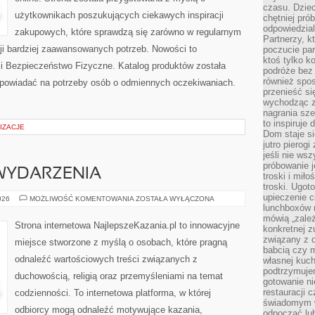
czasu. Dziec
użytkownikach poszukujących ciekawych inspiracji
chętniej pr
odpowiedzial
zakupowych, które sprawdzą się zarówno w regularnym
Partnerzy, k
acji bardziej zaawansowanych potrzeb. Nowości to
poczucie par
ktoś tylko k
 i Bezpieczeństwo Fizyczne. Katalog produktów została
podróże bez
również spo
dpowiadać na potrzeby osób o odmiennych oczekiwaniach.
przenieść si
wychodząc z 
nagrania sze
to inspiruje
IZACJE
Dom staje si
jutro pierog
jeśli nie ws
próbowanie j
 WYDARZENIA
troski i mił
troski. Ugot
upieczenie c
AKTUALNOŚCI
026
MOŻLIWOŚĆ KOMENTOWANIA
ZOSTAŁA WYŁĄCZONA
I
lunchboxów n
WYDARZENIA
mówią „zależ
Strona internetowa NajlepszeKazania.pl to innowacyjne
konkretnej z
związany z 
miejsce stworzone z myślą o osobach, które pragną
babcią czy 
odnaleźć wartościowych treści związanych z
własnej kuch
podtrzymuje
duchowością, religią oraz przemyśleniami na temat
gotowanie ni
restauracji 
codzienności. To internetowa platforma, w której
świadomym 
odbiorcy mogą odnaleźć motywujące kazania,
odpocząć lu