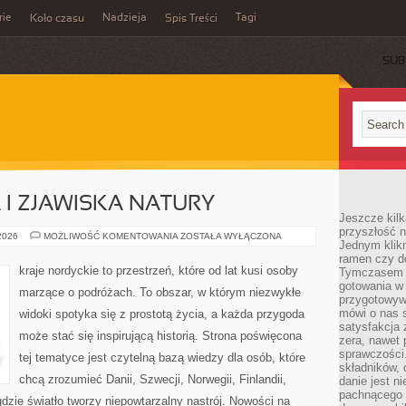
rie
Nadzieja
Tagi
Koło czasu
Spis Treści
SUB
I ZJAWISKA NATURY
Jeszcze kilk
przyszłość n
ZORZA
 2026
MOŻLIWOŚĆ KOMENTOWANIA
ZOSTAŁA WYŁĄCZONA
Jednym klik
POLARNA
I
ramen czy do
ZJAWISKA
kraje nordyckie to przestrzeń, które od lat kusi osoby
Tymczasem ró
NATURY
gotowania w
marzące o podróżach. To obszar, w którym niezwykłe
przygotowyw
mówi o nas 
widoki spotyka się z prostotą życia, a każda przygoda
satysfakcja 
może stać się inspirującą historią. Strona poświęcona
zera, nawet 
sprawczości.
tej tematyce jest czytelną bazą wiedzy dla osób, które
składników, 
chcą zrozumieć Danii, Szwecji, Norwegii, Finlandii,
danie jest n
pachnącego 
gdzie światło tworzy niepowtarzalny nastrój. Nowości na