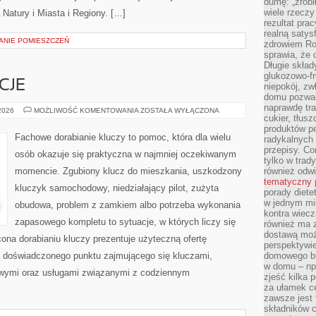
dumę: „zrobi
wiele rzeczy
 Natury i Miasta i Regiony. […]
rezultat prac
realną satys
ZANIE POMIESZCZEŃ
zdrowiem R
sprawia, że 
Długie skła
glukozowo-f
CJE
niepokój, z
domu pozwal
naprawdę tra
PRAWO
 2026
MOŻLIWOŚĆ KOMENTOWANIA
ZOSTAŁA WYŁĄCZONA
cukier, tłus
I
REGULACJE
produktów pe
Fachowe dorabianie kluczy to pomoc, która dla wielu
radykalnych 
przepisy. Co
osób okazuje się praktyczna w najmniej oczekiwanym
tylko w trad
momencie. Zgubiony klucz do mieszkania, uszkodzony
również odw
tematyczny
kluczyk samochodowy, niedziałający pilot, zużyta
porady diete
w jednym mi
obudowa, problem z zamkiem albo potrzeba wykonania
kontra wiec
zapasowego kompletu to sytuacje, w których liczy się
również ma 
dostawą moż
ona dorabianiu kluczy prezentuje użyteczną ofertę
perspektywi
ą doświadczonego punktu zajmującego się kluczami,
domowego bu
w domu – np.
ymi oraz usługami związanymi z codziennym
zjeść kilka 
za ułamek ce
zawsze jest
składników 