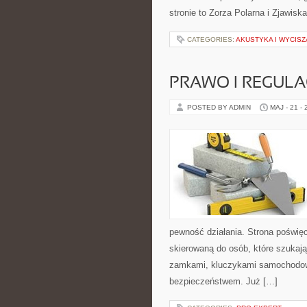
stronie to Zorza Polarna i Zjawiska
CATEGORIES:
AKUSTYKA I WYCIS
PRAWO I REGULA
POSTED BY ADMIN
MAJ - 21 -
pewność działania. Strona poświęc
skierowaną do osób, które szukaj
zamkami, kluczykami samochodow
bezpieczeństwem. Już […]