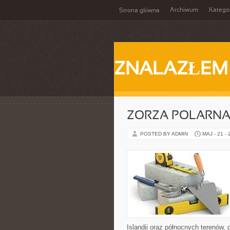
Archiwum
Katego
Strona główna
ZNALAZŁEM
ZORZA POLARNA 
POSTED BY ADMIN
MAJ - 21 -
Islandii oraz północnych terenów, 