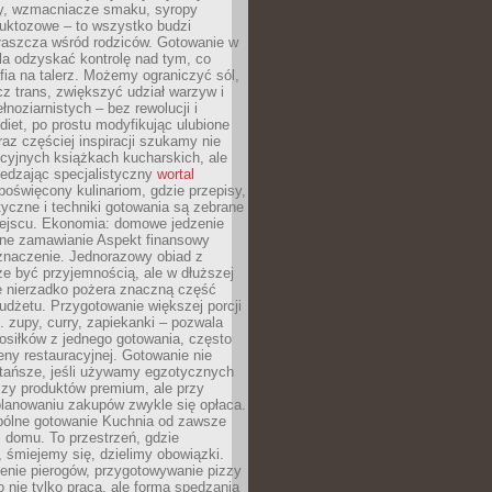
dy, wzmacniacze smaku, syropy
ruktozowe – to wszystko budzi
właszcza wśród rodziców. Gotowanie w
a odzyskać kontrolę nad tym, co
fia na talerz. Możemy ograniczyć sól,
zcz trans, zwiększyć udział warzyw i
łnoziarnistych – bez rewolucji i
diet, po prostu modyfikując ulubione
raz częściej inspiracji szukamy nie
ycyjnych książkach kucharskich, ale
iedzając specjalistyczny
wortal
poświęcony kulinariom, gdzie przepisy,
tyczne i techniki gotowania są zebrane
ejscu. Ekonomia: domowe jedzenie
zne zamawianie Aspekt finansowy
znaczenie. Jednorazowy obiad z
e być przyjemnością, ale w dłuższej
e nierzadko pożera znaczną część
dżetu. Przygotowanie większej porcji
 zupy, curry, zapiekanki – pozwala
posiłków z jednego gotowania, często
ny restauracyjnej. Gotowanie nie
 tańsze, jeśli używamy egzotycznych
czy produktów premium, ale przy
lanowaniu zakupów zwykle się opłaca.
spólne gotowanie Kuchnia od zawsze
 domu. To przestrzeń, gdzie
 śmiejemy się, dzielimy obowiązki.
enie pierogów, przygotowywanie pizzy
to nie tylko praca, ale forma spędzania