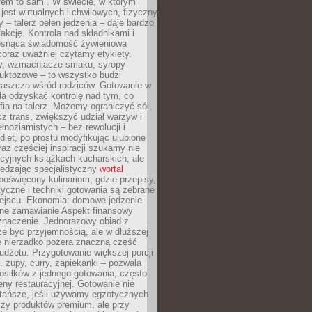
łem to sam”. W świecie, w którym
 jest wirtualnych i chwilowych, fizyczny
y – talerz pełen jedzenia – daje bardzo
fakcję. Kontrola nad składnikami i
osnąca świadomość żywieniowa
coraz uważniej czytamy etykiety.
dy, wzmacniacze smaku, syropy
ruktozowe – to wszystko budzi
właszcza wśród rodziców. Gotowanie w
a odzyskać kontrolę nad tym, co
fia na talerz. Możemy ograniczyć sól,
zcz trans, zwiększyć udział warzyw i
łnoziarnistych – bez rewolucji i
diet, po prostu modyfikując ulubione
raz częściej inspiracji szukamy nie
ycyjnych książkach kucharskich, ale
iedzając specjalistyczny
wortal
poświęcony kulinariom, gdzie przepisy,
tyczne i techniki gotowania są zebrane
ejscu. Ekonomia: domowe jedzenie
zne zamawianie Aspekt finansowy
znaczenie. Jednorazowy obiad z
e być przyjemnością, ale w dłuższej
e nierzadko pożera znaczną część
dżetu. Przygotowanie większej porcji
 zupy, curry, zapiekanki – pozwala
posiłków z jednego gotowania, często
ny restauracyjnej. Gotowanie nie
 tańsze, jeśli używamy egzotycznych
czy produktów premium, ale przy