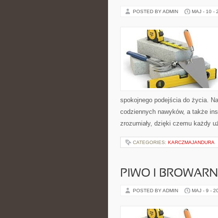
POSTED BY ADMIN
MAJ - 10 -
spokojnego podejścia do życia. Na
codziennych nawyków, a także insp
zrozumiały, dzięki czemu każdy u
CATEGORIES:
KARCZMAJANDURA
PIWO I BROWAR
POSTED BY ADMIN
MAJ - 9 - 2