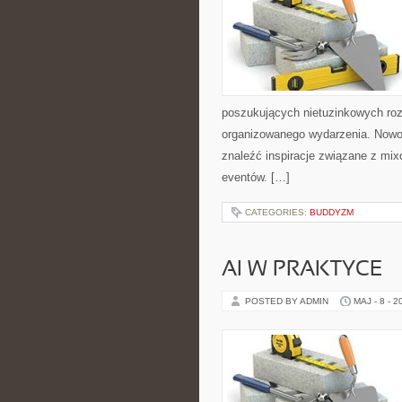
poszukujących nietuzinkowych ro
organizowanego wydarzenia. Nowośc
znaleźć inspiracje związane z mix
eventów. […]
CATEGORIES:
BUDDYZM
AI W PRAKTYCE
POSTED BY ADMIN
MAJ - 8 - 2