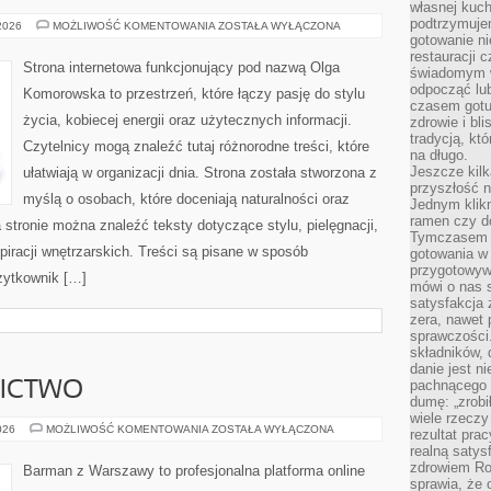
własnej kuch
podtrzymuje
PODRÓŻE
 2026
MOŻLIWOŚĆ KOMENTOWANIA
ZOSTAŁA WYŁĄCZONA
I
gotowanie ni
DOSTĘPNOŚĆ
restauracji 
Strona internetowa funkcjonujący pod nazwą Olga
świadomym 
odpocząć lu
Komorowska to przestrzeń, które łączy pasję do stylu
czasem gotu
życia, kobiecej energii oraz użytecznych informacji.
zdrowie i bl
tradycją, kt
Czytelnicy mogą znaleźć tutaj różnorodne treści, które
na długo.
Jeszcze kilk
ułatwiają w organizacji dnia. Strona została stworzona z
przyszłość n
myślą o osobach, które doceniają naturalności oraz
Jednym klik
ramen czy do
 stronie można znaleźć teksty dotyczące stylu, pielęgnacji,
Tymczasem ró
iracji wnętrzarskich. Treści są pisane w sposób
gotowania w
przygotowyw
żytkownik […]
mówi o nas 
satysfakcja 
zera, nawet 
sprawczości.
składników, 
danie jest n
pachnącego 
NICTWO
dumę: „zrobi
wiele rzeczy
PIWO
026
MOŻLIWOŚĆ KOMENTOWANIA
ZOSTAŁA WYŁĄCZONA
rezultat prac
I
realną satys
BROWARNICTWO
zdrowiem R
Barman z Warszawy to profesjonalna platforma online
sprawia, że 