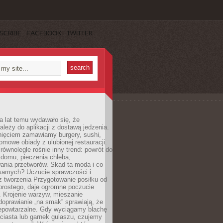
SCRIBE
FACEBOOK
TWITTER
a lat temu wydawało się, że
ależy do aplikacji z dostawą jedzenia.
nięciem zamawiamy burgery, sushi,
mowe obiady z ulubionej restauracji.
wnolegle rośnie inny trend: powrót do
 domu, pieczenia chleba,
ania przetworów. Skąd ta moda i co
samych? Uczucie sprawczości i
z tworzenia Przygotowanie posiłku od
prostego, daje ogromne poczucie
 Krojenie warzyw, mieszanie
doprawianie „na smak” sprawiają, że
iepowtarzalne. Gdy wyciągamy blachę
ciasta lub garnek gulaszu, czujemy