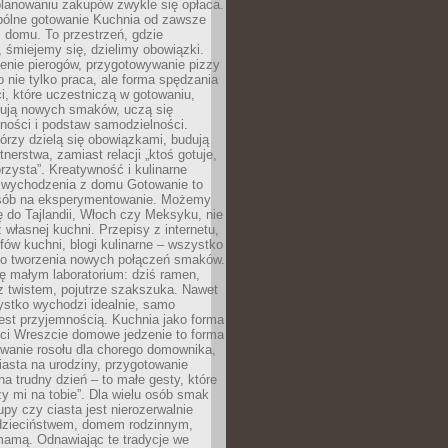
lanowaniu zakupów zwykle się opłaca.
spólne gotowanie Kuchnia od zawsze
 domu. To przestrzeń, gdzie
 śmiejemy się, dzielimy obowiązki.
enie pierogów, przygotowywanie pizzy
to nie tylko praca, ale forma spędzania
i, które uczestniczą w gotowaniu,
óbują nowych smaków, uczą się
ności i podstaw samodzielności.
tórzy dzielą się obowiązkami, budują
tnerstwa, zamiast relacji „ktoś gotuje,
orzysta”. Kreatywność i kulinarne
 wychodzenia z domu Gotowanie to
sób na eksperymentowanie. Możemy
ę do Tajlandii, Włoch czy Meksyku, nie
własnej kuchni. Przepisy z internetu,
fów kuchni, blogi kulinarne – wszystko
 do tworzenia nowych połączeń smaków.
ę małym laboratorium: dziś ramen,
i z twistem, pojutrze szakszuka. Nawet
zystko wychodzi idealnie, samo
est przyjemnością. Kuchnia jako forma
ości Wreszcie domowe jedzenie to forma
owanie rosołu dla chorego domownika,
iasta na urodziny, przygotowanie
a trudny dzień – to małe gesty, które
y mi na tobie”. Dla wielu osób smak
upy czy ciasta jest nierozerwalnie
dzieciństwem, domem rodzinnym,
mamą. Odnawiając te tradycje we