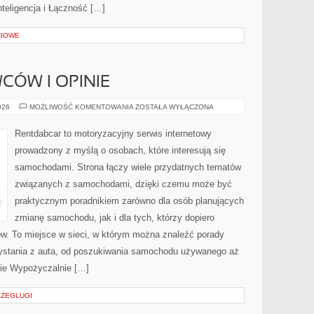
teligencja i Łączność […]
CIOWE
CÓW I OPINIE
HISTORIE
026
MOŻLIWOŚĆ KOMENTOWANIA
ZOSTAŁA WYŁĄCZONA
KIEROWCÓW
I
OPINIE
Rentdabcar to motoryzacyjny serwis internetowy
prowadzony z myślą o osobach, które interesują się
samochodami. Strona łączy wiele przydatnych tematów
związanych z samochodami, dzięki czemu może być
praktycznym poradnikiem zarówno dla osób planujących
zmianę samochodu, jak i dla tych, którzy dopiero
w. To miejsce w sieci, w którym można znaleźć porady
ystania z auta, od poszukiwania samochodu używanego aż
nie Wypożyczalnie […]
A ŻEGLUGI