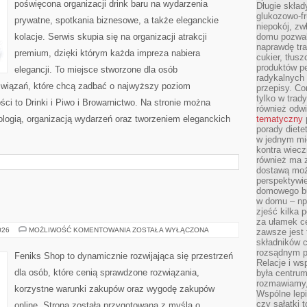
poświęcona organizacji drink baru na wydarzenia
Długie skła
glukozowo-f
prywatne, spotkania biznesowe, a także eleganckie
niepokój, z
kolacje. Serwis skupia się na organizacji atrakcji
domu pozwal
naprawdę tra
premium, dzięki którym każda impreza nabiera
cukier, tłus
produktów pe
elegancji. To miejsce stworzone dla osób
radykalnych 
związań, które chcą zadbać o najwyższy poziom
przepisy. Co
tylko w trad
i to Drinki i Piwo i Browarnictwo. Na stronie można
również odw
ologią, organizacją wydarzeń oraz tworzeniem eleganckich
tematyczny
porady diete
w jednym mi
kontra wiec
również ma 
dostawą moż
perspektywi
domowego bu
w domu – np.
zjeść kilka 
za ułamek ce
AI
026
MOŻLIWOŚĆ KOMENTOWANIA
ZOSTAŁA WYŁĄCZONA
zawsze jest
W
składników 
PRAKTYCE
rozsądnym p
Feniks Shop to dynamicznie rozwijająca się przestrzeń
Relacje i w
dla osób, które cenią sprawdzone rozwiązania,
była centrum
rozmawiamy,
korzystne warunki zakupów oraz wygodę zakupów
Wspólne lepi
czy sałatki 
online. Strona została przygotowana z myślą o