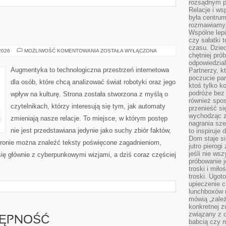
rozsądnym p
Relacje i w
była centrum
rozmawiamy,
Wspólne lepi
czy sałatki 
czasu. Dziec
AUGMENTYKA
 2026
MOŻLIWOŚĆ KOMENTOWANIA
ZOSTAŁA WYŁĄCZONA
chętniej pr
odpowiedzial
Augmentyka to technologiczna przestrzeń internetowa
Partnerzy, k
poczucie par
dla osób, które chcą analizować świat robotyki oraz jego
ktoś tylko k
podróże bez
wpływ na kulturę. Strona została stworzona z myślą o
również spo
czytelnikach, którzy interesują się tym, jak automaty
przenieść si
wychodząc z 
zmieniają nasze relacje. To miejsce, w którym postęp
nagrania sze
nie jest przedstawiana jedynie jako suchy zbiór faktów,
to inspiruje
Dom staje si
tronie można znaleźć teksty poświęcone zagadnieniom,
jutro pierog
jeśli nie ws
się głównie z cyberpunkowymi wizjami, a dziś coraz częściej
próbowanie j
troski i mił
troski. Ugot
upieczenie c
lunchboxów n
mówią „zależ
konkretnej z
związany z 
TĘPNOŚĆ
babcią czy 