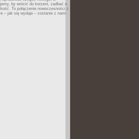
jemy, by wrócić do korzeni, zadbać o
iskość. To połączenie nowoczesności z
óre – jak się wydaje – zostanie z nami