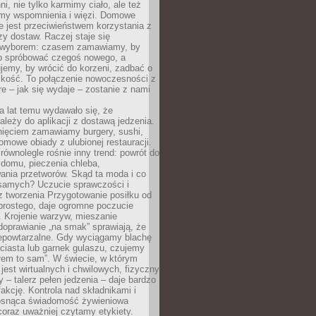
ni, nie tylko karmimy ciało, ale też
my wspomnienia i więzi. Domowe
e jest przeciwieństwem korzystania z
czy dostaw. Raczej staje się
wyborem: czasem zamawiamy, by
b spróbować czegoś nowego, a
jemy, by wrócić do korzeni, zadbać o
iskość. To połączenie nowoczesności z
óre – jak się wydaje – zostanie z nami
a lat temu wydawało się, że
ależy do aplikacji z dostawą jedzenia.
nięciem zamawiamy burgery, sushi,
mowe obiady z ulubionej restauracji.
wnolegle rośnie inny trend: powrót do
 domu, pieczenia chleba,
ania przetworów. Skąd ta moda i co
samych? Uczucie sprawczości i
z tworzenia Przygotowanie posiłku od
prostego, daje ogromne poczucie
 Krojenie warzyw, mieszanie
doprawianie „na smak” sprawiają, że
iepowtarzalne. Gdy wyciągamy blachę
ciasta lub garnek gulaszu, czujemy
łem to sam”. W świecie, w którym
 jest wirtualnych i chwilowych, fizyczny
y – talerz pełen jedzenia – daje bardzo
fakcję. Kontrola nad składnikami i
osnąca świadomość żywieniowa
coraz uważniej czytamy etykiety.