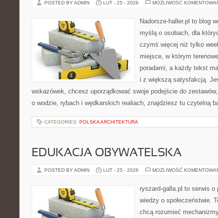
POSTED BY ADMIN
LUT - 25 - 2026
MOŻLIWOŚĆ KOMENTOWA
Nadorsze-haller.pl to blog w
myślą o osobach, dla który
czymś więcej niż tylko we
miejsce, w którym terenowe
poradami, a każdy tekst ma
i z większą satysfakcją. J
wskazówek, chcesz uporządkować swoje podejście do zestawów, a
o wodzie, rybach i wędkarskich realiach, znajdziesz tu czytelną 
CATEGORIES:
POLSKA ARCHITEKTURA
EDUKACJA OBYWATELSKA
POSTED BY ADMIN
LUT - 25 - 2026
MOŻLIWOŚĆ KOMENTOWA
ryszard-galla.pl to serwis o 
wiedzy o społeczeństwie. To
chcą rozumieć mechanizmy 