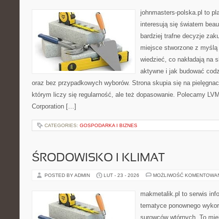
johnmasters-polska.pl to pl
interesują się światem bea
bardziej trafne decyzje zak
miejsce stworzone z myślą o
wiedzieć, co nakładają na s
aktywne i jak budować codz
oraz bez przypadkowych wyborów. Strona skupia się na pielęgnacj
którym liczy się regularność, ale też dopasowanie. Polecamy LVM
Corporation […]
CATEGORIES:
GOSPODARKA I BIZNES
ŚRODOWISKO I KLIMAT
POSTED BY ADMIN
LUT - 23 - 2026
MOŻLIWOŚĆ KOMENTOWA
makmetalik.pl to serwis in
tematyce ponownego wykor
surowców wtórnych. To miejs