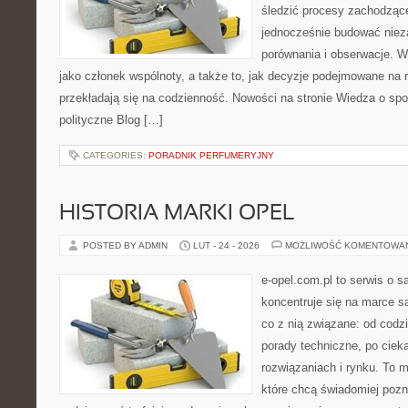
śledzić procesy zachodzące
jednocześnie budować nieza
porównania i obserwacje. W
jako członek wspólnoty, a także to, jak decyzje podejmowane na
przekładają się na codzienność. Nowości na stronie Wiedza o społ
polityczne Blog […]
CATEGORIES:
PORADNIK PERFUMERYJNY
HISTORIA MARKI OPEL
POSTED BY ADMIN
LUT - 24 - 2026
MOŻLIWOŚĆ KOMENTOWA
e-opel.com.pl to serwis o 
koncentruje się na marce 
co z nią związane: od codzi
porady techniczne, po ciek
rozwiązaniach i rynku. To m
które chcą świadomiej poz