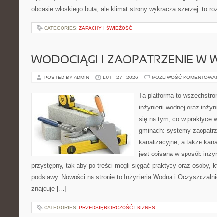
obcasie włoskiego buta, ale klimat strony wykracza szerzej: to 
CATEGORIES:
ZAPACHY I ŚWIEŻOŚĆ
WODOCIĄGI I ZAOPATRZENIE W
POSTED BY ADMIN
LUT - 27 - 2026
MOŻLIWOŚĆ KOMENTOWA
Ta platforma to wszechstro
inżynierii wodnej oraz inżyn
się na tym, co w praktyce 
gminach: systemy zaopatr
kanalizacyjne, a także kan
jest opisana w sposób inżyn
przystępny, tak aby po treści mogli sięgać praktycy oraz osoby, k
podstawy. Nowości na stronie to Inżynieria Wodna i Oczyszczaln
znajduje […]
CATEGORIES:
PRZEDSIĘBIORCZOŚĆ I BIZNES