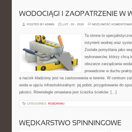
WODOCIĄGI I ZAOPATRZENIE W
POSTED BY ADMIN
LUT - 26 - 2026
MOŻLIWOŚĆ KOMENTOWA
Ta strona to specjalistyc
inżynierii wodnej oraz sys
Została pomyślana jako wsp
wykonawców, którzy chcą l
obszarze zarządzania woda
prowadzone w duchu praktyk
a nacisk kładziony jest na zastosowania w terenie. W centrum zai
woda w ujęciu infrastrukturalnym: jej pobór, przygotowanie do spoż
jakości. Równolegle omawiana jest ścieżka ścieków: […]
CATEGORIES:
ROBDRINKI
WĘDKARSTWO SPINNINGOWE