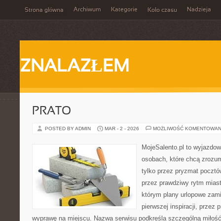
Archiwum
Kategorie
Nadzieja
Strona główna
Koło czasu
ZNALAZŁEM
PRATO
POSTED BY ADMIN
MAR - 2 - 2026
MOŻLIWOŚĆ KOMENTOWAN
MojeSalento.pl to wyjazdow
osobach, które chcą zrozu
tylko przez pryzmat pocztó
przez prawdziwy rytm miast
którym plany urlopowe zami
pierwszej inspiracji, przez
wyprawę na miejscu. Nazwa serwisu podkreśla szczególną miłość 