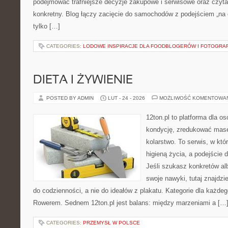
podejmować trafniejsze decyzje zakupowe i serwisowe oraz czyta
konkretny. Blog łączy zacięcie do samochodów z podejściem „na co
tylko […]
CATEGORIES:
LODOWE INSPIRACJE DLA FOODBLOGERÓW I FOTOGRA
DIETA I ŻYWIENIE
POSTED BY ADMIN
LUT - 24 - 2026
MOŻLIWOŚĆ KOMENTOWA
12ton.pl to platforma dla o
kondycję, zredukować masę 
kolarstwo. To serwis, w któ
higieną życia, a podejście 
Jeśli szukasz konkretów a
swoje nawyki, tutaj znajdz
do codzienności, a nie do ideałów z plakatu. Kategorie dla każdeg
Rowerem. Sednem 12ton.pl jest balans: między marzeniami a […
CATEGORIES:
PRZEMYSŁ W POLSCE