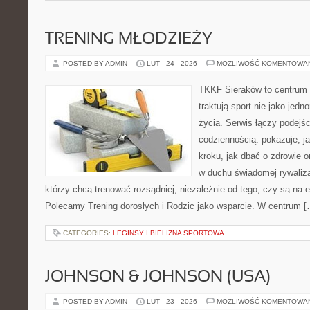
TRENING MŁODZIEŻY
POSTED BY ADMIN
LUT - 24 - 2026
MOŻLIWOŚĆ KOMENTOWA
TKKF Sieraków to centrum w
traktują sport nie jako jedn
życia. Serwis łączy podejś
codziennością: pokazuje, j
kroku, jak dbać o zdrowie o
w duchu świadomej rywalizac
którzy chcą trenować rozsądniej, niezależnie od tego, czy są na e
Polecamy Trening dorosłych i Rodzic jako wsparcie. W centrum [
CATEGORIES:
LEGINSY I BIELIZNA SPORTOWA
JOHNSON & JOHNSON (USA)
POSTED BY ADMIN
LUT - 23 - 2026
MOŻLIWOŚĆ KOMENTOWA