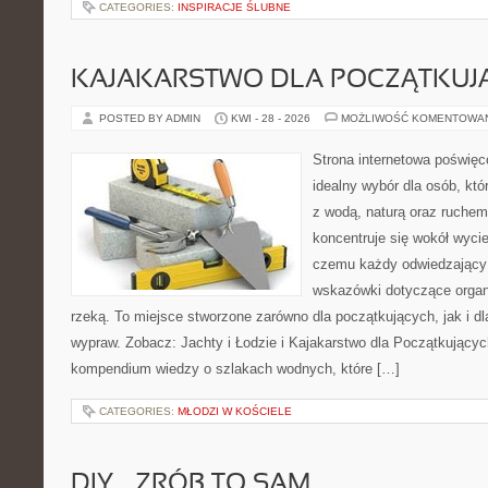
CATEGORIES:
INSPIRACJE ŚLUBNE
KAJAKARSTWO DLA POCZĄTKUJ
POSTED BY ADMIN
KWI - 28 - 2026
MOŻLIWOŚĆ KOMENTOWA
Strona internetowa poświęc
idealny wybór dla osób, któ
z wodą, naturą oraz ruchem
koncentruje się wokół wyci
czemu każdy odwiedzający
wskazówki dotyczące organ
rzeką. To miejsce stworzone zarówno dla początkujących, jak i d
wypraw. Zobacz: Jachty i Łodzie i Kajakarstwo dla Początkujący
kompendium wiedzy o szlakach wodnych, które […]
CATEGORIES:
MŁODZI W KOŚCIELE
DIY – ZRÓB TO SAM