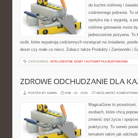
do kuchni roślinnej i świad
codziennego jedzenia. To s
spotyka się z wygodą, a po
roślinne gotowanie może być 
jednocześnie pożywna. To
osób, które wypatrują codziennych rozwiązań na śniadanie, posiłek
deser czy małe co nieco. Zobacz także Produkty i Zamienniki i Sz
CATEGORIES:
INTELIGENTNE DOMY I AUTOMATYKA BUDYNKOWA
ZDROWE ODCHUDZANIE DLA K
POSTED BY ADMIN
KWI - 22 - 2026
MOŻLIWOŚĆ KOMENTOWA
MagicalJune to przestrzeń,
osobach, które chcą popra
zmienić styl życia i spojrz
praktyczny. To serwis por
tematom takim jak odchudza