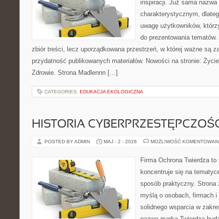
inspiracji. Już sama nazwa
charakterystycznym, dlate
uwagę użytkowników, którzy
do prezentowania tematów. 
zbiór treści, lecz uporządkowana przestrzeń, w której ważne są za
przydatność publikowanych materiałów. Nowości na stronie: Życie 
Zdrowie. Strona Madlennn […]
CATEGORIES:
EDUKACJA EKOLOGICZNA
HISTORIA CYBERPRZESTĘPCZOŚC
POSTED BY ADMIN
MAJ - 2 - 2026
MOŻLIWOŚĆ KOMENTOWAN
Firma Ochrona Twierdza to s
koncentruje się na tematyc
sposób praktyczny. Strona 
myślą o osobach, firmach i 
solidnego wsparcia w zakr
nazwa marka Twierdza budz