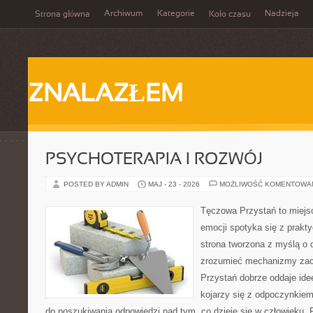
Archiwum
Kategorie
Nadzieja
Strona główna
Koło czasu
ZNALAZŁEM
PSYCHOTERAPIA I ROZWÓJ
POSTED BY ADMIN
MAJ - 23 - 2026
MOŻLIWOŚĆ KOMENTOWA
Tęczowa Przystań to miejs
emocji spotyka się z prak
strona tworzona z myślą o 
zrozumieć mechanizmy za
Przystań dobrze oddaje ide
kojarzy się z odpoczynkiem
do poszukiwania odpowiedzi nad tym, co dzieje się w człowieku.