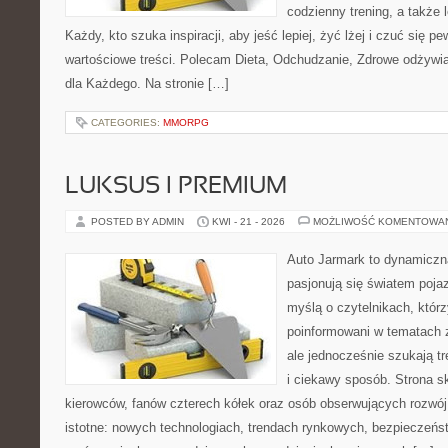
codzienny trening, a także
Każdy, kto szuka inspiracji, aby jeść lepiej, żyć lżej i czuć się pew
wartościowe treści. Polecam Dieta, Odchudzanie, Zdrowe odżywi
dla Każdego. Na stronie […]
CATEGORIES:
MMORPG
LUKSUS I PREMIUM
POSTED BY ADMIN
KWI - 21 - 2026
MOŻLIWOŚĆ KOMENTOWA
Auto Jarmark to dynamiczna
pasjonują się światem poja
myślą o czytelnikach, któr
poinformowani w tematach
ale jednocześnie szukają t
i ciekawy sposób. Strona sk
kierowców, fanów czterech kółek oraz osób obserwujących rozwój
istotne: nowych technologiach, trendach rynkowych, bezpieczeństw