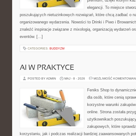
premium, dzięki którym każ
elegancji. To miejsce stwor
poszukujących nietuzinkowych rozwiązań, które chcą zadbać o 
organizowanego wydarzenia. Nowości to Drinki i Piwo i Browarnic
znaleźć inspiracje związane z mixologią, organizacją wydarzeń o
eventów. […]
CATEGORIES:
BUDDYZM
AI W PRAKTYCE
POSTED BY ADMIN
MAJ - 8 - 2026
MOŻLIWOŚĆ KOMENTOWAN
Feniks Shop to dynamicznie
dla osób, które cenią spra
korzystne warunki zakupó
online. Strona została prz
użytkownikach poszukującyc
zakupowych, które sprawdz
korzystaniu, jak i podczas realizacji bardziej zaawansowanych po