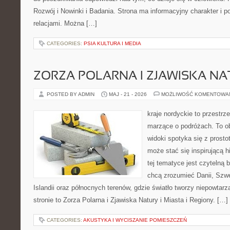
Rozwój i Nowinki i Badania. Strona ma informacyjny charakter i 
relacjami. Można […]
CATEGORIES:
PSIA KULTURA I MEDIA
ZORZA POLARNA I ZJAWISKA NA
POSTED BY ADMIN
MAJ - 21 - 2026
MOŻLIWOŚĆ KOMENTOWA
kraje nordyckie to przestrze
marzące o podróżach. To o
widoki spotyka się z prosto
może stać się inspirującą h
tej tematyce jest czytelną 
chcą zrozumieć Danii, Szwec
Islandii oraz północnych terenów, gdzie światło tworzy niepowtarz
stronie to Zorza Polarna i Zjawiska Natury i Miasta i Regiony. […]
CATEGORIES:
AKUSTYKA I WYCISZANIE POMIESZCZEŃ