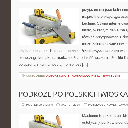
przyjazne miejsce kulinarne
mapie, które przyciąga os
kuchnię. Strona internetowa
bistro, w którym dania mają
również przygotowane z dbał
może zainteresować odwie
lokalu z klimatem. Polecam Techniki Przechowywania i Zero-wast
pierwszego kontaktu z marką można odnieść wrażenie, że Bibi Bi
połączoną z kulinarnością. To nie jest […]
CATEGORIES:
ALGORYTMIKA I PROGRAMOWANIE MATEMATYCZNE
PODRÓŻE PO POLSKICH WIOSK
POSTED BY ADMIN
MAJ - 3 - 2026
MOŻLIWOŚĆ KOMENTOWAN
Madlennn to przestrzeń, kt
estetyczny punkt w sieci d