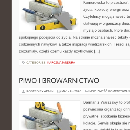
Komorowska to przestrzeń, 
życia, kobiecej energii ora
Czytelnicy mogą znaleźć tut
ułatwiają w organizacji dni
myślą o osobach, które doce
spokojnego podejścia do życia. Na stronie można znaleźć teksty d
codziennych nawyków, a także inspiracji wnętrzarskich. Treści s
zrozumiały, dzięki czemu każdy użytkownik […]
CATEGORIES:
KARCZMAJANDURA
PIWO I BROWARNICTWO
POSTED BY ADMIN
MAJ - 9 - 2026
MOŻLIWOŚĆ KOMENTOWAN
Barman z Warszawy to profe
poświęcona organizacji dri
prywatne, spotkania biznes
kolacje. Serwis skupia się n