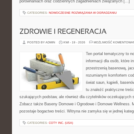
porównaniach oraz codziennych zagadnieniach związanych […]
CATEGORIES:
NOWOCZESNE ROZWIĄZANIA W OGRADZANIU
ZDROWIE I REGENERACJA
POSTED BY ADMIN
KWI - 19 - 2026
MOŻLIWOŚĆ KOMENTOWA
Ten portal tematyczny to
informacji dla osób, które i
przestrzenią basenową, jac
rozumianym komfortem codz
świat saun, kąpieli, base
tu znaleźć praktyczne treśc
szukających podstaw, ale również dla czytelników oczekujących 
Zobacz także Baseny Domowe i Ogrodowe i Domowe Wellness. Mo
pozostaje bogactwo treści. Witryna nie zamyka się w jednej kateg
CATEGORIES:
COTY INC. (USA)