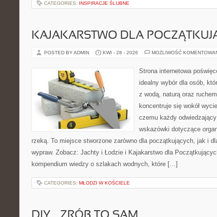
CATEGORIES:
INSPIRACJE ŚLUBNE
KAJAKARSTWO DLA POCZĄTKUJ
POSTED BY ADMIN
KWI - 28 - 2026
MOŻLIWOŚĆ KOMENTOWA
Strona internetowa poświęc
idealny wybór dla osób, któ
z wodą, naturą oraz ruchem
koncentruje się wokół wyci
czemu każdy odwiedzający
wskazówki dotyczące organ
rzeką. To miejsce stworzone zarówno dla początkujących, jak i d
wypraw. Zobacz: Jachty i Łodzie i Kajakarstwo dla Początkujący
kompendium wiedzy o szlakach wodnych, które […]
CATEGORIES:
MŁODZI W KOŚCIELE
DIY – ZRÓB TO SAM