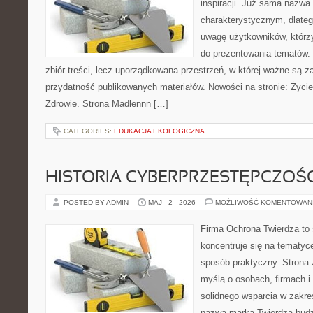
inspiracji. Już sama nazwa
charakterystycznym, dlate
uwagę użytkowników, którzy
do prezentowania tematów. 
zbiór treści, lecz uporządkowana przestrzeń, w której ważne są za
przydatność publikowanych materiałów. Nowości na stronie: Życie 
Zdrowie. Strona Madlennn […]
CATEGORIES:
EDUKACJA EKOLOGICZNA
HISTORIA CYBERPRZESTĘPCZOŚC
POSTED BY ADMIN
MAJ - 2 - 2026
MOŻLIWOŚĆ KOMENTOWAN
Firma Ochrona Twierdza to s
koncentruje się na tematyc
sposób praktyczny. Strona 
myślą o osobach, firmach i 
solidnego wsparcia w zakr
nazwa marka Twierdza budz