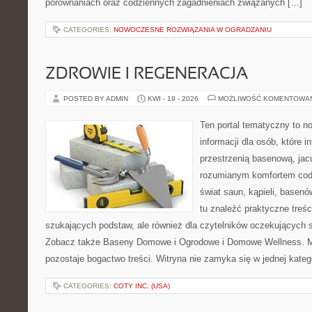
porównaniach oraz codziennych zagadnieniach związanych […]
CATEGORIES:
NOWOCZESNE ROZWIĄZANIA W OGRADZANIU
ZDROWIE I REGENERACJA
POSTED BY ADMIN
KWI - 19 - 2026
MOŻLIWOŚĆ KOMENTOWA
Ten portal tematyczny to
informacji dla osób, które i
przestrzenią basenową, jac
rozumianym komfortem codz
świat saun, kąpieli, base
tu znaleźć praktyczne treśc
szukających podstaw, ale również dla czytelników oczekujących 
Zobacz także Baseny Domowe i Ogrodowe i Domowe Wellness. Mo
pozostaje bogactwo treści. Witryna nie zamyka się w jednej kateg
CATEGORIES:
COTY INC. (USA)