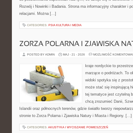
Rozwój i Nowinki i Badania. Strona ma informacyjny charakter i 
relacjami. Można […]
CATEGORIES:
PSIA KULTURA I MEDIA
ZORZA POLARNA I ZJAWISKA NA
POSTED BY ADMIN
MAJ - 21 - 2026
MOŻLIWOŚĆ KOMENTOWA
kraje nordyckie to przestrze
marzące o podróżach. To o
widoki spotyka się z prosto
może stać się inspirującą h
tej tematyce jest czytelną 
chcą zrozumieć Danii, Szwec
Islandii oraz północnych terenów, gdzie światło tworzy niepowtarz
stronie to Zorza Polarna i Zjawiska Natury i Miasta i Regiony. […]
CATEGORIES:
AKUSTYKA I WYCISZANIE POMIESZCZEŃ