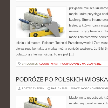
przyjazne miejsce kulinarne
mapie, które przyciąga os
kuchnię. Strona internetowa
bistro, w którym dania mają
również przygotowane z dbał
może zainteresować odwie
lokalu z klimatem. Polecam Techniki Przechowywania i Zero-wast
pierwszego kontaktu z marką można odnieść wrażenie, że Bibi Bi
połączoną z kulinarnością. To nie jest […]
CATEGORIES:
ALGORYTMIKA I PROGRAMOWANIE MATEMATYCZNE
PODRÓŻE PO POLSKICH WIOSK
POSTED BY ADMIN
MAJ - 3 - 2026
MOŻLIWOŚĆ KOMENTOWAN
Madlennn to przestrzeń, kt
estetyczny punkt w sieci d