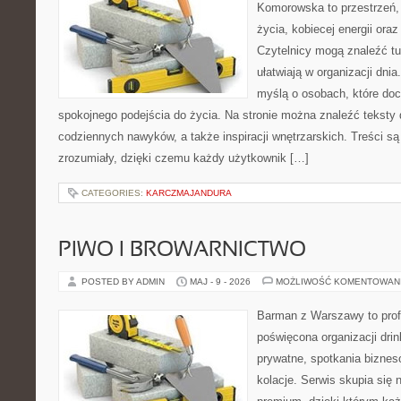
Komorowska to przestrzeń, 
życia, kobiecej energii ora
Czytelnicy mogą znaleźć tut
ułatwiają w organizacji dni
myślą o osobach, które doce
spokojnego podejścia do życia. Na stronie można znaleźć teksty d
codziennych nawyków, a także inspiracji wnętrzarskich. Treści s
zrozumiały, dzięki czemu każdy użytkownik […]
CATEGORIES:
KARCZMAJANDURA
PIWO I BROWARNICTWO
POSTED BY ADMIN
MAJ - 9 - 2026
MOŻLIWOŚĆ KOMENTOWAN
Barman z Warszawy to profe
poświęcona organizacji dri
prywatne, spotkania biznes
kolacje. Serwis skupia się n