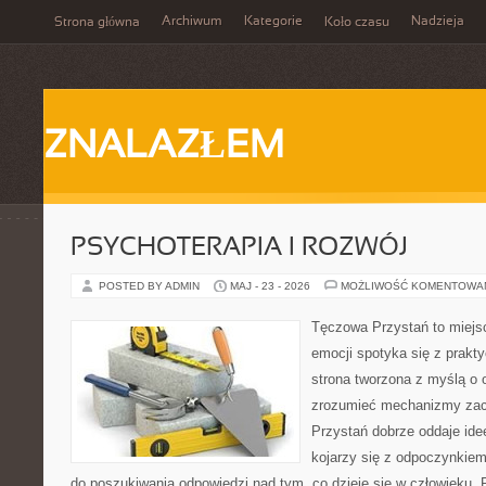
Archiwum
Kategorie
Nadzieja
Strona główna
Koło czasu
ZNALAZŁEM
PSYCHOTERAPIA I ROZWÓJ
POSTED BY ADMIN
MAJ - 23 - 2026
MOŻLIWOŚĆ KOMENTOWA
Tęczowa Przystań to miejs
emocji spotyka się z prak
strona tworzona z myślą o 
zrozumieć mechanizmy za
Przystań dobrze oddaje ide
kojarzy się z odpoczynkiem
do poszukiwania odpowiedzi nad tym, co dzieje się w człowieku.