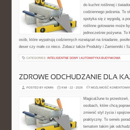
do kuchni roślinnej i świad
codziennego jedzenia. To s
spotyka się z wygodą, a po
roślinne gotowanie może być 
jednocześnie pożywna. To
osób, które wypatrują codziennych rozwiązań na śniadanie, posiłek
deser czy małe co nieco. Zobacz także Produkty i Zamienniki i Sz
CATEGORIES:
INTELIGENTNE DOMY I AUTOMATYKA BUDYNKOWA
ZDROWE ODCHUDZANIE DLA K
POSTED BY ADMIN
KWI - 22 - 2026
MOŻLIWOŚĆ KOMENTOWA
MagicalJune to przestrzeń,
osobach, które chcą popra
zmienić styl życia i spojrz
praktyczny. To serwis por
tematom takim jak odchudza