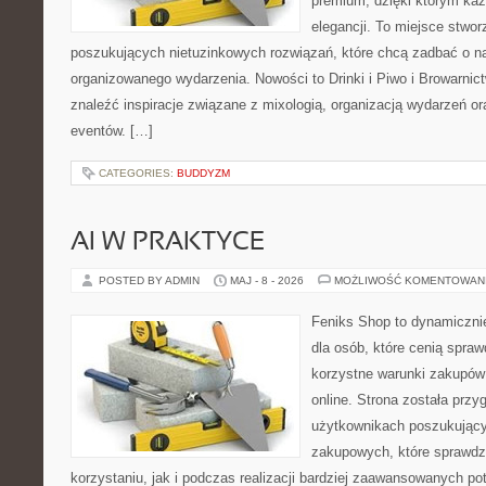
premium, dzięki którym każ
elegancji. To miejsce stwor
poszukujących nietuzinkowych rozwiązań, które chcą zadbać o 
organizowanego wydarzenia. Nowości to Drinki i Piwo i Browarnic
znaleźć inspiracje związane z mixologią, organizacją wydarzeń o
eventów. […]
CATEGORIES:
BUDDYZM
AI W PRAKTYCE
POSTED BY ADMIN
MAJ - 8 - 2026
MOŻLIWOŚĆ KOMENTOWAN
Feniks Shop to dynamicznie
dla osób, które cenią spra
korzystne warunki zakupó
online. Strona została prz
użytkownikach poszukującyc
zakupowych, które sprawdz
korzystaniu, jak i podczas realizacji bardziej zaawansowanych po