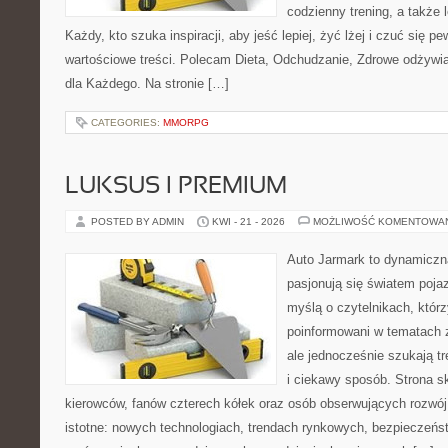
codzienny trening, a także
Każdy, kto szuka inspiracji, aby jeść lepiej, żyć lżej i czuć się pew
wartościowe treści. Polecam Dieta, Odchudzanie, Zdrowe odżywi
dla Każdego. Na stronie […]
CATEGORIES:
MMORPG
LUKSUS I PREMIUM
POSTED BY ADMIN
KWI - 21 - 2026
MOŻLIWOŚĆ KOMENTOWA
Auto Jarmark to dynamiczna
pasjonują się światem poja
myślą o czytelnikach, któr
poinformowani w tematach
ale jednocześnie szukają t
i ciekawy sposób. Strona sk
kierowców, fanów czterech kółek oraz osób obserwujących rozwój
istotne: nowych technologiach, trendach rynkowych, bezpieczeństw