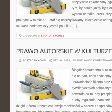
pozytywnie zakończony egz
tym, by nauka jazdy była c
wyboru ośrodka, przez przyg
praktykę w mieście — stał się uporządkowany. Niezależnie od teg
szukasz podstaw, czy jesteś po kilku […]
CATEGORIES:
STARTUP STORIES
PRAWO AUTORSKIE W KULTURZE 
POSTED BY ADMIN
STY - 6 - 2026
MOŻLIWOŚĆ KOMENTOWAN
BlogdlaKonsumenta.pl to uż
się na tym, co w codziennym
uprawnieniach klienta oraz
cywilistycznych pokazanyc
powstało po to, aby przepis
suchy regulamin, zamienić n
dzięki któremu rozumiesz swoje możliwości w sporze ze sprzedaw
kontrahentem. Idea strony jest prosta: prawo ma pomagać, a nie s