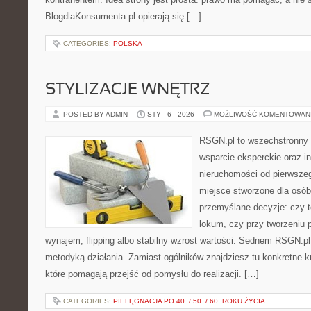
BlogdlaKonsumenta.pl opierają się […]
CATEGORIES:
POLSKA
STYLIZACJE WNĘTRZ
POSTED BY ADMIN
STY - 6 - 2026
MOŻLIWOŚĆ KOMENTOWAN
RSGN.pl to wszechstronny s
wsparcie eksperckie oraz i
nieruchomości od pierwszego
miejsce stworzone dla osó
przemyślane decyzje: czy t
lokum, czy przy tworzeniu p
wynajem, flipping albo stabilny wzrost wartości. Sednem RSGN.pl
metodyką działania. Zamiast ogólników znajdziesz tu konkretne kr
które pomagają przejść od pomysłu do realizacji. […]
CATEGORIES:
PIELĘGNACJA PO 40. / 50. / 60. ROKU ŻYCIA