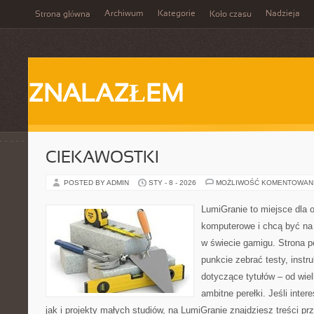
Archiwum
Kategorie
Nadzieja
Strona główna
Koło czasu
ZNALAZŁEM
CIEKAWOSTKI
POSTED BY ADMIN
STY - 8 - 2026
MOŻLIWOŚĆ KOMENTOWAN
LumiGranie to miejsce dla o
komputerowe i chcą być na 
w świecie gamigu. Strona p
punkcie zebrać testy, instr
dotyczące tytułów – od wiel
ambitne perełki. Jeśli inte
jak i projekty małych studiów, na LumiGranie znajdziesz treści p