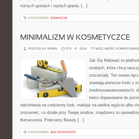
różnych gustach i stylach grania. […]
CATEGORIES:
EDUKACJA
MINIMALIZM W KOSMETYCZCE
POSTED BY ADMIN
STY - 8 - 2026
MOŻLIWOŚĆ KOMENTOWAN
Jak Się Malować to platfor
osobach, które chcą naucz
zrozumiały. Ten serwis łąc
stawiają pierwsze kroki z m
średniozaawansowanych, dz
treści dopasowane do pozi
natchnienia na codzienny look, makijaż na wielkie wyjście albo ch
zrozumieć, co działa przy Twojej urodzie, znajdziesz tu sprawdzo
tłumaczenia. Polecamy Beauty […]
CATEGORIES:
BALTICAYACHTS