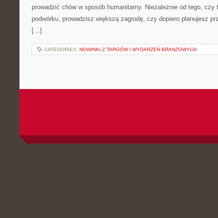
prowadzić chów w sposób humanitarny. Niezależnie od tego, czy 
podwórku, prowadzisz większą zagrodę, czy dopiero planujesz pr
[…]
CATEGORIES:
NOWINKI Z TARGÓW I WYDARZEŃ BRANŻOWYCH