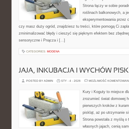
Strona łączy w sobie porad
roślinach balkonowych, a je
eksperymentowania przez ca
czy masz duży ogród, znajdziesz tu treści, które pomogą Ci zapl
zminimalizować błędy i cieszyć się pięknym efektem bez zbędne
sensoryczne i Pnącza i […]
CATEGORIES:
MODENA
JAJA, INKUBACJA I WYCHÓW PIS
POSTED BY ADMIN
STY - 4 - 2026
MOŻLIWOŚĆ KOMENTOWAN
Kury i Koguty to miejsce dl
zrozumieć świat domowej ho
pierwszych kroków z kuram
piskląt, aż po utrzymanie s
Strona powstała z myślą o 
własnych jajach, cenią sam