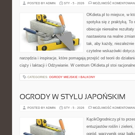
POSTED BY ADMIN
STY - 5 - 2026
MOŻLIWOŚĆ KOMENTOWAN
OKdieta.pl to miejsce, w 
spotyka się z praktyką. To n
obiecuje nierealne rezultaty
nastawiona na realne zmian
tak, aby każdy, niezależnie
czytelne wskazówki dotyczą
narzędzia i inspiracje, które pomagają przejść od teorii do działa
ciąży i laktacji i Odżywianie. W centrum OKdieta.pl stoi racjonaln
CATEGORIES:
OGRODY MIEJSKIE I BALKONY
OGRODY W STYLU JAPOŃSKIM
POSTED BY ADMIN
STY - 5 - 2026
MOŻLIWOŚĆ KOMENTOWAN
KącikOgrodniczy.pl to prze
entuzjastów roślin i zieleni
ogród, warzywnik oraz balk