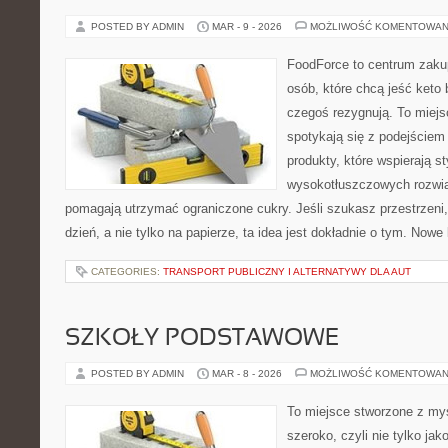
POSTED BY ADMIN
MAR - 9 - 2026
MOŻLIWOŚĆ KOMENTOWAN
FoodForce to centrum zaku
osób, które chcą jeść keto 
czegoś rezygnują. To miej
spotykają się z podejście
produkty, które wspierają st
wysokotłuszczowych rozwią
pomagają utrzymać ograniczone cukry. Jeśli szukasz przestrzeni, 
dzień, a nie tylko na papierze, ta idea jest dokładnie o tym. Nowe
CATEGORIES:
TRANSPORT PUBLICZNY I ALTERNATYWY DLA AUT
SZKOŁY PODSTAWOWE
POSTED BY ADMIN
MAR - 8 - 2026
MOŻLIWOŚĆ KOMENTOWAN
To miejsce stworzone z myś
szeroko, czyli nie tylko jak