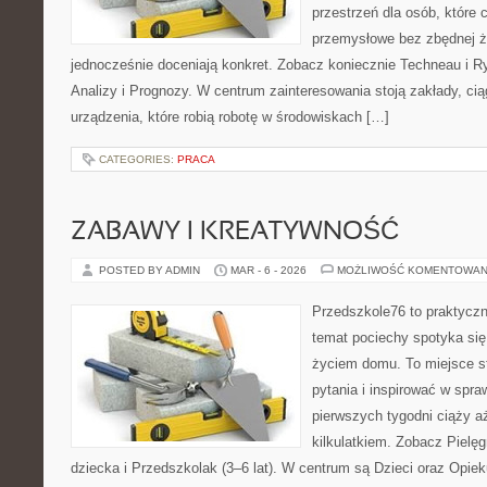
przestrzeń dla osób, które
przemysłowe bez zbędnej ża
jednocześnie doceniają konkret. Zobacz koniecznie Techneau i 
Analizy i Prognozy. W centrum zainteresowania stoją zakłady, cią
urządzenia, które robią robotę w środowiskach […]
CATEGORIES:
PRACA
ZABAWY I KREATYWNOŚĆ
POSTED BY ADMIN
MAR - 6 - 2026
MOŻLIWOŚĆ KOMENTOWAN
Przedszkole76 to praktyczn
temat pociechy spotyka się
życiem domu. To miejsce st
pytania i inspirować w spra
pierwszych tygodni ciąży a
kilkulatkiem. Zobacz Pielę
dziecka i Przedszkolak (3–6 lat). W centrum są Dzieci oraz Opieku