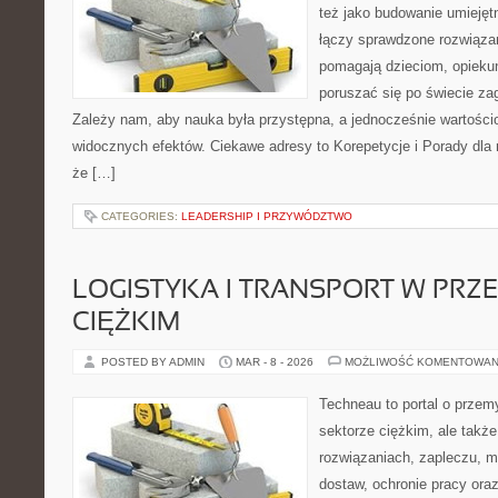
też jako budowanie umiejęt
łączy sprawdzone rozwiązani
pomagają dzieciom, opieku
poruszać się po świecie za
Zależy nam, aby nauka była przystępna, a jednocześnie wartościo
widocznych efektów. Ciekawe adresy to Korepetycje i Porady dla r
że […]
CATEGORIES:
LEADERSHIP I PRZYWÓDZTWO
LOGISTYKA I TRANSPORT W PRZ
CIĘŻKIM
POSTED BY ADMIN
MAR - 8 - 2026
MOŻLIWOŚĆ KOMENTOWAN
Techneau to portal o przem
sektorze ciężkim, ale także
rozwiązaniach, zapleczu, m
dostaw, ochronie pracy oraz 