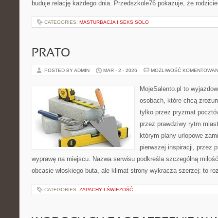
buduje relację każdego dnia. Przedszkole76 pokazuje, że rodziciel
CATEGORIES:
MASTURBACJA I SEKS SOLO
PRATO
POSTED BY ADMIN
MAR - 2 - 2026
MOŻLIWOŚĆ KOMENTOWAN
MojeSalento.pl to wyjazdow
osobach, które chcą zrozu
tylko przez pryzmat pocztó
przez prawdziwy rytm miast
którym plany urlopowe zami
pierwszej inspiracji, przez
wyprawę na miejscu. Nazwa serwisu podkreśla szczególną miłość 
obcasie włoskiego buta, ale klimat strony wykracza szerzej: to 
CATEGORIES:
ZAPACHY I ŚWIEŻOŚĆ