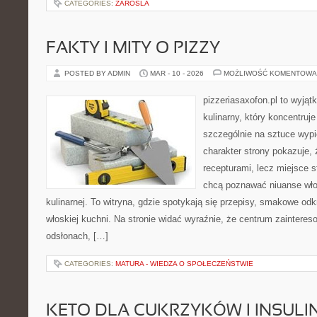
CATEGORIES:
ZAROSLA
FAKTY I MITY O PIZZY
POSTED BY ADMIN
MAR - 10 - 2026
MOŻLIWOŚĆ KOMENTOWA
pizzeriasaxofon.pl to wyjąt
kulinarny, który koncentruje
szczególnie na sztuce wyp
charakter strony pokazuje, ż
recepturami, lecz miejsce s
chcą poznawać niuanse włos
kulinarnej. To witryna, gdzie spotykają się przepisy, smakowe od
włoskiej kuchni. Na stronie widać wyraźnie, że centrum zainteres
odsłonach, […]
CATEGORIES:
MATURA - WIEDZA O SPOŁECZEŃSTWIE
KETO DLA CUKRZYKÓW I INSU