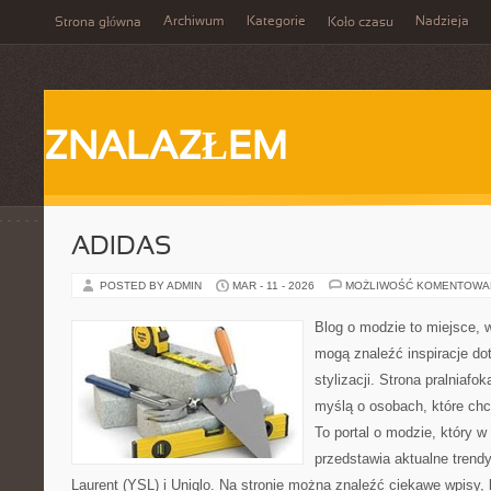
Archiwum
Kategorie
Nadzieja
Strona główna
Koło czasu
ZNALAZŁEM
ADIDAS
POSTED BY ADMIN
MAR - 11 - 2026
MOŻLIWOŚĆ KOMENTOWA
Blog o modzie to miejsce, 
mogą znaleźć inspiracje d
stylizacji. Strona pralniafo
myślą o osobach, które ch
To portal o modzie, który 
przedstawia aktualne trend
Laurent (YSL) i Uniqlo. Na stronie można znaleźć ciekawe wpisy,