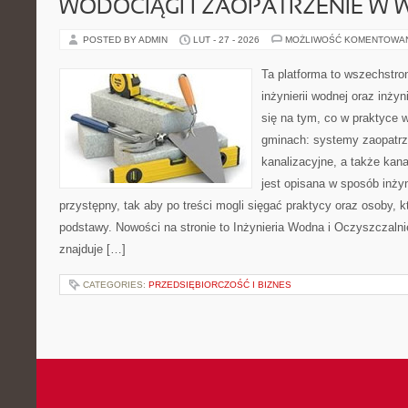
WODOCIĄGI I ZAOPATRZENIE W
POSTED BY ADMIN
LUT - 27 - 2026
MOŻLIWOŚĆ KOMENTOWA
Ta platforma to wszechstro
inżynierii wodnej oraz inżyn
się na tym, co w praktyce 
gminach: systemy zaopatr
kanalizacyjne, a także kan
jest opisana w sposób inżyn
przystępny, tak aby po treści mogli sięgać praktycy oraz osoby, k
podstawy. Nowości na stronie to Inżynieria Wodna i Oczyszczaln
znajduje […]
CATEGORIES:
PRZEDSIĘBIORCZOŚĆ I BIZNES