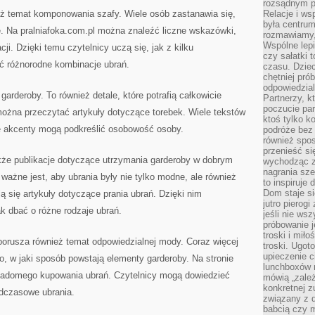
rozsądnym p
eż temat komponowania szafy. Wiele osób zastanawia się,
Relacje i w
była centrum
ę. Na pralniafoka.com.pl można znaleźć liczne wskazówki,
rozmawiamy,
Wspólne lepi
ji. Dzięki temu czytelnicy uczą się, jak z kilku
czy sałatki 
 różnorodne kombinacje ubrań.
czasu. Dziec
chętniej pr
odpowiedzial
garderoby. To również detale, które potrafią całkowicie
Partnerzy, k
poczucie par
można przeczytać artykuły dotyczące torebek. Wiele tekstów
ktoś tylko k
e akcenty mogą podkreślić osobowość osoby.
podróże bez
również spo
przenieść si
że publikacje dotyczące utrzymania garderoby w dobrym
wychodząc z 
nagrania sze
ważne jest, aby ubrania były nie tylko modne, ale również
to inspiruje
Dom staje si
ją się artykuły dotyczące prania ubrań. Dzięki nim
jutro pierog
ak dbać o różne rodzaje ubrań.
jeśli nie ws
próbowanie j
troski i mił
porusza również temat odpowiedzialnej mody. Coraz więcej
troski. Ugot
upieczenie c
, w jaki sposób powstają elementy garderoby. Na stronie
lunchboxów n
wiadomego kupowania ubrań. Czytelnicy mogą dowiedzieć
mówią „zależ
konkretnej z
adczasowe ubrania.
związany z 
babcią czy 