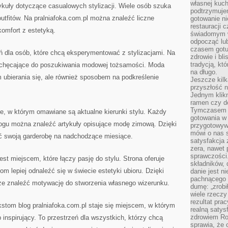
własnej kuch
ykuły dotyczące casualowych stylizacji. Wiele osób szuka
podtrzymuje
outfitów. Na pralniafoka.com.pl można znaleźć liczne
gotowanie ni
restauracji 
komfort z estetyką.
świadomym 
odpocząć lu
czasem gotu
ń dla osób, które chcą eksperymentować z stylizacjami. Na
zdrowie i bl
tradycją, kt
zachęcające do poszukiwania modowej tożsamości. Moda
na długo.
m ubierania się, ale również sposobem na podkreślenie
Jeszcze kilk
przyszłość n
Jednym klik
ramen czy do
Tymczasem ró
ce, w którym omawiane są aktualne kierunki stylu. Każdy
gotowania w
logu można znaleźć artykuły opisujące modę zimową. Dzięki
przygotowyw
mówi o nas 
ć swoją garderobę na nadchodzące miesiące.
satysfakcja 
zera, nawet 
sprawczości.
est miejscem, które łączy pasję do stylu. Strona oferuje
składników, 
m lepiej odnaleźć się w świecie estetyki ubioru. Dzięki
danie jest n
pachnącego 
e znaleźć motywację do stworzenia własnego wizerunku.
dumę: „zrobi
wiele rzeczy
rezultat prac
kstom blog pralniafoka.com.pl staje się miejscem, w którym
realną satys
zdrowiem R
inspirujący. To przestrzeń dla wszystkich, którzy chcą
sprawia, że 