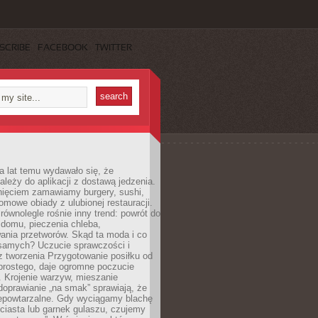
SCRIBE
FACEBOOK
TWITTER
a lat temu wydawało się, że
ależy do aplikacji z dostawą jedzenia.
nięciem zamawiamy burgery, sushi,
mowe obiady z ulubionej restauracji.
wnolegle rośnie inny trend: powrót do
 domu, pieczenia chleba,
ania przetworów. Skąd ta moda i co
samych? Uczucie sprawczości i
z tworzenia Przygotowanie posiłku od
prostego, daje ogromne poczucie
 Krojenie warzyw, mieszanie
doprawianie „na smak” sprawiają, że
iepowtarzalne. Gdy wyciągamy blachę
ciasta lub garnek gulaszu, czujemy