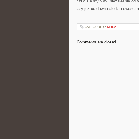
czuć się stylowo. Niezależnie od t
czy już od dawna śledzi nowości m
CATEGORIES:
MODA
Comments are closed.