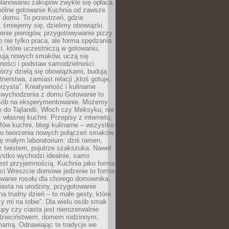
lanowaniu zakupów zwykle się opłaca.
spólne gotowanie Kuchnia od zawsze
 domu. To przestrzeń, gdzie
 śmiejemy się, dzielimy obowiązki.
enie pierogów, przygotowywanie pizzy
to nie tylko praca, ale forma spędzania
i, które uczestniczą w gotowaniu,
óbują nowych smaków, uczą się
ności i podstaw samodzielności.
tórzy dzielą się obowiązkami, budują
tnerstwa, zamiast relacji „ktoś gotuje,
orzysta”. Kreatywność i kulinarne
 wychodzenia z domu Gotowanie to
sób na eksperymentowanie. Możemy
ę do Tajlandii, Włoch czy Meksyku, nie
własnej kuchni. Przepisy z internetu,
fów kuchni, blogi kulinarne – wszystko
 do tworzenia nowych połączeń smaków.
ę małym laboratorium: dziś ramen,
i z twistem, pojutrze szakszuka. Nawet
zystko wychodzi idealnie, samo
est przyjemnością. Kuchnia jako forma
ości Wreszcie domowe jedzenie to forma
owanie rosołu dla chorego domownika,
iasta na urodziny, przygotowanie
a trudny dzień – to małe gesty, które
y mi na tobie”. Dla wielu osób smak
upy czy ciasta jest nierozerwalnie
dzieciństwem, domem rodzinnym,
mamą. Odnawiając te tradycje we