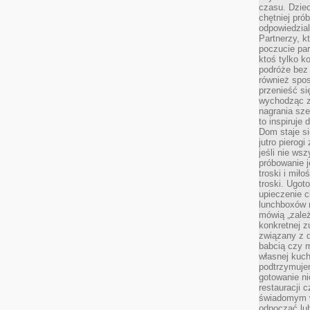
czasu. Dziec
chętniej pr
odpowiedzial
Partnerzy, k
poczucie par
ktoś tylko k
podróże bez
również spo
przenieść si
wychodząc z 
nagrania sze
to inspiruje
Dom staje si
jutro pierog
jeśli nie ws
próbowanie j
troski i mił
troski. Ugot
upieczenie c
lunchboxów n
mówią „zależ
konkretnej z
związany z 
babcią czy 
własnej kuch
podtrzymuje
gotowanie ni
restauracji 
świadomym 
odpocząć lu