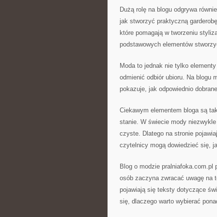
Dużą rolę na blogu odgrywa równi
jak stworzyć praktyczną garderob
które pomagają w tworzeniu stylizac
podstawowych elementów stworzyć
Moda to jednak nie tylko elementy 
odmienić odbiór ubioru. Na blogu 
pokazuje, jak odpowiednio dobran
Ciekawym elementem bloga są tak
stanie. W świecie mody niezwykle 
czyste. Dlatego na stronie pojawia
czytelnicy mogą dowiedzieć się, j
Blog o modzie pralniafoka.com.pl 
osób zaczyna zwracać uwagę na to
pojawiają się teksty dotyczące ś
się, dlaczego warto wybierać pon