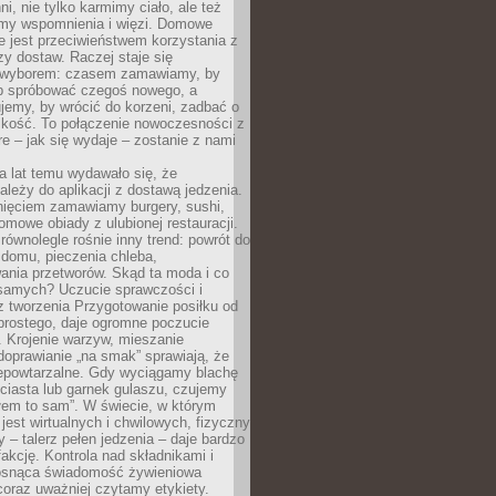
ni, nie tylko karmimy ciało, ale też
my wspomnienia i więzi. Domowe
e jest przeciwieństwem korzystania z
czy dostaw. Raczej staje się
wyborem: czasem zamawiamy, by
b spróbować czegoś nowego, a
jemy, by wrócić do korzeni, zadbać o
iskość. To połączenie nowoczesności z
óre – jak się wydaje – zostanie z nami
a lat temu wydawało się, że
ależy do aplikacji z dostawą jedzenia.
nięciem zamawiamy burgery, sushi,
mowe obiady z ulubionej restauracji.
wnolegle rośnie inny trend: powrót do
 domu, pieczenia chleba,
ania przetworów. Skąd ta moda i co
samych? Uczucie sprawczości i
z tworzenia Przygotowanie posiłku od
prostego, daje ogromne poczucie
 Krojenie warzyw, mieszanie
doprawianie „na smak” sprawiają, że
iepowtarzalne. Gdy wyciągamy blachę
ciasta lub garnek gulaszu, czujemy
łem to sam”. W świecie, w którym
 jest wirtualnych i chwilowych, fizyczny
y – talerz pełen jedzenia – daje bardzo
fakcję. Kontrola nad składnikami i
osnąca świadomość żywieniowa
coraz uważniej czytamy etykiety.