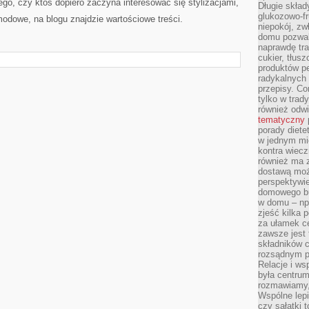
ego, czy ktoś dopiero zaczyna interesować się stylizacjami,
Długie skła
glukozowo-f
odowe, na blogu znajdzie wartościowe treści.
niepokój, z
domu pozwal
naprawdę tra
cukier, tłus
produktów pe
radykalnych 
przepisy. Co
tylko w trad
również odw
tematyczny
porady diete
w jednym mi
kontra wiec
również ma 
dostawą moż
perspektywi
domowego bu
w domu – np.
zjeść kilka 
za ułamek ce
zawsze jest
składników 
rozsądnym p
Relacje i w
była centrum
rozmawiamy,
Wspólne lepi
czy sałatki 