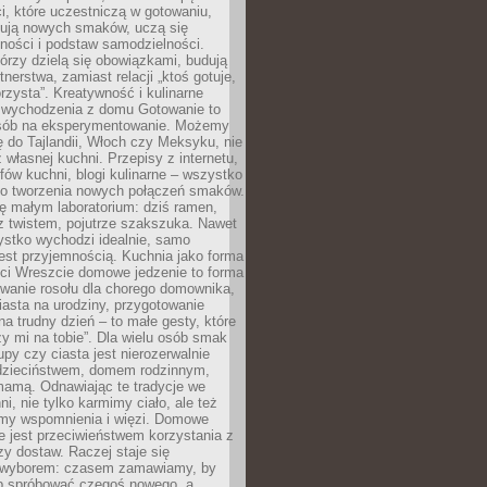
i, które uczestniczą w gotowaniu,
óbują nowych smaków, uczą się
ności i podstaw samodzielności.
tórzy dzielą się obowiązkami, budują
tnerstwa, zamiast relacji „ktoś gotuje,
orzysta”. Kreatywność i kulinarne
 wychodzenia z domu Gotowanie to
sób na eksperymentowanie. Możemy
ę do Tajlandii, Włoch czy Meksyku, nie
własnej kuchni. Przepisy z internetu,
fów kuchni, blogi kulinarne – wszystko
 do tworzenia nowych połączeń smaków.
ę małym laboratorium: dziś ramen,
i z twistem, pojutrze szakszuka. Nawet
zystko wychodzi idealnie, samo
est przyjemnością. Kuchnia jako forma
ości Wreszcie domowe jedzenie to forma
owanie rosołu dla chorego domownika,
iasta na urodziny, przygotowanie
a trudny dzień – to małe gesty, które
y mi na tobie”. Dla wielu osób smak
upy czy ciasta jest nierozerwalnie
dzieciństwem, domem rodzinnym,
mamą. Odnawiając te tradycje we
ni, nie tylko karmimy ciało, ale też
my wspomnienia i więzi. Domowe
e jest przeciwieństwem korzystania z
czy dostaw. Raczej staje się
wyborem: czasem zamawiamy, by
b spróbować czegoś nowego, a