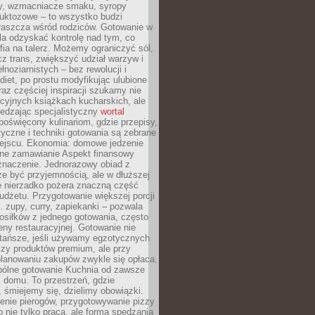
dy, wzmacniacze smaku, syropy
ruktozowe – to wszystko budzi
właszcza wśród rodziców. Gotowanie w
a odzyskać kontrolę nad tym, co
fia na talerz. Możemy ograniczyć sól,
zcz trans, zwiększyć udział warzyw i
łnoziarnistych – bez rewolucji i
diet, po prostu modyfikując ulubione
raz częściej inspiracji szukamy nie
ycyjnych książkach kucharskich, ale
iedzając specjalistyczny
wortal
poświęcony kulinariom, gdzie przepisy,
tyczne i techniki gotowania są zebrane
ejscu. Ekonomia: domowe jedzenie
zne zamawianie Aspekt finansowy
znaczenie. Jednorazowy obiad z
e być przyjemnością, ale w dłuższej
e nierzadko pożera znaczną część
dżetu. Przygotowanie większej porcji
 zupy, curry, zapiekanki – pozwala
posiłków z jednego gotowania, często
ny restauracyjnej. Gotowanie nie
 tańsze, jeśli używamy egzotycznych
czy produktów premium, ale przy
lanowaniu zakupów zwykle się opłaca.
spólne gotowanie Kuchnia od zawsze
 domu. To przestrzeń, gdzie
 śmiejemy się, dzielimy obowiązki.
enie pierogów, przygotowywanie pizzy
to nie tylko praca, ale forma spędzania