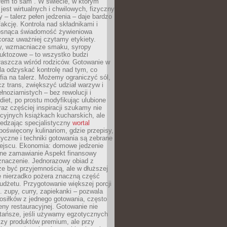
łem to sam”. W świecie, w którym
 jest wirtualnych i chwilowych, fizyczny
y – talerz pełen jedzenia – daje bardzo
fakcję. Kontrola nad składnikami i
osnąca świadomość żywieniowa
coraz uważniej czytamy etykiety.
dy, wzmacniacze smaku, syropy
ruktozowe – to wszystko budzi
właszcza wśród rodziców. Gotowanie w
a odzyskać kontrolę nad tym, co
fia na talerz. Możemy ograniczyć sól,
zcz trans, zwiększyć udział warzyw i
łnoziarnistych – bez rewolucji i
diet, po prostu modyfikując ulubione
raz częściej inspiracji szukamy nie
ycyjnych książkach kucharskich, ale
iedzając specjalistyczny
wortal
poświęcony kulinariom, gdzie przepisy,
tyczne i techniki gotowania są zebrane
ejscu. Ekonomia: domowe jedzenie
zne zamawianie Aspekt finansowy
znaczenie. Jednorazowy obiad z
e być przyjemnością, ale w dłuższej
e nierzadko pożera znaczną część
dżetu. Przygotowanie większej porcji
 zupy, curry, zapiekanki – pozwala
posiłków z jednego gotowania, często
ny restauracyjnej. Gotowanie nie
 tańsze, jeśli używamy egzotycznych
czy produktów premium, ale przy