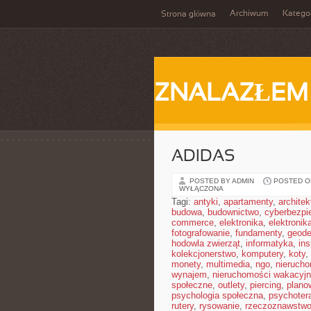
Archiwum
Katego
Strona główna
ZNALAZŁEM
ADIDAS
POSTED BY ADMIN
POSTED ON
WYŁĄCZONA
Tagi:
antyki
,
apartamenty
,
architek
budowa
,
budownictwo
,
cyberbezpi
commerce
,
elektronika
,
elektronik
fotografowanie
,
fundamenty
,
geode
hodowla zwierząt
,
informatyka
,
in
kolekcjonerstwo
,
komputery
,
koty
,
monety
,
multimedia
,
ngo
,
nieruch
wynajem
,
nieruchomości wakacyj
społeczne
,
outlety
,
piercing
,
plano
psychologia społeczna
,
psychoter
rutery
,
rysowanie
,
rzeczoznawstw