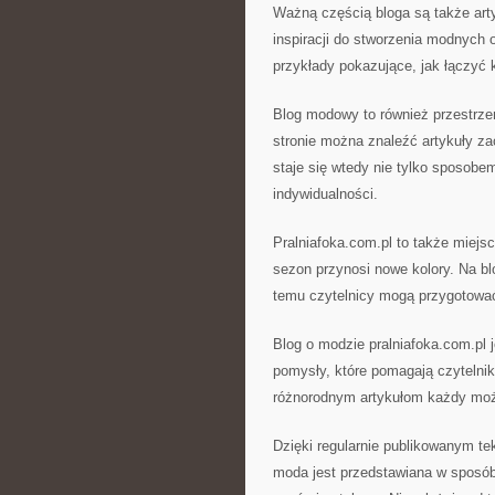
Ważną częścią bloga są także art
inspiracji do stworzenia modnych 
przykłady pokazujące, jak łączyć 
Blog modowy to również przestrze
stronie można znaleźć artykuły 
staje się wtedy nie tylko sposobe
indywidualności.
Pralniafoka.com.pl to także miejs
sezon przynosi nowe kolory. Na b
temu czytelnicy mogą przygotowa
Blog o modzie pralniafoka.com.pl j
pomysły, które pomagają czytelniko
różnorodnym artykułom każdy moż
Dzięki regularnie publikowanym te
moda jest przedstawiana w sposób 