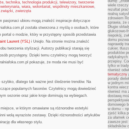
dumę: „zrobi
że
,
technika
,
technologia produkcji
,
telewizory
,
tworzenie
wiele rzeczy
,
weterynaria
,
wiara
,
wolontariat
,
wspólnoty mieszkaniowe
,
rezultat prac
,
związki
,
zwierzęta
realną satys
zdrowiem R
m pasjonaci ubioru mogą znaleźć inspiracje dotyczące
sprawia, że 
Długie skła
alniafoka.com.pl została stworzona z myślą o osobach, które
glukozowo-f
portal o modzie, który w przystępny sposób przedstawia
niepokój, z
domu pozwal
int Laurent (YSL)
i Uniqlo. Na stronie można znaleźć
naprawdę tra
u tworzenia stylizacji. Autorzy publikacji starają się
cukier, tłus
produktów pe
posób przystępny. Dzięki temu czytelnicy mogą tworzyć
radykalnych 
przepisy. Co
ralniafoka.com.pl pokazuje, że moda nie musi być
tylko w trad
również odw
tematyczny
porady diete
e szybko, dlatego tak ważne jest śledzenie trendów. Na
w jednym mi
kontra wiec
yczące popularnych fasonów. Czytelnicy mogą dowiedzieć
również ma 
nym sezonie oraz jakie kroje dominują na wybiegach.
dostawą moż
perspektywi
domowego bu
ż miejsce, w którym omawiane są różnorodne estetyki
w domu – np.
zjeść kilka 
inni wolą wyraziste zestawy. Dzięki różnorodności artykułów
za ułamek ce
zawsze jest
irację dla własnego stylu.
składników 