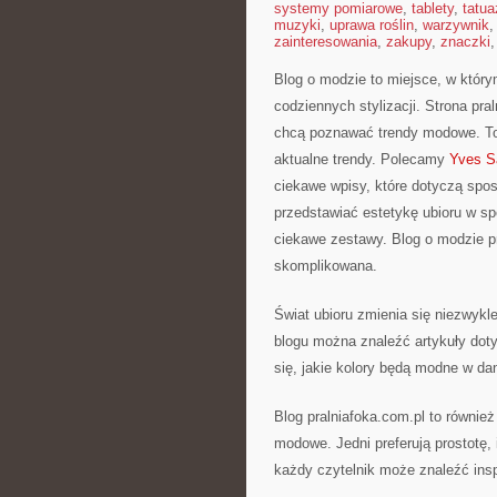
systemy pomiarowe
,
tablety
,
tatua
muzyki
,
uprawa roślin
,
warzywnik
zainteresowania
,
zakupy
,
znaczki
Blog o modzie to miejsce, w który
codziennych stylizacji. Strona pr
chcą poznawać trendy modowe. To 
aktualne trendy. Polecamy
Yves Sa
ciekawe wpisy, które dotyczą sposob
przedstawiać estetykę ubioru w s
ciekawe zestawy. Blog o modzie p
skomplikowana.
Świat ubioru zmienia się niezwykl
blogu można znaleźć artykuły dot
się, jakie kolory będą modne w da
Blog pralniafoka.com.pl to równie
modowe. Jedni preferują prostotę, 
każdy czytelnik może znaleźć insp