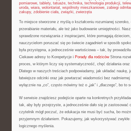
pomiarowe
,
tablety
,
tatuaże
,
technika
,
technologia produkcji
,
telew
uroda
,
wiara
,
wolontariat
,
wspólnoty mieszkaniowe
,
zabiegi odmła
zakupy
,
zdobienie ciała
,
związki
,
zwierzęta
To miejsce stworzone z myślą o kształceniu rozumianej szeroko, c
przerabianie materiału, ale też jako budowanie umiejętności. Nas
sprawdzone rozwiązania z inspiracjami, które pomagają dzieciom
nauczycielom poruszać się po świecie zagadnień w sposób spoko
była przystępna, a jednocześnie wartościowa – tak, by prowadził
Ciekawe adresy to Korepetycje i
Porady dla rodziców
Strona rozwi
proces, w którym liczy się systematyczność, chęć działania oraz 
Dlatego w naszych treściach podpowiadamy, jak układać naukę, j
łatwiejsze odcinki oraz jak powtarzać wiadomości bez nadmiernej 
wyłącznie na „co”, często mówimy też o „jak” i „dlaczego”, bo to 
W serwisie znajdziesz podejście oparte na konkretnych przykład
tak, aby były przejrzyste, a jednocześnie dało się je zastosować
czytelnik mógł poczuć, że edukacja nie musi być sucha, bo możn
przyjemnym działaniem. Pokazujemy, jak wykorzystywać zwykłe 
logicznego myślenia.