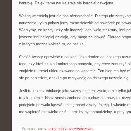
kontrolę. Dzięki temu nauka staje się bardziej oswojona.
Ważną wartością jest dla nas różnorodność. Dlatego nie zamykam
nauczania, tylko pokazujemy różne ścieżki: od powtórek po nowo
Wierzymy, że każdy uczy się inaczej: jedni wolą struktury, inni po
jeszcze inni najlepiej działają, gdy mogą zbudować. Dlatego pro
z których można wybrać to, co pasuje.
Całość tworzy opowieść o edukacji jako drodze do lepszego rozum
tego, czy ktoś szuka konkretnego pomysłu, czy chce zanurzyć s
znajdzie tu treści ukierunkowane na wsparcie. Ten blog ma być m
się po narzędzie, a także po motywację do dalszego uczenia się.
Jeśli traktujesz edukację jako ważny element życia, a nie tylko j
tu jak u siebie. Nasz serwis zachęca do budowania nawyku: rozwi
podejście pozwala łączyć umiejętności z satysfakcją. I właśnie o 
ma wspierać człowieka dziś i jutro: by był samodzielny, a przy ty
CATEGORIES:
LEADERSHIP I PRZYWÓDZTWO