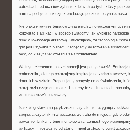
potrzebach: od uczniów wybitnie zdolnych po tych, którzy potrzeb
nam na podejściu inkluzji, które buduje poczucie przynależności.
Nie brakuje również tematów związanych z nowoczesnym uczenie
korzystać z aplikacji w sposób świadomy, jak wybierać narzędzia 
dbać o równowagę ekranową. Wskazujemy, że technologia może b
gdy jest używana z planem. Zachęcamy do rozwijania sprawności
tego, co klasyczne: czytania ze zrozumieniem.
Ważnym elementem naszej narracji jest pomysłowość. Edukacja n
podręczniku, dlatego pokazujemy inspiracje na zadania twórcze, 
domu lub w szkole. Proponujemy pomysły na doświadczenia, któr
okazji rozbudzają entuzjazm. Piszemy też o działaniach manualny
wspierają rozwój poznawczy.
Nasz blog stawia na język zrozumiały, ale nie rezygnuje z dokładn
spójne, a czytelnik miał poczucie, że trafia do miejsca, gdzie edu
poważnie. Unikamy tonu mentorowania; zamiast tego proponujem
by każdy – niezależnie od startu – mógł znaleźć tu punkt zaczepi