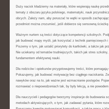
Duży nacisk kładziemy na materiały, które wspierają naukę przed
tematy z obszaru języka polskiego, matematyki, nauk przyrodniczy
obcych. Zależy nam, aby poruszać te wątki w sposób zachęcając
przedmiot można zrozumieć, jeśli dobierze się sensowną ścieżkę
Ważnym nurtem są treści dotyczące kompetencji szkolnych. Podp
jak budować mapy myśli, jak korzystać z technik pamięciowych i 
Piszemy o tym, jak ustalić priorytety do kartkówki, a także jak p
Nie uciekamy od tematów trudniejszych, takich jak stres szkolny,
fundamentem efektywnej nauki.
Dla rodziców i opiekunów przygotowujemy treści, które pomagają
Pokazujemy, jak budować motywację bez ciągłego naciskania. Z
nawyków oraz na to, jak ważne jest wzmacnianie postępów. Pojawi
rozmawiać o niepowodzeniach tak, by były lekcją, a nie powodem
Dla nauczycieli i pedagogów tworzymy inspiracje do budowania s
metodach aktywizujących, o tym, jak zadawać pytania, które rozw
Poruszamy kwestie motywującej komunikacji, a także pracy z kl