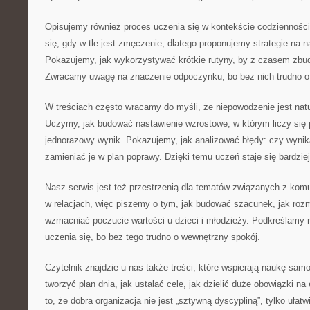
Opisujemy również proces uczenia się w kontekście codzienności
się, gdy w tle jest zmęczenie, dlatego proponujemy strategie na n
Pokazujemy, jak wykorzystywać krótkie rutyny, by z czasem zbu
Zwracamy uwagę na znaczenie odpoczynku, bo bez nich trudno o
W treściach często wracamy do myśli, że niepowodzenie jest na
Uczymy, jak budować nastawienie wzrostowe, w którym liczy się p
jednorazowy wynik. Pokazujemy, jak analizować błędy: czy wynika
zamieniać je w plan poprawy. Dzięki temu uczeń staje się bardzie
Nasz serwis jest też przestrzenią dla tematów związanych z komu
w relacjach, więc piszemy o tym, jak budować szacunek, jak rozma
wzmacniać poczucie wartości u dzieci i młodzieży. Podkreślamy ro
uczenia się, bo bez tego trudno o wewnętrzny spokój.
Czytelnik znajdzie u nas także treści, które wspierają naukę samo
tworzyć plan dnia, jak ustalać cele, jak dzielić duże obowiązki 
to, że dobra organizacja nie jest „sztywną dyscypliną”, tylko ułat