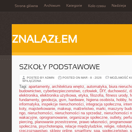
Archiwum
Kategorie
Nadzieja
Strona główna
Koło czasu
ZNALAZŁEM
SZKOŁY PODSTAWOWE
POSTED BY ADMIN
POSTED ON MAR - 8 - 2026
MOŻLIWOŚĆ 
WYŁĄCZONA
Tagi:
apartamenty
,
architektura wnętrz
,
automatyka
,
biura nieruc
budownictwo
,
cyberbezpieczenstwo
,
człowiek
,
DIY
,
duchowość
,
d
elektronika
,
elektronika użytkowa
,
etyka
,
filozofia
,
fitness urody
,
f
fundamenty
,
geodezja
,
gsm
,
hardware
,
higiena osobista
,
hobby
,
h
informatyka
,
inspekcje nieruchomości
,
integracja społeczna
,
inter
koty
,
majsterkowanie
,
makeup
,
małżeństwo
,
marki
,
maszyny bud
ngo
,
nieruchomości
,
nieruchomości na sprzedaż
,
nieruchomości 
wakacyjne
,
oprogramowanie
,
organizacje społeczne
,
outlety
,
perf
piercing
,
planowanie przestrzenne
,
prawo własności
,
programowan
społeczna
,
psychoterapia
,
relacje międzyludzkie
,
religie
,
robotyka
rzeczoznawstwo
,
sklepy online
,
smartfony
,
spa
,
społeczeństwo
,
s