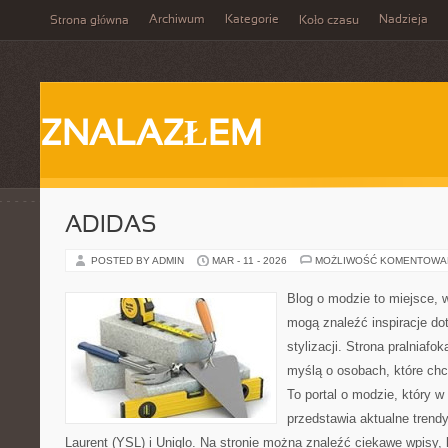
Archiwum
Kategorie
Nadzieja
Strona główna
Koło czasu
ZNALAZŁEM
ADIDAS
POSTED BY ADMIN
MAR - 11 - 2026
MOŻLIWOŚĆ KOMENTOWA
Blog o modzie to miejsce, 
mogą znaleźć inspiracje d
stylizacji. Strona pralniafo
myślą o osobach, które ch
To portal o modzie, który 
przedstawia aktualne trend
Laurent (YSL) i Uniqlo. Na stronie można znaleźć ciekawe wpisy,