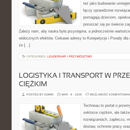
też jako budowanie umiejęt
łączy sprawdzone rozwiązani
pomagają dzieciom, opieku
poruszać się po świecie za
Zależy nam, aby nauka była przystępna, a jednocześnie wartościo
widocznych efektów. Ciekawe adresy to Korepetycje i Porady dla r
że […]
CATEGORIES:
LEADERSHIP I PRZYWÓDZTWO
LOGISTYKA I TRANSPORT W PRZ
CIĘŻKIM
POSTED BY ADMIN
MAR - 8 - 2026
MOŻLIWOŚĆ KOMENTOWAN
Techneau to portal o przem
sektorze ciężkim, ale także
rozwiązaniach, zapleczu, m
dostaw, ochronie pracy oraz 