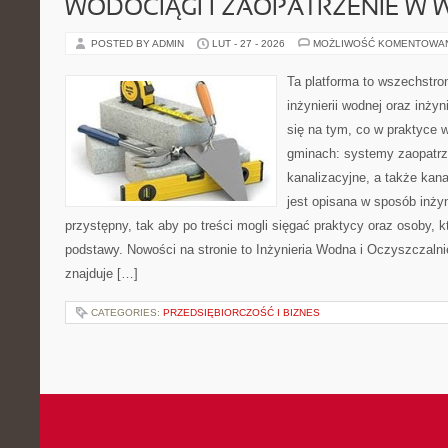
WODOCIĄGI I ZAOPATRZENIE W
POSTED BY ADMIN
LUT - 27 - 2026
MOŻLIWOŚĆ KOMENTOWA
Ta platforma to wszechstro
inżynierii wodnej oraz inżyn
się na tym, co w praktyce 
gminach: systemy zaopatr
kanalizacyjne, a także kan
jest opisana w sposób inżyn
przystępny, tak aby po treści mogli sięgać praktycy oraz osoby, k
podstawy. Nowości na stronie to Inżynieria Wodna i Oczyszczaln
znajduje […]
CATEGORIES:
PRZEDSIĘBIORCZOŚĆ I BIZNES