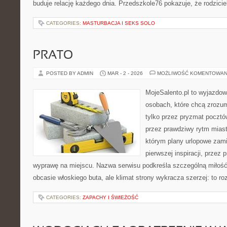
buduje relację każdego dnia. Przedszkole76 pokazuje, że rodziciel
CATEGORIES:
MASTURBACJA I SEKS SOLO
PRATO
POSTED BY ADMIN
MAR - 2 - 2026
MOŻLIWOŚĆ KOMENTOWAN
MojeSalento.pl to wyjazdow
osobach, które chcą zrozu
tylko przez pryzmat pocztó
przez prawdziwy rytm miast
którym plany urlopowe zami
pierwszej inspiracji, przez
wyprawę na miejscu. Nazwa serwisu podkreśla szczególną miłość 
obcasie włoskiego buta, ale klimat strony wykracza szerzej: to 
CATEGORIES:
ZAPACHY I ŚWIEŻOŚĆ