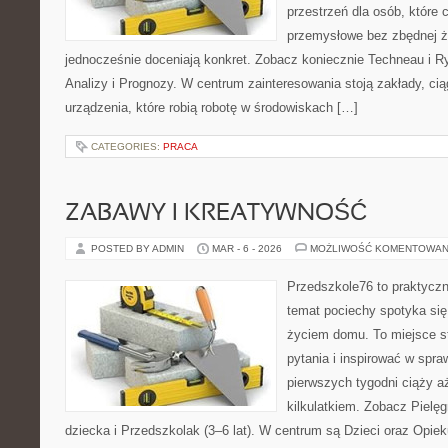
przestrzeń dla osób, które
przemysłowe bez zbędnej ża
jednocześnie doceniają konkret. Zobacz koniecznie Techneau i 
Analizy i Prognozy. W centrum zainteresowania stoją zakłady, cią
urządzenia, które robią robotę w środowiskach […]
CATEGORIES:
PRACA
ZABAWY I KREATYWNOŚĆ
POSTED BY ADMIN
MAR - 6 - 2026
MOŻLIWOŚĆ KOMENTOWAN
Przedszkole76 to praktyczn
temat pociechy spotyka się
życiem domu. To miejsce st
pytania i inspirować w spra
pierwszych tygodni ciąży a
kilkulatkiem. Zobacz Pielę
dziecka i Przedszkolak (3–6 lat). W centrum są Dzieci oraz Opieku