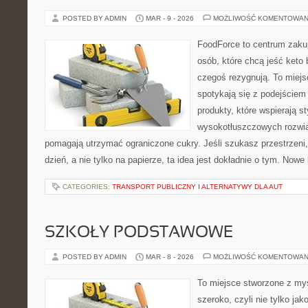
POSTED BY ADMIN
MAR - 9 - 2026
MOŻLIWOŚĆ KOMENTOWAN
FoodForce to centrum zaku
osób, które chcą jeść keto 
czegoś rezygnują. To miej
spotykają się z podejście
produkty, które wspierają st
wysokotłuszczowych rozwią
pomagają utrzymać ograniczone cukry. Jeśli szukasz przestrzeni, 
dzień, a nie tylko na papierze, ta idea jest dokładnie o tym. Nowe
CATEGORIES:
TRANSPORT PUBLICZNY I ALTERNATYWY DLA AUT
SZKOŁY PODSTAWOWE
POSTED BY ADMIN
MAR - 8 - 2026
MOŻLIWOŚĆ KOMENTOWAN
To miejsce stworzone z myś
szeroko, czyli nie tylko jak