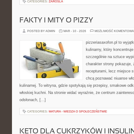
CATEGORIES:
ZAROSLA
FAKTY I MITY O PIZZY
POSTED BY ADMIN
MAR - 10 - 2026
MOŻLIWOŚĆ KOMENTOWA
pizzeriasaxofon.pl to wyjąt
kulinarny, który koncentruje
szczególnie na sztuce wyp
charakter strony pokazuje, ż
recepturami, lecz miejsce s
chcą poznawać niuanse włos
kulinarnej. To witryna, gdzie spotykają się przepisy, smakowe od
włoskiej kuchni. Na stronie widać wyraźnie, że centrum zainteres
odsłonach, […]
CATEGORIES:
MATURA - WIEDZA O SPOŁECZEŃSTWIE
KETO DLA CUKRZYKÓW I INSU